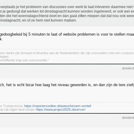
verplaats je het probleem van discussies over werk te laat inleveren daarmee niet 
ls je gedoogt dat werken tot dinsdagnacht kunnen worden ingeleverd, er ook wel 
itten die het woensdagochtend doet en dan gaat zitten miepen dat dat nou ook weer n
insdagnacht, en of ze hem niet kunnen matsen.
gedoogbeleid bij 5 minuten te laat of website problemen is voor te stellen ma
k.
ers dankt zijn bestaan in Amerika aan de Nederlanders die zijn voorouders met een cruises
ntages.
ertreffende trap van concurrentie."
donderd
h, het is echt bizar hoe laag het niveau geworden is, en dan zijn de tere zie
se Trumprotzooi:
https://reportersonline.nl/auteur/kirsten-verdel/
mp zijn eigen land sloopt:
https://www.project2025.observer/
donderd