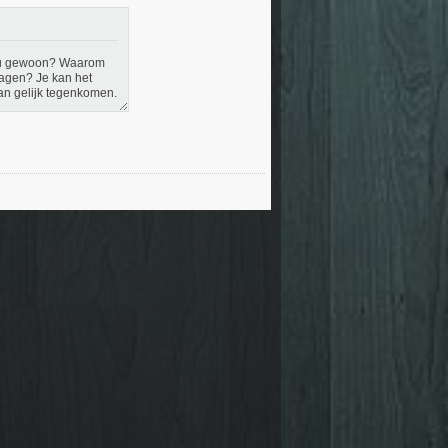
veau gewoon? Waarom
lagen? Je kan het
aan gelijk tegenkomen.