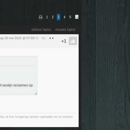
1
2
3
4
5
actieve topics
nieuwe topics
ag 28 mei 2026 @ 07:59
:42
#51
of sexlijn reclames op
chip uit hun hongerige landen ophaalde om te werken