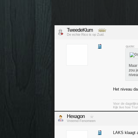
TweedeKlum
De echte Rico is op Zuid.
quote:
Maar 
zou j
nivea
Het niveau da
Voor de dagelijk
Kijk live hoe Tru
Hexagon
Vreemd Fenomeen
LAKS klaagt al