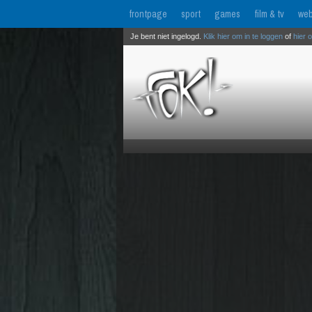
frontpage
sport
games
film & tv
web
Je bent niet ingelogd.
Klik hier om in te loggen
of
hier 