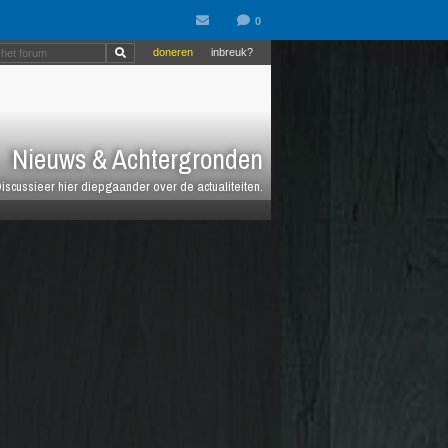
doneren
inbreuk?
Nieuws & Achtergronden
iscussieer hier diepgaander over de actualiteiten.