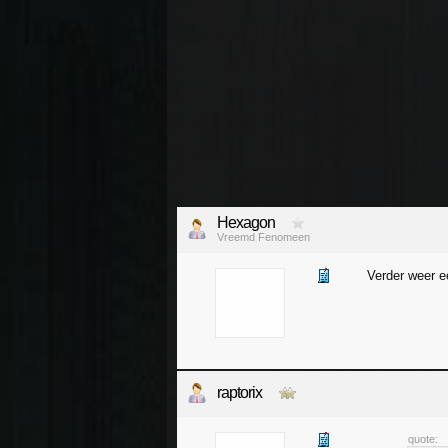
Hexagon
Vreemd Fenomeen
Verder weer e
raptorix
quote: