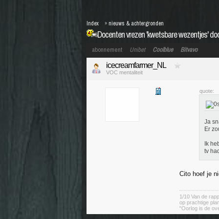
Index
»
nieuws & achtergronden
Docenten vrezen 'kwetsbare wezentjes' do
abonnement
Unibet
Coolblue
Bitvavo
icecreamfarmer_NL
VOC mentaliteit
quote:
Ja sn
Er zo
Ik he
tv had
Cito hoef je ni
1/10 Van de rapp
op prachtige pla
"Oorlog is de ov