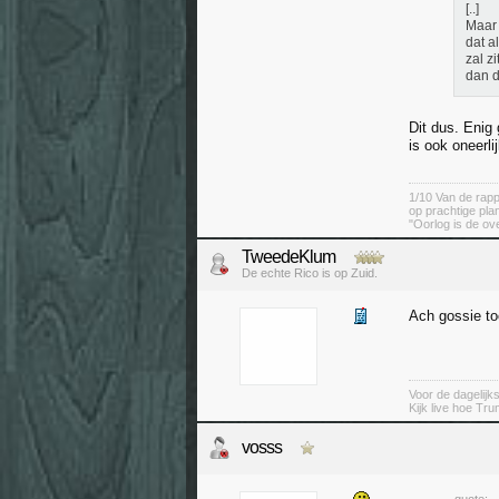
[..]
Maar 
dat a
zal z
dan d
Dit dus. Enig 
is ook oneerlij
1/10 Van de rapp
op prachtige pla
"Oorlog is de ov
TweedeKlum
De echte Rico is op Zuid.
Ach gossie toc
Voor de dagelijk
Kijk live hoe Tru
vosss