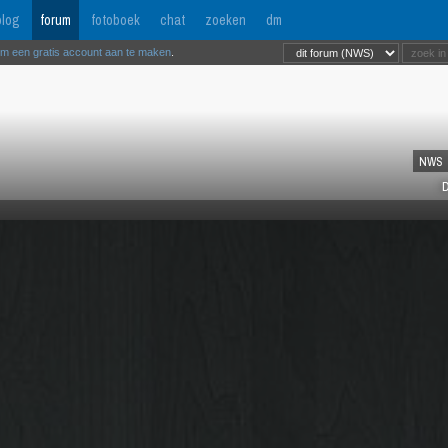
log
forum
fotoboek
chat
zoeken
dm
om een gratis account aan te maken
.
NWS
D