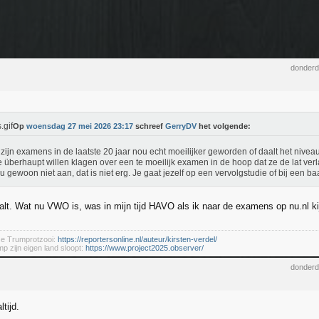
donderd
Op
woensdag 27 mei 2026 23:17
schreef
GerryDV
het volgende:
zijn examens in de laatste 20 jaar nou echt moeilijker geworden of daalt het ni
e überhaupt willen klagen over een te moeilijk examen in de hoop dat ze de lat ver
u gewoon niet aan, dat is niet erg. Je gaat jezelf op een vervolgstudie of bij een b
alt. Wat nu VWO is, was in mijn tijd HAVO als ik naar de examens op nu.nl ki
se Trumprotzooi:
https://reportersonline.nl/auteur/kirsten-verdel/
mp zijn eigen land sloopt:
https://www.project2025.observer/
donderd
tijd.