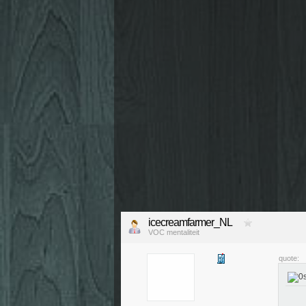
icecreamfarmer_NL
VOC mentaliteit
quote: