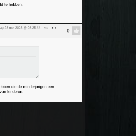
ald te hebben.
ag 28 mei 2026 @ 08:25
:53
#57
ebben die de minderjarigen een
 van kinderen.