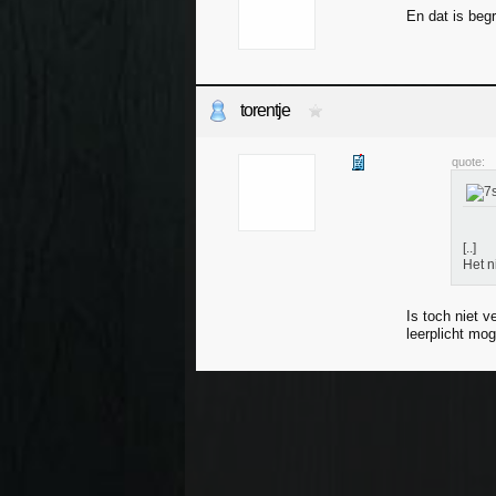
En dat is begr
torentje
quote:
[..]
Het n
Is toch niet 
leerplicht mo