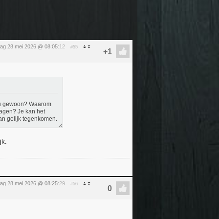
ag 28 mei 2026 @ 08:05
:12
#55
veau gewoon? Waarom
lagen? Je kan het
aan gelijk tegenkomen.
jk.
ag 28 mei 2026 @ 08:25
:29
#56