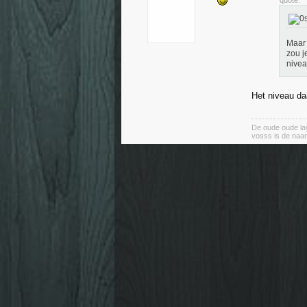
quote:
Maar 
zou j
nivea
Het niveau daa
De oude oude lay
vosss is de naa