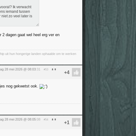
vooral? Ik verwacht
eens iemand tussen
iet zo veel later is
ar 2 dagen gaat wel heel erg ver en
chip uit hun hongerige landen ophaalde om te werken
ag 28 mei 2026 @ 08:03
:31
#53
ltjes nog gekwetst ook.
ag 28 mei 2026 @ 08:05
:08
#54