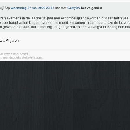
Op
woensdag 27 mei 2026 23:17
schreef
GerryDV
het volgende:
zijn examens in de laatste 20 jaar nou echt moeilijker geworden of daalt het ni
e überhaupt willen klagen over een te moeilijk examen in de hoop dat ze de lat ver
u gewoon niet aan, dat is niet erg. Je gaat jezelf op een vervolgstudie of bij een b
lt. Al jaren.
out was veel beter!!
m, met dubbel s welteverstaan.