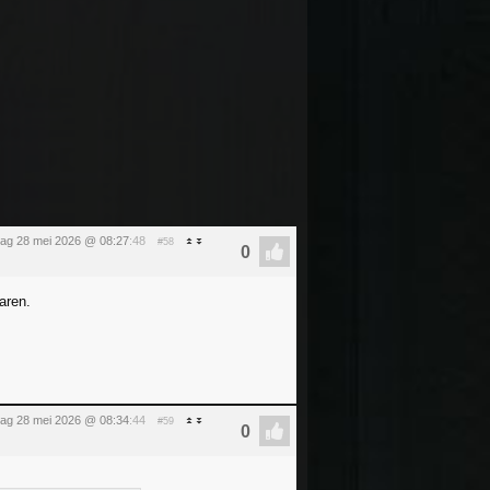
ag 28 mei 2026 @ 08:27
:48
#58
aren.
ag 28 mei 2026 @ 08:34
:44
#59