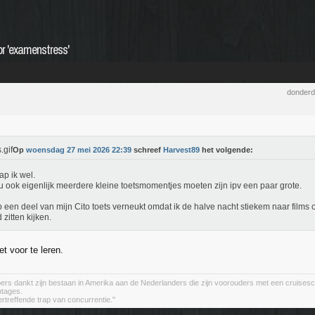
or 'examenstress'
donderd
Op
woensdag 27 mei 2026 22:39
schreef
Harvest89
het volgende:
ap ik wel.
u ook eigenlijk meerdere kleine toetsmomentjes moeten zijn ipv een paar grote.
b een deel van mijn Cito toets verneukt omdat ik de halve nacht stiekem naar films 
 zitten kijken.
et voor te leren.
ers dankt zijn bestaan in Amerika aan de Nederlanders die zijn voorouders met een cruises
ntages.
ertreffende trap van concurrentie."