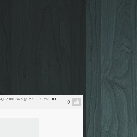
ag 28 mei 2026 @ 08:01
:10
#52