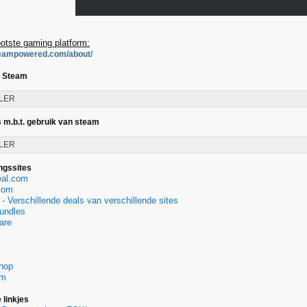
ootste gaming platform:
steampowered.com/about/
n Steam
LER
 m.b.t. gebruik van steam
LER
ingssites
eal.com
com
- Verschillende deals van verschillende sites
undles
are
hop
om
 linkjes