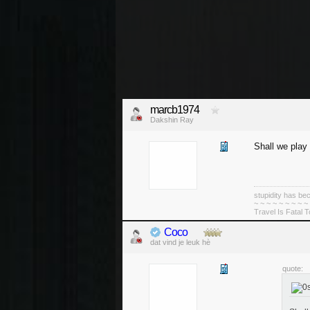
marcb1974
Dakshin Ray
Shall we play
stupidity has 
~ ~ ~ ~ ~ ~ ~ ~ ~
Travel Is Fatal 
Coco
dat vind je leuk hè
quote: