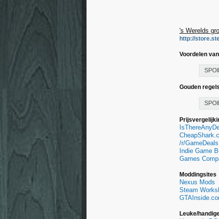
's Werelds gr
http://store.
Voordelen va
SPOI
Gouden regels
SPOI
Prijsvergelijk
IsThereAnyD
CheapShark.
/r/GameDeals 
Indie Game B
Games Comp
Moddingsites
Nexus Mods
Steam Works
GTAInside.c
Leuke/handige