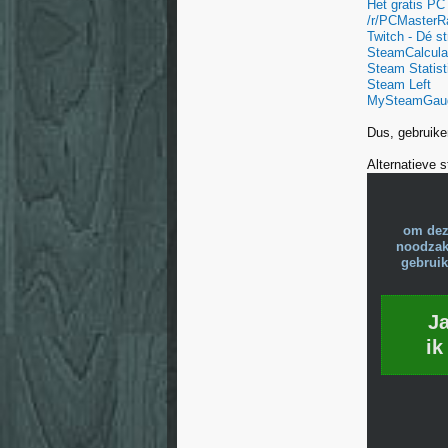
Het gratis P
/r/PCMasterR
Twitch - Dé s
SteamCalcula
Steam Statist
Steam Left
MySteamGau
Dus, gebruiker
Alternatieve s
om dez
noodzake
gebruik
J
ik