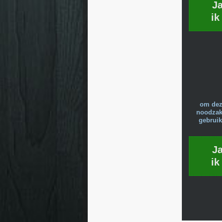
J
ik
om dez
noodzake
gebruik
J
ik