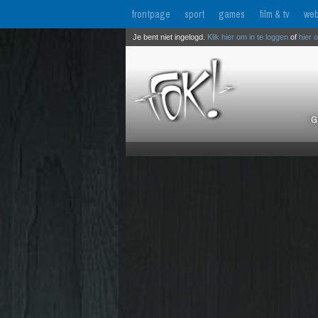
frontpage
sport
games
film & tv
web
Je bent niet ingelogd.
Klik hier om in te loggen
of
hier 
G