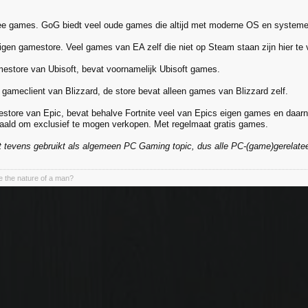
ee games. GoG biedt veel oude games die altijd met moderne OS en systeme
igen gamestore. Veel games van EA zelf die niet op Steam staan zijn hier te 
mestore van Ubisoft, bevat voornamelijk Ubisoft games.
 gameclient van Blizzard, de store bevat alleen games van Blizzard zelf.
store van Epic, bevat behalve Fortnite veel van Epics eigen games en daarna
taald om exclusief te mogen verkopen. Met regelmaat gratis games.
dt tevens gebruikt als algemeen PC Gaming topic, dus alle PC-(game)gerelatee
 the nature of a man?