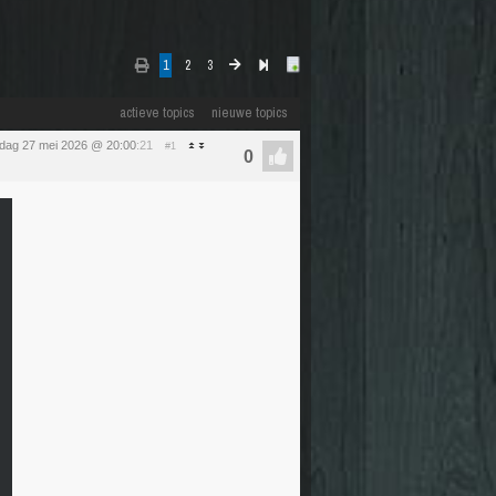
1
2
3
actieve topics
nieuwe topics
dag 27 mei 2026 @ 20:00
:21
#1