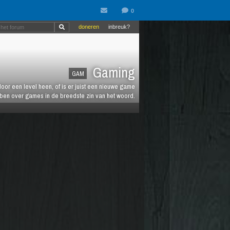
doneren
inbreuk?
Gaming
GAM
oor een level heen, of is er juist een nieuwe game
ebben over games in de breedste zin van het woord.