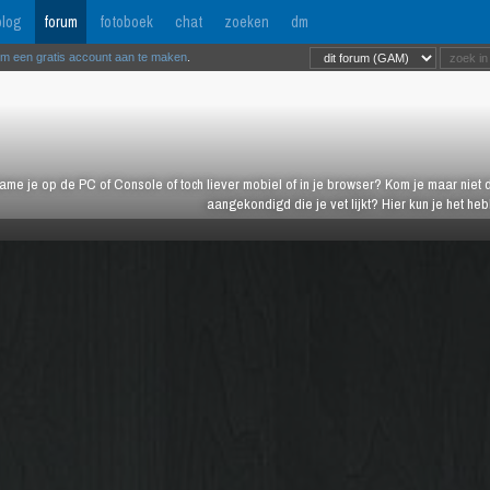
log
forum
fotoboek
chat
zoeken
dm
om een gratis account aan te maken
.
ame je op de PC of Console of toch liever mobiel of in je browser? Kom je maar niet d
aangekondigd die je vet lijkt? Hier kun je het h