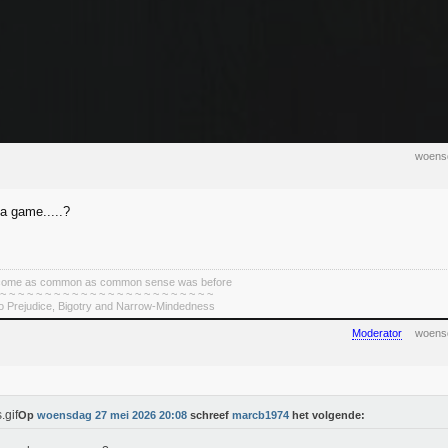
woens
 a game.....?
become as common as common sense was before
 ~ ~ ~ ~ ~ ~ ~ ~ ~ ~ ~ ~ ~ ~ ~ ~ ~ ~ ~ ~ ~ ~ ~ ~
To Prejudice, Bigotry and Narrow-Mindedness
Moderator
woens
Op
woensdag 27 mei 2026 20:08
schreef
marcb1974
het volgende: