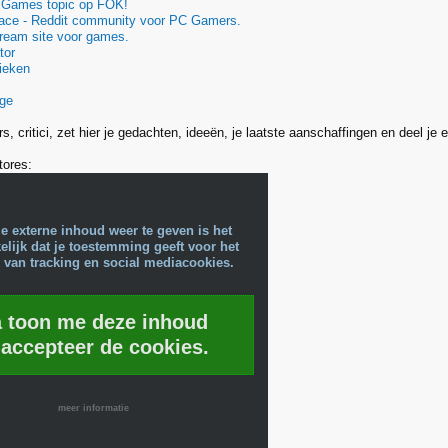
C Games topic op FOK!
ace - Reddit community voor PC Gamers.
tream site voor games.
tor
ieken
ge
s, critici, zet hier je gedachten, ideeën, je laatste aanschaffingen en deel je e
tores:
e externe inhoud weer te geven is het
lijk dat je toestemming geeft voor het
 van tracking en social mediacookies.
a toon me deze inhoud
 accepteer de cookies.
meer informatie