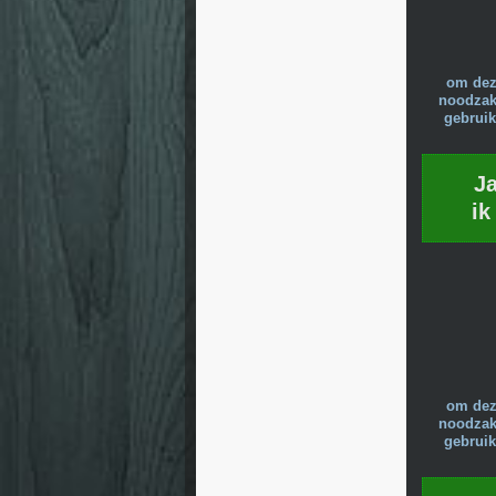
om dez
noodzake
gebruik
J
ik
om dez
noodzake
gebruik