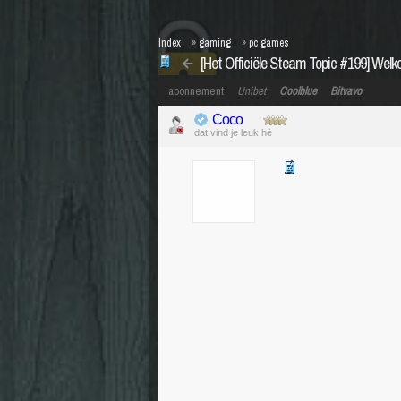
Index
»
gaming
»
pc games
[Het Officiële Steam Topic #199] Welk
abonnement
Unibet
Coolblue
Bitvavo
Coco
dat vind je leuk hè