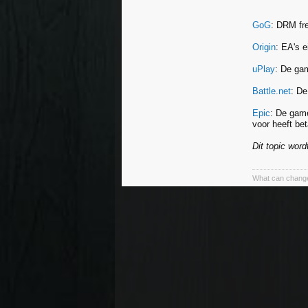
GoG
: DRM fr
Origin
: EA's e
uPlay
: De ga
Battle.net
: De
Epic
: De game
voor heeft be
Dit topic wor
What can change