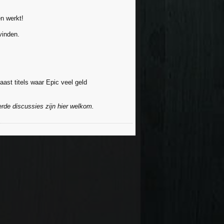
n werkt!
vinden.
ast titels waar Epic veel geld
rde discussies zijn hier welkom.