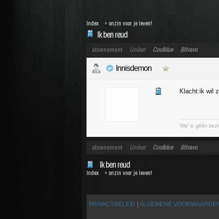
Index
»
onzin voor je leven!
Ik ben reud
abonnement
Unibet
Coolblue
Bitvavo
Innisdemon
Klacht:ik wil z
'Me' is géén bez
abonnement
Unibet
Coolblue
Bitvavo
Ik ben reud
Index
»
onzin voor je leven!
PRIVACYBELEID
|
ALGEMENE VOORWAARDE