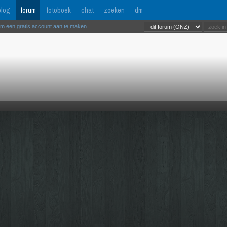
log
forum
fotoboek
chat
zoeken
dm
om een gratis account aan te maken
.