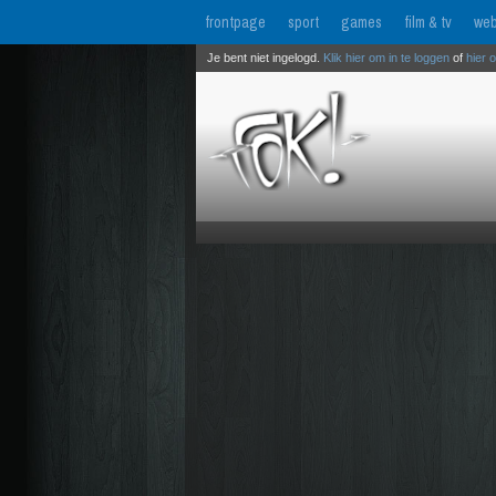
frontpage
sport
games
film & tv
web
Je bent niet ingelogd.
Klik hier om in te loggen
of
hier 