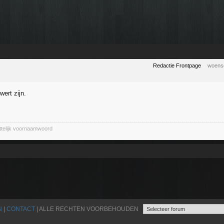
Redactie Frontpage
woens
wert zijn.
ittelijk voornaamwoord
N
|
CONTACT
| ALLE RECHTEN VOORBEHOUDEN