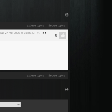
actieve topics
nieuwe topics
dag 27 mei 2026 @ 16:35
:32
#1
actieve topics
nieuwe topics