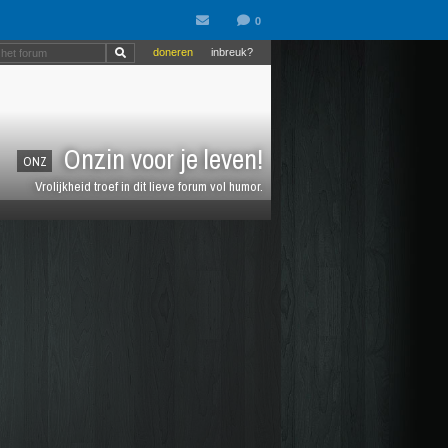
doneren
inbreuk?
Onzin voor je leven!
ONZ
Vrolijkheid troef in dit lieve forum vol humor.