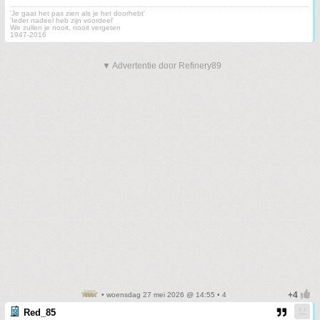
'Je gaat het pas zien als je het doorhebt'
'Ieder nadeel heb zijn voordeel'
We zullen je nooit, nooit vergeten
1947-2016
▼ Advertentie door Refinery89
• woensdag 27 mei 2026 @ 14:55 • 4
Red_85