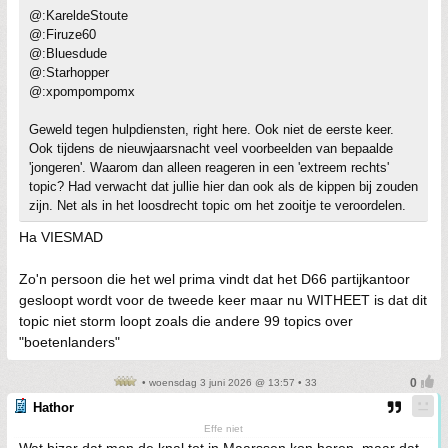
@:KareldeStoute
@:Firuze60
@:Bluesdude
@:Starhopper
@:xpompompomx
Geweld tegen hulpdiensten, right here. Ook niet de eerste keer.
Ook tijdens de nieuwjaarsnacht veel voorbeelden van bepaalde
'jongeren'. Waarom dan alleen reageren in een 'extreem rechts'
topic? Had verwacht dat jullie hier dan ook als de kippen bij zouden
zijn. Net als in het loosdrecht topic om het zooitje te veroordelen.
Ha VIESMAD
Zo'n persoon die het wel prima vindt dat het D66 partijkantoor
gesloopt wordt voor de tweede keer maar nu WITHEET is dat dit
topic niet storm loopt zoals die andere 99 topics over
"boetenlanders"
• woensdag 3 juni 2026 @ 13:57 • 33
Hathor
Effe niet