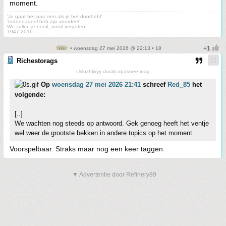
moment.
'Je gaat het pas zien als je het doorhebt'
'Ieder nadeel heb zijn voordeel'
We zullen je nooit, nooit vergeten
1947-2016
• woensdag 27 mei 2026 @ 22:13 • 18
Richestorags
Usluzhlivyy durak opasnee vrag
Op
woensdag 27 mei 2026 21:41
schreef
Red_85
het
volgende:
[..]
We wachten nog steeds op antwoord. Gek genoeg heeft het ventje
wel weer de grootste bekken in andere topics op het moment.
Voorspelbaar. Straks maar nog een keer taggen.
▼ Advertentie door Refinery89