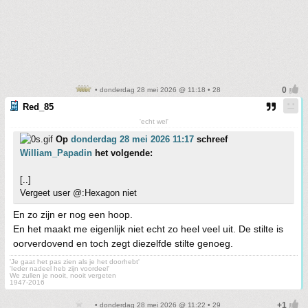
• donderdag 28 mei 2026 @ 11:18 • 28
Red_85
'echt wel'
Op
donderdag 28 mei 2026 11:17
schreef
William_Papadin
het volgende:
[..]
Vergeet user @:Hexagon niet
En zo zijn er nog een hoop.
En het maakt me eigenlijk niet echt zo heel veel uit. De stilte is
oorverdovend en toch zegt diezelfde stilte genoeg.
'Je gaat het pas zien als je het doorhebt'
'Ieder nadeel heb zijn voordeel'
We zullen je nooit, nooit vergeten
1947-2016
• donderdag 28 mei 2026 @ 11:22 • 29