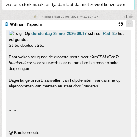
wat ons sterk maakt en tja dan laat dat niet zoveel keuze over.
• donderdag 28 mei 2026 @ 11:17 • 27
William_Papadin
Op
donderdag 28 mei 2026 00:17
schreef
Red_85
het
volgende:
Stilte, doodse stilte.
Paar weken terug nog de grootste posts over
eXtrEEM rEchTs
hrurdurudurur
voor vuurwerk naar de me door bezorgde blanke
dorpelingen.
Dagenlange onrust, aanvallen van hulpdiensten, vandalisme op
eigendommen van mensen en staat door 'jongeren':
....
........
. ........ ....
@:KareldeStoute