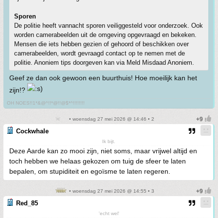
Sporen
De politie heeft vannacht sporen veiliggesteld voor onderzoek. Ook
worden camerabeelden uit de omgeving opgevraagd en bekeken.
Mensen die iets hebben gezien of gehoord of beschikken over
camerabeelden, wordt gevraagd contact op te nemen met de
politie. Anoniem tips doorgeven kan via Meld Misdaad Anoniem.
Geef ze dan ook gewoon een buurthuis! Hoe moeilijk kan het
zijn!?
OH NOES!!1*&@^!!*@!!@$*^!!!!!!!!
• woensdag 27 mei 2026 @ 14:46 • 2
Cockwhale
Ik bijt.
Deze Aarde kan zo mooi zijn, niet soms, maar vrijwel altijd en
toch hebben we helaas gekozen om tuig de sfeer te laten
bepalen, om stupiditeit en egoïsme te laten regeren.
• woensdag 27 mei 2026 @ 14:55 • 3
Red_85
'echt wel'