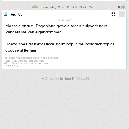
• donderdag 28 mei 2026 @ 09:44 • 24
Red_85
'echt wel'
Massale onrust. Dagenlang geweld tegen hulpverleners.
Vandalisme van eigendommen.
Hoezo boeit dit niet? Dikke stormloop in de loosdrechttopics,
doodse stilte hier.
'Je gaat het pas zien als je het doorhebt'
'Ieder nadeel heb zijn voordeel'
We zullen je nooit, nooit vergeten
1947-2016
▼ Advertentie door Refinery89