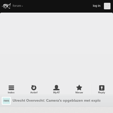
forum
log in
Index
Actief
MyAT
Nieuw
Reply
Utrecht Overvecht: Camera's opgeblazen met explosieven
nws