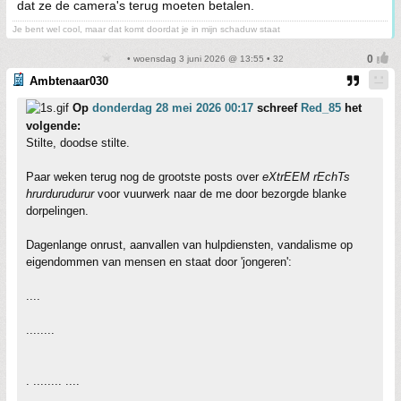
dat ze de camera's terug moeten betalen.
Je bent wel cool, maar dat komt doordat je in mijn schaduw staat
• woensdag 3 juni 2026 @ 13:55 • 32
Ambtenaar030
Op
donderdag 28 mei 2026 00:17
schreef
Red_85
het
volgende:
Stilte, doodse stilte.
Paar weken terug nog de grootste posts over
eXtrEEM rEchTs
hrurdurudurur
voor vuurwerk naar de me door bezorgde blanke
dorpelingen.
Dagenlange onrust, aanvallen van hulpdiensten, vandalisme op
eigendommen van mensen en staat door 'jongeren':
....
........
. ........ ....