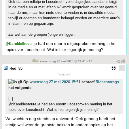
Gek dat een relletje in Loosdrecht volle dagelijkse aandacht krijgt
in de media en er met 'afschuw' wordt gesproken over het geweld
naar de me, maar hier niets over te vinden is in diezelfde media
terwijl er agenten en brandweer belaagd worden en meerdere auto's
in vlammen op gegaan zijn.
Zal wel aan de groepen 'jongeren' liggen.
je had een enorm uitgesproken mening in het
@KareldeStoute
topic over Loosdrecht. Wat is hier eigenlijk je mening?
• woensdag 27 mei 2026 @ 21:41 • 17
Red_85
'echt wel'
Op
woensdag 27 mei 2026 15:51
schreef
Richestorags
het volgende:
[..]
@:Kareldestoute je had een enorm uitgesproken mening in het
topic over Loosdrecht. Wat is hier eigenlijk je mening?
We wachten nog steeds op antwoord. Gek genoeg heeft het
ventje wel weer de grootste bekken in andere topics op het