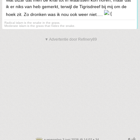
Wat bizar dat men de knal tot in Maarssen kon horen, maar dat
ik er niks van heb gemerkt, terwijl de Tigrisdreef bij mij om de
hoek zit. Zo dronken was ik nou ook weer niet.....
Radical islam is the snake in the grass.
Moderate islam is the grass that hides the snake.
▼ Advertentie door Refinery89
• woensdag 3 juni 2026 @ 14:02 • 34