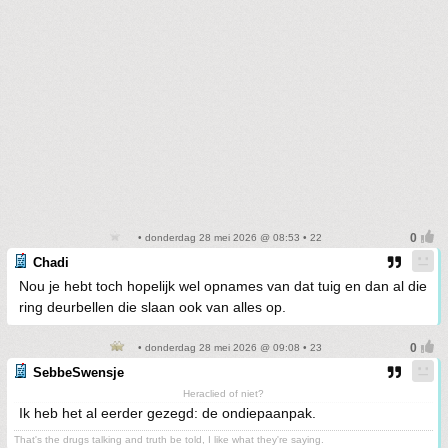
• donderdag 28 mei 2026 @ 08:53 • 22
Chadi
Nou je hebt toch hopelijk wel opnames van dat tuig en dan al die
ring deurbellen die slaan ook van alles op.
• donderdag 28 mei 2026 @ 09:08 • 23
SebbeSwensje
Heraclied of niet?
Ik heb het al eerder gezegd: de ondiepaanpak.
That's the drugs talking and truth be told, I like what they're saying.