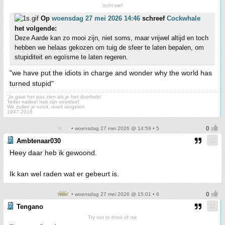
'echt wel'
Op
woensdag 27 mei 2026 14:46
schreef
Cockwhale
het volgende:
Deze Aarde kan zo mooi zijn, niet soms, maar vrijwel altijd en toch
hebben we helaas gekozen om tuig de sfeer te laten bepalen, om
stupiditeit en egoïsme te laten regeren.
"we have put the idiots in charge and wonder why the world has
turned stupid"
'Je gaat het pas zien als je het doorhebt'
'Ieder nadeel heb zijn voordeel'
We zullen je nooit, nooit vergeten
1947-2016
• woensdag 27 mei 2026 @ 14:59 • 5
Ambtenaar030
Heey daar heb ik gewoond.
Ik kan wel raden wat er gebeurt is.
• woensdag 27 mei 2026 @ 15:01 • 6
Tengano
Try not to think of me