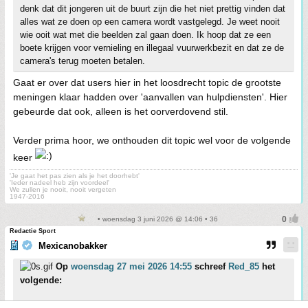
denk dat dit jongeren uit de buurt zijn die het niet prettig vinden dat
alles wat ze doen op een camera wordt vastgelegd. Je weet nooit
wie ooit wat met die beelden zal gaan doen. Ik hoop dat ze een
boete krijgen voor vernieling en illegaal vuurwerkbezit en dat ze de
camera's terug moeten betalen.
Gaat er over dat users hier in het loosdrecht topic de grootste
meningen klaar hadden over 'aanvallen van hulpdiensten'. Hier
gebeurde dat ook, alleen is het oorverdovend stil.
Verder prima hoor, we onthouden dit topic wel voor de volgende
keer
'Je gaat het pas zien als je het doorhebt'
'Ieder nadeel heb zijn voordeel'
We zullen je nooit, nooit vergeten
1947-2016
• woensdag 3 juni 2026 @ 14:06 • 36
Redactie Sport
Mexicanobakker
Op
woensdag 27 mei 2026 14:55
schreef
Red_85
het
volgende:
[..]