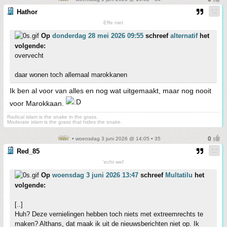
Hathor
Effe niet
Op
donderdag 28 mei 2026 09:55
schreef
alternatif
het
volgende:
overvecht
daar wonen toch allemaal marokkanen
Ik ben al voor van alles en nog wat uitgemaakt, maar nog nooit
voor Marokkaan.
Radical islam is the snake in the grass.
Moderate islam is the grass that hides the snake.
• woensdag 3 juni 2026 @ 14:05 • 35
Red_85
'echt wel'
Op
woensdag 3 juni 2026 13:47
schreef
Multatilu
het
volgende:
[..]
Huh? Deze vernielingen hebben toch niets met extreemrechts te
maken? Althans, dat maak ik uit de nieuwsberichten niet op. Ik