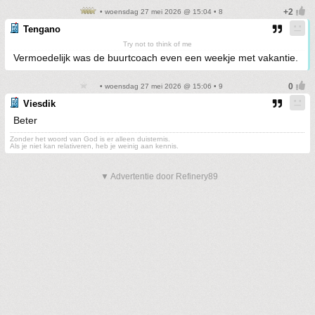
• woensdag 27 mei 2026 @ 15:04 • 8
Tengano
Try not to think of me
Vermoedelijk was de buurtcoach even een weekje met vakantie.
• woensdag 27 mei 2026 @ 15:06 • 9
Viesdik
Beter
Zonder het woord van God is er alleen duisternis.
Als je niet kan relativeren, heb je weinig aan kennis.
▼ Advertentie door Refinery89