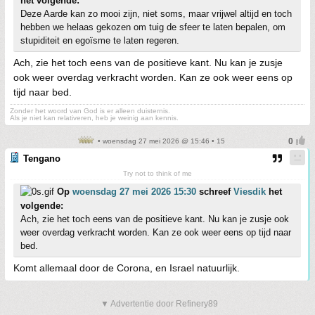
het volgende:
Deze Aarde kan zo mooi zijn, niet soms, maar vrijwel altijd en toch
hebben we helaas gekozen om tuig de sfeer te laten bepalen, om
stupiditeit en egoïsme te laten regeren.
Ach, zie het toch eens van de positieve kant. Nu kan je zusje
ook weer overdag verkracht worden. Kan ze ook weer eens op
tijd naar bed.
Zonder het woord van God is er alleen duisternis.
Als je niet kan relativeren, heb je weinig aan kennis.
• woensdag 27 mei 2026 @ 15:46 • 15
Tengano
Try not to think of me
Op
woensdag 27 mei 2026 15:30
schreef
Viesdik
het
volgende:
Ach, zie het toch eens van de positieve kant. Nu kan je zusje ook
weer overdag verkracht worden. Kan ze ook weer eens op tijd naar
bed.
Komt allemaal door de Corona, en Israel natuurlijk.
▼ Advertentie door Refinery89