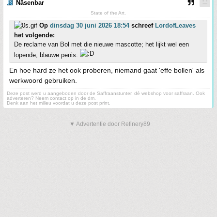
Näsenbar
State of the Art.
Op
dinsdag 30 juni 2026 18:54
schreef
LordofLeaves
het volgende:
De reclame van Bol met die nieuwe mascotte; het lijkt wel een
lopende, blauwe penis.
En hoe hard ze het ook proberen, niemand gaat 'effe bollen' als
werkwoord gebruiken.
Deze post werd u aangeboden door de Saffraanstunter, dé webshop voor saffraan. Ook
adverteren? Neem contact op in de dm.
Denk aan het milieu voordat u deze post print.
▼ Advertentie door Refinery89