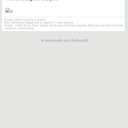
Charlie: How's it going in there?
Alan: Whatever happened to zippers? I miss zippers.
Charlie: I don't know, Alan, maybe there were too many injuries. Nobody ever got their balls
caught in a buttonhole
▼ Advertentie door Refinery89