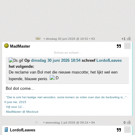
• dinsdag 30 juni 2026 @ 19:52 • 93
MadMaster
Schots en scheef...
Op
dinsdag 30 juni 2026 18:54
schreef
LordofLeaves
het volgende:
De reclame van Bol met die nieuwe mascotte; het lijkt wel een
lopende, blauwe penis.
Bol dot come...
-
"Dat is ook het lastige met woorden, soms komen ze rotter over dan de bedoeling is..."
-
© just me, 2015
-
Vijf voor 12...
-
MadMaster @ Mixcloud
• woensdag 1 juli 2026 @ 09:24 • 94
LordofLeaves