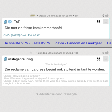
• vrijdag 26 juni 2026 @ 15:04 • 85
ToT
Die met z'n frisse komkommerhoofd.
ONZ / [PAINT] Onzin Paints! #2
De snelste VPN - FastestVPN
Zavvi - Fandom en Geekgear
De
• zondag 28 juni 2026 @ 22:14 • 86
inslagenreuring
"The bulletdodger"
Die reclame van La dress begint ook stuitend irritant te worden.
Charlie: How's it going in there?
Alan: Whatever happened to zippers? I miss zippers.
Charlie: I don't know, Alan, maybe there were too many injuries. Nobody ever got their balls
caught in a buttonhole
▼ Advertentie door Refinery89