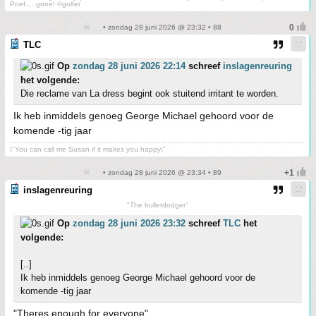
Poef.....gone! ©golfer
• zondag 28 juni 2026 @ 23:32 • 88
TLC
Op
zondag 28 juni 2026 22:14
schreef
inslagenreuring
het volgende:
Die reclame van La dress begint ook stuitend irritant te worden.
Ik heb inmiddels genoeg George Michael gehoord voor de
komende -tig jaar
\"You can call me Susan if it makes you happy\"
• zondag 28 juni 2026 @ 23:34 • 89
inslagenreuring
"The bulletdodger"
Op
zondag 28 juni 2026 23:32
schreef
TLC
het
volgende:
[..]
Ik heb inmiddels genoeg George Michael gehoord voor de
komende -tig jaar
"Theres enough for everyone"