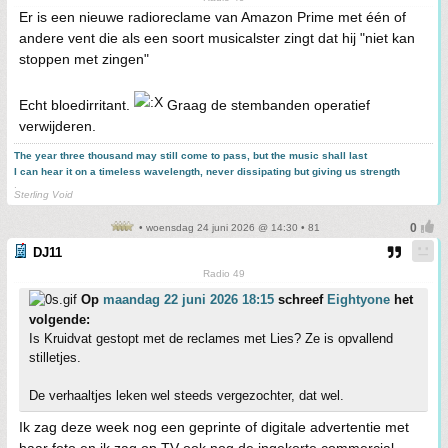
Er is een nieuwe radioreclame van Amazon Prime met één of
andere vent die als een soort musicalster zingt dat hij "niet kan
stoppen met zingen"
Echt bloedirritant.
Graag de stembanden operatief
verwijderen.
The year three thousand may still come to pass, but the music shall last
I can hear it on a timeless wavelength, never dissipating but giving us strength
.
Sterling Void
• woensdag 24 juni 2026 @ 14:30 • 81
DJ11
Radio 49
Op
maandag 22 juni 2026 18:15
schreef
Eightyone
het
volgende:
Is Kruidvat gestopt met de reclames met Lies? Ze is opvallend
stilletjes.
De verhaaltjes leken wel steeds vergezochter, dat wel.
Ik zag deze week nog een geprinte of digitale advertentie met