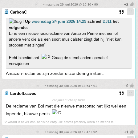
• maandag 29 juni 2026 @ 16:30 • 90
CarbonC
Op
woensdag 24 juni 2026 14:29
schreef
DJ11
het
volgende:
Er is een nieuwe radioreclame van Amazon Prime met één of
andere vent die als een soort musicalster zingt dat hij "niet kan
stoppen met zingen"
Echt bloedirritant.
Graag de stembanden operatief
verwijderen.
Amazon-reclames zijn zonder uitzondering irritant.
• dinsdag 30 juni 2026 @ 18:54 • 91
LordofLeaves
conjurer of cheap tricks
De reclame van Bol met die nieuwe mascotte; het lijkt wel een
lopende, blauwe penis.
“A wizard is never late, nor is he early .He arrives precisely when he means to.”
• dinsdag 30 juni 2026 @ 19:47 • 92