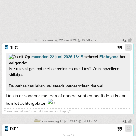
• maandag 22 juni 2026 @ 19:58 • 79
TLC
Op
maandag 22 juni 2026 18:15
schreef
Eightyone
het
volgende:
Is Kruidvat gestopt met de reclames met Lies? Ze is opvallend
stilletjes.
De verhaaltjes leken wel steeds vergezochter, dat wel.
Lies is er vandoor met een of andere vent en heeft de kids aan
hun lot achtergelaten
\"You can call me Susan if it makes you happy\"
• woensdag 24 juni 2026 @ 14:29 • 80
DJ11
Radio 49