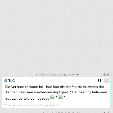
• woensdag 1 juli 2026 @ 22:26 • 98
TLC
Die Verisure reclame he.. hoe kan die telefoniste nu weten dat
die man naar een voetbalwedstrijd gaat ? Dat heeft hij helemaal
niet aan de telefoon gezegd
\"You can call me Susan if it makes you happy\"