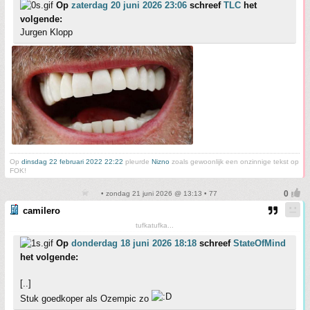
Op
zaterdag 20 juni 2026 23:06
schreef
TLC
het
volgende:
Jurgen Klopp
Op
dinsdag 22 februari 2022 22:22
pleurde
Nizno
zoals gewoonlijk een onzinnige tekst op
FOK!
• zondag 21 juni 2026 @ 13:13 • 77
camilero
tufkatufka...
Op
donderdag 18 juni 2026 18:18
schreef
StateOfMind
het volgende:
[..]
Stuk goedkoper als Ozempic zo