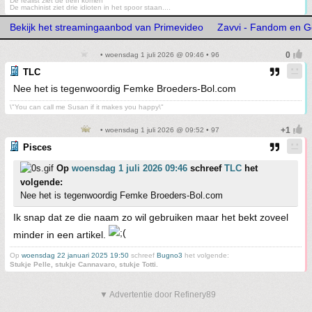
De realist ziet de trein komen
De machinist ziet drie idioten in het spoor staan....
Bekijk het streamingaanbod van Primevideo
Zavvi - Fandom en 
• woensdag 1 juli 2026 @ 09:46 • 96
TLC
Nee het is tegenwoordig Femke Broeders-Bol.com
\"You can call me Susan if it makes you happy\"
• woensdag 1 juli 2026 @ 09:52 • 97
Pisces
Op
woensdag 1 juli 2026 09:46
schreef
TLC
het
volgende:
Nee het is tegenwoordig Femke Broeders-Bol.com
Ik snap dat ze die naam zo wil gebruiken maar het bekt zoveel
minder in een artikel.
Op
woensdag 22 januari 2025 19:50
schreef
Bugno3
het volgende:
Stukje Pelle, stukje Cannavaro, stukje Totti.
▼ Advertentie door Refinery89