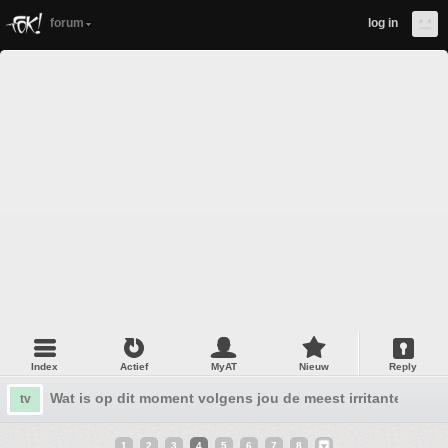
forum
log in
Index
Actief
MyAT
Nieuw
Reply
Wat is op dit moment volgens jou de meest irritante recla
tv
1
2
3
4
5
6
7
8