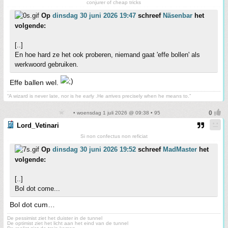
conjurer of cheap tricks
Op
dinsdag 30 juni 2026 19:47
schreef
Näsenbar
het
volgende:
[..]
En hoe hard ze het ook proberen, niemand gaat 'effe bollen' als
werkwoord gebruiken.
Effe ballen wel.
“A wizard is never late, nor is he early .He arrives precisely when he means to.”
• woensdag 1 juli 2026 @ 09:38 • 95
Lord_Vetinari
Si non confectus non reficiat
Op
dinsdag 30 juni 2026 19:52
schreef
MadMaster
het
volgende:
[..]
Bol dot come...
Bol dot cum…
De pessimist ziet het duister in de tunnel
De optimist ziet het licht aan het eind van de tunnel