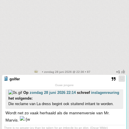
• zondag 28 juni 2026 @ 22:36 • 87
golfer
Ouwe jongere
Op
zondag 28 juni 2026 22:14
schreef
inslagenreuring
het volgende:
Die reclame van La dress begint ook stuitend irritant te worden.
Wordt net zo vaak herhaald als de mannenversie van Mr.
Marvis.
There is no greater joy than be taken for an imbecile by an idiot. (Oscar Wilde)