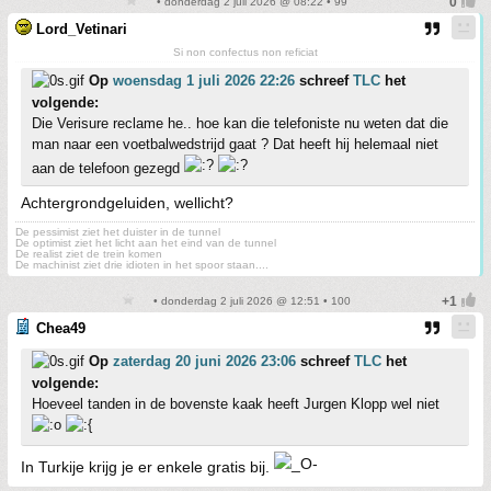
• donderdag 2 juli 2026 @ 08:22 • 99
Lord_Vetinari
Si non confectus non reficiat
Op
woensdag 1 juli 2026 22:26
schreef
TLC
het
volgende:
Die Verisure reclame he.. hoe kan die telefoniste nu weten dat die
man naar een voetbalwedstrijd gaat ? Dat heeft hij helemaal niet
aan de telefoon gezegd
Achtergrondgeluiden, wellicht?
De pessimist ziet het duister in de tunnel
De optimist ziet het licht aan het eind van de tunnel
De realist ziet de trein komen
De machinist ziet drie idioten in het spoor staan....
• donderdag 2 juli 2026 @ 12:51 • 100
Chea49
Op
zaterdag 20 juni 2026 23:06
schreef
TLC
het
volgende:
Hoeveel tanden in de bovenste kaak heeft Jurgen Klopp wel niet
In Turkije krijg je er enkele gratis bij.