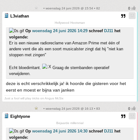
• woensdag 24 juni 2026 @ 15:54 • 82
L3viathan
Hollywood Hootsman
Op
woensdag 24 juni 2026 14:29
schreef
DJ11
het
volgende:
Er is een nieuwe radioreclame van Amazon Prime met één of
andere vent die als een soort musicalster zingt dat hij "niet kan
stoppen met zingen"
Echt bloedirritant.
Graag de stembanden operatief
verwijderen.
deze is echt verschrikkelijk ja! ik hoorde die gisteren voor het
eerst en moest er bijna van janken
Just a fool will play tricks on Angus McSix
• woensdag 24 juni 2026 @ 16:13 • 83
Eightyone
Bejaarde millennial
Op
woensdag 24 juni 2026 14:30
schreef
DJ11
het
volgende: