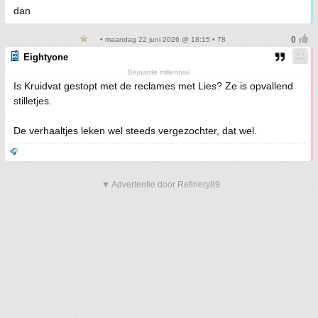
dan
• maandag 22 juni 2026 @ 18:15 • 78
Eightyone
Bejaarde millennial
Is Kruidvat gestopt met de reclames met Lies? Ze is opvallend
stilletjes.
De verhaaltjes leken wel steeds vergezochter, dat wel.
🎧
▼ Advertentie door Refinery89