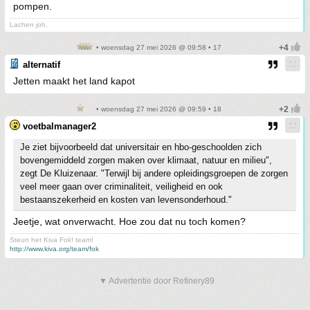
pompen.
Lachen joh.
• woensdag 27 mei 2026 @ 09:58 • 17
alternatif
Jetten maakt het land kapot
• woensdag 27 mei 2026 @ 09:59 • 18
voetbalmanager2
Je ziet bijvoorbeeld dat universitair en hbo-geschoolden zich
bovengemiddeld zorgen maken over klimaat, natuur en milieu",
zegt De Kluizenaar. "Terwijl bij andere opleidingsgroepen de zorgen
veel meer gaan over criminaliteit, veiligheid en ook
bestaanszekerheid en kosten van levensonderhoud."
Jeetje, wat onverwacht. Hoe zou dat nu toch komen?
Steun het Kiva Fok! team!
http://www.kiva.org/team/fok
▼ Advertentie door Refinery89