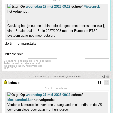
Op
woensdag 27 mei 2026 09:22
schreef
Fietsenrek
het volgende:
[..]
Gelukkig heb je nu een kabinet die dat geen reet interesseert wat jij
vind. Betalen zal je. En in 2027/2028 met het Europese ETS2
systeem ga je nog meer betalen.
de timmermanstaks.
Bizarre shit.
'Je gaat het pas zien als je het doorhebt'
'Ieder nadeel heb zijn voordeel'
We zullen je nooit, nooit vergeten
1947-2016
• woensdag 27 mei 2026 @ 11:44 • 30
Isdatzo
Born in the echoes.
Op
woensdag 27 mei 2026 09:19
schreef
Mexicanobakker
het volgende:
Verder is klimaatbeleid verloren zolang landen als India en de VS
compromisloos door gaan met hun rotzooi.