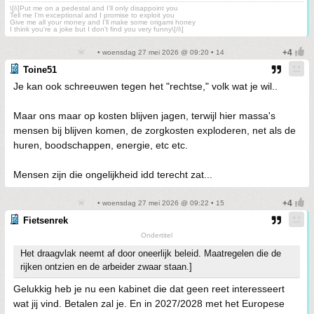
\[i\]Put me on a pedestal and I'll only disappoint you
Tell me I'm exceptional and I promise to exploit you
Give me all your money and I'll make some origami honey
I think you're a joke but I don't find you very funny\[/i\]
• woensdag 27 mei 2026 @ 09:20 • 14
Toine51
Je kan ook schreeuwen tegen het "rechtse," volk wat je wil..
Maar ons maar op kosten blijven jagen, terwijl hier massa's
mensen bij blijven komen, de zorgkosten exploderen, net als de
huren, boodschappen, energie, etc etc.
Mensen zijn die ongelijkheid idd terecht zat...
• woensdag 27 mei 2026 @ 09:22 • 15
Fietsenrek
Ondertitel
Het draagvlak neemt af door oneerlijk beleid. Maatregelen die de
rijken ontzien en de arbeider zwaar staan.]
Gelukkig heb je nu een kabinet die dat geen reet interesseert
wat jij vind. Betalen zal je. En in 2027/2028 met het Europese