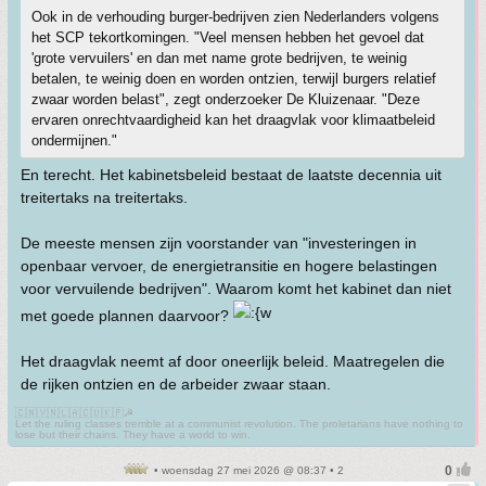
Ook in de verhouding burger-bedrijven zien Nederlanders volgens
het SCP tekortkomingen. "Veel mensen hebben het gevoel dat
'grote vervuilers' en dan met name grote bedrijven, te weinig
betalen, te weinig doen en worden ontzien, terwijl burgers relatief
zwaar worden belast", zegt onderzoeker De Kluizenaar. "Deze
ervaren onrechtvaardigheid kan het draagvlak voor klimaatbeleid
ondermijnen."
En terecht. Het kabinetsbeleid bestaat de laatste decennia uit
treitertaks na treitertaks.
De meeste mensen zijn voorstander van "investeringen in
openbaar vervoer, de energietransitie en hogere belastingen
voor vervuilende bedrijven". Waarom komt het kabinet dan niet
met goede plannen daarvoor?
Het draagvlak neemt af door oneerlijk beleid. Maatregelen die
de rijken ontzien en de arbeider zwaar staan.
🇨🇳🇻🇳🇱🇦🇨🇺🇰🇵☭
Let the ruling classes tremble at a communist revolution. The proletarians have nothing to
lose but their chains. They have a world to win.
• woensdag 27 mei 2026 @ 08:37 • 2