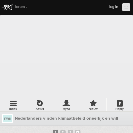
forum
log in
Index
Actief
MyAT
Nieuw
Reply
Nederlanders vinden klimaatbeleid oneerlijk en willen min
nws
1
2
3