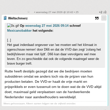
• woensdag 27 mei 2026 @ 10:42 • 25
Weltschmerz
Op
woensdag 27 mei 2026 09:14
schreef
Mexicanobakker
het volgende:
[..]
Het gaat inderdaad ongeveer van 'we moeten wel het klimaat in
ogenschouw nemen' door D66 en dat de VVD dan zegt 'zolang het
bedrijfsleven maar niet lijdt'. D66 kan daar vervolgens wel mee
leven. En zo geschiedde dat ook de volgende maatregel weer de
brave burger treft.
Rutte heeft destijds gezegd dat we die bedrijven moeten
subsidiëren omdat we anders toch via de prijzen van hun
producten betalen. De VVD-er haalt de vrije markt en
prijsprikkels er even tussenuit om te doen wat de de VVD altijd
doet, maximaal geld verplaatsen van de hardwerkende
Nederlander naar aandeelhouders wereldwijd.
Wees gehoorzaam. Alleen samen krijgen we de vrijheid eronder.