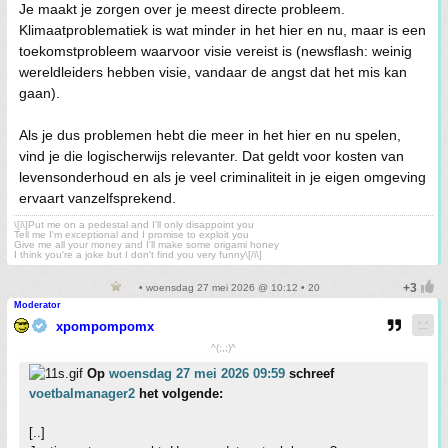
Je maakt je zorgen over je meest directe probleem.
Klimaatproblematiek is wat minder in het hier en nu, maar is een
toekomstprobleem waarvoor visie vereist is (newsflash: weinig
wereldleiders hebben visie, vandaar de angst dat het mis kan
gaan).
Als je dus problemen hebt die meer in het hier en nu spelen,
vind je die logischerwijs relevanter. Dat geldt voor kosten van
levensonderhoud en als je veel criminaliteit in je eigen omgeving
ervaart vanzelfsprekend.
\[i\]Put me on a pedestal and I'll only disappoint you
Tell me I'm exceptional and I promise to exploit you
Give me all your money and I'll make some origami honey
I think you're a joke but I don't find you very funny\[/i\]
• woensdag 27 mei 2026 @ 10:12 • 20
Moderator
xpompompomx
^(;,;)^
Op
woensdag 27 mei 2026 09:59
schreef
voetbalmanager2
het volgende:
[..]