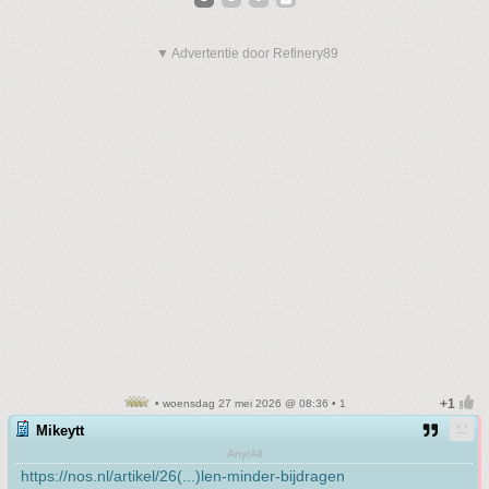
▼ Advertentie door Refinery89
• woensdag 27 mei 2026 @ 08:36 • 1
Mikeytt
Any/All
https://nos.nl/artikel/26(...)len-minder-bijdragen