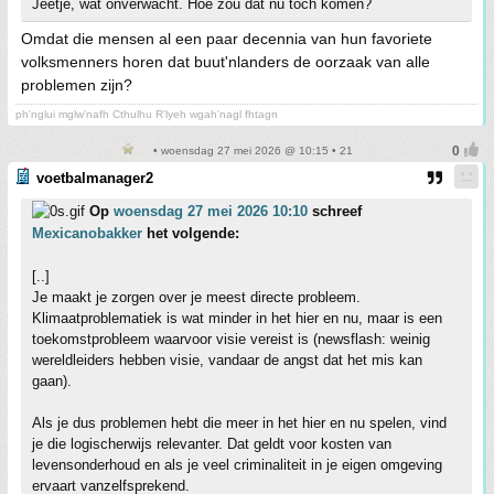
Jeetje, wat onverwacht. Hoe zou dat nu toch komen?
Omdat die mensen al een paar decennia van hun favoriete
volksmenners horen dat buut'nlanders de oorzaak van alle
problemen zijn?
ph'nglui mglw'nafh Cthulhu R'lyeh wgah'nagl fhtagn
• woensdag 27 mei 2026 @ 10:15 • 21
voetbalmanager2
Op
woensdag 27 mei 2026 10:10
schreef
Mexicanobakker
het volgende:
[..]
Je maakt je zorgen over je meest directe probleem.
Klimaatproblematiek is wat minder in het hier en nu, maar is een
toekomstprobleem waarvoor visie vereist is (newsflash: weinig
wereldleiders hebben visie, vandaar de angst dat het mis kan
gaan).
Als je dus problemen hebt die meer in het hier en nu spelen, vind
je die logischerwijs relevanter. Dat geldt voor kosten van
levensonderhoud en als je veel criminaliteit in je eigen omgeving
ervaart vanzelfsprekend.