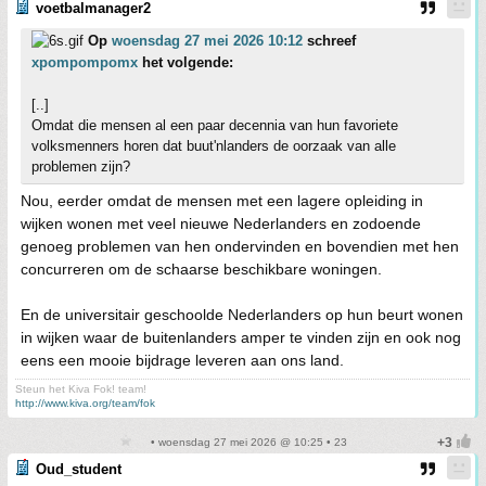
voetbalmanager2
Op
woensdag 27 mei 2026 10:12
schreef
xpompompomx
het volgende:
[..]
Omdat die mensen al een paar decennia van hun favoriete
volksmenners horen dat buut'nlanders de oorzaak van alle
problemen zijn?
Nou, eerder omdat de mensen met een lagere opleiding in
wijken wonen met veel nieuwe Nederlanders en zodoende
genoeg problemen van hen ondervinden en bovendien met hen
concurreren om de schaarse beschikbare woningen.
En de universitair geschoolde Nederlanders op hun beurt wonen
in wijken waar de buitenlanders amper te vinden zijn en ook nog
eens een mooie bijdrage leveren aan ons land.
Steun het Kiva Fok! team!
http://www.kiva.org/team/fok
• woensdag 27 mei 2026 @ 10:25 • 23
Oud_student