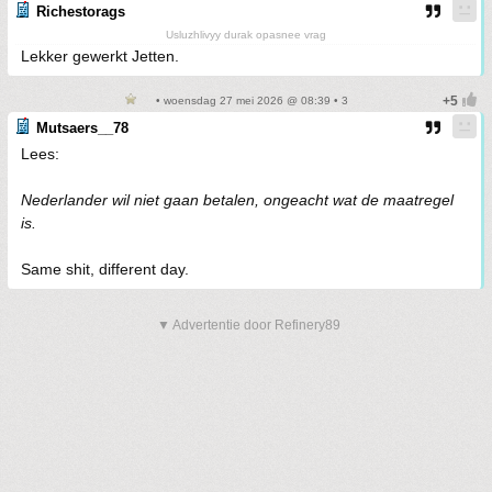
Richestorags
Usluzhlivyy durak opasnee vrag
Lekker gewerkt Jetten.
• woensdag 27 mei 2026 @ 08:39 • 3
Mutsaers__78
Lees:
Nederlander wil niet gaan betalen, ongeacht wat de maatregel
is.
Same shit, different day.
▼ Advertentie door Refinery89