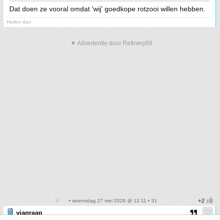
Dat doen ze vooral omdat 'wij' goedkope rotzooi willen hebben.
Huilen dan.
▼ Advertentie door Refinery89
• woensdag 27 mei 2026 @ 12:11 • 31
viagraap