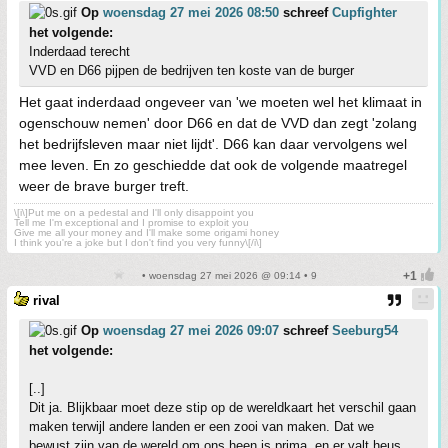
Op
woensdag 27 mei 2026 08:50
schreef
Cupfighter
het volgende:
Inderdaad terecht
VVD en D66 pijpen de bedrijven ten koste van de burger
Het gaat inderdaad ongeveer van 'we moeten wel het klimaat in
ogenschouw nemen' door D66 en dat de VVD dan zegt 'zolang
het bedrijfsleven maar niet lijdt'. D66 kan daar vervolgens wel
mee leven. En zo geschiedde dat ook de volgende maatregel
weer de brave burger treft.
\[i\]Put me on a pedestal and I'll only disappoint you
Tell me I'm exceptional and I promise to exploit you
Give me all your money and I'll make some origami honey
I think you're a joke but I don't find you very funny\[/i\]
• woensdag 27 mei 2026 @ 09:14 • 9
rival
Op
woensdag 27 mei 2026 09:07
schreef
Seeburg54
het volgende:
[..]
Dit ja. Blijkbaar moet deze stip op de wereldkaart het verschil gaan
maken terwijl andere landen er een zooi van maken. Dat we
bewust zijn van de wereld om ons heen is prima, en er valt heus