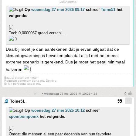
Lux Aeterna
Op
woensdag 27 mei 2026 09:17
schreef
Toine51
het
volgende:
[..]
Toch 0,0000067 graad verschil...
Daarbij moet je dan aantekenen dat je ervan uitgaat dat de
klimaatopwarming is bewezen plus dat altijd met het meest
extreme scenario is gerekend. Dus je moet het getal minimaal
halveren
Exaudi orationem meam
Requiem aeternam dona eis, Domine.
Et lux perpetua luceat eis.
• woensdag 27 mei 2026 @ 10:26 • 24
Toine51
Op
woensdag 27 mei 2026 10:12
schreef
xpompompomx
het volgende:
[..]
Omdat die mensen al een paar decennia van hun favoriete