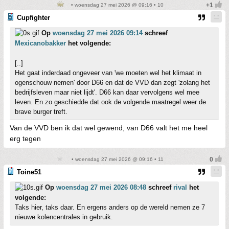
• woensdag 27 mei 2026 @ 09:16 • 10
Cupfighter
Op
woensdag 27 mei 2026 09:14
schreef
Mexicanobakker
het volgende:
[..]
Het gaat inderdaad ongeveer van 'we moeten wel het klimaat in
ogenschouw nemen' door D66 en dat de VVD dan zegt 'zolang het
bedrijfsleven maar niet lijdt'. D66 kan daar vervolgens wel mee
leven. En zo geschiedde dat ook de volgende maatregel weer de
brave burger treft.
Van de VVD ben ik dat wel gewend, van D66 valt het me heel
erg tegen
• woensdag 27 mei 2026 @ 09:16 • 11
Toine51
Op
woensdag 27 mei 2026 08:48
schreef
rival
het
volgende:
Taks hier, taks daar. En ergens anders op de wereld nemen ze 7
nieuwe kolencentrales in gebruik.