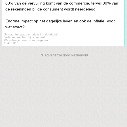
80% van de vervuiling komt van de commercie, terwijl 80% van
de rekeningen bij de consument wordt neergelegd.
Enorme impact op het dagelijks leven en ook de inflatie. Voor
wat exact?
'Je gaat het pas zien als je het doorhebt'
'Ieder nadeel heb zijn voordeel'
We zullen je nooit, nooit vergeten
1947-2016
▼ Advertentie door Refinery89