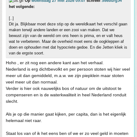
Op
woensdag 27 mei 2026 09:07
schreef
Seeburg54
het volgende:
[..]
Dit ja. Blijkbaar moet deze stip op de wereldkaart het verschil gaan
maken terwijl andere landen er een zooi van maken. Dat we
bewust zijn van de wereld om ons heen is prima, en er valt heus
wat te verbeteren. Maar de overheid moet eens de oogkleppen af
doen en ophouden met dat hypocriete gedoe. En die Jetten kliek is
van de ergste soort.
Hoho , er zit nog een andere kant aan het verhaal.
Nederland is erg dichtbevolkt en per persoon stoten wij hier veel
meer uit dan gemiddeld, m.a.w. we zijn piepklein maar stoten
veel meer uit dan normaal.
Verder is hier ook nauwelijks bos of natuur om de uitstoot te
compenseren en is de waterkwaliteit in heel Nederland ronduit
slecht.
Als je op die manier gaat kijken, per capita, dan is het eigenlijk
helemaal niet raar.
Staat los van of ik het eens ben of we er zo veel geld in moeten