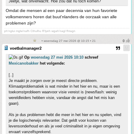
Jeetje, wat onverwacht. Hoe zou dat nu toch komen?
Omdat die mensen al een paar decennia van hun favoriete
volksmenners horen dat buut'nlanders de oorzaak van alle
problemen zijn?
ph'nglui mglw'nafh Cthulhu R'lyeh wgah'nagl fhtagn
• woensdag 27 mei 2026 @ 10:15 • 21
voetbalmanager2
Op
woensdag 27 mei 2026 10:10
schreef
Mexicanobakker
het volgende:
[..]
Je maakt je zorgen over je meest directe probleem.
Klimaatproblematiek is wat minder in het hier en nu, maar is een
toekomstprobleem waarvoor visie vereist is (newsflash: weinig
wereldleiders hebben visie, vandaar de angst dat het mis kan
gaan).
Als je dus problemen hebt die meer in het hier en nu spelen, vind
je die logischerwijs relevanter. Dat geldt voor kosten van
levensonderhoud en als je veel criminaliteit in je eigen omgeving
ervaart vanzelfsprekend.