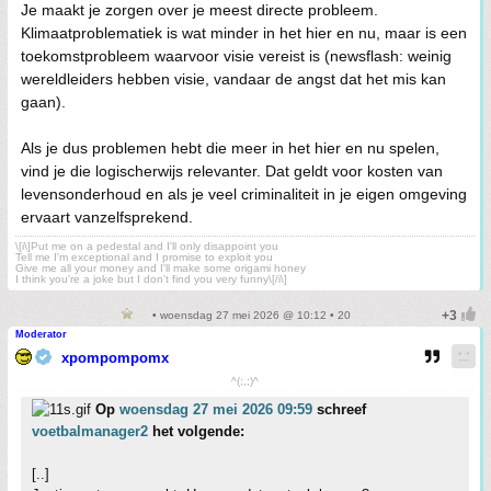
Je maakt je zorgen over je meest directe probleem.
Klimaatproblematiek is wat minder in het hier en nu, maar is een
toekomstprobleem waarvoor visie vereist is (newsflash: weinig
wereldleiders hebben visie, vandaar de angst dat het mis kan
gaan).
Als je dus problemen hebt die meer in het hier en nu spelen,
vind je die logischerwijs relevanter. Dat geldt voor kosten van
levensonderhoud en als je veel criminaliteit in je eigen omgeving
ervaart vanzelfsprekend.
\[i\]Put me on a pedestal and I'll only disappoint you
Tell me I'm exceptional and I promise to exploit you
Give me all your money and I'll make some origami honey
I think you're a joke but I don't find you very funny\[/i\]
• woensdag 27 mei 2026 @ 10:12 • 20
Moderator
xpompompomx
^(;,;)^
Op
woensdag 27 mei 2026 09:59
schreef
voetbalmanager2
het volgende:
[..]