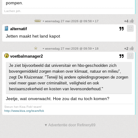
pompen.
Lachen joh.
• woensdag 27 mei 2026 @ 09:58 • 17
alternatif
Jetten maakt het land kapot
• woensdag 27 mei 2026 @ 09:59 • 18
voetbalmanager2
Je ziet bijvoorbeeld dat universitair en hbo-geschoolden zich
bovengemiddeld zorgen maken over klimaat, natuur en milieu",
zegt De Kluizenaar. "Terwijl bij andere opleidingsgroepen de zorgen
veel meer gaan over criminaliteit, veiligheid en ook
bestaanszekerheid en kosten van levensonderhoud."
Jeetje, wat onverwacht. Hoe zou dat nu toch komen?
Steun het Kiva Fok! team!
http://www.kiva.org/team/fok
▼ Advertentie door Refinery89