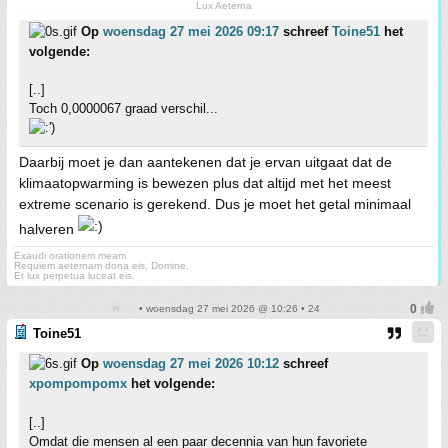
Lux Aeterna
Op
woensdag 27 mei 2026 09:17
schreef
Toine51
het
volgende:
[..]
Toch 0,0000067 graad verschil...
Daarbij moet je dan aantekenen dat je ervan uitgaat dat de
klimaatopwarming is bewezen plus dat altijd met het meest
extreme scenario is gerekend. Dus je moet het getal minimaal
halveren
Exaudi orationem meam
Requiem aeternam dona eis, Domine.
Et lux perpetua luceat eis.
• woensdag 27 mei 2026 @ 10:26 • 24
Toine51
Op
woensdag 27 mei 2026 10:12
schreef
xpompompomx
het volgende:
[..]
Omdat die mensen al een paar decennia van hun favoriete