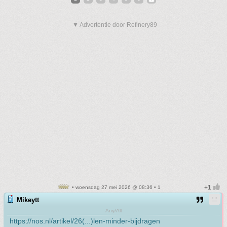
▼ Advertentie door Refinery89
• woensdag 27 mei 2026 @ 08:36 • 1
Mikeytt
Any/All
https://nos.nl/artikel/26(...)len-minder-bijdragen