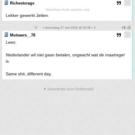
Richestorags
Usluzhlivyy durak opasnee vrag
Lekker gewerkt Jetten.
• woensdag 27 mei 2026 @ 08:39 • 3
Mutsaers__78
Lees:
Nederlander wil niet gaan betalen, ongeacht wat de maatregel
is.
Same shit, different day.
▼ Advertentie door Refinery89