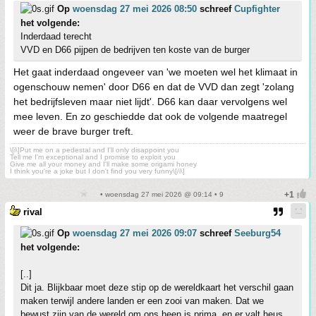
Op
woensdag 27 mei 2026 08:50
schreef
Cupfighter
het volgende:
Inderdaad terecht
VVD en D66 pijpen de bedrijven ten koste van de burger
Het gaat inderdaad ongeveer van 'we moeten wel het klimaat in
ogenschouw nemen' door D66 en dat de VVD dan zegt 'zolang
het bedrijfsleven maar niet lijdt'. D66 kan daar vervolgens wel
mee leven. En zo geschiedde dat ook de volgende maatregel
weer de brave burger treft.
\[i\]Put me on a pedestal and I'll only disappoint you
Tell me I'm exceptional and I promise to exploit you
Give me all your money and I'll make some origami honey
I think you're a joke but I don't find you very funny\[/i\]
• woensdag 27 mei 2026 @ 09:14 • 9
rival
Op
woensdag 27 mei 2026 09:07
schreef
Seeburg54
het volgende:
[..]
Dit ja. Blijkbaar moet deze stip op de wereldkaart het verschil gaan
maken terwijl andere landen er een zooi van maken. Dat we
bewust zijn van de wereld om ons heen is prima, en er valt heus