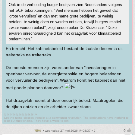
Ook in de verhouding burger-bedrijven zien Nederlanders volgens
het SCP tekortkomingen. "Veel mensen hebben het gevoel dat
'grote vervuilers' en dan met name grote bedrijven, te weinig
betalen, te weinig doen en worden ontzien, terwijl burgers relatief
zwaar worden belast", zegt onderzoeker De Kluizenaar. "Deze
ervaren onrechtvaardigheid kan het draagvlak voor klimaatbeleid
ondermijnen."
En terecht. Het kabinetsbeleid bestaat de laatste decennia uit
treitertaks na treitertaks.
De meeste mensen zijn voorstander van "investeringen in
openbaar vervoer, de energietransitie en hogere belastingen
voor vervuilende bedrijven". Waarom komt het kabinet dan niet
met goede plannen daarvoor?
Het draagvlak neemt af door oneerlijk beleid. Maatregelen die
de rijken ontzien en de arbeider zwaar staan.
🇨🇳🇻🇳🇱🇦🇨🇺🇰🇵☭
Let the ruling classes tremble at a communist revolution. The proletarians have nothing to
lose but their chains. They have a world to win.
• woensdag 27 mei 2026 @ 08:37 • 2