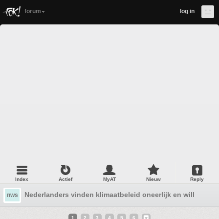
forum
log in
Index
Actief
MyAT
Nieuw
Reply
Nederlanders vinden klimaatbeleid oneerlijk en willen min
nws
1
2
3
4
5
6