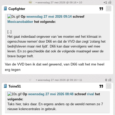
• woensdag 27 mei 2026 @ 09:16 • 10
Cupfighter
Op
woensdag 27 mei 2026 09:14
schreef
Mexicanobakker
het volgende:
[..]
Het gaat inderdaad ongeveer van 'we moeten wel het klimaat in
ogenschouw nemen' door D66 en dat de VVD dan zegt 'zolang het
bedrijfsleven maar niet lijdt'. D66 kan daar vervolgens wel mee
leven. En zo geschiedde dat ook de volgende maatregel weer de
brave burger treft.
Van de VVD ben ik dat wel gewend, van D66 valt het me heel
erg tegen
• woensdag 27 mei 2026 @ 09:16 • 11
Toine51
Op
woensdag 27 mei 2026 08:48
schreef
rival
het
volgende:
Taks hier, taks daar. En ergens anders op de wereld nemen ze 7
nieuwe kolencentrales in gebruik.