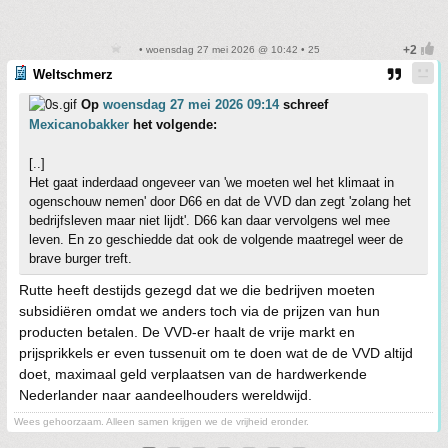
• woensdag 27 mei 2026 @ 10:42 • 25
Weltschmerz
Op
woensdag 27 mei 2026 09:14
schreef
Mexicanobakker
het volgende:
[..]
Het gaat inderdaad ongeveer van 'we moeten wel het klimaat in
ogenschouw nemen' door D66 en dat de VVD dan zegt 'zolang het
bedrijfsleven maar niet lijdt'. D66 kan daar vervolgens wel mee
leven. En zo geschiedde dat ook de volgende maatregel weer de
brave burger treft.
Rutte heeft destijds gezegd dat we die bedrijven moeten
subsidiëren omdat we anders toch via de prijzen van hun
producten betalen. De VVD-er haalt de vrije markt en
prijsprikkels er even tussenuit om te doen wat de de VVD altijd
doet, maximaal geld verplaatsen van de hardwerkende
Nederlander naar aandeelhouders wereldwijd.
Wees gehoorzaam. Alleen samen krijgen we de vrijheid eronder.