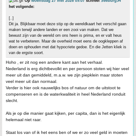
Op
woensdag 27 mei 2026 09:07
schreef
Seeburg54
het volgende:
[..]
Dit ja. Blijkbaar moet deze stip op de wereldkaart het verschil gaan
maken terwijl andere landen er een zooi van maken. Dat we
bewust zijn van de wereld om ons heen is prima, en er valt heus
wat te verbeteren. Maar de overheid moet eens de oogkleppen af
doen en ophouden met dat hypocriete gedoe. En die Jetten kliek is
van de ergste soort.
Hoho , er zit nog een andere kant aan het verhaal.
Nederland is erg dichtbevolkt en per persoon stoten wij hier veel
meer uit dan gemiddeld, m.a.w. we zijn piepklein maar stoten
veel meer uit dan normaal.
Verder is hier ook nauwelijks bos of natuur om de uitstoot te
compenseren en is de waterkwaliteit in heel Nederland ronduit
slecht.
Als je op die manier gaat kijken, per capita, dan is het eigenlijk
helemaal niet raar.
Staat los van of ik het eens ben of we er zo veel geld in moeten