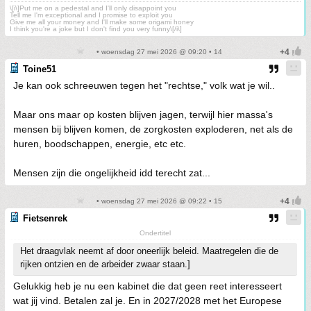
\[i\]Put me on a pedestal and I'll only disappoint you
Tell me I'm exceptional and I promise to exploit you
Give me all your money and I'll make some origami honey
I think you're a joke but I don't find you very funny\[/i\]
• woensdag 27 mei 2026 @ 09:20 • 14
Toine51
Je kan ook schreeuwen tegen het "rechtse," volk wat je wil..
Maar ons maar op kosten blijven jagen, terwijl hier massa's
mensen bij blijven komen, de zorgkosten exploderen, net als de
huren, boodschappen, energie, etc etc.
Mensen zijn die ongelijkheid idd terecht zat...
• woensdag 27 mei 2026 @ 09:22 • 15
Fietsenrek
Ondertitel
Het draagvlak neemt af door oneerlijk beleid. Maatregelen die de
rijken ontzien en de arbeider zwaar staan.]
Gelukkig heb je nu een kabinet die dat geen reet interesseert
wat jij vind. Betalen zal je. En in 2027/2028 met het Europese