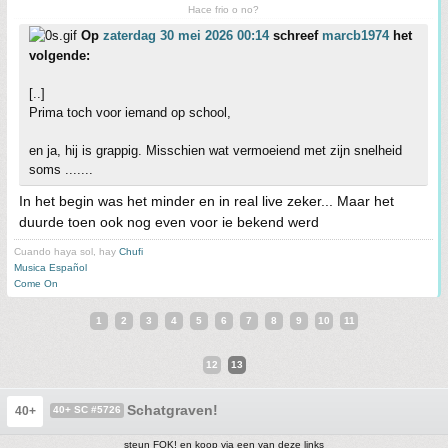
Hace frio o no?
Op
zaterdag 30 mei 2026 00:14
schreef
marcb1974
het
volgende:
[..]
Prima toch voor iemand op school,
en ja, hij is grappig. Misschien wat vermoeiend met zijn snelheid
soms .......
In het begin was het minder en in real live zeker... Maar het
duurde toen ook nog even voor ie bekend werd
Cuando haya sol, hay
Chufi
Musica Español
Come On
1
2
3
4
5
6
7
8
9
10
11
12
13
Schatgraven!
40+
40+ SC #5726
steun FOK! en koop via een van deze links