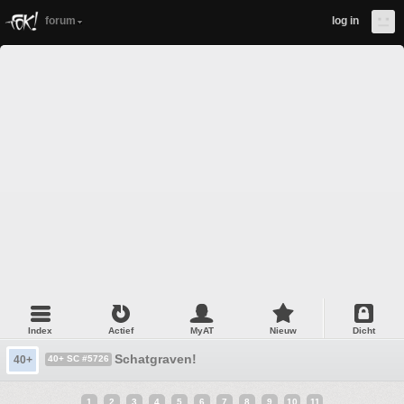
forum
log in
Index
Actief
MyAT
Nieuw
Dicht
Schatgraven!
40+
40+ SC #5726
1
2
3
4
5
6
7
8
9
10
11