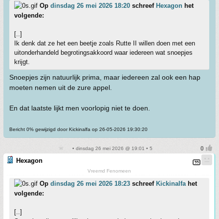
Op
dinsdag 26 mei 2026 18:20
schreef
Hexagon
het
volgende:
[..]
Ik denk dat ze het een beetje zoals Rutte II willen doen met een
uitonderhandeld begrotingsakkoord waar iedereen wat snoepjes
krijgt.
Snoepjes zijn natuurlijk prima, maar iedereen zal ook een hap
moeten nemen uit de zure appel.
En dat laatste lijkt men voorlopig niet te doen.
Bericht 0% gewijzigd door Kickinalfa op 26-05-2026 19:30:20
• dinsdag 26 mei 2026 @ 19:01 • 5
Hexagon
Vreemd Fenomeen
Op
dinsdag 26 mei 2026 18:23
schreef
Kickinalfa
het
volgende:
[..]