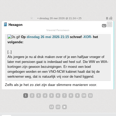
• dinsdag 26 mei 2026 @ 21:24 • 25
Hexagon
Vreemd Fenomeen
Op
dinsdag 26 mei 2026 21:15
schreef
-XOR-
het
volgende:
[..]
Als jongere je nu al druk maken over of je een halfjaar vroeger of
later met pensioen gaat is inderdaad wel heel suf. Die WW en WIA-
kortingen zijn gewoon bezuinigingen. Er moest een boel
omgebogen worden en een VNO-NCW kabinet haalt dat bij de
werknemer weg, dat is natuurlijk vrij voor de hand liggend.
Zelfs als je het zo ziet zijn daar slimmere manieren voor.
1
2
3
4
5
6
7
8
9
10
11
12
13