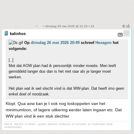
• dinsdag 26 mei 2026 @ 21:20 • 22
kalinhos
Op
dinsdag 26 mei 2026 20:49
schreef
Hexagon
het
volgende:
[..]
Met dat AOW plan had ik persoonlijk minder moeite. Men leeft
gemiddeld langer dus dan is het niet raar als je langer moet
werken.
Het plan wat ik wel slecht vind is dat WW-plan. Dat heeft imo geen
enkel doel of noodzaak.
Klopt. Qua aow kan je t ook nog loskoppelen van het
minimumloon, of lagere uitkering eerder laten ingaan etc. Dat
WW plan vind ik een stuk slechter.
Het is...kiezen of delen, spelen winnen verliezen of vervelen en helemaal niets
ondernemen