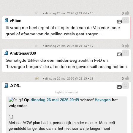
• dinsdag 26 mei 2026 @ 21:04 • 16
vPlien
Ik vraag me heel erg af of dit optreden van de Vos voor meer
groei of afname van de peiling zetels gaat zorgen…
• dinsdag 26 mei 2026 @ 21:14 • 17
Ambtenaar030
Gematigde Bikker die een middenweg zoekt in FvD en
"bezorgde burgers" die af en toe een geweldsuitbarsting hebben
• dinsdag 26 mei 2026 @ 21:15 • 18
-XOR-
highbrow marxist
Op
dinsdag 26 mei 2026 20:49
schreef
Hexagon
het
volgende:
[..]
Met dat AOW plan had ik persoonlijk minder moeite. Men leeft
gemiddeld langer dus dan is het niet raar als je langer moet