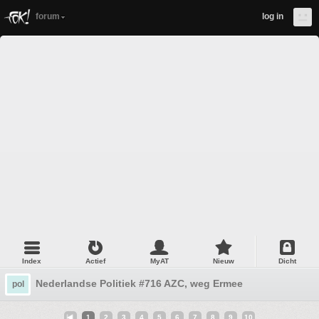
forum
log in
Index
Actief
MyAT
Nieuw
Dicht
Nederlandse Politiek #716 AZC, weg Ermee
pol
1
2
3
4
5
6
7
8
9
10