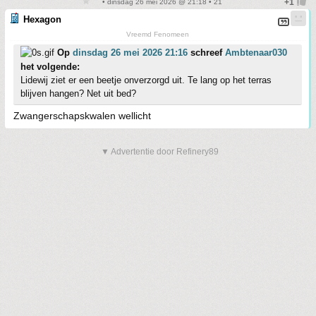
• dinsdag 26 mei 2026 @ 21:18 • 21
Hexagon
Vreemd Fenomeen
Op
dinsdag 26 mei 2026 21:16
schreef
Ambtenaar030
het volgende:
Lidewij ziet er een beetje onverzorgd uit. Te lang op het terras
blijven hangen? Net uit bed?
Zwangerschapskwalen wellicht
▼ Advertentie door Refinery89