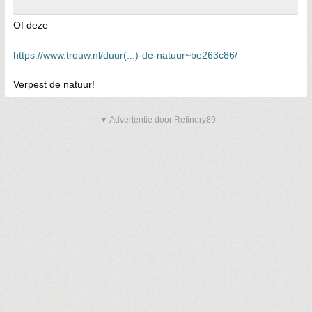
Of deze
https://www.trouw.nl/duur(...)-de-natuur~be263c86/
Verpest de natuur!
▼ Advertentie door Refinery89