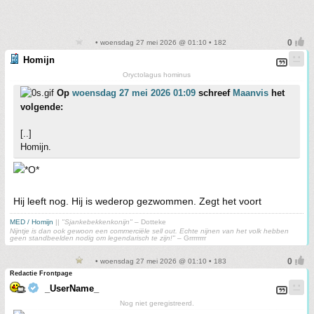
• woensdag 27 mei 2026 @ 01:10 • 182
Homijn
Oryctolagus hominus
Op
woensdag 27 mei 2026 01:09
schreef
Maanvis
het
volgende:
[..]
Homijn.
Hij leeft nog. Hij is wederop gezwommen. Zegt het voort
MED / Homijn
||
"Sjankebekkenkonijn"
– Dotteke
Nijntje is dan ook gewoon een commerciële sell out. Echte nijnen van het volk hebben
geen standbeelden nodig om legendarisch te zijn!"
– Grrrrrrrr
• woensdag 27 mei 2026 @ 01:10 • 183
Redactie Frontpage
_UserName_
Nog niet geregistreerd.