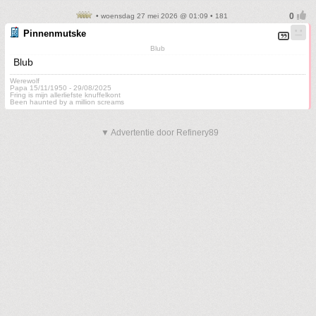
• woensdag 27 mei 2026 @ 01:09 • 181
Pinnenmutske
Blub
Blub
Werewolf
Papa 15/11/1950 - 29/08/2025
Fring is mijn allerliefste knuffelkont
Been haunted by a million screams
▼ Advertentie door Refinery89