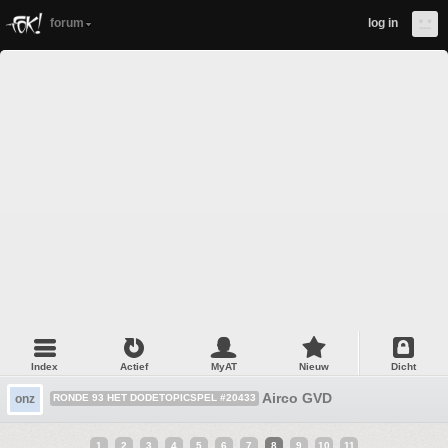
forum
log in
Index
Actief
MyAT
Nieuw
Dicht
Airco GVD
onz
RONDE 93 HET DODETOPICSPEL #20433
1
2
3
4
5
6
7
8
9
10
11