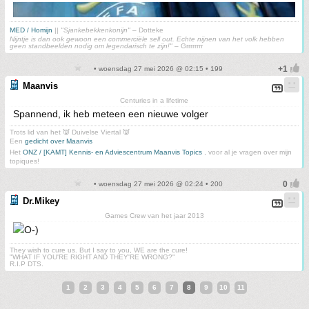
MED / Homijn
||
"Sjankebekkenkonijn"
– Dotteke
Nijntje is dan ook gewoon een commerciële sell out. Echte nijnen van het volk hebben
geen standbeelden nodig om legendarisch te zijn!"
– Grrrrrrrr
• woensdag 27 mei 2026 @ 02:15 • 199
Maanvis
Centuries in a lifetime
Spannend, ik heb meteen een nieuwe volger
Trots lid van het 👿 Duivelse Viertal 👿
Een
gedicht over Maanvis
Het
ONZ / [KAMT] Kennis- en Adviescentrum Maanvis Topics
, voor al je vragen over mijn
topiques!
• woensdag 27 mei 2026 @ 02:24 • 200
Dr.Mikey
Games Crew van het jaar 2013
They wish to cure us. But I say to you, WE are the cure!
"WHAT IF YOU'RE RIGHT AND THEY'RE WRONG?"
R.I.P DTS.
1
2
3
4
5
6
7
8
9
10
11