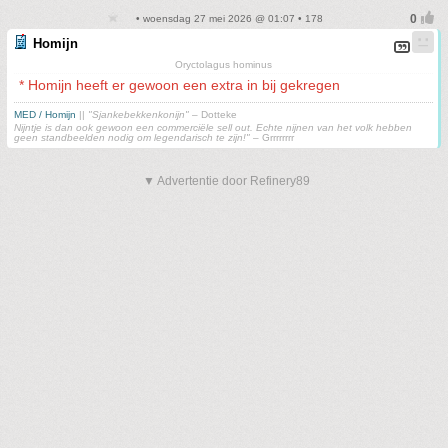
• woensdag 27 mei 2026 @ 01:07 • 178
Homijn
Oryctolagus hominus
* Homijn heeft er gewoon een extra in bij gekregen
MED / Homijn
||
"Sjankebekkenkonijn"
– Dotteke
Nijntje is dan ook gewoon een commerciële sell out. Echte nijnen van het volk hebben
geen standbeelden nodig om legendarisch te zijn!"
– Grrrrrrrr
▼ Advertentie door Refinery89