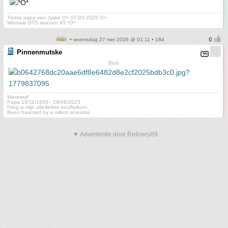
Trotse papa van Jyske O+ 07-03-2025 O+
Winnaar DTS seizoen 93 *O*
• woensdag 27 mei 2026 @ 01:11 • 184
Pinnenmutske
Blub
Werewolf
Papa 15/11/1950 - 29/08/2025
Fring is mijn allerliefste knuffelkont
Been haunted by a million screams
▼ Advertentie door Refinery89