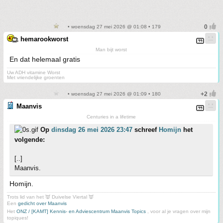
• woensdag 27 mei 2026 @ 01:08 • 179
hemarookworst
Man bijt worst
En dat helemaal gratis
Uw ADH vitamine Worst
Met vriendelijke groenten
• woensdag 27 mei 2026 @ 01:09 • 180
Maanvis
Centuries in a lifetime
Op
dinsdag 26 mei 2026 23:47
schreef
Homijn
het
volgende:
[..]
Maanvis.
Homijn.
Trots lid van het 👿 Duivelse Viertal 👿
Een
gedicht over Maanvis
Het
ONZ / [KAMT] Kennis- en Adviescentrum Maanvis Topics
, voor al je vragen over mijn
topiques!