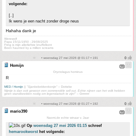
volgende:
[..]
Ik wens je een nacht zonder droge neus
Hahaha dank je
Werewolf
Papa 15/11/1950 - 29/08/2025
Fring is mijn allerliefste knuffelkont
Been haunted by a million screams
• woensdag 27 mei 2026 @ 01:17 • 191
Homijn
Oryctolagus hominus
R
MED / Homijn
||
"Sjankebekkenkonijn"
– Dotteke
Nijntje is dan ook gewoon een commerciële sell out. Echte nijnen van het volk hebben
geen standbeelden nodig om legendarisch te zijn!"
– Grrrrrrrr
• woensdag 27 mei 2026 @ 01:27 • 192
mario390
Naomi,de echte winaar v. Jaar
Op
woensdag 27 mei 2026 01:15
schreef
hemarookworst
het volgende: