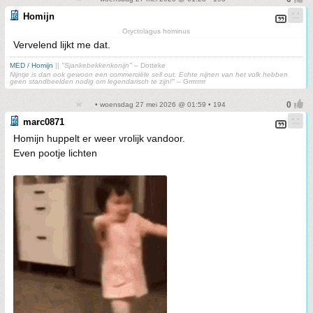
Homijn
Oryctolagus hominus
Vervelend lijkt me dat.
MED / Homijn
||
"Sjankebekkenkonijn"
– Dotteke
Nijntje is dan ook gewoon een commerciële sell out. Echte nijnen van het volk hebben
geen standbeelden nodig om legendarisch te zijn!"
– Grrrrrrrr
• woensdag 27 mei 2026 @ 01:59 • 194
marc0871
Homijn huppelt er weer vrolijk vandoor.
Even pootje lichten