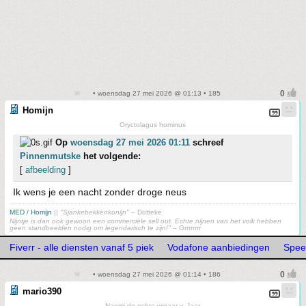
• woensdag 27 mei 2026 @ 01:13 • 185
Homijn
Oryctolagus hominus
Op
woensdag 27 mei 2026 01:11
schreef
Pinnenmutske
het volgende:
[
afbeelding
]
Ik wens je een nacht zonder droge neus
MED / Homijn
||
"Sjankebekkenkonijn"
– Dotteke
Nijntje is dan ook gewoon een commerciële sell out. Echte nijnen van het volk hebben
geen standbeelden nodig om legendarisch te zijn!"
– Grrrrrrrr
Fiverr - alle diensten vanaf 5 piek
Vodafone aanbiedingen
Spee
• woensdag 27 mei 2026 @ 01:14 • 186
mario390
Naomi,de echte winaar v. Jaar