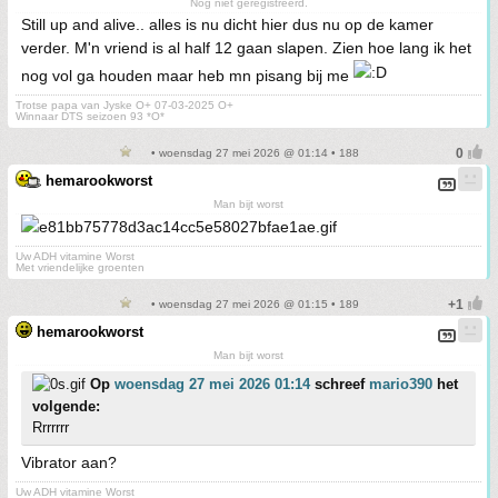
Nog niet geregistreerd.
Still up and alive.. alles is nu dicht hier dus nu op de kamer
verder. M'n vriend is al half 12 gaan slapen. Zien hoe lang ik het
nog vol ga houden maar heb mn pisang bij me
Trotse papa van Jyske O+ 07-03-2025 O+
Winnaar DTS seizoen 93 *O*
• woensdag 27 mei 2026 @ 01:14 • 188
hemarookworst
Man bijt worst
Uw ADH vitamine Worst
Met vriendelijke groenten
• woensdag 27 mei 2026 @ 01:15 • 189
hemarookworst
Man bijt worst
Op
woensdag 27 mei 2026 01:14
schreef
mario390
het
volgende:
Rrrrrrr
Vibrator aan?
Uw ADH vitamine Worst