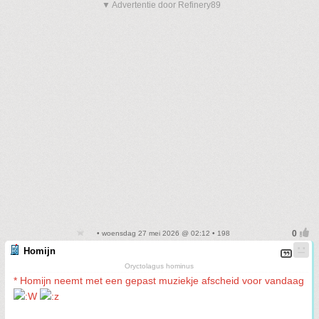
▼ Advertentie door Refinery89
• woensdag 27 mei 2026 @ 02:12 • 198
Homijn
Oryctolagus hominus
* Homijn neemt met een gepast muziekje afscheid voor vandaag