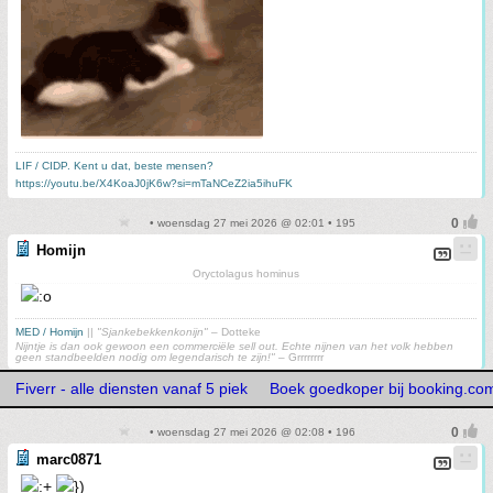
LIF / CIDP. Kent u dat, beste mensen?
https://youtu.be/X4KoaJ0jK6w?si=mTaNCeZ2ia5ihuFK
• woensdag 27 mei 2026 @ 02:01 • 195
Homijn
Oryctolagus hominus
MED / Homijn
||
"Sjankebekkenkonijn"
– Dotteke
Nijntje is dan ook gewoon een commerciële sell out. Echte nijnen van het volk hebben
geen standbeelden nodig om legendarisch te zijn!"
– Grrrrrrrr
Fiverr - alle diensten vanaf 5 piek
Boek goedkoper bij booking.co
• woensdag 27 mei 2026 @ 02:08 • 196
marc0871