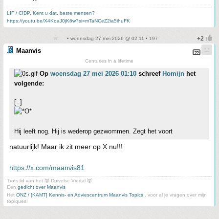
LIF / CIDP. Kent u dat, beste mensen?
https://youtu.be/X4KoaJ0jK6w?si=mTaNCeZ2ia5ihuFK
• woensdag 27 mei 2026 @ 02:11 • 197
Maanvis
Centuries in a lifetime
Op
woensdag 27 mei 2026 01:10
schreef
Homijn
het
volgende:
[..]
Hij leeft nog. Hij is wederop gezwommen. Zegt het voort
natuurlijk! Maar ik zit meer op X nu!!!
https://x.com/maanvis81
Trots lid van het 👿 Duivelse Viertal 👿
Een
gedicht over Maanvis
Het
ONZ / [KAMT] Kennis- en Adviescentrum Maanvis Topics
, voor al je vragen over mijn
topiques!