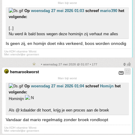
Man bijt worst
Op
woensdag 27 mei 2026 01:03
schreef
mario390
het
volgende:
[..]
Nu werd ik bald boos wegen deze hominijn zij verhaut me alles
Is geen zij, en homijn doet niks verkeerd, boos worden onnodig
Uw ADH vitamine Worst
Met vriendelijke groenten
• woensdag 27 mei 2026 @ 01:07 • 177
hemarookworst
Man bijt worst
Op
woensdag 27 mei 2026 01:04
schreef
Homijn
het
volgende:
Hominijn
Als @:kdaalder dit hoort, krijg je een proces aan de broek
Vandaar dat mario regelmatig zonder broek rondloopt
Uw ADH vitamine Worst
Met vriendelijke groenten