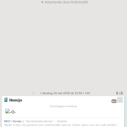
▼ Advertentie door Refinery89
• dinsdag 26 mei 2026 @ 23:50 • 140
Homijn
Oryctolagus hominus
MED / Homijn
||
"Sjankebekkenkonijn"
– Dotteke
Nijntje is dan ook gewoon een commerciële sell out. Echte nijnen van het volk hebben