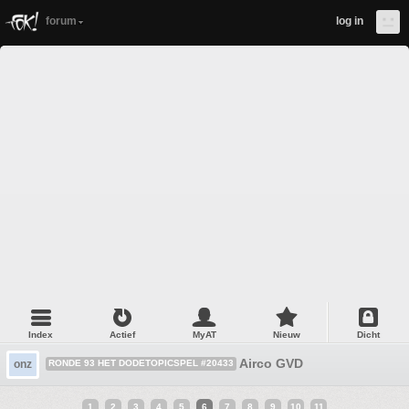
forum
log in
Index
Actief
MyAT
Nieuw
Dicht
Airco GVD
onz
RONDE 93 HET DODETOPICSPEL #20433
1
2
3
4
5
6
7
8
9
10
11