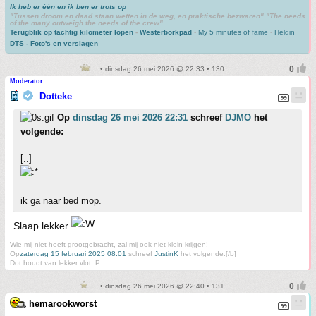
Ik heb er één en ik ben er trots op
"Tussen droom en daad staan wetten in de weg, en praktische bezwaren" "The needs
of the many outweigh the needs of the crew"
Terugblik op tachtig kilometer lopen
-
Westerborkpad
-
My 5 minutes of fame
-
Heldin
DTS - Foto's en verslagen
• dinsdag 26 mei 2026 @ 22:33 • 130
Moderator
Dotteke
Op
dinsdag 26 mei 2026 22:31
schreef
DJMO
het
volgende:
[..]
ik ga naar bed mop.
Slaap lekker
Wie mij niet heeft grootgebracht, zal mij ook niet klein krijgen!
Op
zaterdag 15 februari 2025 08:01
schreef
JustinK
het volgende:[/b]
Dot houdt van lekker vlot :P
• dinsdag 26 mei 2026 @ 22:40 • 131
hemarookworst