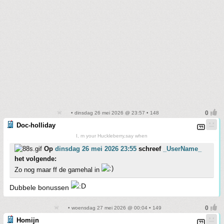
• dinsdag 26 mei 2026 @ 23:57 • 148
Doc-holliday
I, m your Huckleberry,say when
Op
dinsdag 26 mei 2026 23:55
schreef
_UserName_
het volgende:
Zo nog maar ff de gamehal in
Dubbele bonussen
• woensdag 27 mei 2026 @ 00:04 • 149
Homijn