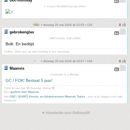
Doc-holliday
I, m your Huckleberry,say when
• dinsdag 26 mei 2026 @ 22:55 • 133
gebrokenglas
Half human, half coffee
Bolk. En bedtijd.
Coffee. Gets you up and moving in the mornings.
• dinsdag 26 mei 2026 @ 23:07 • 134
Maanvis
Centuries in a lifetime
GC / FOK! Bestaat 5 jaar!
Trots lid van het 👿 Duivelse Viertal 👿
Een
gedicht over Maanvis
Het
ONZ / [KAMT] Kennis- en Adviescentrum Maanvis Topics
, voor al je vragen over mijn
topiques!
▼ Advertentie door Refinery89