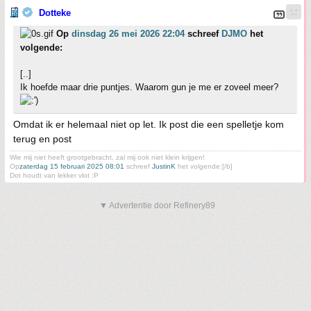
Dotteke
Op
dinsdag 26 mei 2026 22:04
schreef
DJMO
het
volgende:
[..]
Ik hoefde maar drie puntjes. Waarom gun je me er zoveel meer?
Omdat ik er helemaal niet op let. Ik post die een spelletje kom
terug en post
Wie mij niet heeft grootgebracht, zal mij ook niet klein krijgen!
Op
zaterdag 15 februari 2025 08:01
schreef
JustinK
het volgende:[/b]
Dot houdt van lekker vlot :P
▼ Advertentie door Refinery89