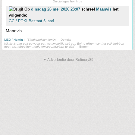
Oryctolagus hominus
Op
dinsdag 26 mei 2026 23:07
schreef
Maanvis
het
volgende:
GC / FOK! Bestaat 5 jaar!
Maanvis.
MED / Homijn
||
"Sjankebekkenkonijn"
– Dotteke
Nijntje is dan ook gewoon een commerciële sell out. Echte nijnen van het volk hebben
geen standbeelden nodig om legendarisch te zijn!"
– Grrrrrrrr
▼ Advertentie door Refinery89