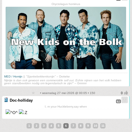
Oryctolagus hominus
MED / Homijn
||
"Sjankebekkenkonijn"
– Dotteke
Nijntje is dan ook gewoon een commerciële sell out. Echte nijnen van het volk hebben
geen standbeelden nodig om legendarisch te zijn!"
– Grrrrrrrr
• woensdag 27 mei 2026 @ 00:05 • 150
Doc-holliday
I, m your Huckleberry,say when
1
2
3
4
5
6
7
8
9
10
11