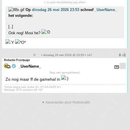
I, m your Huckleberry,say when
Op
dinsdag 26 mei 2026 23:53
schreef
_UserName_
het volgende:
[..]
Ook nog! Mooi he?
• dinsdag 26 mei 2026 @ 23:55 • 147
Redactie Frontpage
_UserName_
Nog niet geregistreerd.
Zo nog maar ff de gamehal in
Trotse papa van Jyske O+ 07-03-2025 O+
Winnaar DTS seizoen 93 *O*
▼ Advertentie door Refinery89