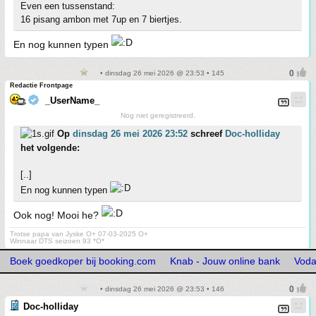
Even een tussenstand:
16 pisang ambon met 7up en 7 biertjes.
En nog kunnen typen
• dinsdag 26 mei 2026 @ 23:53 • 145
Redactie Frontpage
_UserName_
Nog niet geregistreerd.
Op
dinsdag 26 mei 2026 23:52
schreef
Doc-holliday
het volgende:
[..]
En nog kunnen typen
Ook nog! Mooi he?
Trotse papa van Jyske O+ 07-03-2025 O+
Winnaar DTS seizoen 93 *O*
Boek goedkoper bij booking.com
Knab - Jouw online bank
Voda
• dinsdag 26 mei 2026 @ 23:53 • 146
Doc-holliday