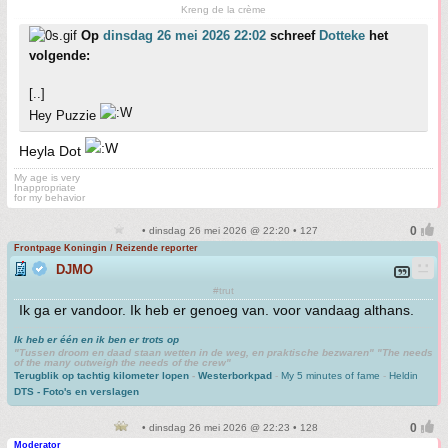
Kreng de la crème
Op
dinsdag 26 mei 2026 22:02
schreef
Dotteke
het
volgende:
[..]
Hey Puzzie
Heyla Dot
My age is very
Inappropriate
for my behavior
• dinsdag 26 mei 2026 @ 22:20 • 127
Frontpage Koningin / Reizende reporter
DJMO
#trut
Ik ga er vandoor. Ik heb er genoeg van. voor vandaag althans.
Ik heb er één en ik ben er trots op
"Tussen droom en daad staan wetten in de weg, en praktische bezwaren" "The needs
of the many outweigh the needs of the crew"
Terugblik op tachtig kilometer lopen
-
Westerborkpad
-
My 5 minutes of fame
-
Heldin
DTS - Foto's en verslagen
• dinsdag 26 mei 2026 @ 22:23 • 128
Moderator