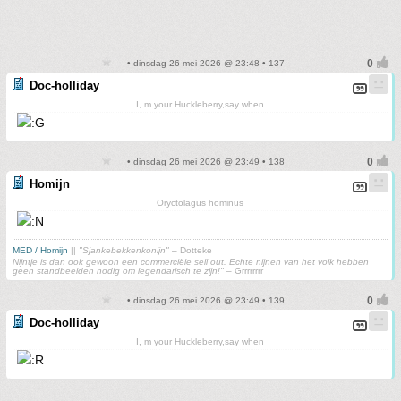
• dinsdag 26 mei 2026 @ 23:48 • 137
Doc-holliday
I, m your Huckleberry,say when
• dinsdag 26 mei 2026 @ 23:49 • 138
Homijn
Oryctolagus hominus
MED / Homijn
||
"Sjankebekkenkonijn"
– Dotteke
Nijntje is dan ook gewoon een commerciële sell out. Echte nijnen van het volk hebben
geen standbeelden nodig om legendarisch te zijn!"
– Grrrrrrrr
• dinsdag 26 mei 2026 @ 23:49 • 139
Doc-holliday
I, m your Huckleberry,say when