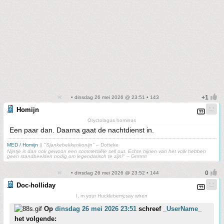
• dinsdag 26 mei 2026 @ 23:51 • 143
Homijn
Oryctolagus hominus
Een paar dan. Daarna gaat de nachtdienst in.
MED / Homijn
||
"Sjankebekkenkonijn"
– Dotteke
Nijntje is dan ook gewoon een commerciële sell out. Echte nijnen van het volk hebben
geen standbeelden nodig om legendarisch te zijn!"
– Grrrrrrrr
• dinsdag 26 mei 2026 @ 23:52 • 144
Doc-holliday
I, m your Huckleberry,say when
Op
dinsdag 26 mei 2026 23:51
schreef
_UserName_
het volgende: