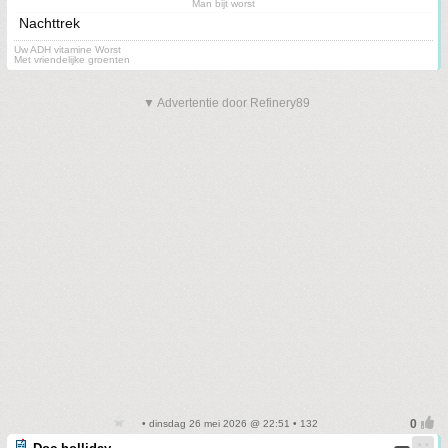
Man bijt worst
Nachttrek
Uw ADH vitamine Worst
Met vriendelijke groenten
▼ Advertentie door Refinery89
• dinsdag 26 mei 2026 @ 22:51 • 132