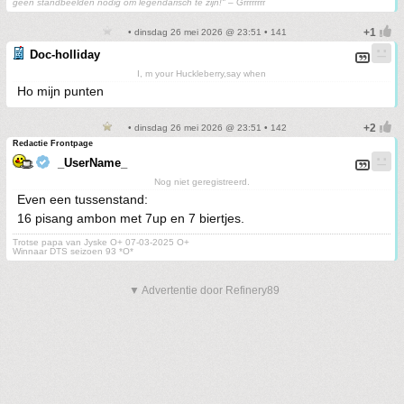
geen standbeelden nodig om legendarisch te zijn!"
– Grrrrrrrr
• dinsdag 26 mei 2026 @ 23:51 • 141
Doc-holliday
I, m your Huckleberry,say when
Ho mijn punten
• dinsdag 26 mei 2026 @ 23:51 • 142
Redactie Frontpage
_UserName_
Nog niet geregistreerd.
Even een tussenstand:
16 pisang ambon met 7up en 7 biertjes.
Trotse papa van Jyske O+ 07-03-2025 O+
Winnaar DTS seizoen 93 *O*
▼ Advertentie door Refinery89