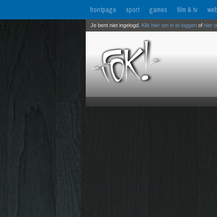
frontpage
sport
games
film & tv
web
Je bent niet ingelogd.
Klik hier om in te loggen
of
hier 