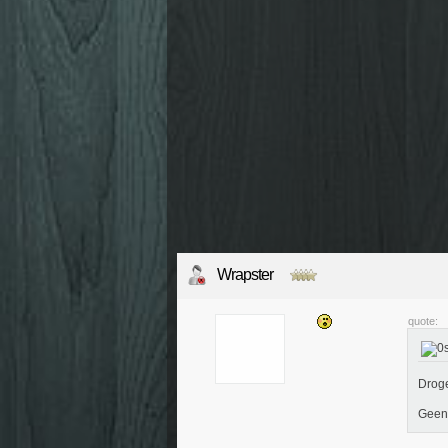
Wrapster
quote:
Drog
Geen