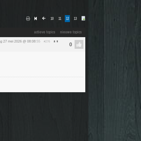
10
11
12
13
actieve topics
nieuwe topics
g 27 mei 2026 @ 08:08
:55
#276