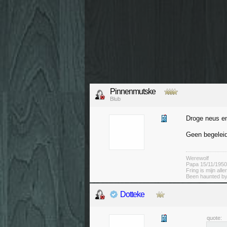
Pinnenmutske
Blub
Droge neus e
Geen begelei
Werewolf
Papa 15/11/1950
Fring is mijn alle
Been haunted by
Dotteke
quote: