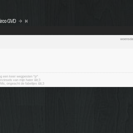
Airco GVD
woensda
nog een keer wegpesten ^p^
erzinsels van mijn hater &lt;3
DMs, ongeacht de fabeltjes &lt;3