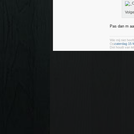
Volge
Pas dan m aar 
Wie mij niet heeft
Op
zaterdag 15 f
Dot houdt van le