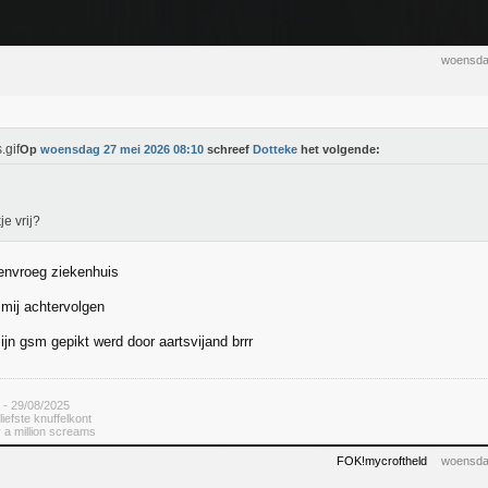
woensda
Op
woensdag 27 mei 2026 08:10
schreef
Dotteke
het volgende:
e vrij?
envroeg ziekenhuis
t mij achtervolgen
jn gsm gepikt werd door aartsvijand brrr
 - 29/08/2025
rliefste knuffelkont
 a million screams
FOK!mycroftheld
woensda