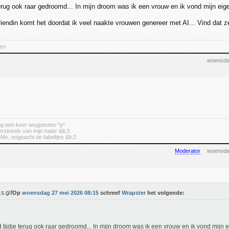
 terug ook raar gedroomd... In mijn droom was ik een vrouw en ik vond mijn ei
riendin komt het doordat ik veel naakte vrouwen genereer met AI... Vind dat z
ten
woensda
nog een keer wegpesten ^p^
erzinsels van mijn hater &lt;3
DMs, ongeacht de fabeltjes &lt;3
Moderator
woensda
Op
woensdag 27 mei 2026 08:15
schreef
Wrapster
het volgende:
d tijdje terug ook raar gedroomd... In mijn droom was ik een vrouw en ik vond mijn