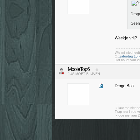
Drog
Geen
Weekje vrij?
Wie mij niet heeft
Op
zaterdag 15 f
Dot houdt van le
MooieTop6
JUS MOET BLIJVEN
Droge Bolk
Ik laat me niet 
Trap niet in de v
Ik doe niet aan 