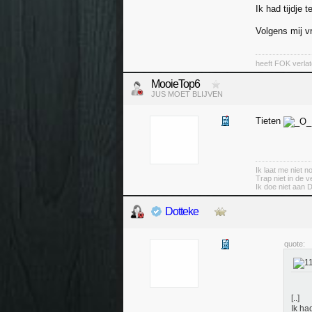
Ik had tijdje
Volgens mij v
heeft FOK verla
MooieTop6
JUS MOET BLIJVEN
Tieten
Ik laat me niet 
Trap niet in de v
Ik doe niet aan 
Dotteke
quote:
[..]
Ik ha