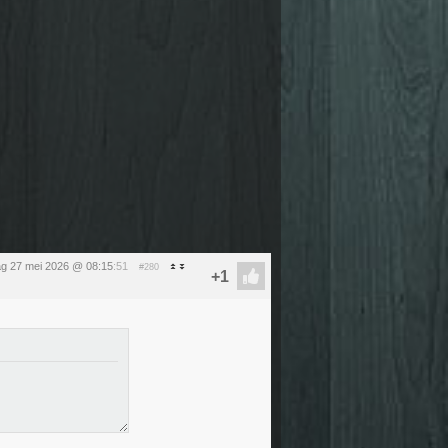
g 27 mei 2026 @ 08:15
:51
#280