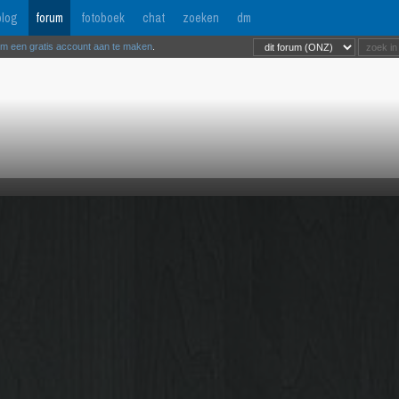
log
forum
fotoboek
chat
zoeken
dm
om een gratis account aan te maken
.