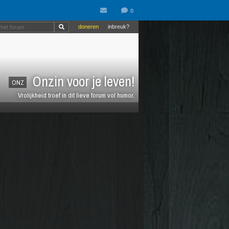
doneren
inbreuk?
Onzin voor je leven!
ONZ
Vrolijkheid troef in dit lieve forum vol humor.