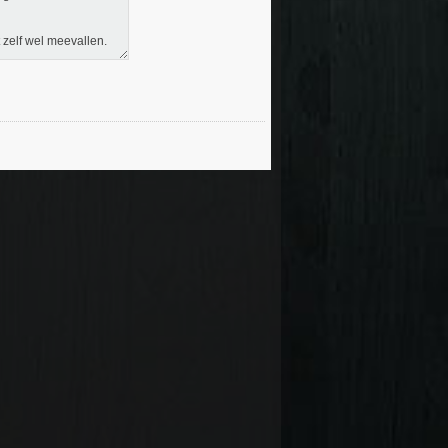
 zelf wel meevallen.