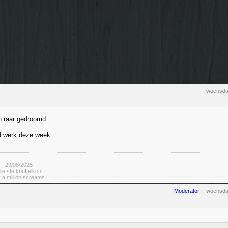
woensda
n raar gedroomd
d werk deze week
 - 29/08/2025
rliefste knuffelkont
 a million screams
Moderator
woensda