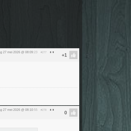
g 27 mei 2026 @ 08:09
:23
#277
g 27 mei 2026 @ 08:10
:55
#278