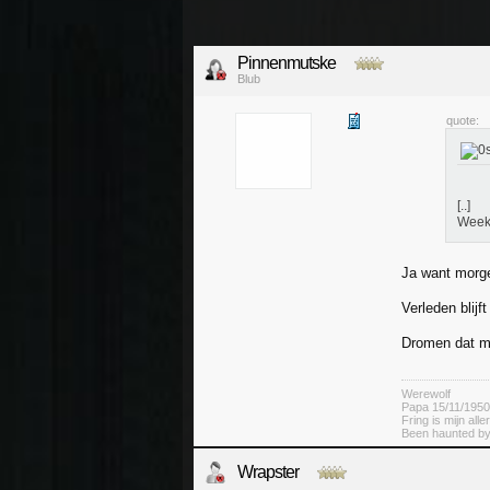
Pinnenmutske
Blub
quote:
[..]
Weekj
Ja want morg
Verleden blijf
Dromen dat mi
Werewolf
Papa 15/11/1950
Fring is mijn alle
Been haunted by
Wrapster