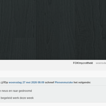
FOK!mycroftheld
woensda
Op
woensdag 27 mei 2026 08:09
schreef
Pinnenmutske
het volgende:
e neus en raar gedroomd
 begeleid werk deze week