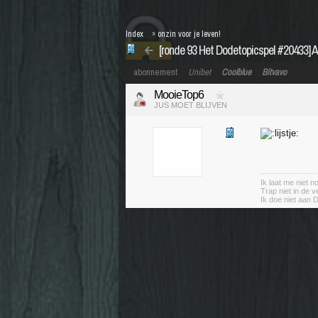
Index
»
onzin voor je leven!
[ronde 93 Het Dodetopicspel #20433] 
abonnement
Unibet
Coolblue
Bitvavo
MooieTop6
JUS MOET BLIJVEN
Ik laat me niet 
Trap niet in de v
Ik doe niet aan 