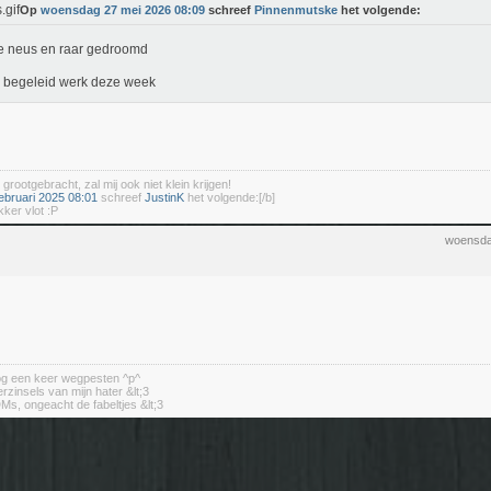
Op
woensdag 27 mei 2026 08:09
schreef
Pinnenmutske
het volgende:
e neus en raar gedroomd
 begeleid werk deze week
 grootgebracht, zal mij ook niet klein krijgen!
ebruari 2025 08:01
schreef
JustinK
het volgende:[/b]
kker vlot :P
woensda
nog een keer wegpesten ^p^
erzinsels van mijn hater &lt;3
DMs, ongeacht de fabeltjes &lt;3