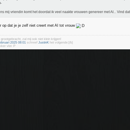
ns mij vriendin komt het doordat ik veel naakte vrouwen genereer met AI... Vind dat
op dat je je zelf niet creert met AI tot vrouw
 grootgebracht, zal mij ook niet klein krijgen!
ebruari 2025 08:01
schreef
JustinK
het volgende:[/b]
kker vlot :P