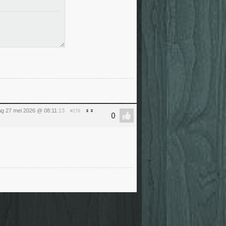
g 27 mei 2026 @ 08:11
:13
#279