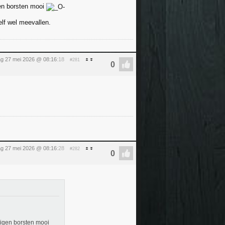
gen borsten mooi
elf wel meevallen.
g 27 mei 2026 @ 08:16
:18
#281
g 27 mei 2026 @ 08:16
:28
#282
 eigen borsten mooi