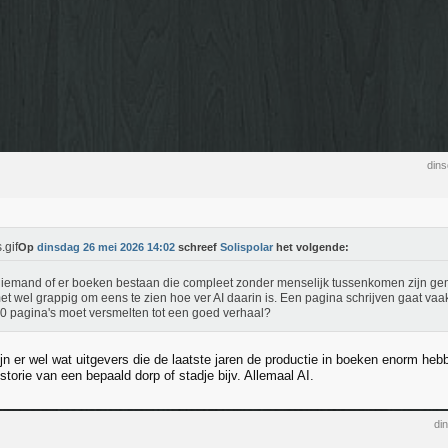
din
Op
dinsdag 26 mei 2026 14:02
schreef
Solispolar
het volgende:
iemand of er boeken bestaan die compleet zonder menselijk tussenkomen zijn ge
 met wel grappig om eens te zien hoe ver AI daarin is. Een pagina schrijven gaat vaa
00 pagina's moet versmelten tot een goed verhaal?
ijn er wel wat uitgevers die de laatste jaren de productie in boeken enorm h
istorie van een bepaald dorp of stadje bijv. Allemaal AI.
di