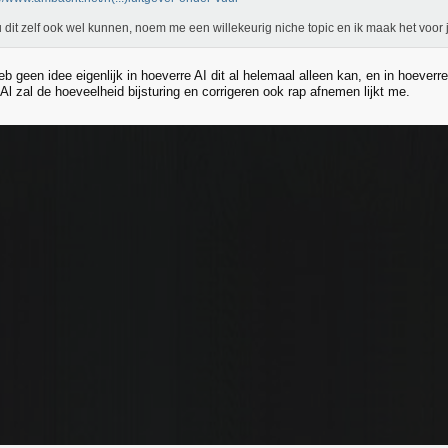
u dit zelf ook wel kunnen, noem me een willekeurig niche topic en ik maak het voor
eb geen idee eigenlijk in hoeverre AI dit al helemaal alleen kan, en in hoeverr
l zal de hoeveelheid bijsturing en corrigeren ook rap afnemen lijkt me.