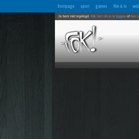
frontpage
sport
games
film & tv
web
Je bent niet ingelogd.
Klik hier om in te loggen
of
hier 