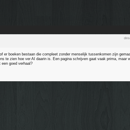
din
f er boeken bestaan die compleet zonder menselijk tussenkomen zijn gemaakt
ns te zien hoe ver AI daarin is. Een pagina schrijven gaat vaak prima, maar w
t een goed verhaal?