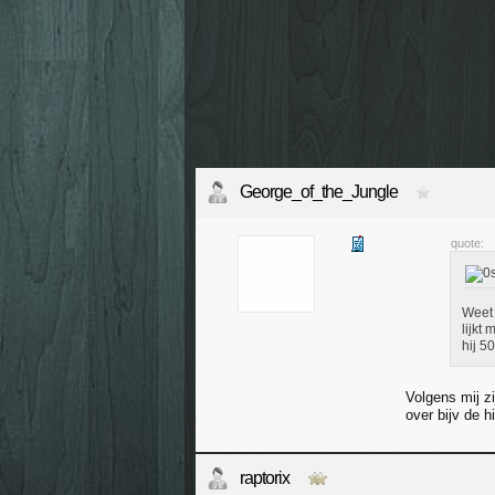
George_of_the_Jungle
quote:
Weet 
lijkt
hij 5
Volgens mij z
over bijv de h
raptorix