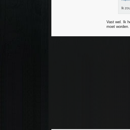
Ik zo
Vast wel. Ik h
moet worden. A