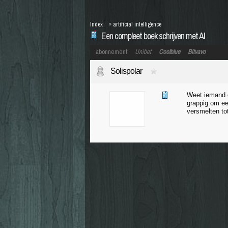
Index
»
artificial intelligence
Een compleet boek schrijven met AI
abonnement
Unibet
Coolblue
Bitvavo
Solispolar
Weet iemand o
grappig om ee
versmelten to