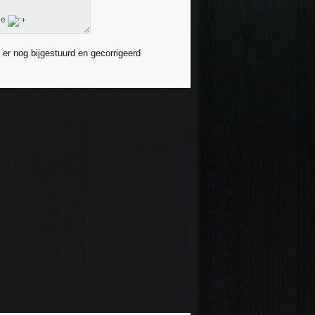
 je
e er nog bijgestuurd en gecorrigeerd