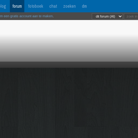
log
forum
fotoboek
chat
zoeken
dm
om een gratis account aan te maken
.