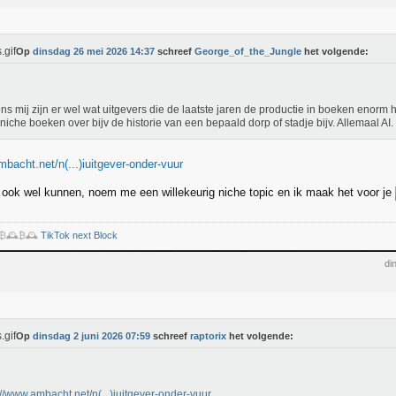
Op
dinsdag 26 mei 2026 14:37
schreef
George_of_the_Jungle
het volgende:
ns mij zijn er wel wat uitgevers die de laatste jaren de productie in boeken enor
niche boeken over bijv de historie van een bepaald dorp of stadje bijv. Allemaal AI.
bacht.net/n(...)iuitgever-onder-vuur
lf ook wel kunnen, noem me een willekeurig niche topic en ik maak het voor je
️₿🕰️₿🕰️
TikTok next Block
di
Op
dinsdag 2 juni 2026 07:59
schreef
raptorix
het volgende:
://www.ambacht.net/n(...)iuitgever-onder-vuur