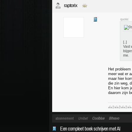
raptorix
quote:
[..]
Vast 
bijge
me.
Het probleem m
meer wat er a
maar hier komt
die zin weg, 
En hier kom j
daarom zijn b
🕰️₿🕰️₿🕰️₿🕰
abonnement
Unibet
Coolblue
Bitvavo
Een compleet boek schrijven met AI