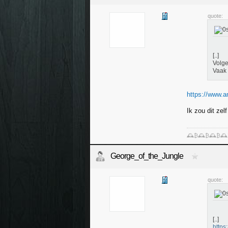
quote:
[..]
Volge
Vaak 
https://www.am
Ik zou dit ze
🕰️₿🕰️₿🕰️₿🕰
George_of_the_Jungle
quote:
[..]
https