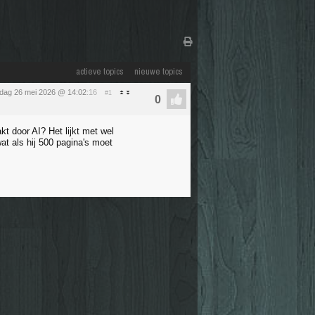
actieve topics
nieuwe topics
sdag 26 mei 2026 @ 14:02
:16
#1
 door AI? Het lijkt met wel
at als hij 500 pagina's moet