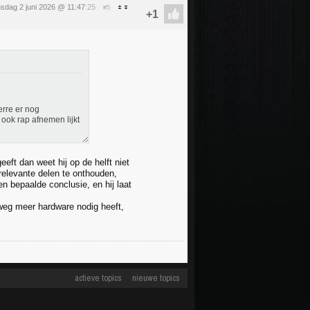
nsdag 2 juni 2026 @ 11:47
:25
#5
erre er nog
 ook rap afnemen lijkt
eft dan weet hij op de helft niet
relevante delen te onthouden,
en bepaalde conclusie, en hij laat
lweg meer hardware nodig heeft,
actieve topics
nieuwe topics