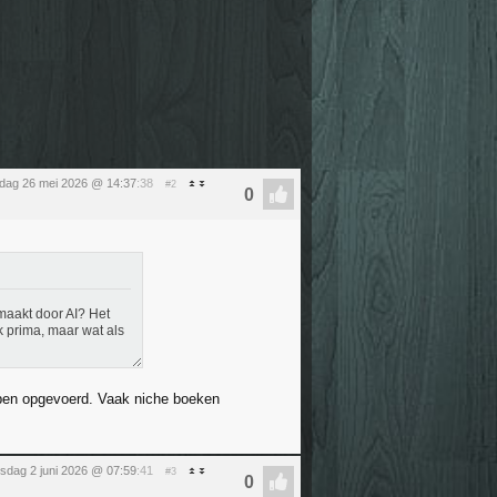
sdag 26 mei 2026 @ 14:37
:38
#2
maakt door AI? Het
k prima, maar wat als
ebben opgevoerd. Vaak niche boeken
nsdag 2 juni 2026 @ 07:59
:41
#3