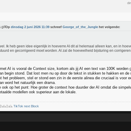
di
Op
dinsdag 2 juni 2026 11:39
schreef
George_of_the_Jungle
het volgende:
wel. Ik heb geen idee eigenlijk in hoeverre AI dit al helemaal alleen kan, en in hoev
stuurd en gecorrigeerd moet worden. Al zal de hoeveelheid bijsturing en corrigeren
et AI is vooral de Context size, kortom als jij AI een text van 100K worden ge
an begin stond. Dat lost men nu op door de tekst in stukken te hakken en de 
 het probleem, stel er stond een zin in de eerste alinea die cruciaal is voor e
dan word het natuurlijk een drama.
e ook op het punt: Hoe groter de context hoe duurder der AI omdat die simpe
etaalde modellen ook superieur aan de lokale.
️₿🕰️₿🕰️
TikTok next Block