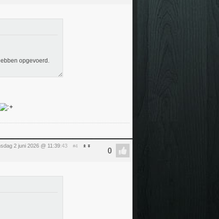
m hebben opgevoerd.
nsdag 2 juni 2026 @ 11:39
:43
#4