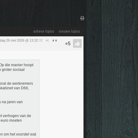
actieve topics
nieuwe topics
sdag 26 mei 2026 @ 13:32
:33
#1
. Op die manier hoopt
 groter sociaal
oral de werknemers
skabinet van D66,
s na jaren van
et verhogen van de
rd euro moeten
n om het voorstel wat