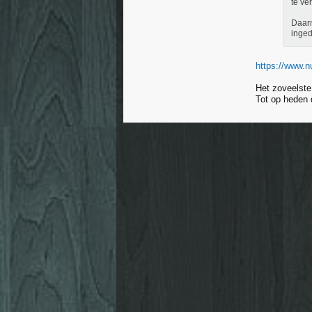
te ve
Daarm
inged
https://www.nu
Het zoveelste 
Tot op heden d