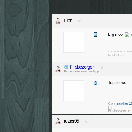
Elan
Erg mooi
blablablabla
Flitsbezorger
Binnen een kwartier bij je!
Topnieuws
Op
maandag 16
[..]
Flitsbezorger en
rutger05