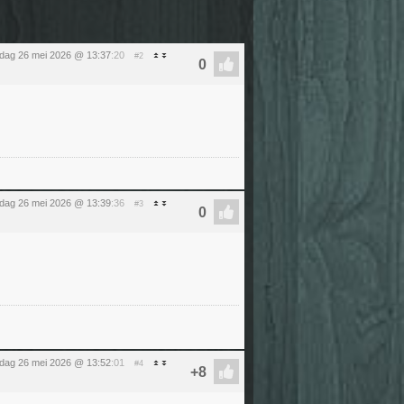
sdag 26 mei 2026 @ 13:37
:20
#2
sdag 26 mei 2026 @ 13:39
:36
#3
sdag 26 mei 2026 @ 13:52
:01
#4