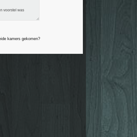
n voorstel was
de beide kamers gekomen?