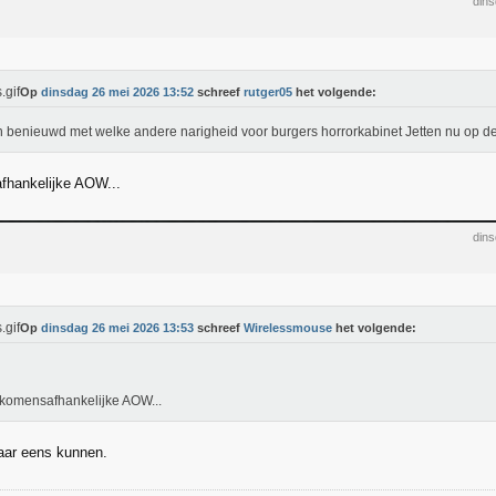
din
Op
dinsdag 26 mei 2026 13:52
schreef
rutger05
het volgende:
n benieuwd met welke andere narigheid voor burgers horrorkabinet Jetten nu op d
fhankelijke AOW...
din
Op
dinsdag 26 mei 2026 13:53
schreef
Wirelessmouse
het volgende:
komensafhankelijke AOW...
aar eens kunnen.