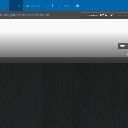
log
forum
fotoboek
chat
zoeken
dm
om een gratis account aan te maken
.
NWS
D