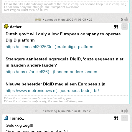
I think that it’s extraordinarily important that we in computer science keep fun in computing
For all who deny the struggle, the triumphant overcome
Met zwijgen kruist men de duivel
• zaterdag 6 juni 2026 @ 08:05 • 27
Aether
Dutch gov't will only allow European company to operate
DigiD platform
https://nltimes.nl/2026/0(...)erate-digid-platform
Strengere aanbestedingsregels DigiD, 'onze gegevens niet
in handen andere landen'
https://nos.nl/artikel/26(...)handen-andere-landen
Nieuwe beheerder DigiD mag alleen Europees zijn
https://www.metronieuws.n(...)europees-bedrijf-br/
When the student is ready, the teacher will appear.
When the student is truly ready, the teacher will disappear.
• zaterdag 6 juni 2026 @ 09:15 • 28
Toine51
Gelukkig zeg!!!
Onze gegevens zijn beter af in NL...