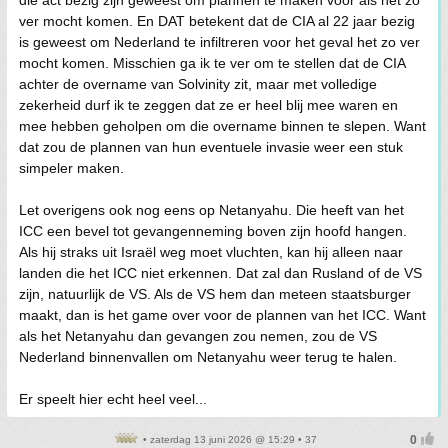
die act bezig zijn geweest om plannen te maken voor als het zo
ver mocht komen. En DAT betekent dat de CIA al 22 jaar bezig
is geweest om Nederland te infiltreren voor het geval het zo ver
mocht komen. Misschien ga ik te ver om te stellen dat de CIA
achter de overname van Solvinity zit, maar met volledige
zekerheid durf ik te zeggen dat ze er heel blij mee waren en
mee hebben geholpen om die overname binnen te slepen. Want
dat zou de plannen van hun eventuele invasie weer een stuk
simpeler maken.
Let overigens ook nog eens op Netanyahu. Die heeft van het
ICC een bevel tot gevangenneming boven zijn hoofd hangen.
Als hij straks uit Israël weg moet vluchten, kan hij alleen naar
landen die het ICC niet erkennen. Dat zal dan Rusland of de VS
zijn, natuurlijk de VS. Als de VS hem dan meteen staatsburger
maakt, dan is het game over voor de plannen van het ICC. Want
als het Netanyahu dan gevangen zou nemen, zou de VS
Nederland binnenvallen om Netanyahu weer terug te halen.
Er speelt hier echt heel veel...
• zaterdag 13 juni 2026 @ 15:29 • 37