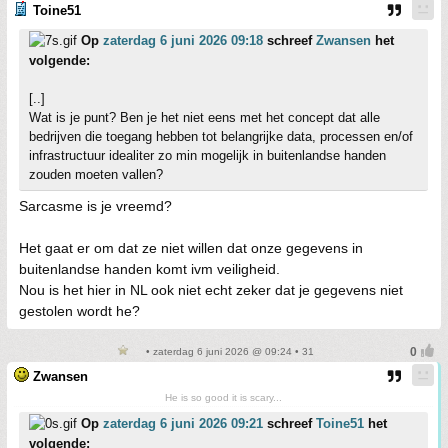
Toine51
Op
zaterdag 6 juni 2026 09:18
schreef
Zwansen
het
volgende:
[..]
Wat is je punt? Ben je het niet eens met het concept dat alle
bedrijven die toegang hebben tot belangrijke data, processen en/of
infrastructuur idealiter zo min mogelijk in buitenlandse handen
zouden moeten vallen?
Sarcasme is je vreemd?
Het gaat er om dat ze niet willen dat onze gegevens in
buitenlandse handen komt ivm veiligheid.
Nou is het hier in NL ook niet echt zeker dat je gegevens niet
gestolen wordt he?
• zaterdag 6 juni 2026 @ 09:24 • 31
Zwansen
He is so good it is scary...
Op
zaterdag 6 juni 2026 09:21
schreef
Toine51
het
volgende: