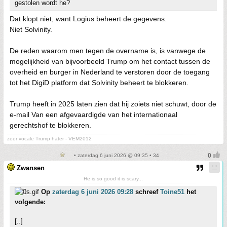
gestolen wordt he?
Dat klopt niet, want Logius beheert de gegevens.
Niet Solvinity.
De reden waarom men tegen de overname is, is vanwege de
mogelijkheid van bijvoorbeeld Trump om het contact tussen de
overheid en burger in Nederland te verstoren door de toegang
tot het DigiD platform dat Solvinity beheert te blokkeren.
Trump heeft in 2025 laten zien dat hij zoiets niet schuwt, door de
e-mail Van een afgevaardigde van het internationaal
gerechtshof te blokkeren.
zeer vocale Trump hater - VEM2012
• zaterdag 6 juni 2026 @ 09:35 • 34
Zwansen
He is so good it is scary...
Op
zaterdag 6 juni 2026 09:28
schreef
Toine51
het
volgende:
[..]