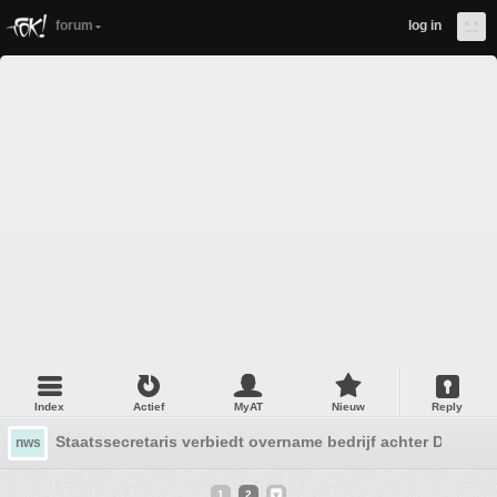
forum
log in
Index
Actief
MyAT
Nieuw
Reply
Staatssecretaris verbiedt overname bedrijf achter DigiD
nws
1
2