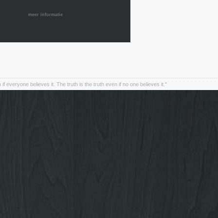
meer informatie
en if everyone believes it. The truth is the truth even if no one believes it."