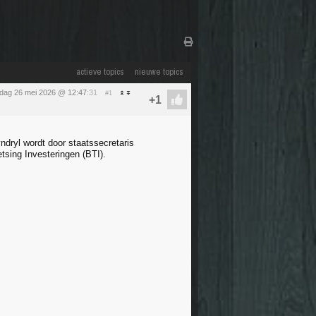
actieve topics
nieuwe topics
sdag 26 mei 2026 @ 12:47
:31
#1
dryl wordt door staatssecretaris
sing Investeringen (BTI).