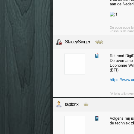
aan de Nederl
De oude oude lay
vosss is de naa
StaceySinger
Rel rond Digi
De overname v
Economie Will
(BTI).
https://www.ad
"A lie is a lie ev
raptorix
Volgens mij is
de techniek zi