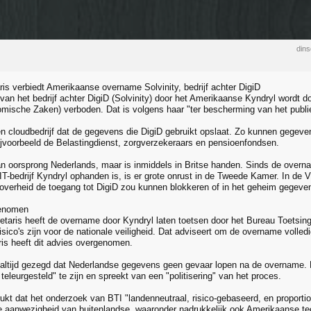
din
ris verbiedt Amerikaanse overname Solvinity, bedrijf achter DigiD
an het bedrijf achter DigiD (Solvinity) door het Amerikaanse Kyndryl wordt do
mische Zaken) verboden. Dat is volgens haar "ter bescherming van het publi
een cloudbedrijf dat de gegevens die DigiD gebruikt opslaat. Zo kunnen gegev
jvoorbeeld de Belastingdienst, zorgverzekeraars en pensioenfondsen.
van oorsprong Nederlands, maar is inmiddels in Britse handen. Sinds de overn
T-bedrijf Kyndryl ophanden is, is er grote onrust in de Tweede Kamer. In de
verheid de toegang tot DigiD zou kunnen blokkeren of in het geheim gegeve
genomen
etaris heeft de overname door Kyndryl laten toetsen door het Bureau Toetsing 
isico's zijn voor de nationale veiligheid. Dat adviseert om de overname volled
ris heeft dit advies overgenomen.
 altijd gezegd dat Nederlandse gegevens geen gevaar lopen na de overname. Het
 teleurgesteld" te zijn en spreekt van een "politisering" van het proces.
ukt dat het onderzoek van BTI "landenneutraal, risico-gebaseerd, en proporti
 aanwezigheid van buitenlandse, waaronder nadrukkelijk ook Amerikaanse tec