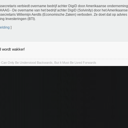
ssecretaris verbiedt overname bedrijf achter DigiD door Amerikaanse onderneming
AAG - De overname van het bedrijf achter DigiD (Solvinity) door het Amerikaanse
ssecretaris Willemijn Aerdts (Economische Zaken) verboden. Ze doet dat op advies
ing Investeringen (BTI).
elding
]
 wordt wakker!
fe Can Only Be Understood Backwards, But It Must Be Lived Forwards