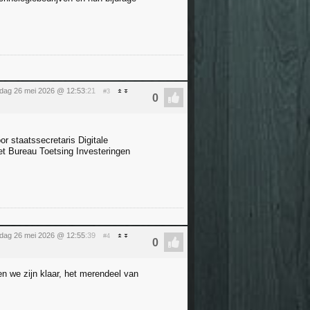
sdag 26 mei 2026 @ 12:53
:21
#3
r staatssecretaris Digitale
et Bureau Toetsing Investeringen
sdag 26 mei 2026 @ 12:55
:39
#4
 en we zijn klaar, het merendeel van