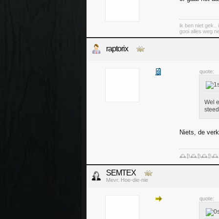
ik ben niet gek..
gooi alles weg n
raptorix
quote:
Wel e
steed
Niets, de verk
🕰️₿🕰️₿🕰️₿🕰
SEMTEX
Mevr. Hoe-die-nie
quote: