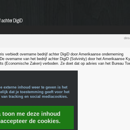
 achter DigiD
din
ris verbiedt overname bedrijf achter DigiD door Amerikaanse onderneming
 overname van het bedrijf achter DigiD (Solvinity) door het Amerikaanse Kyn
dts (Economische Zaken) verboden. Ze doet dat op advies van het Bureau Toet
e externe inhoud weer te geven is het
lijk dat je toestemming geeft voor het
 van tracking en social mediacookies.
a toon me deze inhoud
 accepteer de cookies.