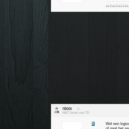
🕰️₿🕰️₿🕰️₿🕰
nixxx
NIET broer van TD
Wel een logis
of gaat het a