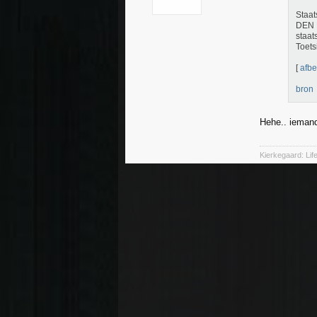
Staat
DEN H
staat
Toets
[
afbe
bron
Hehe.. iemand
Kierkegaard: Li