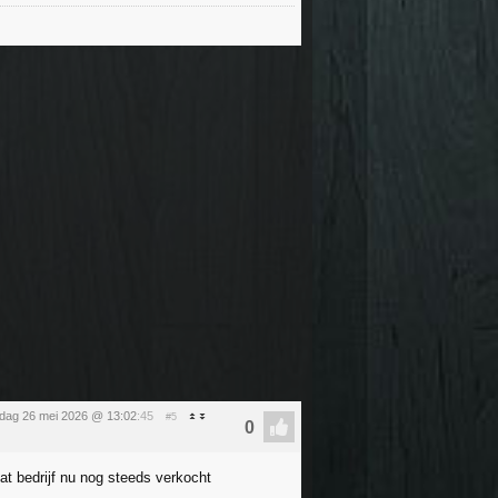
sdag 26 mei 2026 @ 13:02
:45
#5
at bedrijf nu nog steeds verkocht