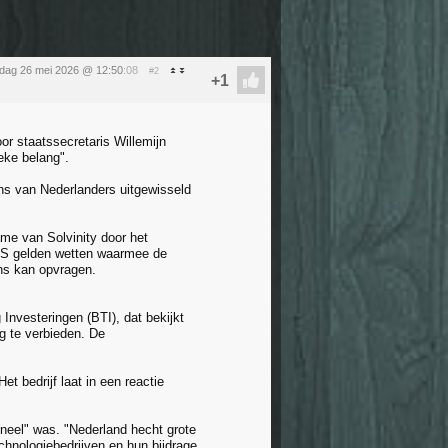
sdag 26 mei 2026 @ 12:50
:08
#2
or staatssecretaris Willemijn
eke belang".
ens van Nederlanders uitgewisseld
ame van Solvinity door het
 VS gelden wetten waarmee de
ns kan opvragen.
Investeringen (BTI), dat bekijkt
ig te verbieden. De
 bedrijf laat in een reactie
oneel" was. "Nederland hecht grote
hnologiebedrijven en hun bijdrage