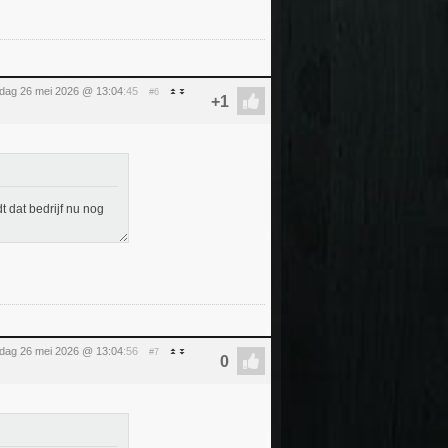
sdag 26 mei 2026 @ 13:04
:45
#6
t dat bedrijf nu nog
sdag 26 mei 2026 @ 13:04
:56
#7