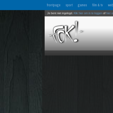
frontpage
sport
games
film & tv
web
Je bent niet ingelogd.
Klik hier om in te loggen
of
hier 