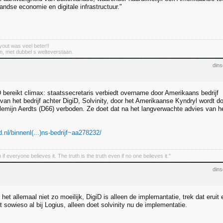
andse economie en digitale infrastructuur."
out was veel beter!!
m, met dubbel s welteverstaan.
din
D bereikt climax: staatssecretaris verbiedt overname door Amerikaans bedrijf
an het bedrijf achter DigiD, Solvinity, door het Amerikaanse Kyndryl wordt doo
emijn Aerdts (D66) verboden. Ze doet dat na het langverwachte advies van h
.nl/binnenl(...)ns-bedrijf~aa278232/
en if everyone believes it. The truth is the truth even if no one believes it."
din
 het allemaal niet zo moeilijk, DigiD is alleen de implemantatie, trek dat eruit
t sowieso al bij Logius, alleen doet solvinity nu de implementatie.