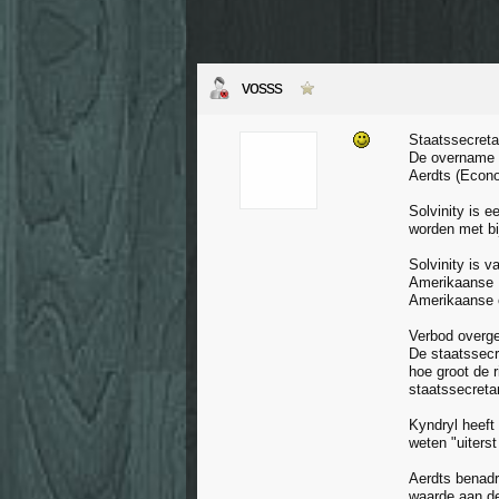
vosss
Staatssecreta
De overname v
Aerdts (Econo
Solvinity is 
worden met bi
Solvinity is 
Amerikaanse I
Amerikaanse o
Verbod over
De staatssecr
hoe groot de r
staatssecreta
Kyndryl heeft
weten "uiterst
Aerdts benadr
waarde aan de