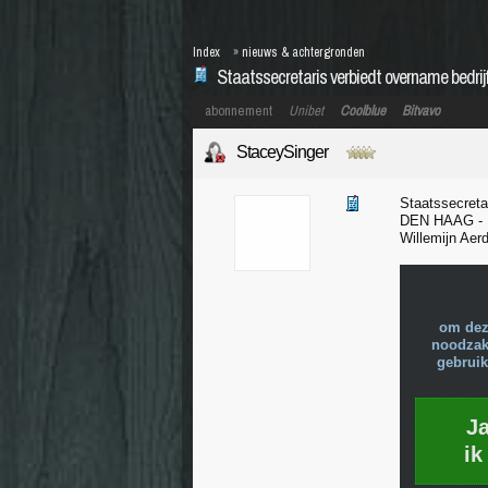
Index
»
nieuws & achtergronden
Staatssecretaris verbiedt overname bedrijf
abonnement
Unibet
Coolblue
Bitvavo
StaceySinger
Staatssecreta
DEN HAAG - De
Willemijn Aer
om dez
noodzake
gebruik
J
ik