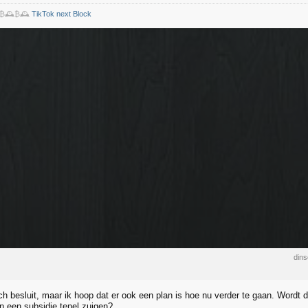
️₿🕰️₿🕰️
TikTok next Block
din
ch besluit, maar ik hoop dat er ook een plan is hoe nu verder te gaan. Wordt d
an een subsidie tepel zuigen?