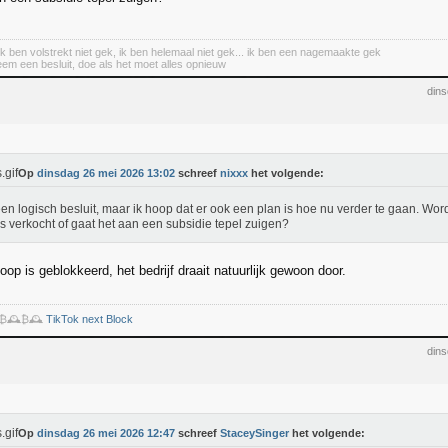
 ik ben volstrekt niet gek, ik ben helemaal niet gek... ik ben een nagemaakte gek
eem een besluit, doe als het moet alles opnieuw
din
Op
dinsdag 26 mei 2026 13:02
schreef
nixxx
het volgende:
en logisch besluit, maar ik hoop dat er ook een plan is hoe nu verder te gaan. Word
s verkocht of gaat het aan een subsidie tepel zuigen?
oop is geblokkeerd, het bedrijf draait natuurlijk gewoon door.
️₿🕰️₿🕰️
TikTok next Block
din
Op
dinsdag 26 mei 2026 12:47
schreef
StaceySinger
het volgende: