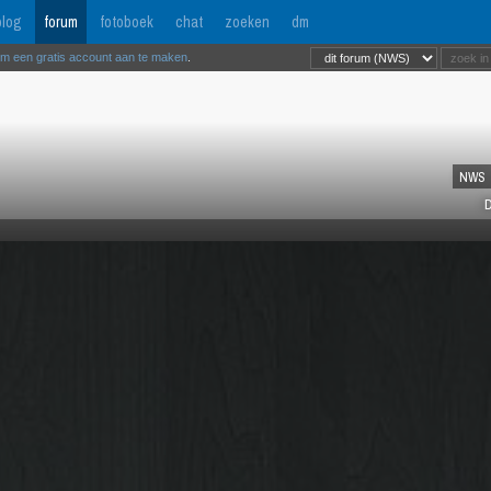
log
forum
fotoboek
chat
zoeken
dm
om een gratis account aan te maken
.
NWS
D