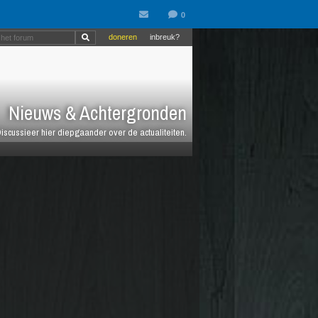
doneren
inbreuk?
Nieuws & Achtergronden
iscussieer hier diepgaander over de actualiteiten.