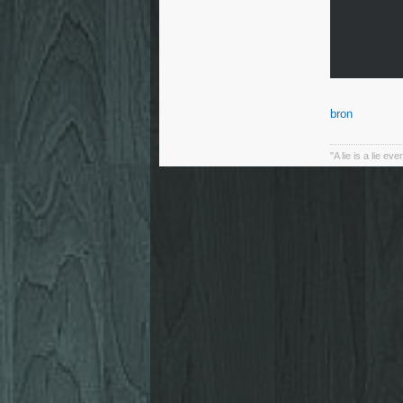
bron
"A lie is a lie ev