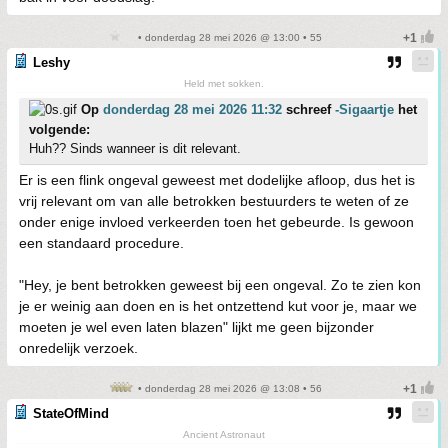
• donderdag 28 mei 2026 @ 13:00 • 55
Leshy
Held met sokken.
Op
donderdag 28 mei 2026 11:32
schreef
-Sigaartje
het
volgende:
Huh?? Sinds wanneer is dit relevant.
Er is een flink ongeval geweest met dodelijke afloop, dus het is
vrij relevant om van alle betrokken bestuurders te weten of ze
onder enige invloed verkeerden toen het gebeurde. Is gewoon
een standaard procedure.
"Hey, je bent betrokken geweest bij een ongeval. Zo te zien kon
je er weinig aan doen en is het ontzettend kut voor je, maar we
moeten je wel even laten blazen" lijkt me geen bijzonder
onredelijk verzoek.
• donderdag 28 mei 2026 @ 13:08 • 56
StateOfMind
Ancient Astronaut