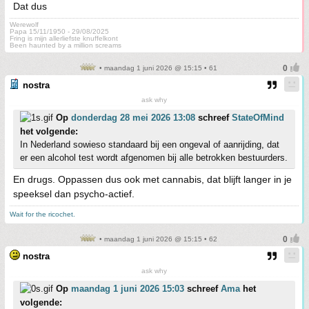
Dat dus
Werewolf
Papa 15/11/1950 - 29/08/2025
Fring is mijn allerliefste knuffelkont
Been haunted by a million screams
• maandag 1 juni 2026 @ 15:15 • 61
nostra
ask why
Op
donderdag 28 mei 2026 13:08
schreef
StateOfMind
het volgende:
In Nederland sowieso standaard bij een ongeval of aanrijding, dat
er een alcohol test wordt afgenomen bij alle betrokken bestuurders.
En drugs. Oppassen dus ook met cannabis, dat blijft langer in je
speeksel dan psycho-actief.
Wait for the ricochet.
• maandag 1 juni 2026 @ 15:15 • 62
nostra
ask why
Op
maandag 1 juni 2026 15:03
schreef
Ama
het
volgende: