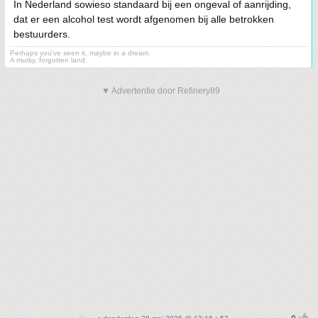
In Nederland sowieso standaard bij een ongeval of aanrijding,
dat er een alcohol test wordt afgenomen bij alle betrokken
bestuurders.
Perhaps you've seen it, maybe in a dream.
A murky, forgotten land.
▼ Advertentie door Refinery89