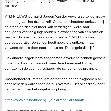
rijgedrag te vertonen”, getuigt de vrouw anoniem bij VTM
NIEUWS.
VTM NIEUWS-journalist Jeroen Van der Auwera sprak de vrouw
op de dag van het drama zelf. Omdat de chauffeur omkwam bij
de crash en zich niet meer kan verdedigen, werd haar
getuigenis voorlopig ingehouden in afwachting van een officiële
reactie. Die kwam er nu via de provincie. “Dit lijkt ons geen
doofpotoperatie. De school heeft nooit iets ontkend, maar
verwees telkens door naar het parket. Dat is gebruikelijk”
Ook andere begeleiders zeggen zich onveilig te hebben gevoeld
in de bus. Daarvan zou ook meerdere keren melding zijn
gemaakt bij de busmaatschappij, de school en de provincie.
Spoorbeheerder Infrabel gaf eerder aan dat de slagbomen al
naar beneden waren toen de bus overstak. Het onderzoek naar
de toedracht van het ongeluk loopt nog.
https://www.hln.be/binnen(...)e-alarmbel~a65fad4f/
Bericht 80% gewijzigd door Sunshine1982 op 01-06-2026 21:10:05