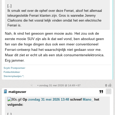
[..]
Ik smuik wel over de ophef over deze Ferrari, alsof het allemaal
teleurgestelde Ferrari klanten zijn. Gros is wannebe Jeremy
Clarksons die het vooral lelijk vinden omdat het een electrische
Ferrari is.
Nah, ik vind het gewoon geen mooie auto. Het zou ook de
eerste mooie SUV zijn als ik dat wel vond, ben absoluut geen
fan van die hoge dingen dus ook een meer conventioneel
Ferrari-ontwerp had het waarschijnlijk niet gedaan voor me.
Maar dit ziet er echt uit als een stuk consumentenelektronica.
Erg jammer.
Scjvb Postpoetser
Fokkerblokker
Sterrenplaatjes *;
• zondag 31 mei 2026 @ 14:49 • 67
matigeuser
Op
zondag 31 mei 2026 13:48
schreef
Mano_
het
volgende:
[..]