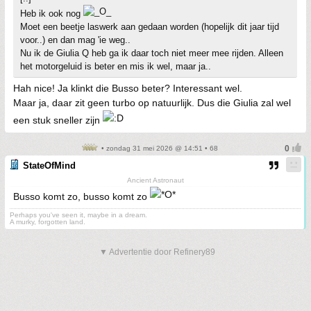
Heb ik ook nog
Moet een beetje laswerk aan gedaan worden (hopelijk dit jaar tijd
voor..) en dan mag 'ie weg..
Nu ik de Giulia Q heb ga ik daar toch niet meer mee rijden. Alleen
het motorgeluid is beter en mis ik wel, maar ja..
Hah nice! Ja klinkt die Busso beter? Interessant wel.
Maar ja, daar zit geen turbo op natuurlijk. Dus die Giulia zal wel
een stuk sneller zijn
• zondag 31 mei 2026 @ 14:51 • 68
StateOfMind
Ancient Astronaut
Busso komt zo, busso komt zo
Perhaps you've seen it, maybe in a dream.
A murky, forgotten land.
▼ Advertentie door Refinery89