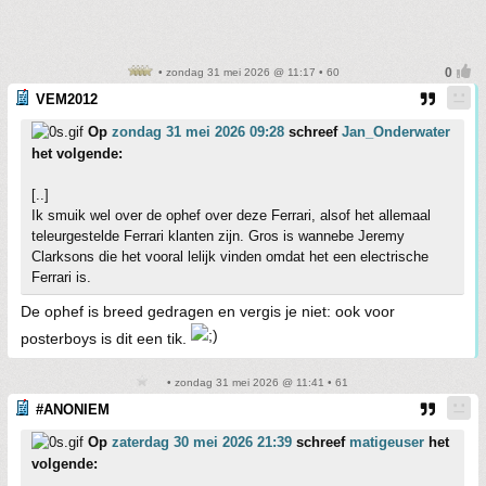
• zondag 31 mei 2026 @ 11:17 • 60
VEM2012
Op
zondag 31 mei 2026 09:28
schreef
Jan_Onderwater
het volgende:
[..]
Ik smuik wel over de ophef over deze Ferrari, alsof het allemaal
teleurgestelde Ferrari klanten zijn. Gros is wannebe Jeremy
Clarksons die het vooral lelijk vinden omdat het een electrische
Ferrari is.
De ophef is breed gedragen en vergis je niet: ook voor
posterboys is dit een tik.
• zondag 31 mei 2026 @ 11:41 • 61
#ANONIEM
Op
zaterdag 30 mei 2026 21:39
schreef
matigeuser
het
volgende: