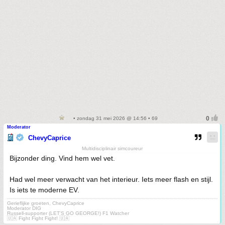
• zondag 31 mei 2026 @ 14:56 • 69
Moderator
ChevyCaprice
Multidisciplinair simcoureur
Bijzonder ding. Vind hem wel vet.
Had wel meer verwacht van het interieur. Iets meer flash en stijl.
Is iets te moderne EV.
Gerieflijke groeten, ChevyCaprice
Moderator DIG
Russell-supporter (LET'S GO GEORGE!) F1 Watcher
🇺🇦 Fight Fight Fight! 🇺🇦