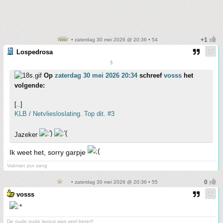
• zaterdag 30 mei 2026 @ 20:36 • 54
Lospedrosa
$
Op
zaterdag 30 mei 2026 20:34
schreef
vosss
het
volgende:
[..]
KLB / Netvliesloslating. Top dit. #3
Jazeker
Ik weet het, sorry garpje
Vakman pur sang
• zaterdag 30 mei 2026 @ 20:36 • 55
vosss
De oude oude layout was veel beter!!