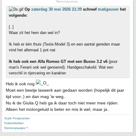
Manomanoman..
Op
zaterdag 30 mei 2026 21:39
schreef
matigeuser
het
volgende:
[..]
Waar zit het hem dan wel in?
Ik heb er één thuis (Tesla Model 3) en een aantal gereden maar
vind het allemaal 1 pot nat.
Ik heb ook een Alfa Romeo GT met een Busso 3.2 v6
(poor
man's Ferarri ook wel genoemd). Handgeschakeld. Wat een
verschil in rijervaring en karakter.
Heb ik ook nog
Moet een beetje laswerk aan gedaan worden (hopelijk dit jaar
tijd voor..) en dan mag 'ie weg..
Nu ik de Giulia Q heb ga ik daar toch niet meer mee rijden.
Alleen het motorgeluid is beter en mis ik wel, maar ja..
Scjvb Postpoetser
Fokkerblokker
Sterrenplaatjes *;