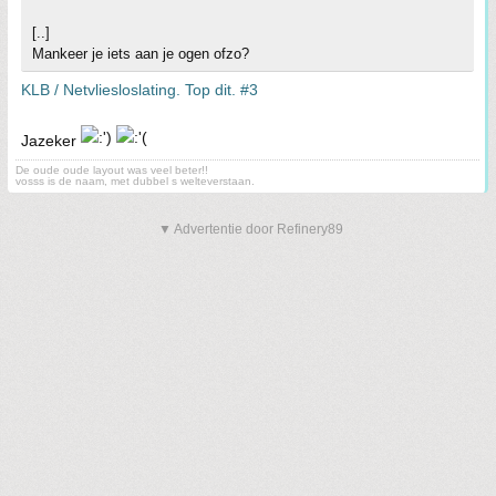
[..]
Mankeer je iets aan je ogen ofzo?
KLB / Netvliesloslating. Top dit. #3
Jazeker
De oude oude layout was veel beter!!
vosss is de naam, met dubbel s welteverstaan.
▼ Advertentie door Refinery89