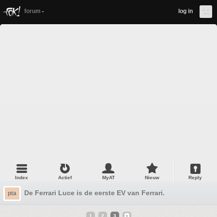
forum
log in
Index
Actief
MyAT
Nieuw
Reply
De Ferrari Luce is de eerste EV van Ferrari.
pta
1
2
3