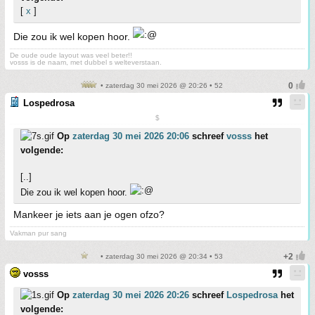
[
x
]
Die zou ik wel kopen hoor.
De oude oude layout was veel beter!!
vosss is de naam, met dubbel s welteverstaan.
• zaterdag 30 mei 2026 @ 20:26 • 52
Lospedrosa
$
Op
zaterdag 30 mei 2026 20:06
schreef
vosss
het
volgende:
[..]
Die zou ik wel kopen hoor.
Mankeer je iets aan je ogen ofzo?
Vakman pur sang
• zaterdag 30 mei 2026 @ 20:34 • 53
vosss
Op
zaterdag 30 mei 2026 20:26
schreef
Lospedrosa
het
volgende: