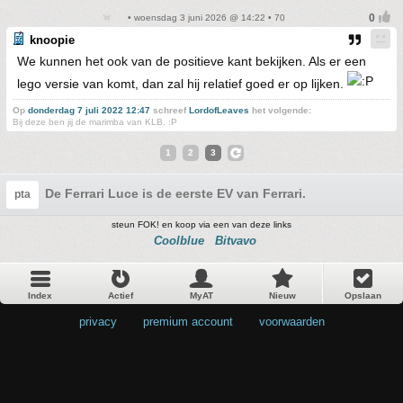
• woensdag 3 juni 2026 @ 14:22 • 70
knoopie
We kunnen het ook van de positieve kant bekijken. Als er een
lego versie van komt, dan zal hij relatief goed er op lijken.
Op
donderdag 7 juli 2022 12:47
schreef
LordofLeaves
het volgende:
Bij deze ben jij de marimba van KLB. :P
1
2
3
De Ferrari Luce is de eerste EV van Ferrari.
pta
steun FOK! en koop via een van deze links
Coolblue
Bitvavo
Index
Actief
MyAT
Nieuw
Opslaan
privacy
•
premium account
•
voorwaarden