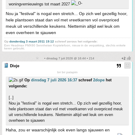
woningvernieuwings tot maart 2027
Nou ja "festival" is nogal een stretch... Op zich wel gezellig hoor,
hele plantsoen staat dan vol met vreetkarren vol overpriced
meuk uit verschillende keukens. Niettemin altijd wel leuk om
even overheen te sjauwen
Op
donderdag 3 maart 2011 19:12
schreef zeross het volgende:
Een Headmax PMX60 Sennheiser Koptelefoon, nieuw in de verpakking, slechts enkele
keren gebruikt.
• dinsdag 7 juli 2026 @ 16:44 • 214
Divje
brr brr patapim
Op
dinsdag 7 juli 2026 16:37
schreef
2dope
het
volgende:
[..]
Nou ja "festival" is nogal een stretch... Op zich wel gezellig hoor,
hele plantsoen staat dan vol met vreetkarren vol overpriced meuk
uit verschillende keukens. Niettemin altijd wel leuk om even
overheen te sjauwen
Haha, zou er waarschijnlijk ook even langs sjauwen en