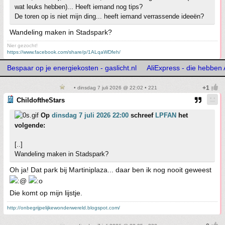
wat leuks hebben)... Heeft iemand nog tips?
De toren op is niet mijn ding... heeft iemand verrassende ideeën?
Wandeling maken in Stadspark?
Nier gezocht!
https://www.facebook.com/share/p/1ALqaWDfeh/
Bespaar op je energiekosten - gaslicht.nl
AliExpress - die hebben
• dinsdag 7 juli 2026 @ 22:02 • 221
ChildoftheStars
Op
dinsdag 7 juli 2026 22:00
schreef
LPFAN
het
volgende:
[..]
Wandeling maken in Stadspark?
Oh ja! Dat park bij Martiniplaza... daar ben ik nog nooit geweest
Die komt op mijn lijstje.
http://onbegrijpelijkewonderwereld.blogspot.com/