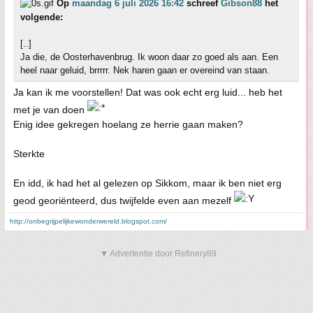
Op
maandag 6 juli 2026 16:42
schreef
Gibson88
het
volgende:
[..]
Ja die, de Oosterhavenbrug. Ik woon daar zo goed als aan. Een
heel naar geluid, brrrrr. Nek haren gaan er overeind van staan.
Ja kan ik me voorstellen! Dat was ook echt erg luid... heb het
met je van doen
Enig idee gekregen hoelang ze herrie gaan maken?
Sterkte
En idd, ik had het al gelezen op Sikkom, maar ik ben niet erg
geod georiënteerd, dus twijfelde even aan mezelf
http://onbegrijpelijkewonderwereld.blogspot.com/
▼ Advertentie door Refinery89