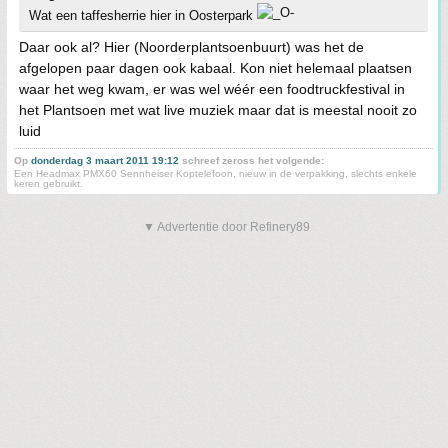
Wat een taffesherrie hier in Oosterpark
Daar ook al? Hier (Noorderplantsoenbuurt) was het de
afgelopen paar dagen ook kabaal. Kon niet helemaal plaatsen
waar het weg kwam, er was wel wéér een foodtruckfestival in
het Plantsoen met wat live muziek maar dat is meestal nooit zo
luid
Op
donderdag 3 maart 2011 19:12
schreef zeross het volgende:
Een Headmax PMX60 Sennheiser Koptelefoon, nieuw in de verpakking, slechts enkele
keren gebruikt.
▼ Advertentie door Refinery89