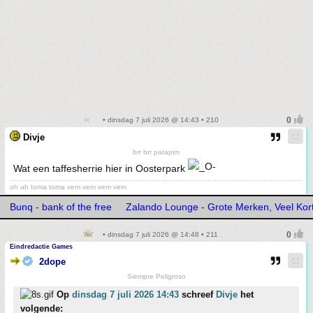
• dinsdag 7 juli 2026 @ 14:43 • 210
Divje
brr brr patapim
Wat een taffesherrie hier in Oosterpark
oh ah toma toma vem vem vem vem
Bunq - bank of the free
Zalando Lounge - Grote Merken, Veel Kor
• dinsdag 7 juli 2026 @ 14:48 • 211
Eindredactie Games
2dope
Siempre Peligroso
Op
dinsdag 7 juli 2026 14:43
schreef
Divje
het
volgende: