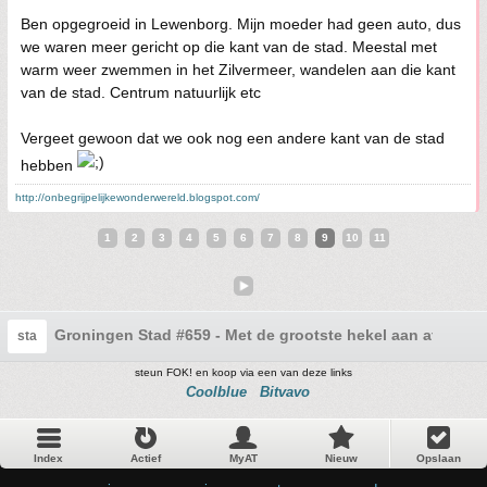
Ben opgegroeid in Lewenborg. Mijn moeder had geen auto, dus
we waren meer gericht op die kant van de stad. Meestal met
warm weer zwemmen in het Zilvermeer, wandelen aan die kant
van de stad. Centrum natuurlijk etc
Vergeet gewoon dat we ook nog een andere kant van de stad
hebben
http://onbegrijpelijkewonderwereld.blogspot.com/
1
2
3
4
5
6
7
8
9
10
11
Groningen Stad #659 - Met de grootste hekel aan afko&#8
sta
steun FOK! en koop via een van deze links
Coolblue
Bitvavo
Index
Actief
MyAT
Nieuw
Opslaan