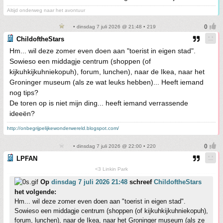
Altijd onderweg naar het avontuur
• dinsdag 7 juli 2026 @ 21:48 • 219
ChildoftheStars
Hm... wil deze zomer even doen aan "toerist in eigen stad".
Sowieso een middagje centrum (shoppen (of
kijkuhkijkuhniekopuh), forum, lunchen), naar de Ikea, naar het
Groninger museum (als ze wat leuks hebben)... Heeft iemand
nog tips?
De toren op is niet mijn ding... heeft iemand verrassende
ideeën?
http://onbegrijpelijkewonderwereld.blogspot.com/
• dinsdag 7 juli 2026 @ 22:00 • 220
LPFAN
<3 Linkin Park
Op
dinsdag 7 juli 2026 21:48
schreef
ChildoftheStars
het volgende:
Hm... wil deze zomer even doen aan "toerist in eigen stad".
Sowieso een middagje centrum (shoppen (of kijkuhkijkuhniekopuh),
forum, lunchen), naar de Ikea, naar het Groninger museum (als ze