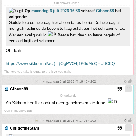
Sunshower kisses...
Op
maandag 6 juli 2026 16:36
schreef
Gibson88
het
volgende:
Godskolere de hele dag hier al een taffes herrie. De hele dag al
met grafmachines de bovenste laag asfalt aan het schrapen of zo.
Wat een akelig geluid
Beetje het idee van lange nagels of
een oud krijtbord schrapen.
Oh, bah.
https://www.sikkom.nl/act(...)OgPVO4j1K6oMsQHU8CEQ
The love you take is equal to the love you make.
• maandag 6 juli 2026 @ 16:49 • 202
Gibson88
Ongekend.
Ah Sikkom heeft er ook al over geschreven zie ik net
Ook in moeilijke tijden.
• maandag 6 juli 2026 @ 17:05 • 203
ChildoftheStars