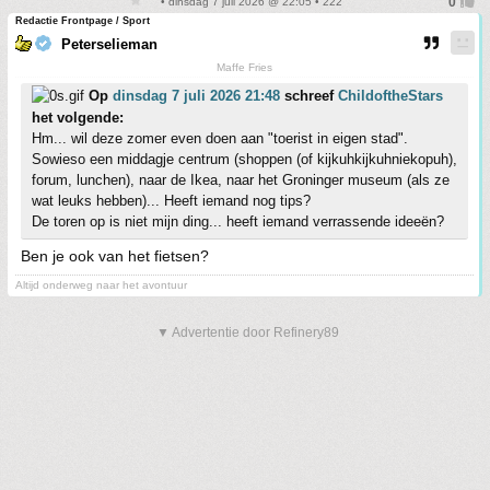
• dinsdag 7 juli 2026 @ 22:05 • 222
Redactie Frontpage / Sport
Peterselieman
Maffe Fries
Op
dinsdag 7 juli 2026 21:48
schreef
ChildoftheStars
het volgende:
Hm... wil deze zomer even doen aan "toerist in eigen stad".
Sowieso een middagje centrum (shoppen (of kijkuhkijkuhniekopuh),
forum, lunchen), naar de Ikea, naar het Groninger museum (als ze
wat leuks hebben)... Heeft iemand nog tips?
De toren op is niet mijn ding... heeft iemand verrassende ideeën?
Ben je ook van het fietsen?
Altijd onderweg naar het avontuur
▼ Advertentie door Refinery89