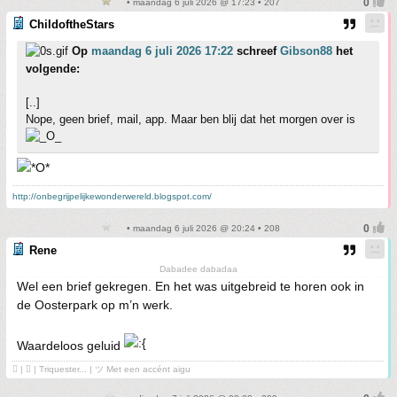
• maandag 6 juli 2026 @ 17:23 • 207
ChildoftheStars
Op
maandag 6 juli 2026 17:22
schreef
Gibson88
het
volgende:
[..]
Nope, geen brief, mail, app. Maar ben blij dat het morgen over is
http://onbegrijpelijkewonderwereld.blogspot.com/
• maandag 6 juli 2026 @ 20:24 • 208
Rene
Dabadee dabadaa
Wel een brief gekregen. En het was uitgebreid te horen ook in
de Oosterpark op m’n werk.
Waardeloos geluid
 | ❤ | Triquester... | ツ Met een accént aigu