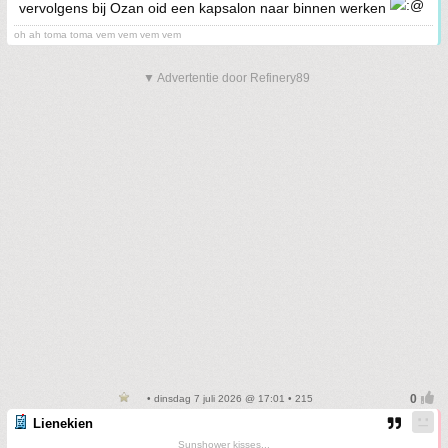
vervolgens bij Ozan oid een kapsalon naar binnen werken
oh ah toma toma vem vem vem vem
▼ Advertentie door Refinery89
• dinsdag 7 juli 2026 @ 17:01 • 215
Lienekien
Sunshower kisses...