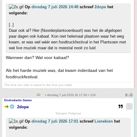
Op
dinsdag 7 juli 2026 14:48
schreef
2dope
het
volgende:
[..]
Daar ook al? Hier (Noorderplantsoenbuurt) was het de afgelopen
paar dagen ook kabaal. Kon niet helemaal plaatsen waar het weg
kwam, er was wel wéér een foodtruckfestival in het Plantsoen met
wat live muziek maar dat is meestal nooit zo luid
Wanneer dan? Wat voor kabaal?
Als het harde muziek was, dat kwam inderdaad van het
foodtruckfestival.
The love you take is equal to the love you make.
• dinsdag 7 juli 2026 @ 17:30 • 216
Eindredactie Games
2dope
Siempre Peligroso
Op
dinsdag 7 juli 2026 17:01
schreef
Lienekien
het
volgende: