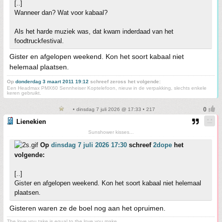
[..]
Wanneer dan? Wat voor kabaal?
Als het harde muziek was, dat kwam inderdaad van het
foodtruckfestival.
Gister en afgelopen weekend. Kon het soort kabaal niet
helemaal plaatsen.
Op
donderdag 3 maart 2011 19:12
schreef zeross het volgende:
Een Headmax PMX60 Sennheiser Koptelefoon, nieuw in de verpakking, slechts enkele
keren gebruikt.
• dinsdag 7 juli 2026 @ 17:33 • 217
Lienekien
Sunshower kisses...
Op
dinsdag 7 juli 2026 17:30
schreef
2dope
het
volgende:
[..]
Gister en afgelopen weekend. Kon het soort kabaal niet helemaal
plaatsen.
Gisteren waren ze de boel nog aan het opruimen.
The love you take is equal to the love you make.