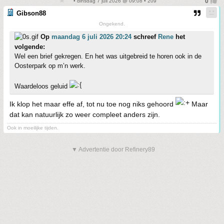
• dinsdag 7 juli 2026 @ 09:08 • 209
Gibson88
Ongekend.
Op
maandag 6 juli 2026 20:24
schreef
Rene
het
volgende:
Wel een brief gekregen. En het was uitgebreid te horen ook in de
Oosterpark op m’n werk.
Waardeloos geluid
Ik klop het maar effe af, tot nu toe nog niks gehoord
Maar
dat kan natuurlijk zo weer compleet anders zijn.
Ook in moeilijke tijden.
▼ Advertentie door Refinery89