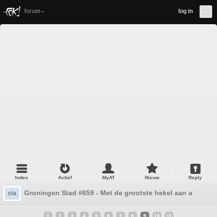
forum
log in
Index
Actief
MyAT
Nieuw
Reply
Groningen Stad #659 - Met de grootste hekel aan afko&#8
sta
1
2
3
4
5
6
7
8
9
10
11