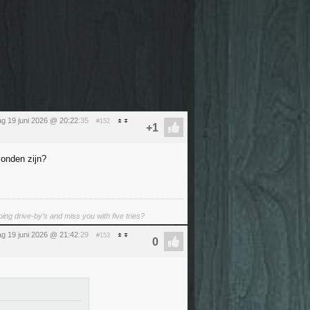
dag 19 juni 2026 @ 20:22
:35
#152
vonden zijn?
ing drive-by’s and miss you with five tries?
dag 19 juni 2026 @ 21:42
:29
#153