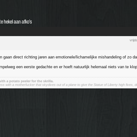
e hekel aan afko’s
vrij
 gaan direct richting jaren aan emotionele/lichamelijke mishandeling of zo dat 
impelweg een eerste gedachte en er hoeft natuurlijk helemaal niets van te klo
 with a potato peeler for the skrilla.
 with a motherfucker that skydives out of a plane to give the Statue of Liberty high fives, do