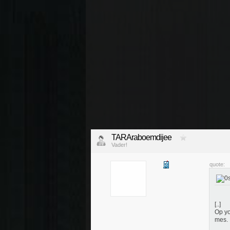
TARAraboemdijee
Vader!
quote:
[..]
Op yo
mes.