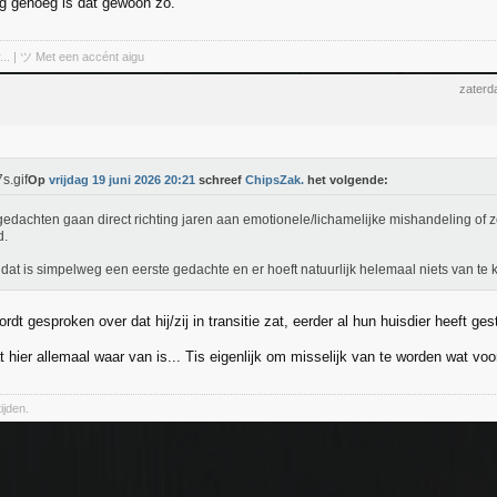
ig genoeg is dat gewoon zo.
r... | ツ Met een accént aigu
zaterd
Op
vrijdag 19 juni 2026 20:21
schreef
ChipsZak.
het volgende:
gedachten gaan direct richting jaren aan emotionele/lichamelijke mishandeling of zo 
d.
dat is simpelweg een eerste gedachte en er hoeft natuurlijk helemaal niets van te 
dt gesproken over dat hij/zij in transitie zat, eerder al hun huisdier heeft g
 hier allemaal waar van is... Tis eigenlijk om misselijk van te worden wat v
ijden.