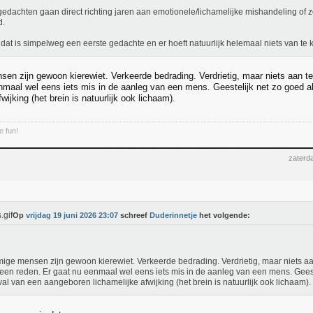
gedachten gaan direct richting jaren aan emotionele/lichamelijke mishandeling of zo 
d.
dat is simpelweg een eerste gedachte en er hoeft natuurlijk helemaal niets van te 
n zijn gewoon kierewiet. Verkeerde bedrading. Verdrietig, maar niets aan te d
nmaal wel eens iets mis in de aanleg van een mens. Geestelijk net zo goed a
fwijking (het brein is natuurlijk ook lichaam).
 fun!
zaterd
Op
vrijdag 19 juni 2026 23:07
schreef
Duderinnetje
het volgende:
ge mensen zijn gewoon kierewiet. Verkeerde bedrading. Verdrietig, maar niets aan 
d een reden. Er gaat nu eenmaal wel eens iets mis in de aanleg van een mens. Geest
val van een aangeboren lichamelijke afwijking (het brein is natuurlijk ook lichaam).