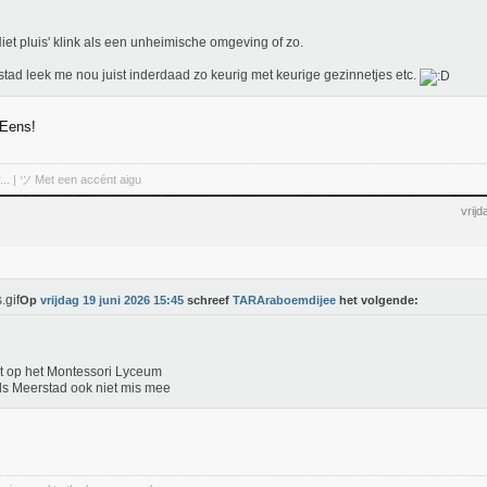
Niet pluis' klink als een unheimische omgeving of zo.
tad leek me nou juist inderdaad zo keurig met keurige gezinnetjes etc.
 Eens!
r... | ツ Met een accént aigu
vrij
Op
vrijdag 19 juni 2026 15:45
schreef
TARAraboemdijee
het volgende:
t op het Montessori Lyceum
ls Meerstad ook niet mis mee