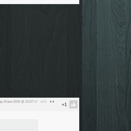
dag 19 juni 2026 @ 23:07
:50
#155