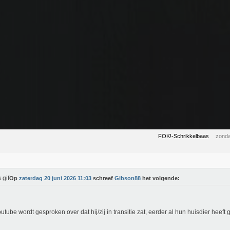
FOK!-Schrikkelbaas
zonda
Op
zaterdag 20 juni 2026 11:03
schreef
Gibson88
het volgende:
utube wordt gesproken over dat hij/zij in transitie zat, eerder al hun huisdier heef