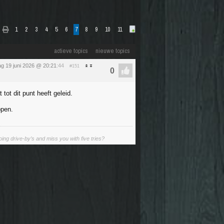
1
2
3
4
5
6
7
8
9
10
11
actieve topics
nieuwe topics
dag 19 juni 2026 @ 20:21
:44
#151
tot dit punt heeft geleid.
ppen.
ing drive-by’s and miss you with five tries?