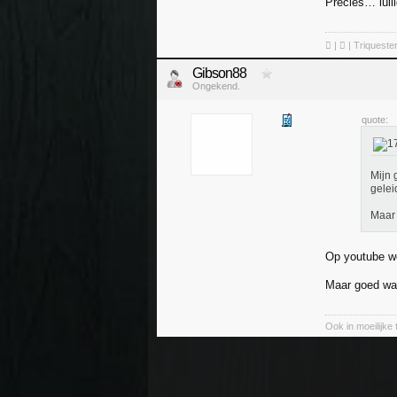
Precies… lull
 | ❤ | Triqueste
Gibson88
Ongekend.
quote:
Mijn 
gelei
Maar 
Op youtube wor
Maar goed wat
Ook in moeilijke t