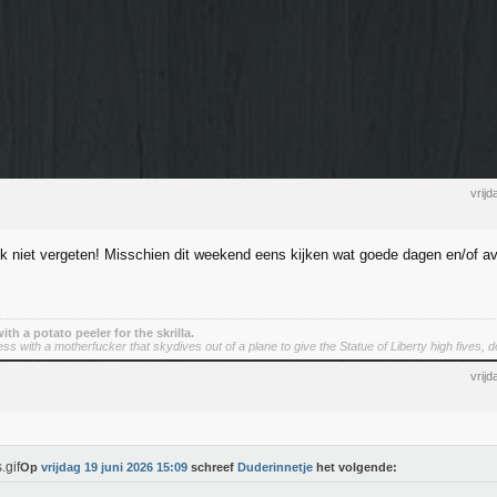
vrij
k niet vergeten! Misschien dit weekend eens kijken wat goede dagen en/of a
 with a potato peeler for the skrilla.
 with a motherfucker that skydives out of a plane to give the Statue of Liberty high fives, do
vrij
Op
vrijdag 19 juni 2026 15:09
schreef
Duderinnetje
het volgende: