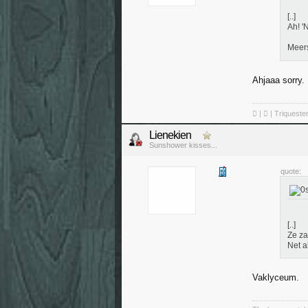
[..]
Ah! '
Meers
Ahjaaa sorry.
 | ❤ | Triqueste
Lienekien
Sunshower kisses...
quote:
[..]
Ze za
Net a
Vaklyceum.