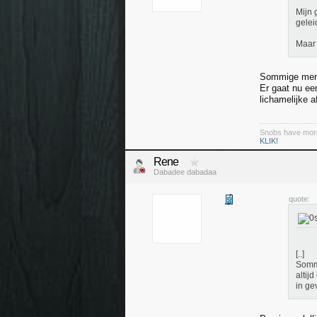
Mijn 
gelei
Maar 
Sommige mense
Er gaat nu ee
lichamelijke a
Snobs have more
KLIK!
Rene
Dabadee dabadaa
quote:
[..]
Sommi
altij
in ge