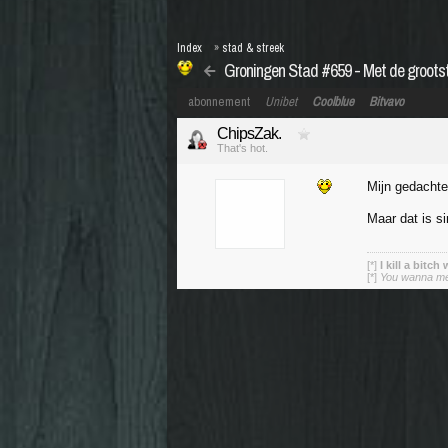
Index
»
stad & streek
Groningen Stad #659 - Met de grootst
abonnement
Unibet
Coolblue
Bitvavo
ChipsZak.
That's hot.
Mijn gedachten
Maar dat is s
[*]
I kill a bitch
[*]
You wanna mess