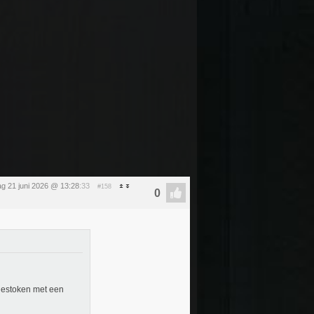
g 21 juni 2026 @ 13:28
:33
#158
t gestoken met een