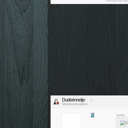
The love you tak
Duderinnetje
Miskend decadent
quote: