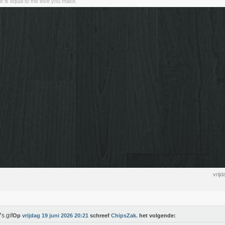
e is equal to the love you make.
vrij
Op
vrijdag 19 juni 2026 20:21
schreef
ChipsZak.
het volgende: