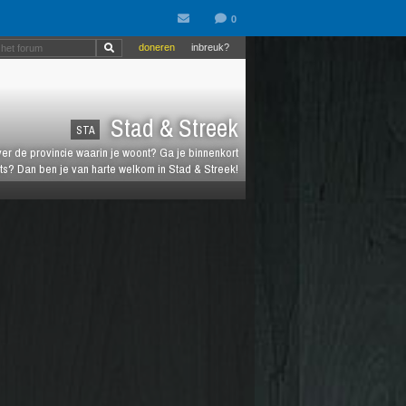
doneren
inbreuk?
Stad & Streek
STA
over de provincie waarin je woont? Ga je binnenkort
ts? Dan ben je van harte welkom in Stad & Streek!