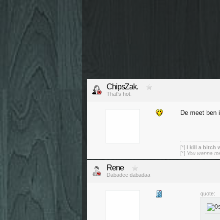
ChipsZak.
That's hot.
De meet ben i
[*]
I kill a bitch
[*]
You wanna mess
Rene
Dabadee dabadaa
quote: