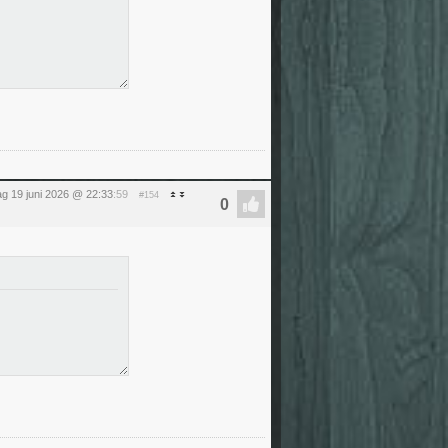
dag 19 juni 2026 @ 22:33
:59
#154