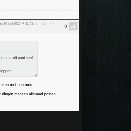
ag 20 juni 2026 @ 11:03
:45
#157
dat tot dit punt heeft
kloppen.
estoken met een mes.
oor dingen mensen allemaal posten.