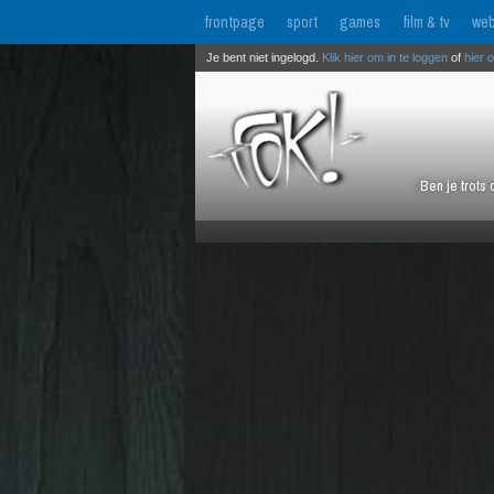
frontpage
sport
games
film & tv
web
Je bent niet ingelogd.
Klik hier om in te loggen
of
hier 
Ben je trots