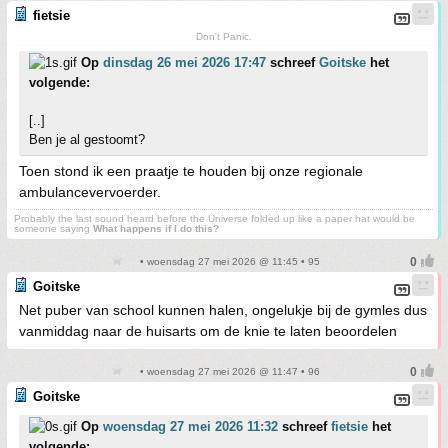
fietsie
Don't Panic.
Op
dinsdag 26 mei 2026 17:47
schreef
Goitske
het
volgende:
[..]
Ben je al gestoomt?
Toen stond ik een praatje te houden bij onze regionale
ambulancevervoerder.
Probably the last sound heard before the Universe folded up like a paper hat would be
someone saying
What happens if I do this?
• woensdag 27 mei 2026 @ 11:45 • 95
Goitske
Net puber van school kunnen halen, ongelukje bij de gymles dus
vanmiddag naar de huisarts om de knie te laten beoordelen
• woensdag 27 mei 2026 @ 11:47 • 96
Goitske
Op
woensdag 27 mei 2026 11:32
schreef
fietsie
het
volgende: