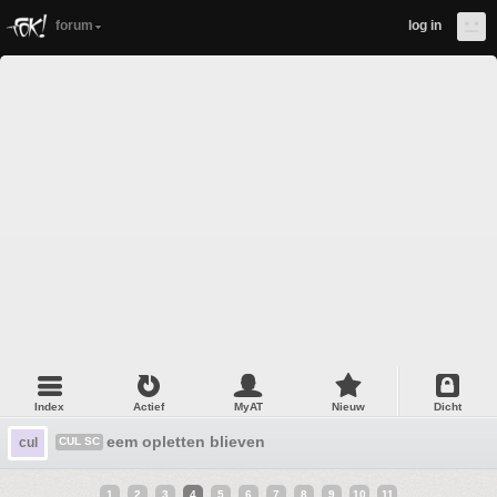
forum
log in
Index
Actief
MyAT
Nieuw
Dicht
eem opletten blieven
cul
CUL SC
1
2
3
4
5
6
7
8
9
10
11