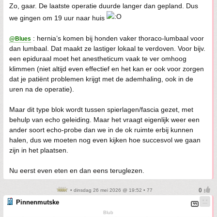
Zo, gaar. De laatste operatie duurde langer dan gepland. Dus
we gingen om 19 uur naar huis
: hernia’s komen bij honden vaker thoraco-lumbaal voor
@Blues
dan lumbaal. Dat maakt ze lastiger lokaal te verdoven. Voor bijv.
een epiduraal moet het anestheticum vaak te ver omhoog
klimmen (niet altijd even effectief en het kan er ook voor zorgen
dat je patiënt problemen krijgt met de ademhaling, ook in de
uren na de operatie).
Maar dit type blok wordt tussen spierlagen/fascia gezet, met
behulp van echo geleiding. Maar het vraagt eigenlijk weer een
ander soort echo-probe dan we in de ok ruimte erbij kunnen
halen, dus we moeten nog even kijken hoe succesvol we gaan
zijn in het plaatsen.
Nu eerst even eten en dan eens teruglezen.
• dinsdag 26 mei 2026 @ 19:52 • 77
Pinnenmutske
Blub