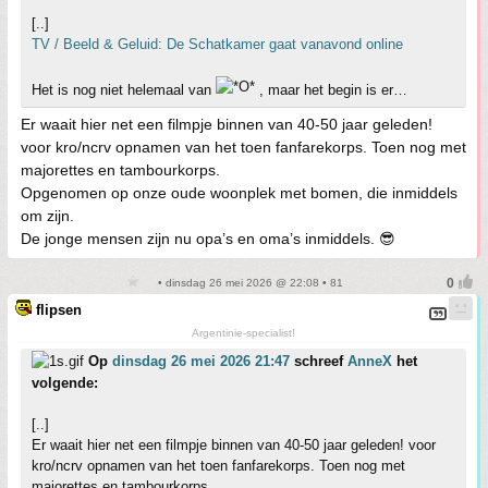
[..]
TV / Beeld & Geluid: De Schatkamer gaat vanavond online
Het is nog niet helemaal van
, maar het begin is er…
Er waait hier net een filmpje binnen van 40-50 jaar geleden!
voor kro/ncrv opnamen van het toen fanfarekorps. Toen nog met
majorettes en tambourkorps.
Opgenomen op onze oude woonplek met bomen, die inmiddels
om zijn.
De jonge mensen zijn nu opa’s en oma’s inmiddels. 😎
• dinsdag 26 mei 2026 @ 22:08 • 81
flipsen
Argentinie-specialist!
Op
dinsdag 26 mei 2026 21:47
schreef
AnneX
het
volgende:
[..]
Er waait hier net een filmpje binnen van 40-50 jaar geleden! voor
kro/ncrv opnamen van het toen fanfarekorps. Toen nog met
majorettes en tambourkorps.