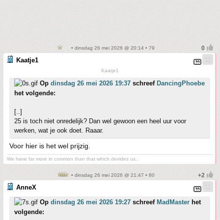
• dinsdag 26 mei 2026 @ 20:14 • 79
Kaatje1
Kaatje1
Op
dinsdag 26 mei 2026 19:37
schreef
DancingPhoebe
het volgende:
[..]
25 is toch niet onredelijk? Dan wel gewoon een heel uur voor
werken, wat je ook doet. Raaar.
Voor hier is het wel prijzig.
We have far more in common than that which devides us..
• dinsdag 26 mei 2026 @ 21:47 • 80
AnneX
Op
dinsdag 26 mei 2026 19:27
schreef
MadMaster
het
volgende: