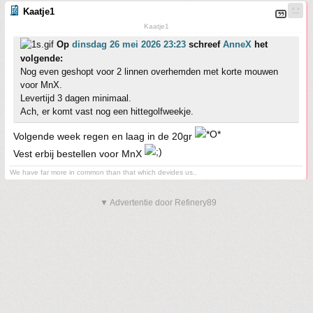
Kaatje1
Kaatje1
Op
dinsdag 26 mei 2026 23:23
schreef
AnneX
het
volgende:
Nog even geshopt voor 2 linnen overhemden met korte mouwen
voor MnX.
Levertijd 3 dagen minimaal.
Ach, er komt vast nog een hittegolfweekje.
Volgende week regen en laag in de 20gr
Vest erbij bestellen voor MnX
We have far more in common than that which devides us..
▼ Advertentie door Refinery89