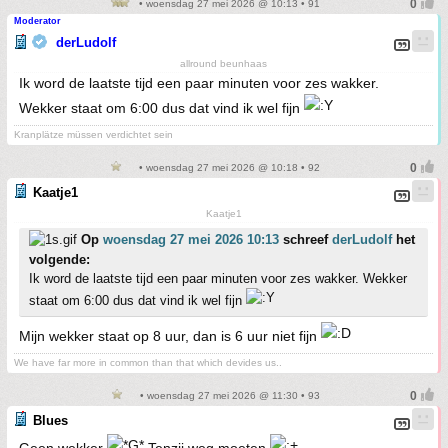
• woensdag 27 mei 2026 @ 10:13 • 91
Moderator
derLudolf
allround beunhaas
Ik word de laatste tijd een paar minuten voor zes wakker.
Wekker staat om 6:00 dus dat vind ik wel fijn
Kranplätze müssen verdichtet sein
• woensdag 27 mei 2026 @ 10:18 • 92
Kaatje1
Kaatje1
Op
woensdag 27 mei 2026 10:13
schreef
derLudolf
het
volgende:
Ik word de laatste tijd een paar minuten voor zes wakker. Wekker
staat om 6:00 dus dat vind ik wel fijn
Mijn wekker staat op 8 uur, dan is 6 uur niet fijn
We have far more in common than that which devides us..
• woensdag 27 mei 2026 @ 11:30 • 93
Blues
Geen wekker
Tenzij weg moeten