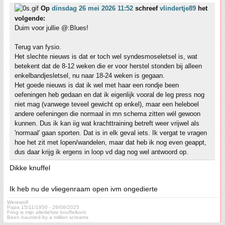
Op
dinsdag 26 mei 2026 11:52
schreef
vlindertje89
het
volgende:
Duim voor jullie @:Blues!
Terug van fysio.
Het slechte nieuws is dat er toch wel syndesmoseletsel is, wat
betekent dat de 8-12 weken die er voor herstel stonden bij alleen
enkelbandjesletsel, nu naar 18-24 weken is gegaan.
Het goede nieuws is dat ik wel met haar een rondje been
oefeningen heb gedaan en dat ik eigenlijk vooral de leg press nog
niet mag (vanwege teveel gewicht op enkel), maar een heleboel
andere oefeningen die normaal in mn schema zitten wél gewoon
kunnen. Dus ik kan iig wat krachttraining betreft weer vrijwel als
'normaal' gaan sporten. Dat is in elk geval iets. Ik vergat te vragen
hoe het zit met lopen/wandelen, maar dat heb ik nog even geappt,
dus daar krijg ik ergens in loop vd dag nog wel antwoord op.
Dikke knuffel
Ik heb nu de vliegenraam open ivm ongedierte
Werewolf
Papa 15/11/1950 - 29/08/2025
Fring is mijn allerliefste knuffelkont
Been haunted by a million screams