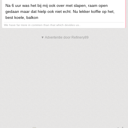
Na 6 uur was het bij mij ook over met slapen, raam open
gedaan maar dat hielp ook niet echt. Nu lekker koffie op het,
best koele, balkon
We have far more in common than that which devides us..
▼ Advertentie door Refinery89