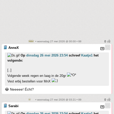
• woensdag 27 mei 2026 @ 00:00 • 88
AnneX
Op
dinsdag 26 mei 2026 23:54
schreef
Kaatje1
het
volgende:
[..]
Volgende week regen en laag in de 20gr
Vest erbij bestellen voor MnX
😂 Neeeee! Écht?
• woensdag 27 mei 2026 @ 03:21 • 89
Sarabi
Op
dinsdag 26 mei 2026 23:54
schreef
Kaatje1
het