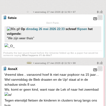
• woensdag 27 mei 2026 @ 11:50 • 97
fietsie
Don't Panic.
Op
dinsdag 26 mei 2026 22:33
schreef
flipsen
het
volgende:
"We zijn weer thuis"
Probably the last sound heard before the Universe folded up like a paper hat would be
someone saying
What happens if I do this?
• woensdag 27 mei 2026 @ 11:52 • 98
AnneX
Vreemd idee…vanavond hoef ik niet naar popkoor na 15 jaar…
Wel vanmiddag de Bieb draaien en de Up! staat al in de
schaduw sinds 8 uur.
Ws. komt er geen kind, want naar de Lek of naar het zwembad
Tegen etenstijd fietsen de kinderen in clusters terug langs ons
huis.