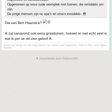
Opgenomen op onze oude woonplek met bomen, die inmiddels om
zijn.
De jonge mensen zijn nu opa’s en oma’s inmiddels. 😎
Die van Bert Haanstra?
Ik zal vanavond ook eens grasduinen, hoewel er niet echt veel is
wat ik per se wil zien geloof ik.
Ik hou me bezig met het organiseren van reizen naar Argentinie, Chili en Peru voor Tipica
Reizen.
▼ Advertentie door Refinery89