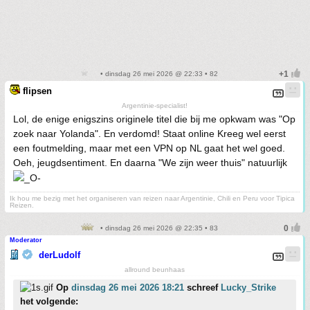
• dinsdag 26 mei 2026 @ 22:33 • 82
flipsen
Argentinie-specialist!
Lol, de enige enigszins originele titel die bij me opkwam was "Op
zoek naar Yolanda". En verdomd! Staat online Kreeg wel eerst
een foutmelding, maar met een VPN op NL gaat het wel goed.
Oeh, jeugdsentiment. En daarna "We zijn weer thuis" natuurlijk
Ik hou me bezig met het organiseren van reizen naar Argentinie, Chili en Peru voor Tipica
Reizen.
• dinsdag 26 mei 2026 @ 22:35 • 83
Moderator
derLudolf
allround beunhaas
Op
dinsdag 26 mei 2026 18:21
schreef
Lucky_Strike
het volgende: