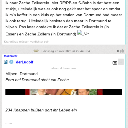
ik naar Zeche Zollverein. Met RE/RB en S-Bahn is dat best een
stukje, uiteindelijk was er ook nog gekit met het spoor en omdat
ik m'n koffer in een kluis op het station van Dortmund had moest
ik ook terug. Uiteindelijk besloten dan maar in Dortmund te
blijven. Pas later ontdekte ik dat er Zeche Zollverein is (in
Essen) en Zeche Zollern (in Dortmund)
Kranplätze müssen verdichtet sein
• dinsdag 26 mei 2026 @ 22:44 • 84
Moderator
derLudolf
allround beunhaas
Mijnen, Dortmund...
Fern bei Dortmund steht ein Zeche
234 Knappen büßten dort ihr Leben ein
......