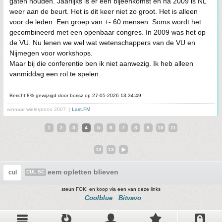
gaten houden. Jaarlijks is er een bijeenkomst en na 2009 is NL
weer aan de beurt. Het is dit keer niet zo groot. Het is alleen
voor de leden. Een groep van +- 60 mensen. Soms wordt het
gecombineerd met een openbaar congres. In 2009 was het op
de VU. Nu lenen we wel wat wetenschappers van de VU en
Nijmegen voor workshops.
Maar bij die conferentie ben ik niet aanwezig. Ik heb alleen
vanmiddag een rol te spelen.
Bericht 8% gewijzigd door borisz op 27-05-2026 13:34:49
winnaar wielerprono 2007 :)
Last.FM
1
2
3
4
5
6
7
8
9
10
11
12
13
eem opletten blieven
cul
CUL SC
steun FOK! en koop via een van deze links
Coolblue
Bitvavo