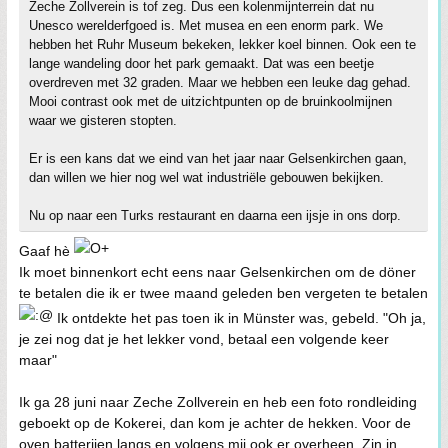
Zeche Zollverein is tof zeg. Dus een kolenmijnterrein dat nu
Unesco werelderfgoed is. Met musea en een enorm park. We
hebben het Ruhr Museum bekeken, lekker koel binnen. Ook een te
lange wandeling door het park gemaakt. Dat was een beetje
overdreven met 32 graden. Maar we hebben een leuke dag gehad.
Mooi contrast ook met de uitzichtpunten op de bruinkoolmijnen
waar we gisteren stopten.
Er is een kans dat we eind van het jaar naar Gelsenkirchen gaan,
dan willen we hier nog wel wat industriële gebouwen bekijken.
Nu op naar een Turks restaurant en daarna een ijsje in ons dorp.
Gaaf hè
Ik moet binnenkort echt eens naar Gelsenkirchen om de döner
te betalen die ik er twee maand geleden ben vergeten te betalen
Ik ontdekte het pas toen ik in Münster was, gebeld. "Oh ja,
je zei nog dat je het lekker vond, betaal een volgende keer
maar"
Ik ga 28 juni naar Zeche Zollverein en heb een foto rondleiding
geboekt op de Kokerei, dan kom je achter de hekken. Voor de
oven batterijen langs en volgens mij ook er overheen. Zin in.