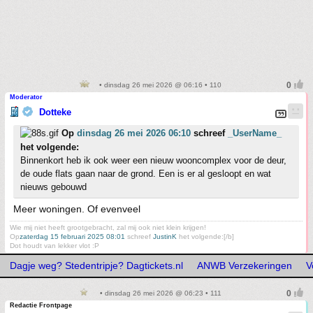
• dinsdag 26 mei 2026 @ 06:16 • 110
Moderator
Dotteke
Op
dinsdag 26 mei 2026 06:10
schreef
_UserName_
het volgende:
Binnenkort heb ik ook weer een nieuw wooncomplex voor de deur,
de oude flats gaan naar de grond. Een is er al gesloopt en wat
nieuws gebouwd
Meer woningen. Of evenveel
Wie mij niet heeft grootgebracht, zal mij ook niet klein krijgen!
Op
zaterdag 15 februari 2025 08:01
schreef
JustinK
het volgende:[/b]
Dot houdt van lekker vlot :P
Dagje weg? Stedentripje? Dagtickets.nl
ANWB Verzekeringen
V
• dinsdag 26 mei 2026 @ 06:23 • 111
Redactie Frontpage