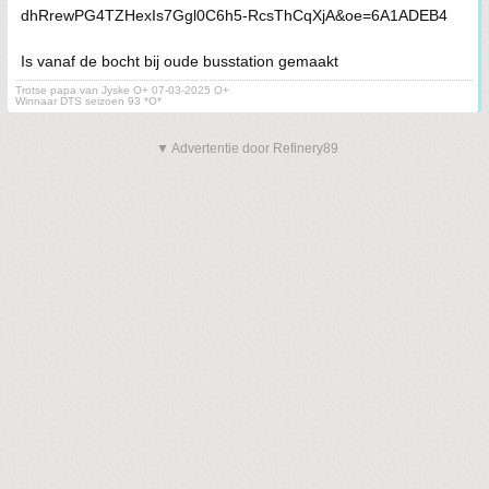
Is vanaf de bocht bij oude busstation gemaakt
Trotse papa van Jyske O+ 07-03-2025 O+
Winnaar DTS seizoen 93 *O*
▼ Advertentie door Refinery89