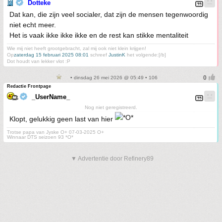
Dotteke
Dat kan, die zijn veel socialer, dat zijn de mensen tegenwoordig
niet echt meer.
Het is vaak ikke ikke ikke en de rest kan stikke mentaliteit
Wie mij niet heeft grootgebracht, zal mij ook niet klein krijgen!
Op
zaterdag 15 februari 2025 08:01
schreef
JustinK
het volgende:[/b]
Dot houdt van lekker vlot :P
• dinsdag 26 mei 2026 @ 05:49 • 106
Redactie Frontpage
_UserName_
Nog niet geregistreerd.
Klopt, gelukkig geen last van hier
Trotse papa van Jyske O+ 07-03-2025 O+
Winnaar DTS seizoen 93 *O*
▼ Advertentie door Refinery89