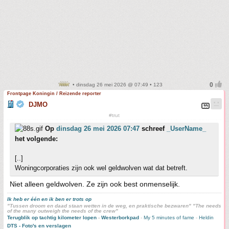
• dinsdag 26 mei 2026 @ 07:49 • 123
Frontpage Koningin / Reizende reporter
DJMO
#trut
Op
dinsdag 26 mei 2026 07:47
schreef
_UserName_
het volgende:
[..]
Woningcorporaties zijn ook wel geldwolven wat dat betreft.
Niet alleen geldwolven. Ze zijn ook best onmenselijk.
Ik heb er één en ik ben er trots op
"Tussen droom en daad staan wetten in de weg, en praktische bezwaren" "The needs
of the many outweigh the needs of the crew"
Terugblik op tachtig kilometer lopen
-
Westerborkpad
-
My 5 minutes of fame
-
Heldin
DTS - Foto's en verslagen