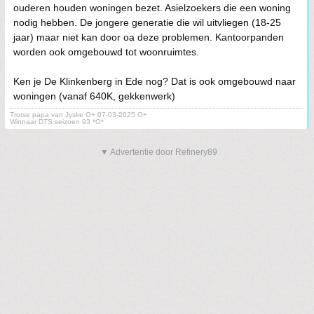
ouderen houden woningen bezet. Asielzoekers die een woning
nodig hebben. De jongere generatie die wil uitvliegen (18-25
jaar) maar niet kan door oa deze problemen. Kantoorpanden
worden ook omgebouwd tot woonruimtes.
Ken je De Klinkenberg in Ede nog? Dat is ook omgebouwd naar
woningen (vanaf 640K, gekkenwerk)
Trotse papa van Jyske O+ 07-03-2025 O+
Winnaar DTS seizoen 93 *O*
▼ Advertentie door Refinery89