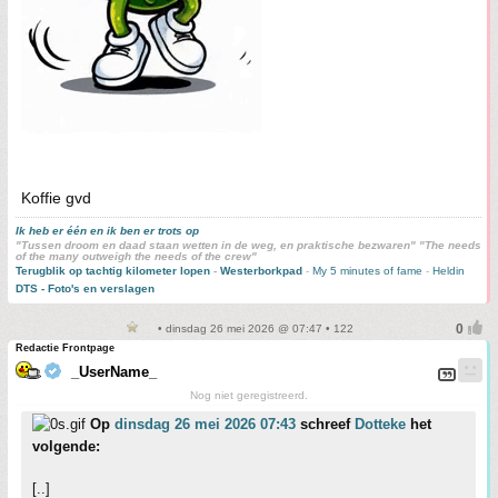
Koffie gvd
Ik heb er één en ik ben er trots op
"Tussen droom en daad staan wetten in de weg, en praktische bezwaren" "The needs
of the many outweigh the needs of the crew"
Terugblik op tachtig kilometer lopen
-
Westerborkpad
-
My 5 minutes of fame
-
Heldin
DTS - Foto's en verslagen
• dinsdag 26 mei 2026 @ 07:47 • 122
Redactie Frontpage
_UserName_
Nog niet geregistreerd.
Op
dinsdag 26 mei 2026 07:43
schreef
Dotteke
het
volgende:
[..]