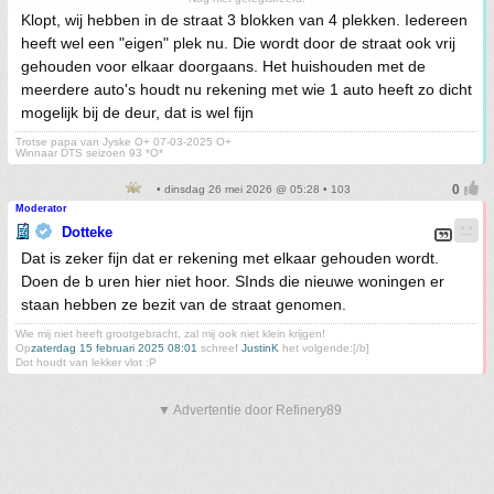
Klopt, wij hebben in de straat 3 blokken van 4 plekken. Iedereen
heeft wel een "eigen" plek nu. Die wordt door de straat ook vrij
gehouden voor elkaar doorgaans. Het huishouden met de
meerdere auto's houdt nu rekening met wie 1 auto heeft zo dicht
mogelijk bij de deur, dat is wel fijn
Trotse papa van Jyske O+ 07-03-2025 O+
Winnaar DTS seizoen 93 *O*
• dinsdag 26 mei 2026 @ 05:28 • 103
Moderator
Dotteke
Dat is zeker fijn dat er rekening met elkaar gehouden wordt.
Doen de b uren hier niet hoor. SInds die nieuwe woningen er
staan hebben ze bezit van de straat genomen.
Wie mij niet heeft grootgebracht, zal mij ook niet klein krijgen!
Op
zaterdag 15 februari 2025 08:01
schreef
JustinK
het volgende:[/b]
Dot houdt van lekker vlot :P
▼ Advertentie door Refinery89