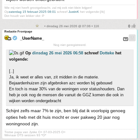
Wie mij niet heeft grootgebracht, zal mij ook niet klein krijgen!
Op
zaterdag 15 februari 2025 08:01
schreef
JustinK
het volgende:[/b]
Dot houdt van lekker vlot :P
• dinsdag 26 mei 2026 @ 07:06 • 116
Redactie Frontpage
_UserName_
Nog niet geregistreerd.
Op
dinsdag 26 mei 2026 06:58
schreef
Dotteke
het
volgende:
[..]
Ja, ik weet er alles van, zit midden in die materie.
Bejaardenhuizen zijn afgebroken azc worden bij gebouwd
En toch is maar 30% van de woningen voor statushouders. Dan
heb je ook nog de mensen die vanuit de GGZ komen die ook in
wijken worden ondergebracht
Schijnt zelfs maar 7% te zijn, ben blij dat ik voorlopig genoeg
opties heb met dit huis mocht er over pakweg 20 jaar nog
woningnood zijn.
Trotse papa van Jyske O+ 07-03-2025 O+
Winnaar DTS seizoen 93 *O*