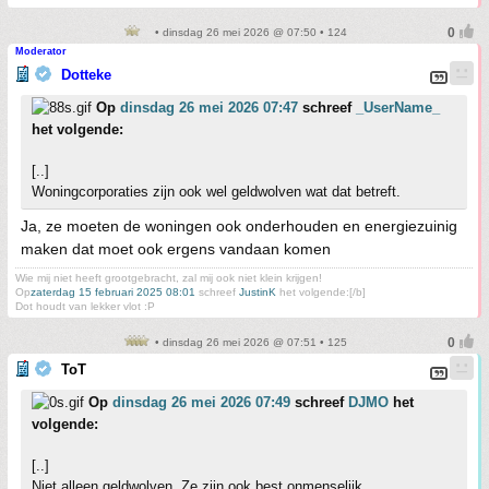
• dinsdag 26 mei 2026 @ 07:50 • 124
Moderator
Dotteke
Op
dinsdag 26 mei 2026 07:47
schreef
_UserName_
het volgende:
[..]
Woningcorporaties zijn ook wel geldwolven wat dat betreft.
Ja, ze moeten de woningen ook onderhouden en energiezuinig
maken dat moet ook ergens vandaan komen
Wie mij niet heeft grootgebracht, zal mij ook niet klein krijgen!
Op
zaterdag 15 februari 2025 08:01
schreef
JustinK
het volgende:[/b]
Dot houdt van lekker vlot :P
• dinsdag 26 mei 2026 @ 07:51 • 125
ToT
Op
dinsdag 26 mei 2026 07:49
schreef
DJMO
het
volgende:
[..]
Niet alleen geldwolven. Ze zijn ook best onmenselijk.