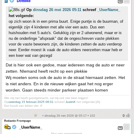
Dotteke
Op
dinsdag 26 mei 2026 05:11
schreef
_UserName_
het volgende:
op zich woon ik in een prima buurt. Enige puntje is de buurman, of
eigenlijk zijn 4 kinderen met alle vier een auto. Dus een
huishouden met 5 auto's. Gelukkig zijn er 2 uitwonend, maar er is
nu de onderlinge "afspraak" dat de ongeschreven vaste plekken
voor de vaste bewoners zijn, de kinderen zetten de auto verderop
neer. Eerder moest ik vaak de auto elders neerzetten maar heb er
een keer wat van gezegd
Dat is hier ook een gedoe, maar iedereen mag de auto er neer
zetten. NIemand heeft recht op een plekkie
Wij moeten soms ook de auto in de straat hiernaast zetten. Het
is niet anders. En in de nieuwe wijken gaat het nog erger
worden. Gaan steeds minder parkeer plaatsen komen
Wie mij niet heeft grootgebracht, zal mij ook niet klein krijgen!
Op
zaterdag 15 februari 2025 08:01
schreef
JustinK
het volgende:[/b]
Dot houdt van lekker vlot :P
• dinsdag 26 mei 2026 @ 05:17 • 102
Redactie Frontpage
_UserName_
Nog niet geregistreerd.