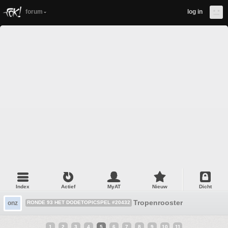
forum
log in
Index
Actief
MyAT
Nieuw
Dicht
Tropenrooster
onz
RONDE 93 HET DODETOPICSPEL #20432
1
2
3
4
5
6
7
8
9
10
11