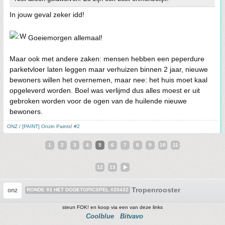
In jouw geval zeker idd!
Goeiemorgen allemaal!
Maar ook met andere zaken: mensen hebben een peperdure
parketvloer laten leggen maar verhuizen binnen 2 jaar, nieuwe
bewoners willen het overnemen, maar nee: het huis moet kaal
opgeleverd worden. Boel was verlijmd dus alles moest er uit
gebroken worden voor de ogen van de huilende nieuwe
bewoners.
ONZ / [PAINT] Onzin Paints! #2
1
2
3
4
5
6
7
8
9
10
11
12
13
Tropenrooster
onz
RONDE 93 HET DODETOPICSPEL #20432
steun FOK! en koop via een van deze links
Coolblue
Bitvavo