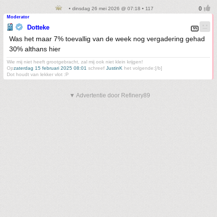
• dinsdag 26 mei 2026 @ 07:18 • 117
Moderator
Dotteke
Was het maar 7% toevallig van de week nog vergadering gehad
30% althans hier
Wie mij niet heeft grootgebracht, zal mij ook niet klein krijgen!
Op
zaterdag 15 februari 2025 08:01
schreef
JustinK
het volgende:[/b]
Dot houdt van lekker vlot :P
▼ Advertentie door Refinery89