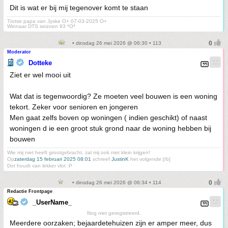
Dit is wat er bij mij tegenover komt te staan
Trotse papa van Jyske O+ 07-03-2025 O+
Winnaar DTS seizoen 93 *O*
• dinsdag 26 mei 2026 @ 06:30 • 113
Moderator
Dotteke
Ziet er wel mooi uit
Wat dat is tegenwoordig? Ze moeten veel bouwen is een woning
tekort. Zeker voor senioren en jongeren
Men gaat zelfs boven op woningen ( indien geschikt) of naast
woningen d ie een groot stuk grond naar de woning hebben bij
bouwen
Wie mij niet heeft grootgebracht, zal mij ook niet klein krijgen!
Op
zaterdag 15 februari 2025 08:01
schreef
JustinK
het volgende:[/b]
Dot houdt van lekker vlot :P
• dinsdag 26 mei 2026 @ 06:34 • 114
Redactie Frontpage
_UserName_
Nog niet geregistreerd.
Meerdere oorzaken; bejaardetehuizen zijn er amper meer, dus