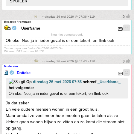
SPOILER
• dinsdag 26 mei 2026 @ 07:36 • 119
Redactie Frontpage
_UserName_
Nog niet geregistreerd.
Oh oke. Nou ja in ieder geval is er een tekort, en flink ook
Trotse papa van Jyske O+ 07-03-2025 O+
Winnaar DTS seizoen 93 *O*
• dinsdag 26 mei 2026 @ 07:43 • 120
Moderator
Dotteke
Op
dinsdag 26 mei 2026 07:36
schreef
_UserName_
het volgende:
Oh oke. Nou ja in ieder geval is er een tekort, en flink ook
Ja dat zeker
En vele oudere mensen wonen in een groot huis.
Maar omdat ze veel meer huur moeten gaan betalen als ze
kleiner gaan wonen blijven ze zitten en zo komt die stroom niet
op gang.