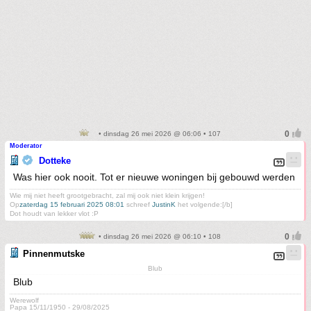
• dinsdag 26 mei 2026 @ 06:06 • 107
Moderator
Dotteke
Was hier ook nooit. Tot er nieuwe woningen bij gebouwd werden
Wie mij niet heeft grootgebracht, zal mij ook niet klein krijgen!
Op
zaterdag 15 februari 2025 08:01
schreef
JustinK
het volgende:[/b]
Dot houdt van lekker vlot :P
• dinsdag 26 mei 2026 @ 06:10 • 108
Pinnenmutske
Blub
Blub
Werewolf
Papa 15/11/1950 - 29/08/2025