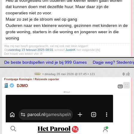
Heb al voorgesteld om ouderen die kleiner willen gaan wonen
dat kunnen doen met dezelfde huur. Maar daar zijn de
cooperaties niet zo voor.
Maar zo zet je de stroom wel op gang
Ouderen naar een kleinere woning, gezinnen met kinderen in de
grote woning, starters in die woning en jongeren weer in die
woning
Wie mij niet heeft grootgebracht, zal mij ook niet klein krijgen!
Op
zaterdag 15 februari 2025 08:01
schreef
JustinK
het volgende:[/b]
Dot houdt van lekker vlot :P
De beste bordspellen vind je bij 999 Games
Dagje weg? Stedentrip
• dinsdag 26 mei 2026 @ 07:45 • 121
Frontpage Koningin / Reizende reporter
DJMO
#trut