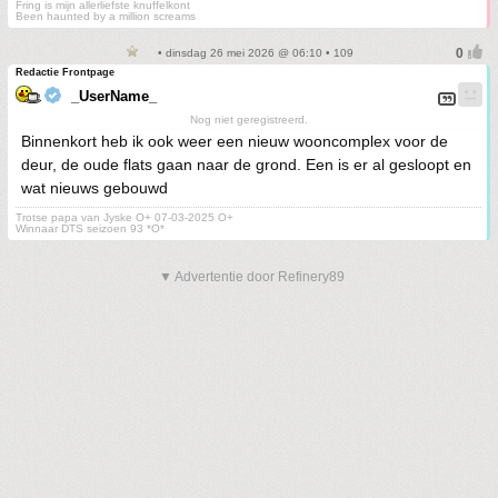
Fring is mijn allerliefste knuffelkont
Been haunted by a million screams
• dinsdag 26 mei 2026 @ 06:10 • 109
Redactie Frontpage
_UserName_
Nog niet geregistreerd.
Binnenkort heb ik ook weer een nieuw wooncomplex voor de
deur, de oude flats gaan naar de grond. Een is er al gesloopt en
wat nieuws gebouwd
Trotse papa van Jyske O+ 07-03-2025 O+
Winnaar DTS seizoen 93 *O*
▼ Advertentie door Refinery89