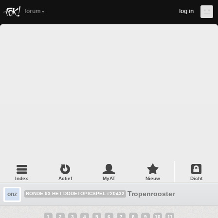
forum
log in
Index
Actief
MyAT
Nieuw
Dicht
Tropenrooster
onz
RONDE 93 HET DODETOPICSPEL #20432
1
2
3
4
5
6
7
8
9
10
11