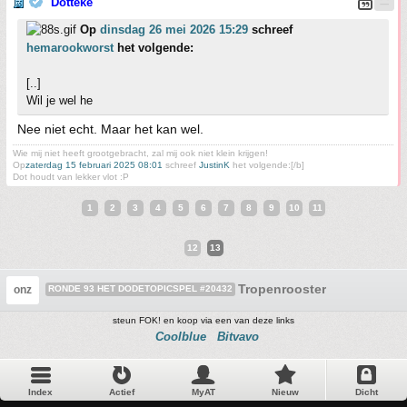
Dotteke
Op
dinsdag 26 mei 2026 15:29
schreef
hemarookworst
het volgende:
[..]
Wil je wel he
Nee niet echt. Maar het kan wel.
Wie mij niet heeft grootgebracht, zal mij ook niet klein krijgen!
Op
zaterdag 15 februari 2025 08:01
schreef
JustinK
het volgende:[/b]
Dot houdt van lekker vlot :P
1
2
3
4
5
6
7
8
9
10
11
12
13
Tropenrooster
onz
RONDE 93 HET DODETOPICSPEL #20432
steun FOK! en koop via een van deze links
Coolblue
Bitvavo
Index
Actief
MyAT
Nieuw
Dicht