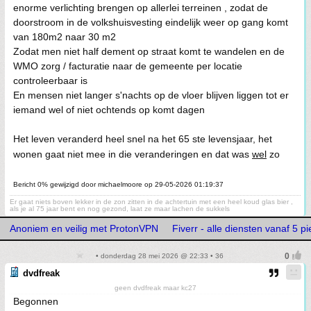
enorme verlichting brengen op allerlei terreinen , zodat de
doorstroom in de volkshuisvesting eindelijk weer op gang komt
van 180m2 naar 30 m2
Zodat men niet half dement op straat komt te wandelen en de
WMO zorg / facturatie naar de gemeente per locatie
controleerbaar is
En mensen niet langer s'nachts op de vloer blijven liggen tot er
iemand wel of niet ochtends op komt dagen
Het leven veranderd heel snel na het 65 ste levensjaar, het
wonen gaat niet mee in die veranderingen en dat was
wel
zo
Bericht 0% gewijzigd door michaelmoore op 29-05-2026 01:19:37
Er gaat niets boven lekker in de zon zitten in de achtertuin met een heel koud glas bier ,
als je al 75 jaar bent en nog gezond, laat ze maar lachen de sukkels
Anoniem en veilig met ProtonVPN
Fiverr - alle diensten vanaf 5 pi
• donderdag 28 mei 2026 @ 22:33 • 36
dvdfreak
geen dvdfreak maar kc27
Begonnen