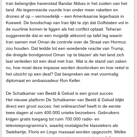
Iran belangrijke havenstad Bandar Abbas in het zuiden van het
land. Als tegenreactie vuurde Iran onder meer raketten en
drones af op – vermoedelijk – een Amerikaanse legerbasis in
Koeweit. De boodschap van Iran lijkt te zijn dat Golfstaten vol in
de vuurlinie komen te liggen als het conflict oplaait. Teheran
suggereerde dat er een mogelijk akkoord op tafel lag waarin
Iran samen met Oman de controle over de Straat van Hormuz
zou houden. Dat leidde tot een woedende reactie van Trump,
die dreigde bondgenoot Oman ‘op te blazen’ als het land zich
laat verleiden tot een deal met Iran. Wat is de stand van zaken
nu, hoe moet deze impasse worden doorbroken en hoe reëel is
het uitzicht op een deal? Dat bespreken we met voormalig
diplomaat en ambassadeur Ron Keller.
De Schatkamer van Beeld & Geluid is een groot succes
Het nieuwe platform De Schatkamer van Beeld & Geluid blijkt
direct een groot succes: het onlinearchief heeft in de eerste
twee dagen al ruim 400.000 unieke bezoekers. Gebruikers
krijgen gratis toegang tot ruim 700.000 radio- en
televisieprogramma’s, waarbij nostalgische klassiekers als
Swiebertje, Floris en Lingo massaal worden opgezocht. Welke