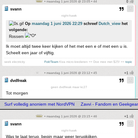
• maandag 1 juni 2026 @ 23:05 • 44
svann
night-hawk
Op
maandag 1 juni 2026 22:29
schreef
Dutch_view
het
volgende:
Rossem
Ik moet altijd twee keer kijken of het met een e of met een u is.
Scheelt een jaar of vijftig.
seek electricity
Fok!Team
Kiva micro-kredieten == Doe mee met $25! ==
topic
• maandag 1 juni 2026 @ 23:12 • 45
dvdfreak
geen dvdfreak maar kc27
Tot morgen
Surf volledig anoniem met NordVPN
Zavvi - Fandom en Geekgea
• maandag 1 juni 2026 @ 23:15 • 46
svann
night-hawk
Was te laat terug, begin maar weer terugkijken.