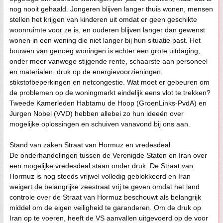
nog nooit gehaald. Jongeren blijven langer thuis wonen, mensen
stellen het krijgen van kinderen uit omdat er geen geschikte
woonruimte voor ze is, en ouderen blijven langer dan gewenst
wonen in een woning die niet langer bij hun situatie past. Het
bouwen van genoeg woningen is echter een grote uitdaging,
onder meer vanwege stijgende rente, schaarste aan personeel
en materialen, druk op de energievoorzieningen,
stikstofbeperkingen en netcongestie. Wat moet er gebeuren om
de problemen op de woningmarkt eindelijk eens vlot te trekken?
Tweede Kamerleden Habtamu de Hoop (GroenLinks-PvdA) en
Jurgen Nobel (VVD) hebben allebei zo hun ideeën over
mogelijke oplossingen en schuiven vanavond bij ons aan.
Stand van zaken Straat van Hormuz en vredesdeal
De onderhandelingen tussen de Verenigde Staten en Iran over
een mogelijke vredesdeal staan onder druk. De Straat van
Hormuz is nog steeds vrijwel volledig geblokkeerd en Iran
weigert de belangrijke zeestraat vrij te geven omdat het land
controle over de Straat van Hormuz beschouwt als belangrijk
middel om de eigen veiligheid te garanderen. Om de druk op
Iran op te voeren, heeft de VS aanvallen uitgevoerd op de voor