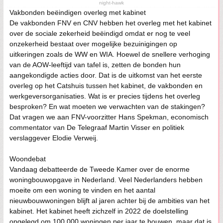
night-hawk
Vakbonden beëindigen overleg met kabinet
De vakbonden FNV en CNV hebben het overleg met het kabinet
over de sociale zekerheid beëindigd omdat er nog te veel
onzekerheid bestaat over mogelijke bezuinigingen op
uitkeringen zoals de WW en WIA. Hoewel de snellere verhoging
van de AOW-leeftijd van tafel is, zetten de bonden hun
aangekondigde acties door. Dat is de uitkomst van het eerste
overleg op het Catshuis tussen het kabinet, de vakbonden en
werkgeversorganisaties. Wat is er precies tijdens het overleg
besproken? En wat moeten we verwachten van de stakingen?
Dat vragen we aan FNV-voorzitter Hans Spekman, economisch
commentator van De Telegraaf Martin Visser en politiek
verslaggever Elodie Verweij.
Woondebat
Vandaag debatteerde de Tweede Kamer over de enorme
woningbouwopgave in Nederland. Veel Nederlanders hebben
moeite om een woning te vinden en het aantal
nieuwbouwwoningen blijft al jaren achter bij de ambities van het
kabinet. Het kabinet heeft zichzelf in 2022 de doelstelling
opgelegd om 100.000 woningen per jaar te bouwen, maar dat is