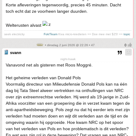
Korte afleveringen tegenwoordig, precies 45 minuten. Dacht
toch echt dat ze voorheen langer duurden.
Welterusten alvast
seek electricity
Fok!Team
Kiva micro-kredieten == Doe mee met $25! ==
topic
• dinsdag 2 juni 2026 @ 22:26 • 47
svann
night-hawk
Vanavond net als gisteren met Roos Moggré.
Het geheime verleden van Donald Pols
Voormalig directeur van Milieudefensie Donald Pols kan na één
dag bij Tata Steel alweer vertrekken na onthullingen van NRC
over zijn extreemrechtse verleden. Hij werd als 19-jarige in Zuid-
Afrika voorzitter van een groepering die in verzet kwam tegen de
anti-apartheidsbeweging. Pols zegt nu dat hij eerder iets met zijn
verleden had moeten doen en wijt dit verleden aan de tijd en de
omgeving waarin hij opgroeide. Hoe kwam NRC op het spoor
van het verleden van Pols en hoe problematisch is dit verleden?
En wat was zijn rol in deze beweging? Dat vragen we aan NRC-