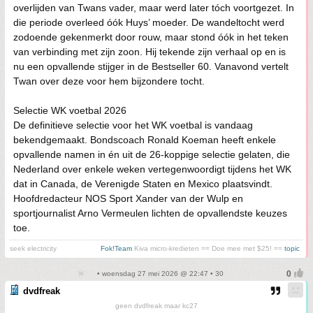
overlijden van Twans vader, maar werd later tóch voortgezet. In
die periode overleed óók Huys’ moeder. De wandeltocht werd
zodoende gekenmerkt door rouw, maar stond óók in het teken
van verbinding met zijn zoon. Hij tekende zijn verhaal op en is
nu een opvallende stijger in de Bestseller 60. Vanavond vertelt
Twan over deze voor hem bijzondere tocht.
Selectie WK voetbal 2026
De definitieve selectie voor het WK voetbal is vandaag
bekendgemaakt. Bondscoach Ronald Koeman heeft enkele
opvallende namen in én uit de 26-koppige selectie gelaten, die
Nederland over enkele weken vertegenwoordigt tijdens het WK
dat in Canada, de Verenigde Staten en Mexico plaatsvindt.
Hoofdredacteur NOS Sport Xander van der Wulp en
sportjournalist Arno Vermeulen lichten de opvallendste keuzes
toe.
seek electricity
Fok!Team
Kiva micro-kredieten == Doe mee met $25! ==
topic
• woensdag 27 mei 2026 @ 22:47 • 30
dvdfreak
geen dvdfreak maar kc27