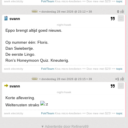
seek electricity
Fok!Team
Kiva micro-kredieten == Doe mee met $25! ==
topic
• donderdag 28 mei 2026 @ 23:12 • 38
svann
night-hawk
Eppo brengt altijd goed nieuws.
Op nummer één: Floris.
Dan Swiebertje.
De eerste Lingo.
Ron's Honeymoon Quiz. Kneuterig.
seek electricity
Fok!Team
Kiva micro-kredieten == Doe mee met $25! ==
topic
• donderdag 28 mei 2026 @ 23:15 • 39
svann
night-hawk
Korte aflevering.
Welterusten straks
seek electricity
Fok!Team
Kiva micro-kredieten == Doe mee met $25! ==
topic
▼ Advertentie door Refinery89