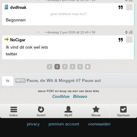
dvdfreak
geen dvdfreak maar kc27
Begonnen
• dinsdag 2 juni 2026 @ 22:40 • 50
NoCigar
Ik vind dit ook wel iets
twitter
1
2
3
4
5
Pauw, de Wit & Moggré #7 Pauw act
tv
NPO1
steun FOK! en koop via een van deze links
Coolblue
Bitvavo
Index
Actief
MyAT
Nieuw
Opslaan
privacy
•
premium account
•
voorwaarden