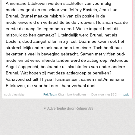
Annemarie Ettekoven werden slachtoffer van voormalig
modellenagent en ronselaar van Jeffrey Epstein, Jean-Luc
Brunel. Brunel maakte misbruik van zijn positie in de
modellenwereld en verkrachtte beide vrouwen. Huisman was de
eerste die aangifte tegen hem deed. Welke impact heeft dit
misbruik op hen gemaakt? Uiteindelijk werd Brunel, net als
Epstein, dood aangetroffen in zijn cel. Daarmee kwam ook het
strafrechtelijk onderzoek naar hem ten einde. Toch heeft hun
bekentenis veel in beweging gebracht. Samen met vijftien oud-
modellen uit verschillende landen werd de actiegroep ‘Victorious
Angels’ opgericht, bestaande uit slachtoffers van onder andere
Brunel. Wat hopen zij met deze actiegroep te bereiken?
Vanavond schuift Thysia Huisman aan, samen met Annemarie
Ettekoven, die voor het eerst haar verhaal doet.
seek electricity
Fok!Team
Kiva micro-kredieten == Doe mee met $25! ==
topic
▼ Advertentie door Refinery89