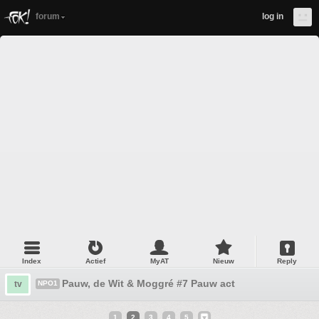
forum
log in
Index
Actief
MyAT
Nieuw
Reply
Pauw, de Wit & Moggré #7 Pauw act
tv
NPO1
1
2
3
4
5