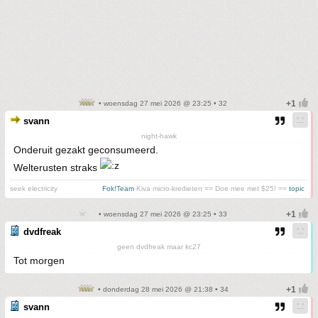
• woensdag 27 mei 2026 @ 23:25 • 32
svann
night-hawk
Onderuit gezakt geconsumeerd.
Welterusten straks
seek electricity
Fok!Team
Kiva micro-kredieten == Doe mee met $25! ==
topic
• woensdag 27 mei 2026 @ 23:25 • 33
dvdfreak
geen dvdfreak maar kc27
Tot morgen
• donderdag 28 mei 2026 @ 21:38 • 34
svann