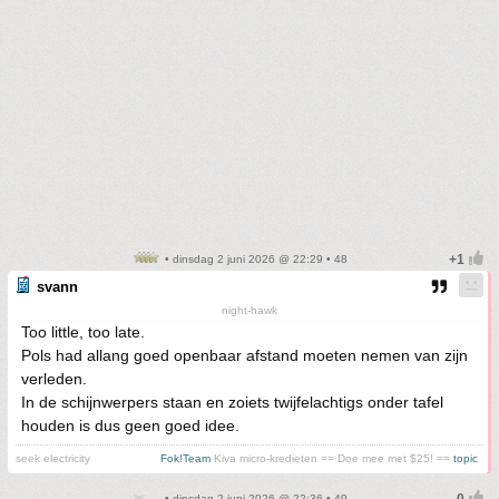
• dinsdag 2 juni 2026 @ 22:29 • 48
svann
night-hawk
Too little, too late.
Pols had allang goed openbaar afstand moeten nemen van zijn
verleden.
In de schijnwerpers staan en zoiets twijfelachtigs onder tafel
houden is dus geen goed idee.
seek electricity
Fok!Team
Kiva micro-kredieten == Doe mee met $25! ==
topic
• dinsdag 2 juni 2026 @ 22:36 • 49