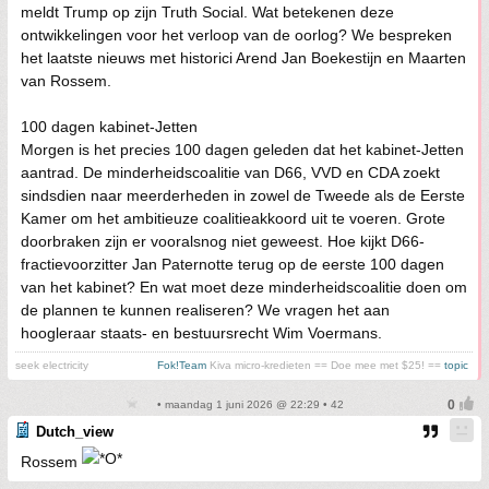
meldt Trump op zijn Truth Social. Wat betekenen deze
ontwikkelingen voor het verloop van de oorlog? We bespreken
het laatste nieuws met historici Arend Jan Boekestijn en Maarten
van Rossem.
100 dagen kabinet-Jetten
Morgen is het precies 100 dagen geleden dat het kabinet-Jetten
aantrad. De minderheidscoalitie van D66, VVD en CDA zoekt
sindsdien naar meerderheden in zowel de Tweede als de Eerste
Kamer om het ambitieuze coalitieakkoord uit te voeren. Grote
doorbraken zijn er vooralsnog niet geweest. Hoe kijkt D66-
fractievoorzitter Jan Paternotte terug op de eerste 100 dagen
van het kabinet? En wat moet deze minderheidscoalitie doen om
de plannen te kunnen realiseren? We vragen het aan
hoogleraar staats- en bestuursrecht Wim Voermans.
seek electricity
Fok!Team
Kiva micro-kredieten == Doe mee met $25! ==
topic
• maandag 1 juni 2026 @ 22:29 • 42
Dutch_view
Rossem