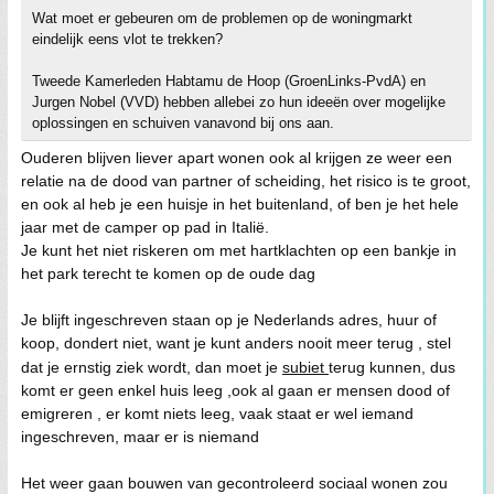
Wat moet er gebeuren om de problemen op de woningmarkt
eindelijk eens vlot te trekken?
Tweede Kamerleden Habtamu de Hoop (GroenLinks-PvdA) en
Jurgen Nobel (VVD) hebben allebei zo hun ideeën over mogelijke
oplossingen en schuiven vanavond bij ons aan.
Ouderen blijven liever apart wonen ook al krijgen ze weer een
relatie na de dood van partner of scheiding, het risico is te groot,
en ook al heb je een huisje in het buitenland, of ben je het hele
jaar met de camper op pad in Italië.
Je kunt het niet riskeren om met hartklachten op een bankje in
het park terecht te komen op de oude dag
Je blijft ingeschreven staan op je Nederlands adres, huur of
koop, dondert niet, want je kunt anders nooit meer terug , stel
dat je ernstig ziek wordt, dan moet je
subiet
terug kunnen, dus
komt er geen enkel huis leeg ,ook al gaan er mensen dood of
emigreren , er komt niets leeg, vaak staat er wel iemand
ingeschreven, maar er is niemand
Het weer gaan bouwen van gecontroleerd sociaal wonen zou