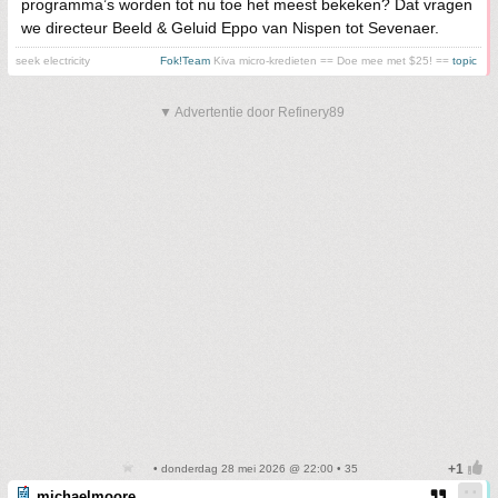
programma’s worden tot nu toe het meest bekeken? Dat vragen
we directeur Beeld & Geluid Eppo van Nispen tot Sevenaer.
seek electricity
Fok!Team
Kiva micro-kredieten == Doe mee met $25! ==
topic
▼ Advertentie door Refinery89
• donderdag 28 mei 2026 @ 22:00 • 35
michaelmoore