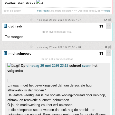
Welterusten straks
seek electricity
Fok!Team
Kiva micro-kredieten == Doe mee met $25! ==
topic
• dinsdag 26 mei 2026 @ 23:30 • 27
dvdfreak
geen dvdfreak maar kc27
Tot morgen
• dinsdag 26 mei 2026 @ 23:58 • 28
michaelmoore
begin ook een voedselbos
Op
dinsdag 26 mei 2026 23:19
schreef
svann
het
volgende:
[..]
En waar moet het bevolkingsdeel dat van de sociale huur
afhankelijk is dan wonen?
De laatste veertig jaar is die sociale woningvoorraad door verkoop,
afbraak en renovatie al enorm gekrompen.
O ja, de marktwerking zou het wel oplossen.
In die krimpende sector werden dan ook nog de arbeids- en
asielmigranten gepropt. Woningconcurentie, een factor die Wilders