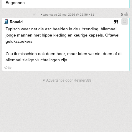
Begonnen
• woensdag 27 mei 2026 @ 22:56 • 31
Ronald
Typisch weer net die azc beelden in de uitzending. Allemaal
jonge mannen met hippe kleding en keurige kapsels. Oftewel
gelukszoekers.
Zou ik misschien ook doen hoor, maar laten we niet doen of dit
allemaal zielige vluchtelingen zijn
٩๏̯͡๏)۶
▼ Advertentie door Refinery89