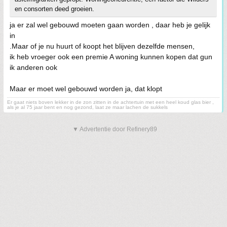
en consorten deed groeien.
ja er zal wel gebouwd moeten gaan worden , daar heb je gelijk
in
.Maar of je nu huurt of koopt het blijven dezelfde mensen,
ik heb vroeger ook een premie A woning kunnen kopen dat gun
ik anderen ook
Maar er moet wel gebouwd worden ja, dat klopt
Er gaat niets boven lekker in de zon zitten in de achtertuin met een heel koud glas bier ,
als je al 75 jaar bent en nog gezond, laat ze maar lachen de sukkels
▼ Advertentie door Refinery89