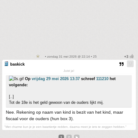
• zondag 31 mei 2026 @ 22:14 • 25
baskick
Juist ja!
Op
vrijdag 29 mei 2026 13:37
schreef
111210
het
volgende:
[..]
Tot de 18e is het geld gewoon van de ouders lijkt mij.
Nee. Rekening op naam van kind is bezit van het kind, maar
fiscaal voor de ouders (hun box 3).
"Met charme kun je je een kwartiertje redden, daarna moet je iets te zeggen hebben."
1
2