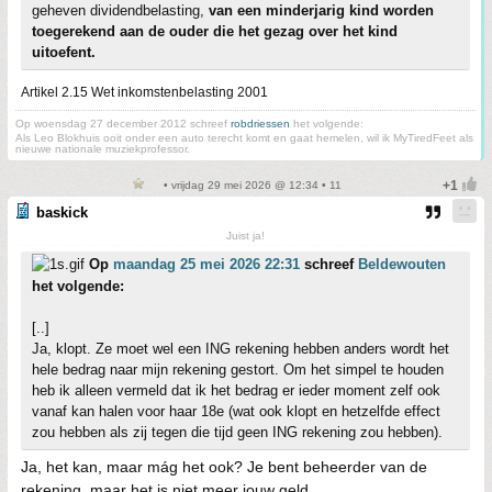
geheven dividendbelasting,
van een minderjarig kind worden
toegerekend aan de ouder die het gezag over het kind
uitoefent.
Artikel 2.15 Wet inkomstenbelasting 2001
Op woensdag 27 december 2012 schreef
robdriessen
het volgende:
Als Leo Blokhuis ooit onder een auto terecht komt en gaat hemelen, wil ik MyTiredFeet als
nieuwe nationale muziekprofessor.
• vrijdag 29 mei 2026 @ 12:34 • 11
baskick
Juist ja!
Op
maandag 25 mei 2026 22:31
schreef
Beldewouten
het volgende:
[..]
Ja, klopt. Ze moet wel een ING rekening hebben anders wordt het
hele bedrag naar mijn rekening gestort. Om het simpel te houden
heb ik alleen vermeld dat ik het bedrag er ieder moment zelf ook
vanaf kan halen voor haar 18e (wat ook klopt en hetzelfde effect
zou hebben als zij tegen die tijd geen ING rekening zou hebben).
Ja, het kan, maar mág het ook? Je bent beheerder van de
rekening, maar het is niet meer jouw geld.