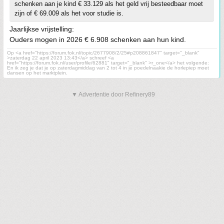
schenken aan je kind € 33.129 als het geld vrij besteedbaar moet
zijn of € 69.009 als het voor studie is.
Jaarlijkse vrijstelling:
Ouders mogen in 2026 € 6.908 schenken aan hun kind.
Op <a href="https://forum.fok.nl/topic/2677908/2/25#p208861847" target="_blank"
>zaterdag 22 april 2023 13:43</a> schreef <a
href="https://forum.fok.nl/user/profile/62881" target="_blank" >r_one</a> het volgende:
En ik zeg je dat je op zaterdagmiddag van 2 tot 4 in je poedelnaakie de horlepiep moet
dansen op het marktplein.
▼ Advertentie door Refinery89