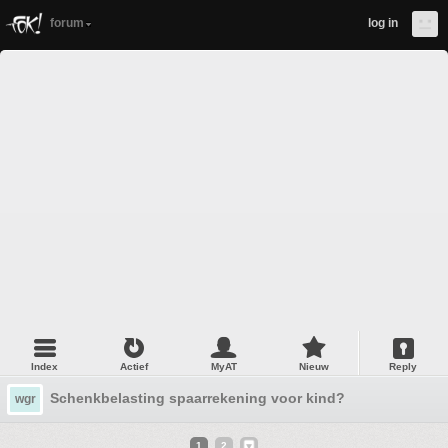
forum
log in
Index
Actief
MyAT
Nieuw
Reply
Schenkbelasting spaarrekening voor kind?
wgr
1
2