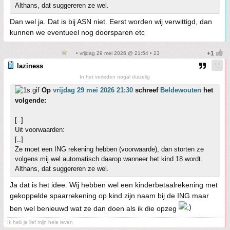
Althans, dat suggereren ze wel.
Dan wel ja. Dat is bij ASN niet. Eerst worden wij verwittigd, dan
kunnen we eventueel nog doorsparen etc
• vrijdag 29 mei 2026 @ 21:54 • 23
laziness
In het verleden nogal duizelig
Op
vrijdag 29 mei 2026 21:30
schreef
Beldewouten
het
volgende:
[..]
Uit voorwaarden:
[..]
Ze moet een ING rekening hebben (voorwaarde), dan storten ze
volgens mij wel automatisch daarop wanneer het kind 18 wordt.
Althans, dat suggereren ze wel.
Ja dat is het idee. Wij hebben wel een kinderbetaalrekening met
gekoppelde spaarrekening op kind zijn naam bij de ING maar
ben wel benieuwd wat ze dan doen als ik die opzeg
Ik heb je lief mijn hele leven