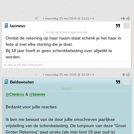
• maandag 25 mei 2026 @ 22:22 • 4
laziness
In het verleden nogal duizelig
Omdat de rekening op haar naam staat schenk je het haar in
feite al met elke storting die je doet.
Bij 18 jaar hoeft er geen schenkbelasting over afgetikt te
worden.
Ik heb je lief mijn hele leven
• maandag 25 mei 2026 @ 22:28 • 5
Beldewouten
Keiglad!
&
@Chinless
@blomke
Bedankt voor jullie reacties.
Ik ben me bewust van de door jullie omschreven jaarlijkse
vrijstelling van de schenbelasting. De lumpsum van deze "Groei
Groter Rekening" gaat straks (als mijn kind 18 jaar oud is)