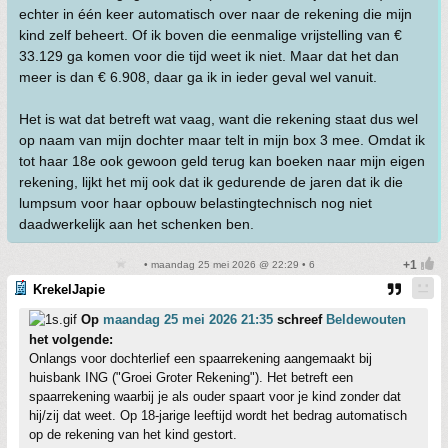
echter in één keer automatisch over naar de rekening die mijn
kind zelf beheert. Of ik boven die eenmalige vrijstelling van €
33.129 ga komen voor die tijd weet ik niet. Maar dat het dan
meer is dan € 6.908, daar ga ik in ieder geval wel vanuit.
Het is wat dat betreft wat vaag, want die rekening staat dus wel
op naam van mijn dochter maar telt in mijn box 3 mee. Omdat ik
tot haar 18e ook gewoon geld terug kan boeken naar mijn eigen
rekening, lijkt het mij ook dat ik gedurende de jaren dat ik die
lumpsum voor haar opbouw belastingtechnisch nog niet
daadwerkelijk aan het schenken ben.
• maandag 25 mei 2026 @ 22:29 • 6
KrekelJapie
Op
maandag 25 mei 2026 21:35
schreef
Beldewouten
het volgende:
Onlangs voor dochterlief een spaarrekening aangemaakt bij
huisbank ING ("Groei Groter Rekening"). Het betreft een
spaarrekening waarbij je als ouder spaart voor je kind zonder dat
hij/zij dat weet. Op 18-jarige leeftijd wordt het bedrag automatisch
op de rekening van het kind gestort.