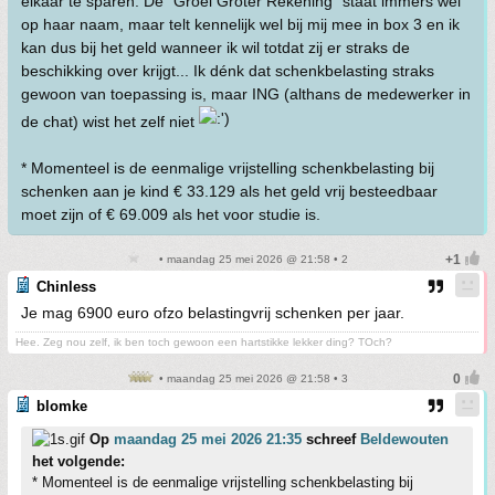
elkaar te sparen. De "Groei Groter Rekening" staat immers wel
op haar naam, maar telt kennelijk wel bij mij mee in box 3 en ik
kan dus bij het geld wanneer ik wil totdat zij er straks de
beschikking over krijgt... Ik dénk dat schenkbelasting straks
gewoon van toepassing is, maar ING (althans de medewerker in
de chat) wist het zelf niet
* Momenteel is de eenmalige vrijstelling schenkbelasting bij
schenken aan je kind € 33.129 als het geld vrij besteedbaar
moet zijn of € 69.009 als het voor studie is.
• maandag 25 mei 2026 @ 21:58 • 2
Chinless
Je mag 6900 euro ofzo belastingvrij schenken per jaar.
Hee. Zeg nou zelf, ik ben toch gewoon een hartstikke lekker ding? TOch?
• maandag 25 mei 2026 @ 21:58 • 3
blomke
Op
maandag 25 mei 2026 21:35
schreef
Beldewouten
het volgende:
* Momenteel is de eenmalige vrijstelling schenkbelasting bij