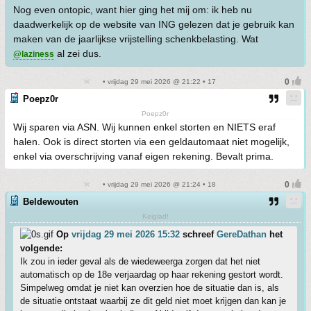
Nog even ontopic, want hier ging het mij om: ik heb nu
daadwerkelijk op de website van ING gelezen dat je gebruik kan
maken van de jaarlijkse vrijstelling schenkbelasting. Wat
al zei dus.
@laziness
• vrijdag 29 mei 2026 @ 21:22 • 17
Poepz0r
Poepz0r
Wij sparen via ASN. Wij kunnen enkel storten en NIETS eraf
halen. Ook is direct storten via een geldautomaat niet mogelijk,
enkel via overschrijving vanaf eigen rekening. Bevalt prima.
• vrijdag 29 mei 2026 @ 21:24 • 18
Beldewouten
Keiglad!
Op
vrijdag 29 mei 2026 15:32
schreef
GereDathan
het
volgende:
Ik zou in ieder geval als de wiedeweerga zorgen dat het niet
automatisch op de 18e verjaardag op haar rekening gestort wordt.
Simpelweg omdat je niet kan overzien hoe de situatie dan is, als
de situatie ontstaat waarbij ze dit geld niet moet krijgen dan kan je