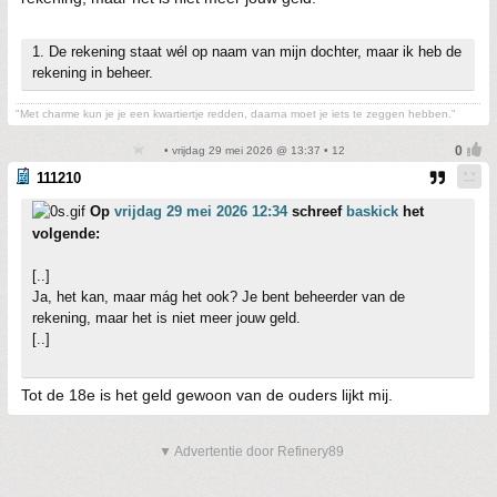
1. De rekening staat wél op naam van mijn dochter, maar ik heb de
rekening in beheer.
"Met charme kun je je een kwartiertje redden, daarna moet je iets te zeggen hebben."
• vrijdag 29 mei 2026 @ 13:37 • 12
111210
Op
vrijdag 29 mei 2026 12:34
schreef
baskick
het
volgende:
[..]
Ja, het kan, maar mág het ook? Je bent beheerder van de
rekening, maar het is niet meer jouw geld.
[..]
Tot de 18e is het geld gewoon van de ouders lijkt mij.
▼ Advertentie door Refinery89