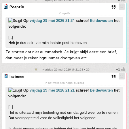
Poepz0r
Poepz0r
Op
vrijdag 29 mei 2026 21:24
schreef
Beldewouten
het
volgende:
[..]
Heb je dus ook, zie mijn laatste post hierboven.
Ze storten dat niet automatisch. Je krijgt altijd eerst een brief,
dan moet je rekeningnummer doorgeven etc
• vrijdag 29 mei 2026 @ 21:28 • 20
laziness
In het verleden nogal duizelig
Op
vrijdag 29 mei 2026 21:21
schreef
Beldewouten
het
volgende:
[..]
Het is uiteraard mijn bedoeling niet om dat geld weer op te nemen.
Dat vooropgesteld voor de volledigheid het volgende:
Ik dacht ergens gelezen te hebben dat het kon (geld weer van die