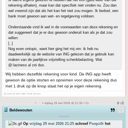
rekening afhalen), maar kan dat specifiek niet vinden nu. Zou dan
wel vreemd zijn dat als het kan het niet zou mogen. Ik bedoel, een
bank moet gewoon aan wet- en regelgeving voldoen.
Onderstaande vind ik wel in de voorwaarden van deze rekening en
dat suggereert dat je er dus gewoon onderuit kan als je dat zou
willen:
[..]
Nog even ontopic, want hier ging het mij om: ik heb nu
daadwerkelijk op de website van ING gelezen dat je gebruik kan
maken van de jaarlijkse vrijstelling schenkbelasting. Wat
@:laziness al zei dus.
Wij hebben dezelfde rekening voor kind. De ING app heeft
gewoon de optie storten en opnemen voor deze rekening dus
met 1 druk op de knop staat het op je eigen rekening.
Ik heb je lief mijn hele leven
• vrijdag 29 mei 2026 @ 21:30 • 21
Beldewouten
Keiglad!
Op
vrijdag 29 mei 2026 21:25
schreef
Poepz0r
het