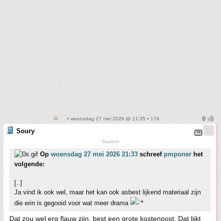
• woensdag 27 mei 2026 @ 21:35 • 179
Soury
Squeek
Op
woensdag 27 mei 2026 21:33
schreef
pmponer
het
volgende:
[..]
Ja vind ik ook wel, maar het kan ook asbest lijkend materiaal zijn
die erin is gegooid voor wat meer drama
Dat zou wel erg flauw zijn, best een grote kostenpost. Dat lijkt