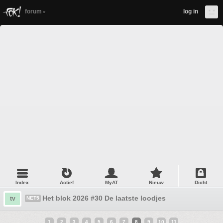
forum
log in
Index
Actief
MyAT
Nieuw
Dicht
Het blok 2026 #30 De laatste loodjes
tv
NET5
1
2
3
4
5
6
7
8
9
10
11