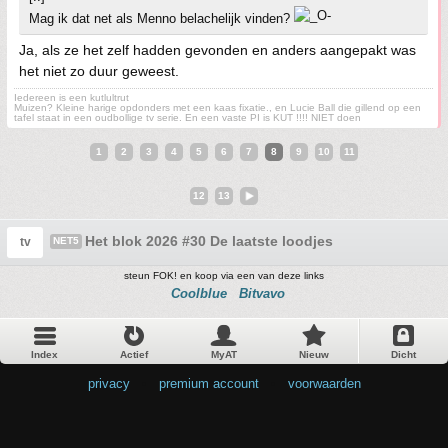
Mag ik dat net als Menno belachelijk vinden?
Ja, als ze het zelf hadden gevonden en anders aangepakt was
het niet zo duur geweest.
Iedereen is een kutlultrut
Muizen? Kleine harige opdonders met een kaas fixatie., en Lucie Ball die gillend op een
tafel staat in een oudbollige tv serie. En een vaste PI is KUT !!!! NIET doen
1
2
3
4
5
6
7
8
9
10
11
12
13
Het blok 2026 #30 De laatste loodjes
tv
NET5
steun FOK! en koop via een van deze links
Coolblue
Bitvavo
Index
Actief
MyAT
Nieuw
Dicht
privacy
•
premium account
•
voorwaarden