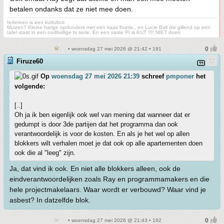
betalen ondanks dat ze niet mee doen.
Iedereen is een kutlultrut
Muizen? Kleine harige opdonders met een kaas fixatie., en Lucie Ball die gillend op een
tafel staat in een oudbollige tv serie. En een vaste PI is KUT !!!! NIET doen
• woensdag 27 mei 2026 @ 21:42 • 191
Firuze60
Op
woensdag 27 mei 2026 21:39
schreef
pmponer
het
volgende:
[..]
Oh ja ik ben eigenlijk ook wel van mening dat wanneer dat er
gedumpt is door 3de partijen dat het programma dan ook
verantwoordelijk is voor de kosten. En als je het wel op allen
blokkers wilt verhalen moet je dat ook op alle apartementen doen
ook die al "leeg" zijn.
Ja, dat vind ik ook. En niet alle blokkers alleen, ook de
eindverantwoordelijken zoals Ray en programmamakers en die
hele projectmakelaars. Waar wordt er verbouwd? Waar vind je
asbest? In datzelfde blok.
• woensdag 27 mei 2026 @ 21:43 • 192