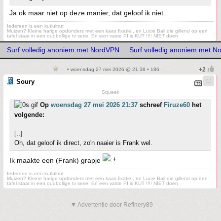
Ja ok maar niet op deze manier, dat geloof ik niet.
Iedereen is een kutlultrut
Muizen? Kleine harige opdonders met een kaas fixatie., en Lucie Ball die gillend op een
tafel staat in een oudbollige tv serie. En een vaste PI is KUT !!!! NIET doen
Surf volledig anoniem met NordVPN
Surf volledig anoniem met 
• woensdag 27 mei 2026 @ 21:38 • 186
Soury
Squeek
Op
woensdag 27 mei 2026 21:37
schreef
Firuze60
het
volgende:
[..]
Oh, dat geloof ik direct, zo'n naaier is Frank wel.
Ik maakte een (Frank) grapje
Iedereen is een kutlultrut
Muizen? Kleine harige opdonders met een kaas fixatie., en Lucie Ball die gillend op een
tafel staat in een oudbollige tv serie. En een vaste PI is KUT !!!! NIET doen
▼ Advertentie door Refinery89