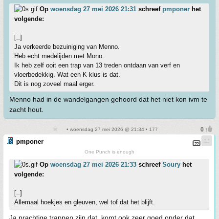
Op
woensdag 27 mei 2026 21:31
schreef
pmponer
het
volgende:
[..]
Ja verkeerde bezuiniging van Menno.
Heb echt medelijden met Mono.
Ik heb zelf ooit een trap van 13 treden ontdaan van verf en
vloerbedekkig. Wat een K klus is dat.
Dit is nog zoveel maal erger.
Menno had in de wandelgangen gehoord dat het niet kon ivm te
zacht hout.
• woensdag 27 mei 2026 @ 21:34 • 177
pmponer
One Punch is enough
Op
woensdag 27 mei 2026 21:33
schreef
Soury
het
volgende:
[..]
Allemaal hoekjes en gleuven, wel tof dat het blijft.
Ja prachtige trappen zijn dat, komt ook zeer goed onder dat