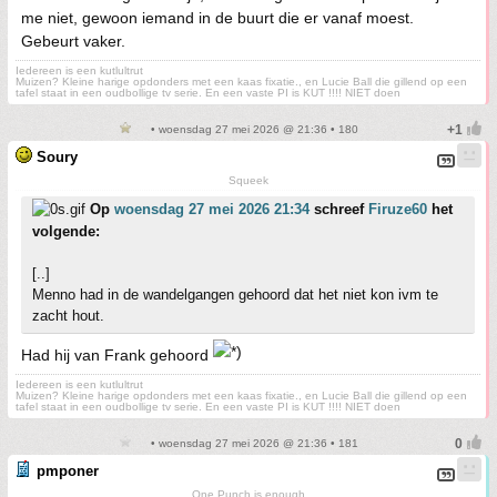
me niet, gewoon iemand in de buurt die er vanaf moest.
Gebeurt vaker.
Iedereen is een kutlultrut
Muizen? Kleine harige opdonders met een kaas fixatie., en Lucie Ball die gillend op een
tafel staat in een oudbollige tv serie. En een vaste PI is KUT !!!! NIET doen
• woensdag 27 mei 2026 @ 21:36 • 180
Soury
Squeek
Op
woensdag 27 mei 2026 21:34
schreef
Firuze60
het
volgende:
[..]
Menno had in de wandelgangen gehoord dat het niet kon ivm te
zacht hout.
Had hij van Frank gehoord
Iedereen is een kutlultrut
Muizen? Kleine harige opdonders met een kaas fixatie., en Lucie Ball die gillend op een
tafel staat in een oudbollige tv serie. En een vaste PI is KUT !!!! NIET doen
• woensdag 27 mei 2026 @ 21:36 • 181
pmponer
One Punch is enough