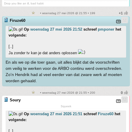
Drop you like an ill, bad habit
• woensdag 27 mei 2026 @ 21:55 • 199
Firuze60
Op
woensdag 27 mei 2026 21:52
schreef
pmponer
het
volgende:
[..]
Ja zonder tv kan je dat anders oplossen
En als we op die toer gaan, uit alles blijkt dat de voorschriften
om veilig te werken voor de ARBO continu werd overschreden.
Zo'n Hendrik had al veel eerder van dat zware werk af moeten
worden gehaald.
• woensdag 27 mei 2026 @ 21:55 • 200
Soury
Squeek
Op
woensdag 27 mei 2026 21:51
schreef
Firuze60
het
volgende:
[..]