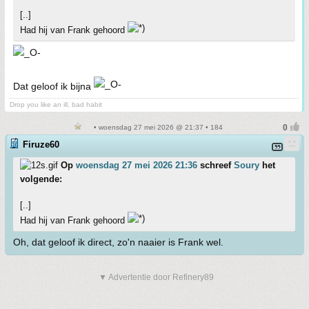
[..]
Had hij van Frank gehoord
Dat geloof ik bijna
Drop you like an ill, bad habit
• woensdag 27 mei 2026 @ 21:37 • 184
Firuze60
Op
woensdag 27 mei 2026 21:36
schreef
Soury
het
volgende:
[..]
Had hij van Frank gehoord
Oh, dat geloof ik direct, zo'n naaier is Frank wel.
▼ Advertentie door Refinery89