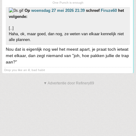
One Punch is enough
Op
woensdag 27 mei 2026 21:39
schreef
Firuze60
het
volgende:
[..]
Haha, ok, maar goed, dan nog, ze weten van elkaar kennelijk niet
alle plannen.
Nou dat is eigenlijk nog wel het meest apart, je praat toch ietwat
met elkaar, dan zegt niemand van "joh, hoe pakken jullie de trap
aan?"
Drop you like an ill, bad habit
▼ Advertentie door Refinery89