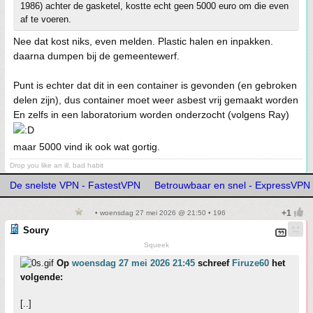
1986) achter de gasketel, kostte echt geen 5000 euro om die even
af te voeren.
Nee dat kost niks, even melden. Plastic halen en inpakken.
daarna dumpen bij de gemeentewerf.
Punt is echter dat dit in een container is gevonden (en gebroken
delen zijn), dus container moet weer asbest vrij gemaakt worden
En zelfs in een laboratorium worden onderzocht (volgens Ray)
maar 5000 vind ik ook wat gortig.
Drop you like an ill, bad habit
De snelste VPN - FastestVPN
Betrouwbaar en snel - ExpressVPN
• woensdag 27 mei 2026 @ 21:50 • 196
Soury
Squeek
Op
woensdag 27 mei 2026 21:45
schreef
Firuze60
het
volgende:
[..]