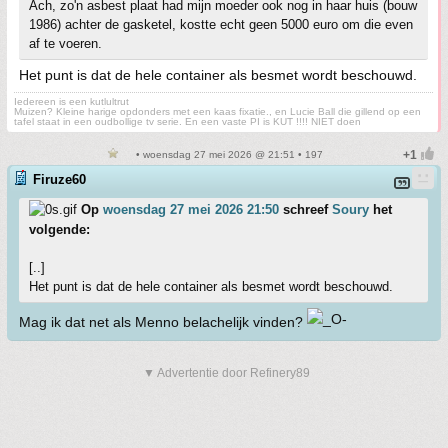
Ach, zo'n asbest plaat had mijn moeder ook nog in haar huis (bouw
1986) achter de gasketel, kostte echt geen 5000 euro om die even
af te voeren.
Het punt is dat de hele container als besmet wordt beschouwd.
Iedereen is een kutlultrut
Muizen? Kleine harige opdonders met een kaas fixatie., en Lucie Ball die gillend op een
tafel staat in een oudbollige tv serie. En een vaste PI is KUT !!!! NIET doen
• woensdag 27 mei 2026 @ 21:51 • 197
Firuze60
Op
woensdag 27 mei 2026 21:50
schreef
Soury
het
volgende:
[..]
Het punt is dat de hele container als besmet wordt beschouwd.
Mag ik dat net als Menno belachelijk vinden?
▼ Advertentie door Refinery89