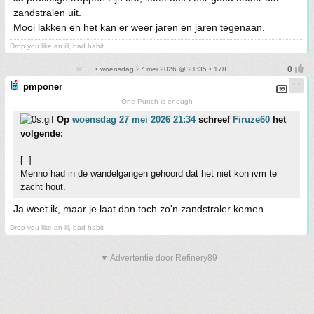
zandstralen uit.
Mooi lakken en het kan er weer jaren en jaren tegenaan.
Drop you like an ill, bad habit
• woensdag 27 mei 2026 @ 21:35 • 178
pmponer
One Punch is enough
Op
woensdag 27 mei 2026 21:34
schreef
Firuze60
het
volgende:
[..]
Menno had in de wandelgangen gehoord dat het niet kon ivm te
zacht hout.
Ja weet ik, maar je laat dan toch zo'n zandstraler komen.
Drop you like an ill, bad habit
▼ Advertentie door Refinery89