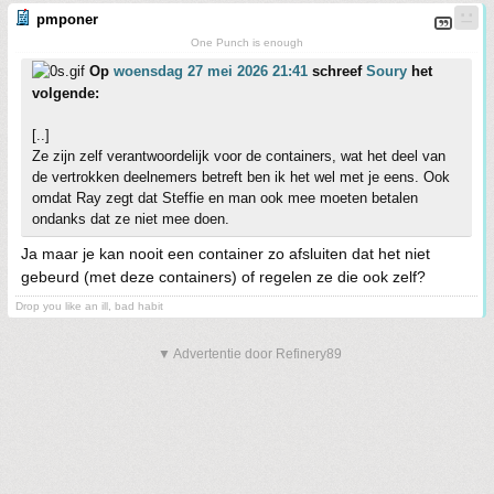
pmponer
One Punch is enough
Op
woensdag 27 mei 2026 21:41
schreef
Soury
het
volgende:
[..]
Ze zijn zelf verantwoordelijk voor de containers, wat het deel van
de vertrokken deelnemers betreft ben ik het wel met je eens. Ook
omdat Ray zegt dat Steffie en man ook mee moeten betalen
ondanks dat ze niet mee doen.
Ja maar je kan nooit een container zo afsluiten dat het niet
gebeurd (met deze containers) of regelen ze die ook zelf?
Drop you like an ill, bad habit
▼ Advertentie door Refinery89