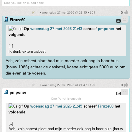
Drop you like an ill, bad habit
• woensdag 27 mei 2026 @ 21:45 • 194
Firuze60
Op
woensdag 27 mei 2026 21:43
schreef
pmponer
het
volgende:
[..]
Ik denk extern asbest
Ach, zo'n asbest plaat had mijn moeder ook nog in haar huis
(bouw 1986) achter de gasketel, kostte echt geen 5000 euro om
die even af te voeren.
• woensdag 27 mei 2026 @ 21:47 • 195
pmponer
One Punch is enough
Op
woensdag 27 mei 2026 21:45
schreef
Firuze60
het
volgende:
[..]
Ach, zo'n asbest plaat had mijn moeder ook nog in haar huis (bouw