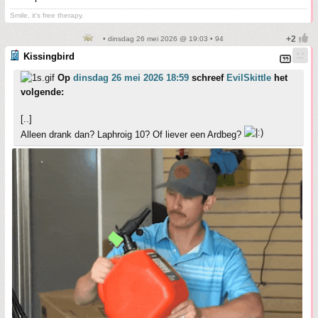
Smile, it's free therapy.
• dinsdag 26 mei 2026 @ 19:03 • 94
Kissingbird
Op
dinsdag 26 mei 2026 18:59
schreef
EvilSkittle
het
volgende:
[..]
Alleen drank dan? Laphroig 10? Of liever een Ardbeg?