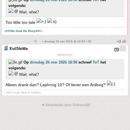
volgende:
Wait, what?
Too little too late
--###No Guts No Glory###--
• dinsdag 26 mei 2026 @ 18:59 • 92
EvilSkittle
Marsbreker
Op
dinsdag 26 mei 2026 18:58
schreef
ToT
het
volgende:
Wait, what?
Alleen drank dan? Laphroig 10? Of liever een Ardbeg?
...hier om je mars te breken.
▼ Advertentie door Refinery89