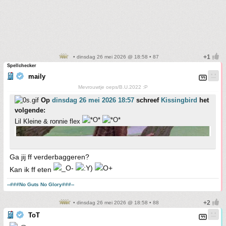
• dinsdag 26 mei 2026 @ 18:58 • 87
Spellchecker
maily
Mevrouwtje oeps/B.U.2022 :P
Op
dinsdag 26 mei 2026 18:57
schreef
Kissingbird
het
volgende:
Lil Kleine & ronnie flex
Ga jij ff verderbaggeren?
Kan ik ff eten
--###No Guts No Glory###--
• dinsdag 26 mei 2026 @ 18:58 • 88
ToT