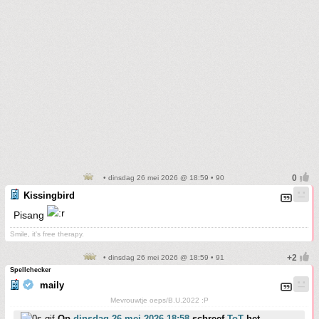
• dinsdag 26 mei 2026 @ 18:59 • 90
Kissingbird
Pisang
Smile, it's free therapy.
• dinsdag 26 mei 2026 @ 18:59 • 91
Spellchecker
maily
Mevrouwtje oeps/B.U.2022 :P
Op
dinsdag 26 mei 2026 18:58
schreef
ToT
het