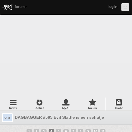
forum
log in
Index
Actief
MyAT
Nieuw
Dicht
DAGBAGGER #565 Evil Skittle is een schatje
onz
1
2
3
4
5
6
7
8
9
10
11