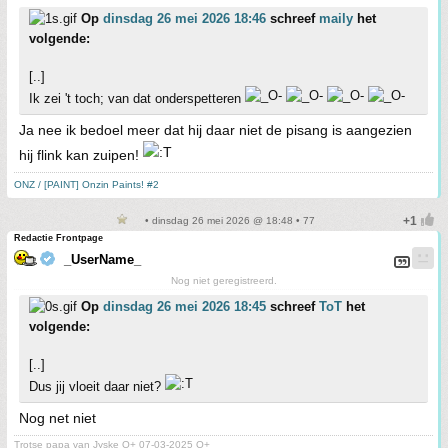
Op
dinsdag 26 mei 2026 18:46
schreef
maily
het
volgende:
[..]
Ik zei 't toch; van dat onderspetteren
Ja nee ik bedoel meer dat hij daar niet de pisang is aangezien
hij flink kan zuipen!
ONZ / [PAINT] Onzin Paints! #2
• dinsdag 26 mei 2026 @ 18:48 • 77
Redactie Frontpage
_UserName_
Nog niet geregistreerd.
Op
dinsdag 26 mei 2026 18:45
schreef
ToT
het
volgende:
[..]
Dus jij vloeit daar niet?
Nog net niet
Trotse papa van Jyske O+ 07-03-2025 O+