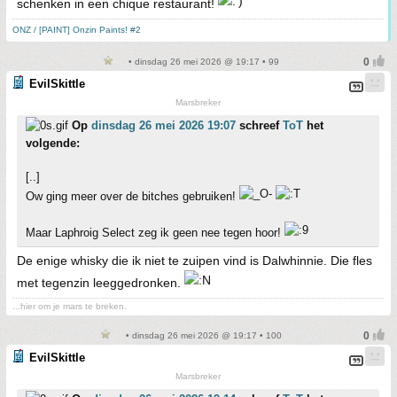
schenken in een chique restaurant!
ONZ / [PAINT] Onzin Paints! #2
• dinsdag 26 mei 2026 @ 19:17 • 99
EvilSkittle
Marsbreker
Op
dinsdag 26 mei 2026 19:07
schreef
ToT
het
volgende:
[..]
Ow ging meer over de bitches gebruiken!
Maar Laphroig Select zeg ik geen nee tegen hoor!
De enige whisky die ik niet te zuipen vind is Dalwhinnie. Die fles
met tegenzin leeggedronken.
...hier om je mars te breken.
• dinsdag 26 mei 2026 @ 19:17 • 100
EvilSkittle
Marsbreker