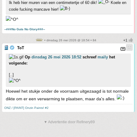
Ik heb hier muren van een centimetertje of 60 dik!
Koele en
coole fucking mancave hier!
--###No Guts No Glory###--
• dinsdag 26 mei 2026 @ 18:54 • 84
ToT
Op
dinsdag 26 mei 2026 18:52
schreef
maily
het
volgende:
[..]
Hoewel het stukje onder de voorraam uitgezaagd is tot normale
dikte om er een verwarming te plaatsen, maar da's alles.
ONZ / [PAINT] Onzin Paints! #2
▼ Advertentie door Refinery89