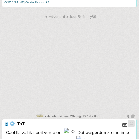
ONZ / [PAINT] Onzin Paints! #2
▼ Advertentie door Refinery89
• dinsdag 26 mei 2026 @ 19:14 • 98
ToT
Caol Ila zal ik nooit vergeten!
Dat weigerden ze me in te