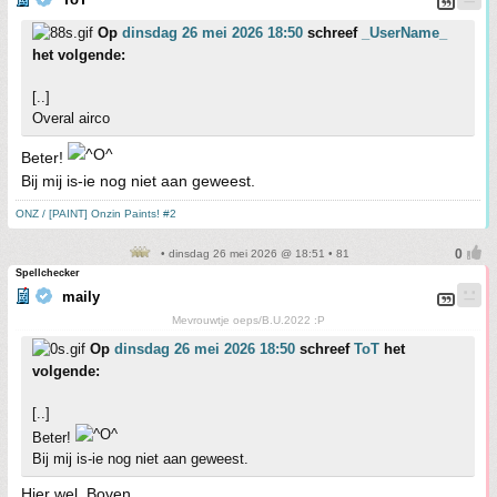
Op
dinsdag 26 mei 2026 18:50
schreef
_UserName_
het volgende:
[..]
Overal airco
Beter!
Bij mij is-ie nog niet aan geweest.
ONZ / [PAINT] Onzin Paints! #2
• dinsdag 26 mei 2026 @ 18:51 • 81
Spellchecker
maily
Mevrouwtje oeps/B.U.2022 :P
Op
dinsdag 26 mei 2026 18:50
schreef
ToT
het
volgende:
[..]
Beter!
Bij mij is-ie nog niet aan geweest.
Hier wel. Boven.