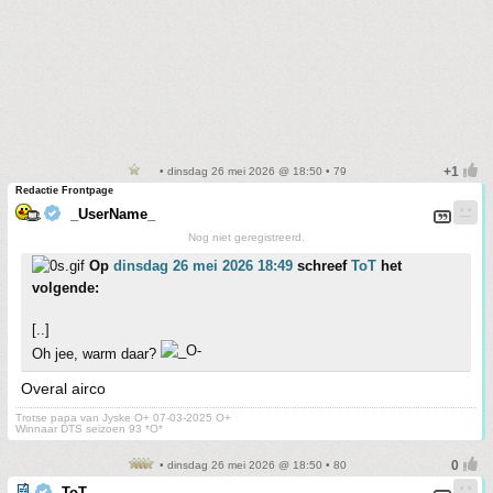
• dinsdag 26 mei 2026 @ 18:50 • 79
Redactie Frontpage
_UserName_
Nog niet geregistreerd.
Op
dinsdag 26 mei 2026 18:49
schreef
ToT
het
volgende:
[..]
Oh jee, warm daar?
Overal airco
Trotse papa van Jyske O+ 07-03-2025 O+
Winnaar DTS seizoen 93 *O*
• dinsdag 26 mei 2026 @ 18:50 • 80
ToT