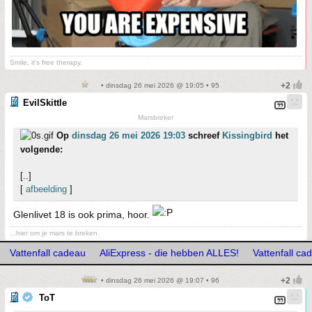
Smile, it's free therapy.
• dinsdag 26 mei 2026 @ 19:05 • 95
EvilSkittle
Marsbreker
Op
dinsdag 26 mei 2026 19:03
schreef
Kissingbird
het
volgende:
[..]
[
afbeelding
]
Glenlivet 18 is ook prima, hoor.
...hier om je mars te breken.
Vattenfall cadeau
AliExpress - die hebben ALLES!
Vattenfall ca
• dinsdag 26 mei 2026 @ 19:07 • 96
ToT