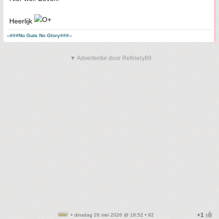
Heerlijk
--###No Guts No Glory###--
▼ Advertentie door Refinery89
• dinsdag 26 mei 2026 @ 18:52 • 82