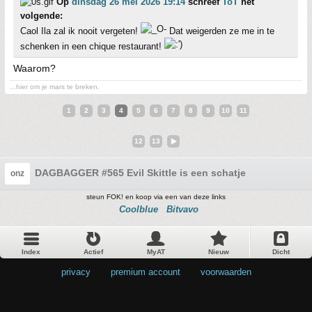
Op
dinsdag 26 mei 2026 19:14
schreef
ToT
het
volgende:
Caol Ila zal ik nooit vergeten!
Dat weigerden ze me in te
schenken in een chique restaurant!
Waarom?
...hier om je mars te breken.
1
2
3
4
5
6
7
8
9
10
11
12
13
DAGBAGGER #565 Evil Skittle is een schatje
onz
steun FOK! en koop via een van deze links
Coolblue
Bitvavo
Index
Actief
MyAT
Nieuw
Dicht
privacy
•
premium account
•
voorwaarden