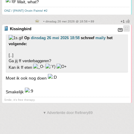
Wait, what?
ONZ / [PAINT] Onzin Paints! #2
• dinsdag 26 mei 2026 @ 18:58 • 89
Kissingbird
Op
dinsdag 26 mei 2026 18:58
schreef
maily
het
volgende:
[..]
Ga jij ff verderbaggeren?
Kan ik ff eten
Moet ik ook nog doen
Smakelijk
Smile, it's free therapy.
▼ Advertentie door Refinery89