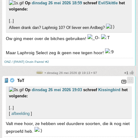
Op
dinsdag 26 mei 2026 18:59
schreef
EvilSkittle
het
volgende:
[..]
Alleen drank dan? Laphroig 10? Of liever een Ardbeg?
Ow ging meer over de bitches gebruiken!
Maar Laphroig Select zeg ik geen nee tegen hoor!
ONZ / [PAINT] Onzin Paints! #2
• dinsdag 26 mei 2026 @ 19:13 • 97
ToT
Op
dinsdag 26 mei 2026 19:03
schreef
Kissingbird
het
volgende:
[..]
[
afbeelding
]
Valt mee hoor, ze hebben veel duurdere soorten, die ik nog niet
geproefd heb.