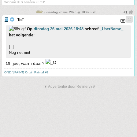
Winnaar DTS seizoen 93 *O*
• dinsdag 26 mei 2026 @ 18:49 • 78
ToT
Op
dinsdag 26 mei 2026 18:48
schreef
_UserName_
het volgende:
[..]
Nog net niet
Oh jee, warm daar?
ONZ / [PAINT] Onzin Paints! #2
▼ Advertentie door Refinery89