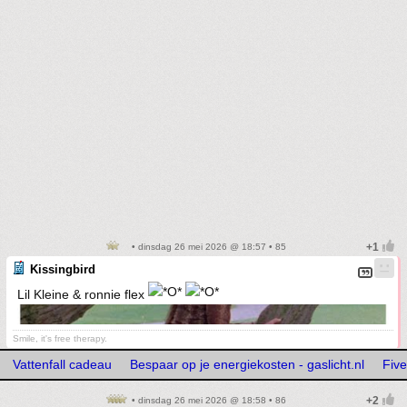
• dinsdag 26 mei 2026 @ 18:57 • 85
Kissingbird
Lil Kleine & ronnie flex
Smile, it's free therapy.
Vattenfall cadeau
Bespaar op je energiekosten - gaslicht.nl
Five
• dinsdag 26 mei 2026 @ 18:58 • 86