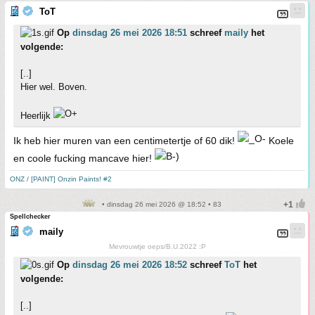
ToT
Op
dinsdag 26 mei 2026 18:51
schreef
maily
het
volgende:
[..]
Hier wel. Boven.
Heerlijk
Ik heb hier muren van een centimetertje of 60 dik!
Koele
en coole fucking mancave hier!
ONZ / [PAINT] Onzin Paints! #2
• dinsdag 26 mei 2026 @ 18:52 • 83
Spellchecker
maily
Mevrouwtje oeps/B.U.2022 :P
Op
dinsdag 26 mei 2026 18:52
schreef
ToT
het
volgende:
[..]