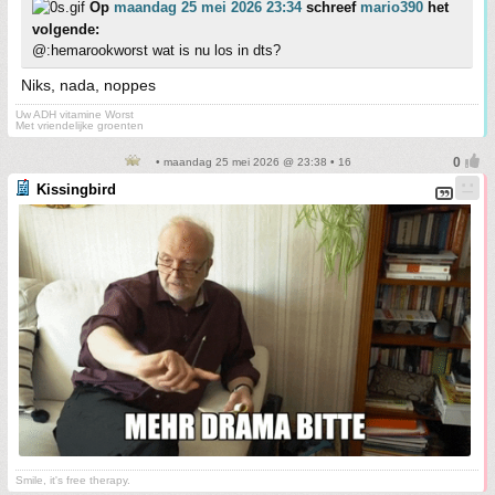
Op
maandag 25 mei 2026 23:34
schreef
mario390
het
volgende:
@:hemarookworst wat is nu los in dts?
Niks, nada, noppes
Uw ADH vitamine Worst
Met vriendelijke groenten
• maandag 25 mei 2026 @ 23:38 • 16
Kissingbird
Smile, it's free therapy.