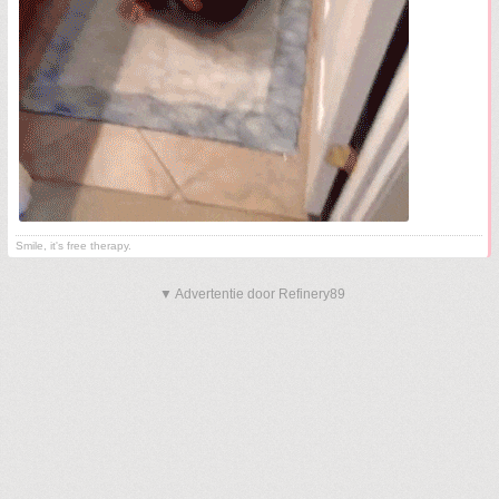
Smile, it's free therapy.
▼ Advertentie door Refinery89