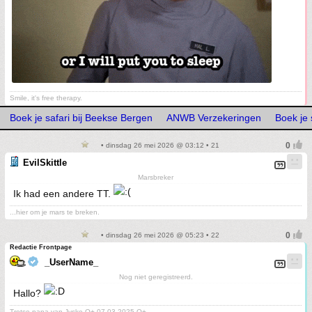
Smile, it's free therapy.
Boek je safari bij Beekse Bergen
ANWB Verzekeringen
Boek je 
• dinsdag 26 mei 2026 @ 03:12 • 21
EvilSkittle
Marsbreker
Ik had een andere TT.
...hier om je mars te breken.
• dinsdag 26 mei 2026 @ 05:23 • 22
Redactie Frontpage
_UserName_
Nog niet geregistreerd.
Hallo?
Trotse papa van Jyske O+ 07-03-2025 O+