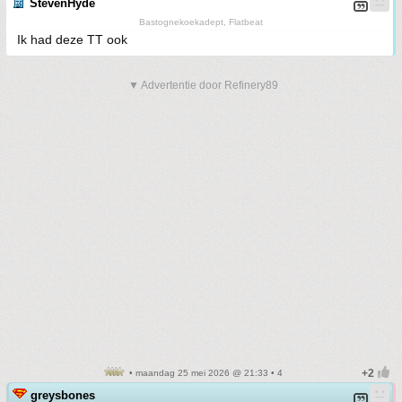
StevenHyde
Bastognekoekadept, Flatbeat
Ik had deze TT ook
▼ Advertentie door Refinery89
• maandag 25 mei 2026 @ 21:33 • 4
greysbones