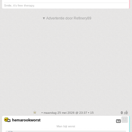
Smile, it's free therapy.
▼ Advertentie door Refinery89
• maandag 25 mei 2026 @ 23:37 • 15
hemarookworst
Man bijt worst