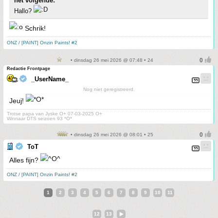
het volgende:
Hallo?
Schrik!
ONZ / [PAINT] Onzin Paints! #2
• dinsdag 26 mei 2026 @ 07:48 • 24
Redactie Frontpage
_UserName_
Nog niet geregistreerd.
Jeuj!
Trotse papa van Jyske O+ 07-03-2025 O+
Winnaar DTS seizoen 93 *O*
• dinsdag 26 mei 2026 @ 08:01 • 25
ToT
Alles fijn?
ONZ / [PAINT] Onzin Paints! #2
1
2
3
4
5
6
7
8
9
10
11
12
13