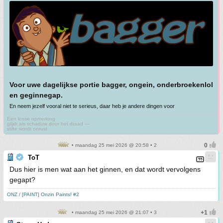
Voor uwe dagelijkse portie bagger, ongein, onderbroekenlol
en geginnegap.
En neem jezelf vooral niet te serieus, daar heb je andere dingen voor
Een losse opmerking
glijdt als schaduw door het draad —
stilte wordt onrust
• maandag 25 mei 2026 @ 20:58 • 2
ToT
Dus hier is men wat aan het ginnen, en dat wordt vervolgens
gegapt?
ONZ / [PAINT] Onzin Paints! #2
• maandag 25 mei 2026 @ 21:07 • 3