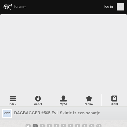
forum
log in
Index
Actief
MyAT
Nieuw
Dicht
DAGBAGGER #565 Evil Skittle is een schatje
onz
1
2
3
4
5
6
7
8
9
10