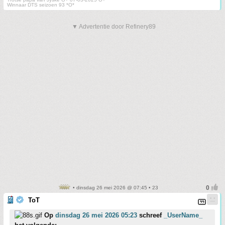
Winnaar DTS seizoen 93 *O*
▼ Advertentie door Refinery89
• dinsdag 26 mei 2026 @ 07:45 • 23
ToT
Op
dinsdag 26 mei 2026 05:23
schreef
_UserName_