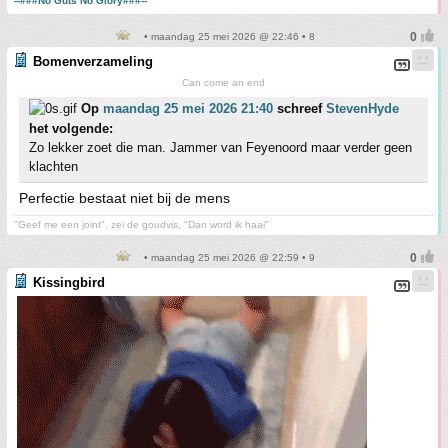
--###No Guts No Glory###--
• maandag 25 mei 2026 @ 22:46 • 8
Bomenverzameling
Can come an end
Op
maandag 25 mei 2026 21:40
schreef
StevenHyde
het volgende:
Zo lekker zoet die man. Jammer van Feyenoord maar verder geen
klachten
Perfectie bestaat niet bij de mens
"Geef me een joint", zei de goudvis, "Dan word ik haai"
• maandag 25 mei 2026 @ 22:59 • 9
Kissingbird