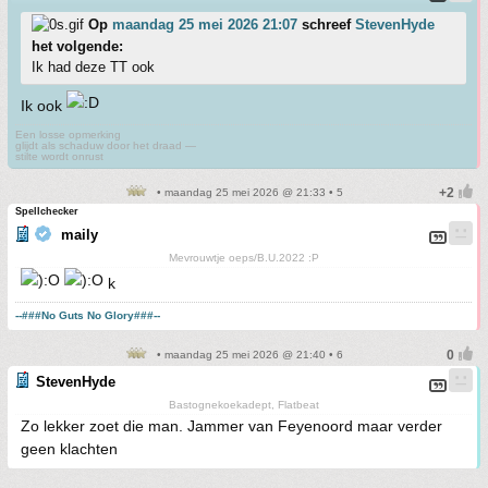
Op
maandag 25 mei 2026 21:07
schreef
StevenHyde
het volgende:
Ik had deze TT ook
Ik ook
Een losse opmerking
glijdt als schaduw door het draad —
stilte wordt onrust
• maandag 25 mei 2026 @ 21:33 • 5
Spellchecker
maily
Mevrouwtje oeps/B.U.2022 :P
k
--###No Guts No Glory###--
• maandag 25 mei 2026 @ 21:40 • 6
StevenHyde
Bastognekoekadept, Flatbeat
Zo lekker zoet die man. Jammer van Feyenoord maar verder
geen klachten