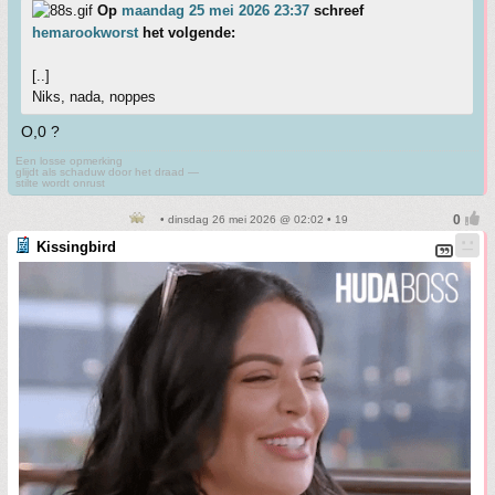
Op
maandag 25 mei 2026 23:37
schreef
hemarookworst
het volgende:
[..]
Niks, nada, noppes
O,0 ?
Een losse opmerking
glijdt als schaduw door het draad —
stilte wordt onrust
• dinsdag 26 mei 2026 @ 02:02 • 19
Kissingbird