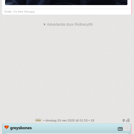
Smile, it's free therapy.
▼ Advertentie door Refinery89
• dinsdag 26 mei 2026 @ 01:53 • 18
greysbones