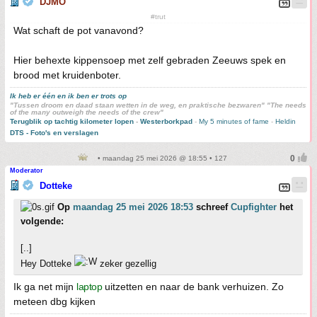
DJMO
#trut
Wat schaft de pot vanavond?
Hier behexte kippensoep met zelf gebraden Zeeuws spek en
brood met kruidenboter.
Ik heb er één en ik ben er trots op
"Tussen droom en daad staan wetten in de weg, en praktische bezwaren" "The needs
of the many outweigh the needs of the crew"
Terugblik op tachtig kilometer lopen
-
Westerborkpad
-
My 5 minutes of fame
-
Heldin
DTS - Foto's en verslagen
• maandag 25 mei 2026 @ 18:55 • 127
Moderator
Dotteke
Op
maandag 25 mei 2026 18:53
schreef
Cupfighter
het
volgende:
[..]
Hey Dotteke
zeker gezellig
Ik ga net mijn
laptop
uitzetten en naar de bank verhuizen. Zo
meteen dbg kijken