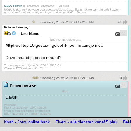
MED / Homijn
||
"Sjankebekkenkonijn"
– Dotteke
Nijntje is dan ook gewoon een commerciële sell out. Echte nijnen van het volk hebben
geen standbeelden nodig om legendarisch te zijn!"
– Grrrrrrrr
• maandag 25 mei 2026 @ 19:25 • 144
Redactie Frontpage
_UserName_
Nog niet geregistreerd.
Altijd wel top 10 gestaan geloof ik, een maandje niet.
Deze maand je beste maand?
Trotse papa van Jyske O+ 07-03-2025 O+
Winnaar DTS seizoen 93 *O*
• maandag 25 mei 2026 @ 19:26 • 145
Pinnenmutske
Blub
Davuk
Werewolf
Papa 15/11/1950 - 29/08/2025
Fring is mijn allerliefste knuffelkont
Been haunted by a million screams
Knab - Jouw online bank
Fiverr - alle diensten vanaf 5 piek
Bek