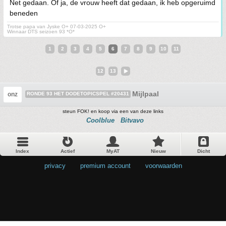
Net gedaan. Of ja, de vrouw heeft dat gedaan, ik heb opgeruimd
beneden
Trotse papa van Jyske O+ 07-03-2025 O+
Winnaar DTS seizoen 93 *O*
1
2
3
4
5
6
7
8
9
10
11
12
13
Mijlpaal
onz
RONDE 93 HET DODETOPICSPEL #20431
steun FOK! en koop via een van deze links
Coolblue
Bitvavo
Index
Actief
MyAT
Nieuw
Dicht
privacy
•
premium account
•
voorwaarden