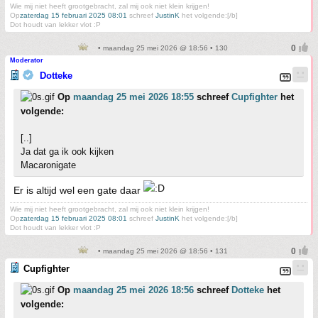
Wie mij niet heeft grootgebracht, zal mij ook niet klein krijgen!
Op
zaterdag 15 februari 2025 08:01
schreef
JustinK
het volgende:[/b]
Dot houdt van lekker vlot :P
• maandag 25 mei 2026 @ 18:56 • 130
Moderator
Dotteke
Op
maandag 25 mei 2026 18:55
schreef
Cupfighter
het
volgende:
[..]
Ja dat ga ik ook kijken
Macaronigate
Er is altijd wel een gate daar
Wie mij niet heeft grootgebracht, zal mij ook niet klein krijgen!
Op
zaterdag 15 februari 2025 08:01
schreef
JustinK
het volgende:[/b]
Dot houdt van lekker vlot :P
• maandag 25 mei 2026 @ 18:56 • 131
Cupfighter
Op
maandag 25 mei 2026 18:56
schreef
Dotteke
het
volgende: