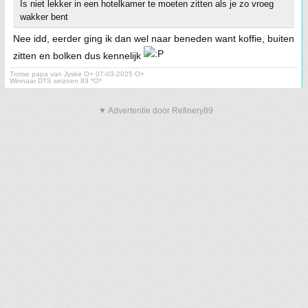
Is niet lekker in een hotelkamer te moeten zitten als je zo vroeg
wakker bent
Nee idd, eerder ging ik dan wel naar beneden want koffie, buiten
zitten en bolken dus kennelijk
Trotse papa van Jyske O+ 07-03-2025 O+
Winnaar DTS seizoen 93 *O*
▼ Advertentie door Refinery89