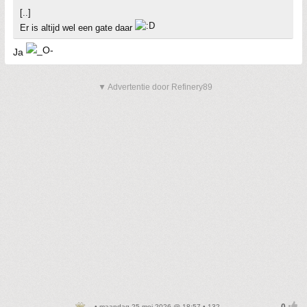
[..]
Er is altijd wel een gate daar
Ja
▼ Advertentie door Refinery89
• maandag 25 mei 2026 @ 18:57 • 132