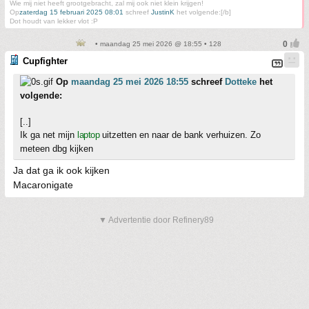
Wie mij niet heeft grootgebracht, zal mij ook niet klein krijgen!
Op
zaterdag 15 februari 2025 08:01
schreef
JustinK
het volgende:[/b]
Dot houdt van lekker vlot :P
• maandag 25 mei 2026 @ 18:55 • 128
Cupfighter
Op
maandag 25 mei 2026 18:55
schreef
Dotteke
het
volgende:
[..]
Ik ga net mijn
laptop
uitzetten en naar de bank verhuizen. Zo
meteen dbg kijken
Ja dat ga ik ook kijken
Macaronigate
▼ Advertentie door Refinery89