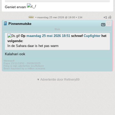
Geniet ervan
• maandag 25 mei 2026 @ 19:00 • 134
Pinnenmutske
Blub
Op
maandag 25 mei 2026 18:51
schreef
Cupfighter
het
volgende:
In de Sahara daar is het pas warm
Kalahari ook
Werewolf
Papa 15/11/1950 - 29/08/2025
Fring is mijn allerliefste knuffelkont
Been haunted by a million screams
▼ Advertentie door Refinery89