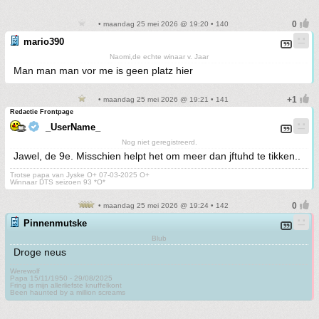
• maandag 25 mei 2026 @ 19:20 • 140
mario390
Naomi,de echte winaar v. Jaar
Man man man vor me is geen platz hier
• maandag 25 mei 2026 @ 19:21 • 141
Redactie Frontpage
_UserName_
Nog niet geregistreerd.
Jawel, de 9e. Misschien helpt het om meer dan jftuhd te tikken..
Trotse papa van Jyske O+ 07-03-2025 O+
Winnaar DTS seizoen 93 *O*
• maandag 25 mei 2026 @ 19:24 • 142
Pinnenmutske
Blub
Droge neus
Werewolf
Papa 15/11/1950 - 29/08/2025
Fring is mijn allerliefste knuffelkont
Been haunted by a million screams