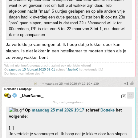
want ik wil gewoon niet om half 5 al wakker zijn daar. Heb
afgelopen nacht "maar" 5 uurtjes geslapen en op alle andere vrije
dagen had ik overdag een dutje gedaan. Gister ben ik ook na 23u
"pas" gaan slapen, normaal is dat rond 22u. Vanavond wil ik tot
00u redden, PP is niet van 5 tot 22 maar van 8 tot 1, dus daar wil
ik me op aanpassen
Ja vertelde je vanmorgen al. Ik hoop dat je lekker door kan
slapen. Is niet lekker in een hotelkamer te moeten zitten als je
zo vroeg wakker bent
Wie mij niet heeft grootgebracht, zal mij ook niet klein krijgen!
Op
zaterdag 15 februari 2025 08:01
schreef
JustinK
het volgende:[/b]
Dot houdt van lekker vlot :P
• maandag 25 mei 2026 @ 19:19 • 139
Redactie Frontpage
_UserName_
Nog niet geregistreerd.
Op
maandag 25 mei 2026 19:17
schreef
Dotteke
het
volgende:
[..]
Ja vertelde je vanmorgen al. Ik hoop dat je lekker door kan slapen.