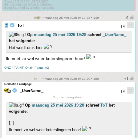
Papa 15/11/1950 - 29/08/2025
Fring is mijn allerliefste knuffelkont
Been haunted by a million screams
• maandag 25 mei 2026 @ 19:28 • 149
ToT
Op
maandag 25 mei 2026 19:28
schreef
_UserName_
het volgende:
Het wordt druk hier
Ik moet zo wel weer koterslingeren hoor!
ONZ / [PAINT] Onzin Paints! #2
• maandag 25 mei 2026 @ 19:29 • 150
Redactie Frontpage
_UserName_
Nog niet geregistreerd.
Op
maandag 25 mei 2026 19:28
schreef
ToT
het
volgende:
[..]
Ik moet zo wel weer koterslingeren hoor!