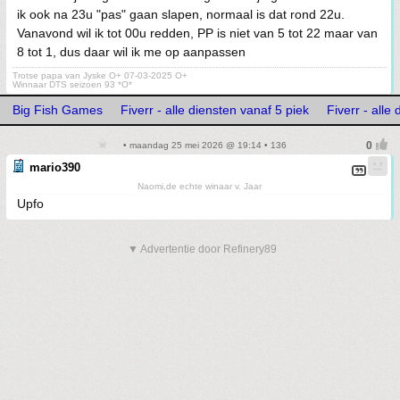
ik ook na 23u "pas" gaan slapen, normaal is dat rond 22u.
Vanavond wil ik tot 00u redden, PP is niet van 5 tot 22 maar van
8 tot 1, dus daar wil ik me op aanpassen
Trotse papa van Jyske O+ 07-03-2025 O+
Winnaar DTS seizoen 93 *O*
Big Fish Games
Fiverr - alle diensten vanaf 5 piek
Fiverr - alle
• maandag 25 mei 2026 @ 19:14 • 136
mario390
Naomi,de echte winaar v. Jaar
Upfo
▼ Advertentie door Refinery89