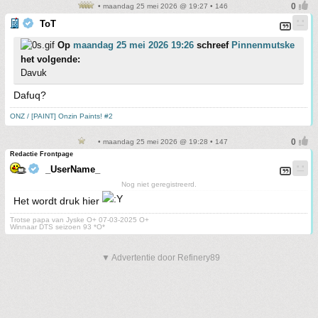
• maandag 25 mei 2026 @ 19:27 • 146
ToT
Op
maandag 25 mei 2026 19:26
schreef
Pinnenmutske
het volgende:
Davuk
Dafuq?
ONZ / [PAINT] Onzin Paints! #2
• maandag 25 mei 2026 @ 19:28 • 147
Redactie Frontpage
_UserName_
Nog niet geregistreerd.
Het wordt druk hier
Trotse papa van Jyske O+ 07-03-2025 O+
Winnaar DTS seizoen 93 *O*
▼ Advertentie door Refinery89