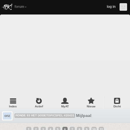
forum
log in
Index
Actief
MyAT
Nieuw
Dicht
Mijlpaal
onz
RONDE 93 HET DODETOPICSPEL #20431
1
2
3
4
5
6
7
8
9
10
11