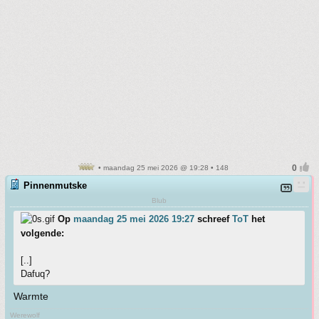
• maandag 25 mei 2026 @ 19:28 • 148
Pinnenmutske
Blub
Op
maandag 25 mei 2026 19:27
schreef
ToT
het
volgende:
[..]
Dafuq?
Warmte
Werewolf