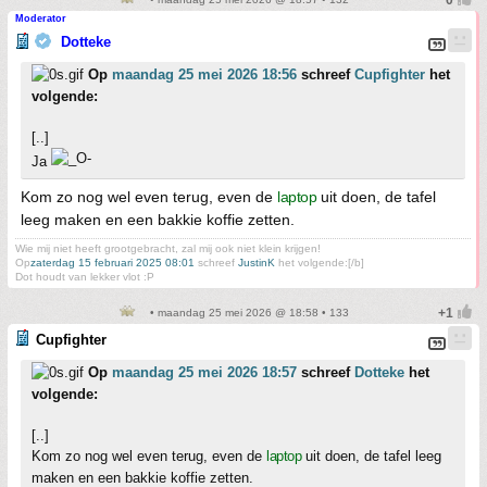
Moderator
Dotteke
Op
maandag 25 mei 2026 18:56
schreef
Cupfighter
het
volgende:
[..]
Ja
Kom zo nog wel even terug, even de
laptop
uit doen, de tafel
leeg maken en een bakkie koffie zetten.
Wie mij niet heeft grootgebracht, zal mij ook niet klein krijgen!
Op
zaterdag 15 februari 2025 08:01
schreef
JustinK
het volgende:[/b]
Dot houdt van lekker vlot :P
• maandag 25 mei 2026 @ 18:58 • 133
Cupfighter
Op
maandag 25 mei 2026 18:57
schreef
Dotteke
het
volgende:
[..]
Kom zo nog wel even terug, even de
laptop
uit doen, de tafel leeg
maken en een bakkie koffie zetten.