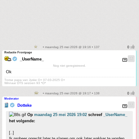
• maandag 25 mei 2026 @ 19:16 • 137
Redactie Frontpage
_UserName_
Nog niet geregistreerd.
Ok
Trotse papa van Jyske O+ 07-03-2025 O+
Winnaar DTS seizoen 93 *O*
• maandag 25 mei 2026 @ 19:17 • 138
Moderator
Dotteke
Op
maandag 25 mei 2026 19:02
schreef
_UserName_
het volgende:
[..]
Ik probeer oprecht later te slapen om ook later wakker te worden