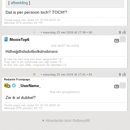
[
afbeelding
]
Dat is per persoon toch? TOCH!?
Trotse papa van Jyske O+ 07-03-2025 O+
Winnaar DTS seizoen 93 *O*
• maandag 25 mei 2026 @ 17:39 • 80
MooieTop6
JUS MOET BLIJVEN
Hdhwjjdhdsdotbolkdnsbnsns
Ik laat me niet nog een keer wegpesten ^p^
Trap niet in de verzinsels van mijn hater <3
Ik doe niet aan DMs, ongeacht de fabeltjes <3
• maandag 25 mei 2026 @ 17:41 • 81
Redactie Frontpage
_UserName_
Nog niet geregistreerd.
Zie ik al dubbel?
Trotse papa van Jyske O+ 07-03-2025 O+
Winnaar DTS seizoen 93 *O*
▼ Advertentie door Refinery89