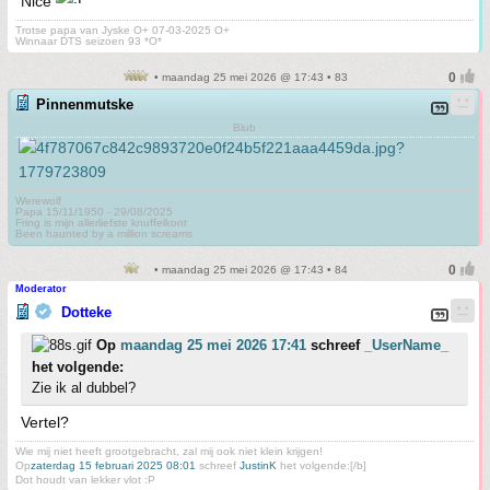
Nice
Trotse papa van Jyske O+ 07-03-2025 O+
Winnaar DTS seizoen 93 *O*
• maandag 25 mei 2026 @ 17:43 • 83
Pinnenmutske
Blub
Werewolf
Papa 15/11/1950 - 29/08/2025
Fring is mijn allerliefste knuffelkont
Been haunted by a million screams
• maandag 25 mei 2026 @ 17:43 • 84
Moderator
Dotteke
Op
maandag 25 mei 2026 17:41
schreef
_UserName_
het volgende:
Zie ik al dubbel?
Vertel?
Wie mij niet heeft grootgebracht, zal mij ook niet klein krijgen!
Op
zaterdag 15 februari 2025 08:01
schreef
JustinK
het volgende:[/b]
Dot houdt van lekker vlot :P