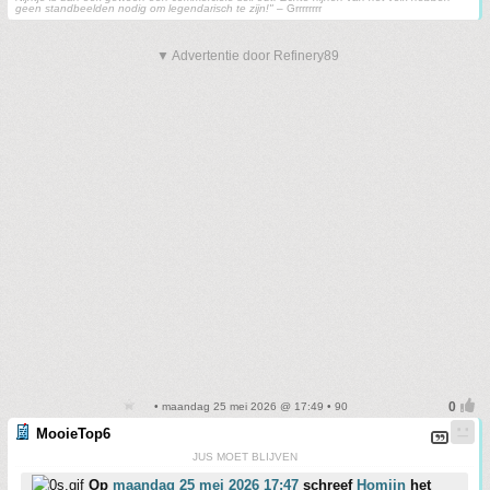
geen standbeelden nodig om legendarisch te zijn!"
– Grrrrrrrr
▼ Advertentie door Refinery89
• maandag 25 mei 2026 @ 17:49 • 90
MooieTop6
JUS MOET BLIJVEN
Op
maandag 25 mei 2026 17:47
schreef
Homijn
het