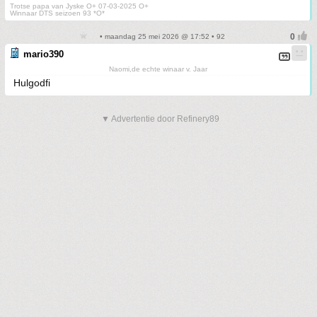
Trotse papa van Jyske O+ 07-03-2025 O+
Winnaar DTS seizoen 93 *O*
• maandag 25 mei 2026 @ 17:52 • 92
mario390
Naomi,de echte winaar v. Jaar
Hulgodfi
▼ Advertentie door Refinery89