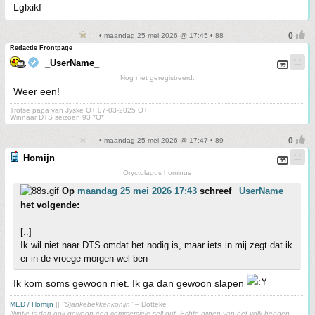
Lglxikf
• maandag 25 mei 2026 @ 17:45 • 88
Redactie Frontpage
_UserName_
Nog niet geregistreerd.
Weer een!
Trotse papa van Jyske O+ 07-03-2025 O+
Winnaar DTS seizoen 93 *O*
• maandag 25 mei 2026 @ 17:47 • 89
Homijn
Oryctolagus hominus
Op
maandag 25 mei 2026 17:43
schreef
_UserName_
het volgende:
[..]
Ik wil niet naar DTS omdat het nodig is, maar iets in mij zegt dat ik
er in de vroege morgen wel ben
Ik kom soms gewoon niet. Ik ga dan gewoon slapen
MED / Homijn
||
"Sjankebekkenkonijn"
– Dotteke
Nijntje is dan ook gewoon een commerciële sell out. Echte nijnen van het volk hebben