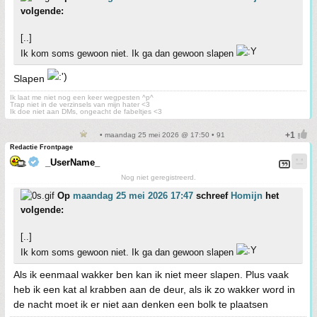
volgende:
[..]
Ik kom soms gewoon niet. Ik ga dan gewoon slapen
Slapen
Ik laat me niet nog een keer wegpesten ^p^
Trap niet in de verzinsels van mijn hater <3
Ik doe niet aan DMs, ongeacht de fabeltjes <3
• maandag 25 mei 2026 @ 17:50 • 91
Redactie Frontpage
_UserName_
Nog niet geregistreerd.
Op
maandag 25 mei 2026 17:47
schreef
Homijn
het
volgende:
[..]
Ik kom soms gewoon niet. Ik ga dan gewoon slapen
Als ik eenmaal wakker ben kan ik niet meer slapen. Plus vaak
heb ik een kat al krabben aan de deur, als ik zo wakker word in
de nacht moet ik er niet aan denken een bolk te plaatsen