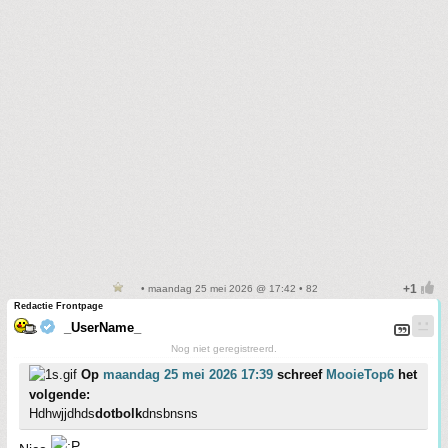
• maandag 25 mei 2026 @ 17:42 • 82
Redactie Frontpage
_UserName_
Nog niet geregistreerd.
Op
maandag 25 mei 2026 17:39
schreef
MooieTop6
het
volgende:
Hdhwjjdhds
dotbolk
dnsbnsns