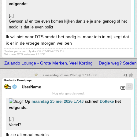
volgende:
[..]
Gewoon af en toe even komen kijken dan zie je snel genoeg of het
nodig is dat je even bolkt
Ik wil niet naar DTS omdat het nodig is, maar iets in mij zegt dat
ik er in de vroege morgen wel ben
Trotse papa van Jyske O+ 07-03-2025 O+
Winnaar DTS seizoen 93 *O*
Zalando Lounge - Grote Merken, Veel Korting
Dagje weg? Stedentr
• maandag 25 mei 2026 @ 17:44 • 86
Redactie Frontpage
_UserName_
Nog niet geregistreerd.
Op
maandag 25 mei 2026 17:43
schreef
Dotteke
het
volgende:
[..]
Vertel?
Ik zie allemaal mario's