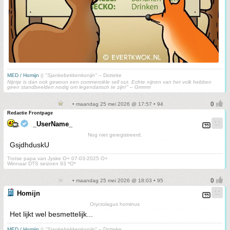
MED / Homijn
||
"Sjankebekkenkonijn"
– Dotteke
Nijntje is dan ook gewoon een commerciële sell out. Echte nijnen van het volk hebben
geen standbeelden nodig om legendarisch te zijn!"
– Grrrrrrrr
• maandag 25 mei 2026 @ 17:57 • 94
Redactie Frontpage
_UserName_
Nog niet geregistreerd.
GsjdhduskU
Trotse papa van Jyske O+ 07-03-2025 O+
Winnaar DTS seizoen 93 *O*
• maandag 25 mei 2026 @ 18:03 • 95
Homijn
Oryctolagus hominus
Het lijkt wel besmettelijk...
MED / Homijn
||
"Sjankebekkenkonijn"
– Dotteke