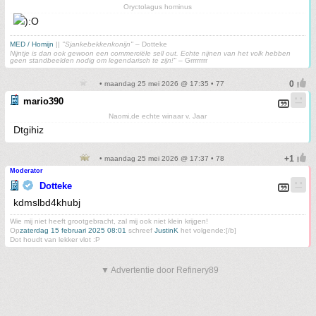
Oryctolagus hominus
MED / Homijn
||
"Sjankebekkenkonijn"
– Dotteke
Nijntje is dan ook gewoon een commerciële sell out. Echte nijnen van het volk hebben
geen standbeelden nodig om legendarisch te zijn!"
– Grrrrrrrr
• maandag 25 mei 2026 @ 17:35 • 77
mario390
Naomi,de echte winaar v. Jaar
Dtgihiz
• maandag 25 mei 2026 @ 17:37 • 78
Moderator
Dotteke
kdmslbd4khubj
Wie mij niet heeft grootgebracht, zal mij ook niet klein krijgen!
Op
zaterdag 15 februari 2025 08:01
schreef
JustinK
het volgende:[/b]
Dot houdt van lekker vlot :P
▼ Advertentie door Refinery89