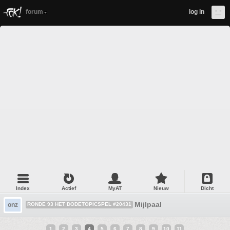
forum
log in
Index
Actief
MyAT
Nieuw
Dicht
Mijlpaal
onz
RONDE 93 HET DODETOPICSPEL #20431
1
2
3
4
5
6
7
8
9
10
11