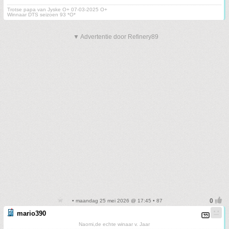
Trotse papa van Jyske O+ 07-03-2025 O+
Winnaar DTS seizoen 93 *O*
▼ Advertentie door Refinery89
• maandag 25 mei 2026 @ 17:45 • 87
mario390
Naomi,de echte winaar v. Jaar