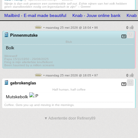
Nijntje is dan ook gewoon een commerciële sell out. Echte nijnen van het volk hebben
geen standbeelden nodig om legendarisch te zijn!"
– Grrrrrrrr
Mailbird - E-mail made beautiful
Knab - Jouw online bank
Knab 
• maandag 25 mei 2026 @ 18:04 • 96
Pinnenmutske
Blub
Bolk
Werewolf
Papa 15/11/1950 - 29/08/2025
Fring is mijn allerliefste knuffelkont
Been haunted by a million screams
• maandag 25 mei 2026 @ 18:05 • 97
gebrokenglas
Half human, half coffee
Mutskebolk
Coffee. Gets you up and moving in the mornings.
▼ Advertentie door Refinery89