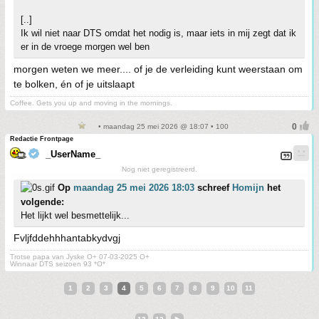
[..]
Ik wil niet naar DTS omdat het nodig is, maar iets in mij zegt dat ik
er in de vroege morgen wel ben
morgen weten we meer.... of je de verleiding kunt weerstaan om
te bolken, én of je uitslaapt
Coffee. Gets you up and moving in the mornings.
• maandag 25 mei 2026 @ 18:07 • 100
Redactie Frontpage
_UserName_
Nog niet geregistreerd.
Op
maandag 25 mei 2026 18:03
schreef
Homijn
het
volgende:
Het lijkt wel besmettelijk...
Fvljfddehhhantabkydvgj
Trotse papa van Jyske O+ 07-03-2025 O+
Winnaar DTS seizoen 93 *O*
1
2
3
4
5
6
7
8
9
10
11