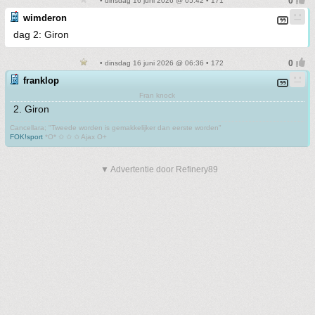
• dinsdag 16 juni 2026 @ 05:42 • 171
wimderon
dag 2: Giron
• dinsdag 16 juni 2026 @ 06:36 • 172
franklop
Fran knock
2. Giron
Cancellara; "Tweede worden is gemakkelijker dan eerste worden"
FOK!sport
*O* ✩ ✩ ✩ Ajax O+
▼ Advertentie door Refinery89