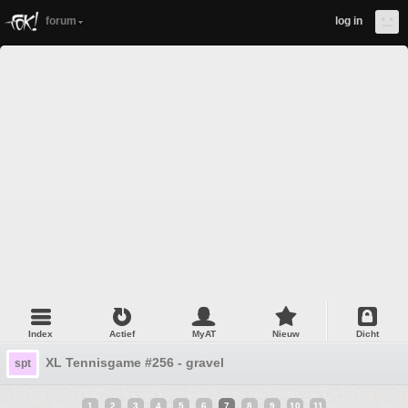
forum
log in
Index
Actief
MyAT
Nieuw
Dicht
XL Tennisgame #256 - gravel
spt
1
2
3
4
5
6
7
8
9
10
11