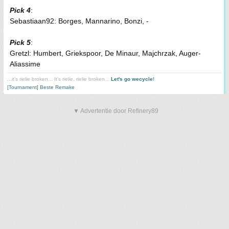
Pick 4
:
Sebastiaan92: Borges, Mannarino, Bonzi, -
Pick 5
:
Gretzl: Humbert, Griekspoor, De Minaur, Majchrzak, Auger-
Aliassime
...it's rielie broken... It's rielie, rielie broken...
Let's go wecycle
!
[Tournament] Beste Remake
▼ Advertentie door Refinery89