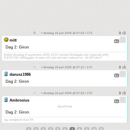
• dinsdag 16 juni 2026 @ 07:02 • 173
mitt
Dag 2: Giron
[b\]Op dinsdag 9 september 2003 13:57 schreef Dr.Daggla het volgende:\[/b\]
[13:57:43] <@Daggla> ik weet ei'k ook niet wie corleone is.. Uit ER ofzo?
• dinsdag 16 juni 2026 @ 07:11 • 174
danusz1986
Dag 2: Giron
• dinsdag 16 juni 2026 @ 07:32 • 175
Ambrosius
SportFreak
Dag 2: Giron.
sig verwijderd door FA
1
2
3
4
5
6
7
8
9
10
11