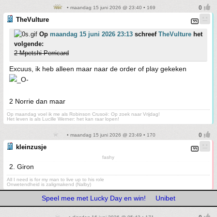
• maandag 15 juni 2026 @ 23:40 • 169
TheVulture
Op
maandag 15 juni 2026 23:13
schreef
TheVulture
het
volgende:
2 Mpetshi Perricard
Excuus, ik heb alleen maar naar de order of play gekeken
2 Norrie dan maar
Op maandag voel ik me als Robinson Crusoë: Op zoek naar Vrijdag!
Het leven is als Lucille Werner: het kan raar lopen!
• maandag 15 juni 2026 @ 23:49 • 170
kleinzusje
fashy
2. Giron
All I need is for my man to live up to his role
Onwetendheid is zaligmakend (Nalby)
Speel mee met Lucky Day en win!
Unibet