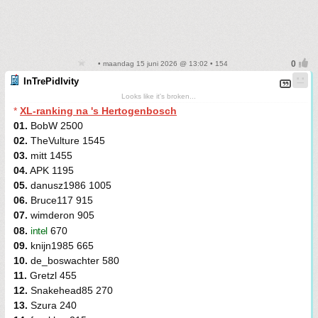
• maandag 15 juni 2026 @ 13:02 • 154
InTrePidIvity
Looks like it's broken...
*
XL-ranking na 's Hertogenbosch
01.
BobW 2500
02.
TheVulture 1545
03.
mitt 1455
04.
APK 1195
05.
danusz1986 1005
06.
Bruce117 915
07.
wimderon 905
08.
intel
670
09.
knijn1985 665
10.
de_boswachter 580
11.
Gretzl 455
12.
Snakehead85 270
13.
Szura 240