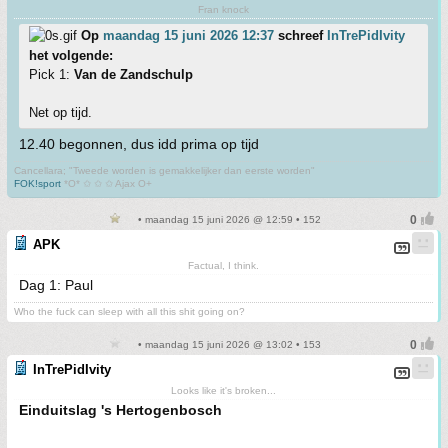
Fran knock
Op
maandag 15 juni 2026 12:37
schreef
InTrePidIvity
het volgende:
Pick 1:
Van de Zandschulp
Net op tijd.
12.40 begonnen, dus idd prima op tijd
Cancellara; "Tweede worden is gemakkelijker dan eerste worden"
FOK!sport
*O* ✩ ✩ ✩ Ajax O+
• maandag 15 juni 2026 @ 12:59 • 152
APK
Factual, I think.
Dag 1: Paul
Who the fuck can sleep with all this shit going on?
• maandag 15 juni 2026 @ 13:02 • 153
InTrePidIvity
Looks like it's broken...
Einduitslag 's Hertogenbosch