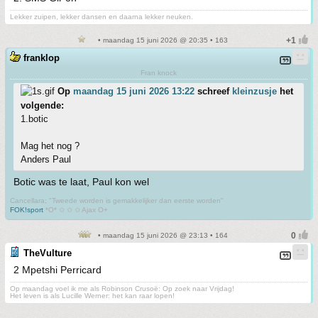
Lekker zuipen, lekker dansen en daarna lekker neuken.
• maandag 15 juni 2026 @ 20:35 • 163
franklop
Fran knock
Op
maandag 15 juni 2026 13:22
schreef
kleinzusje
het
volgende:
1.botic
Mag het nog ?
Anders Paul
Botic was te laat, Paul kon wel
Cancellara; "Tweede worden is gemakkelijker dan eerste worden"
FOK!sport
*O* ✩ ✩ ✩ Ajax O+
• maandag 15 juni 2026 @ 23:13 • 164
TheVulture
2 Mpetshi Perricard
Op maandag voel ik me als Robinson Crusoë: Op zoek naar Vrijdag!
Het leven is als Lucille Werner: het kan raar lopen!