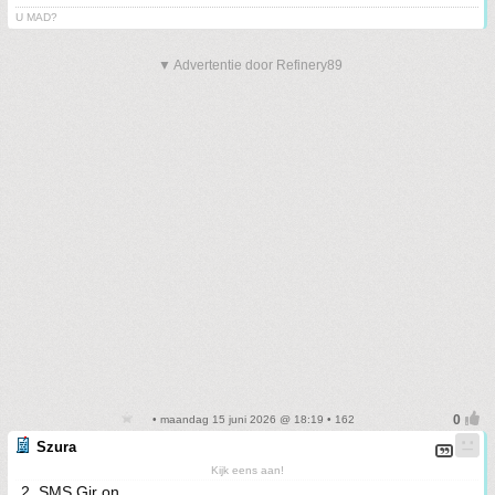
U MAD?
▼ Advertentie door Refinery89
• maandag 15 juni 2026 @ 18:19 • 162
Szura
Kijk eens aan!
2. SMS Gir on