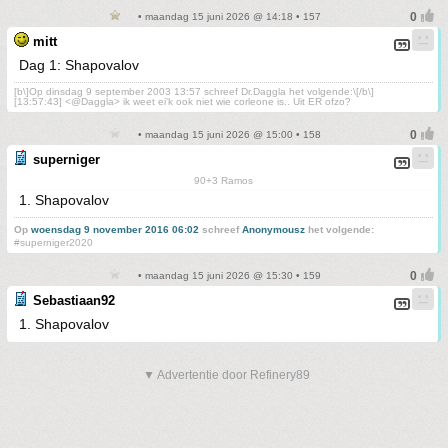
• maandag 15 juni 2026 @ 14:18 • 157
mitt
Dag 1: Shapovalov
[b\]Op dinsdag 9 september 2003 13:57 schreef Dr.Daggla het volgende:\[/b\]
[13:57:43] <@Daggla> ik weet ei'k ook niet wie corleone is.. Uit ER ofzo?
• maandag 15 juni 2026 @ 15:00 • 158
superniger
90+3 Ramos
1. Shapovalov
Op
woensdag 9 november 2016 06:02
schreef
Anonymousz
het volgende:
#superniger2020
• maandag 15 juni 2026 @ 15:30 • 159
Sebastiaan92
1. Shapovalov
▼ Advertentie door Refinery89