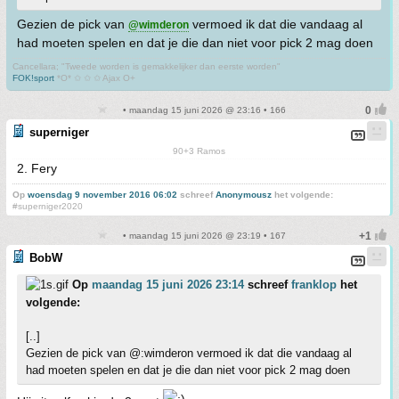
Gezien de pick van
vermoed ik dat die vandaag al
@wimderon
had moeten spelen en dat je die dan niet voor pick 2 mag doen
Cancellara; "Tweede worden is gemakkelijker dan eerste worden"
FOK!sport
*O* ✩ ✩ ✩ Ajax O+
• maandag 15 juni 2026 @ 23:16 • 166
superniger
90+3 Ramos
2. Fery
Op
woensdag 9 november 2016 06:02
schreef
Anonymousz
het volgende:
#superniger2020
• maandag 15 juni 2026 @ 23:19 • 167
BobW
Op
maandag 15 juni 2026 23:14
schreef
franklop
het
volgende:
[..]
Gezien de pick van @:wimderon vermoed ik dat die vandaag al
had moeten spelen en dat je die dan niet voor pick 2 mag doen