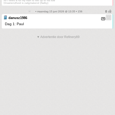
All I need is for my man to live up to his role
Onwetendheid is zaligmakend (Nalby)
• maandag 15 juni 2026 @ 13:35 • 156
danusz1986
Dag 1: Paul
▼ Advertentie door Refinery89