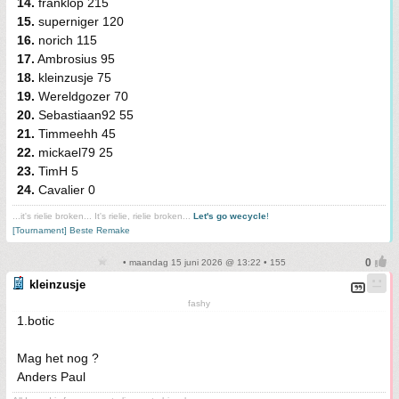
14.
franklop 215
15.
superniger 120
16.
norich 115
17.
Ambrosius 95
18.
kleinzusje 75
19.
Wereldgozer 70
20.
Sebastiaan92 55
21.
Timmeehh 45
22.
mickael79 25
23.
TimH 5
24.
Cavalier 0
...it's rielie broken... It's rielie, rielie broken...
Let's go wecycle
!
[Tournament] Beste Remake
• maandag 15 juni 2026 @ 13:22 • 155
kleinzusje
fashy
1.botic
Mag het nog ?
Anders Paul