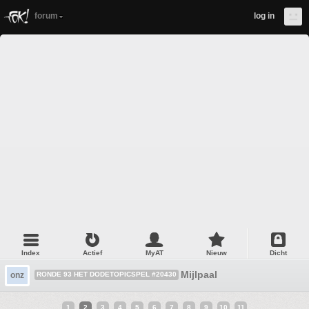
forum
log in
Index
Actief
MyAT
Nieuw
Dicht
Mijlpaal
onz
RONDE 93 HET DODETOPICSPEL #20430
1
2
3
4
5
6
7
8
9
10
11