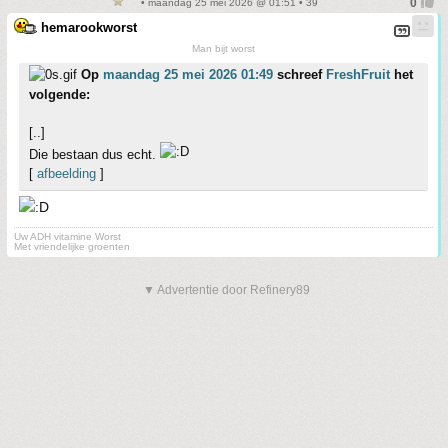
• maandag 25 mei 2026 @ 01:51 • 39
hemarookworst
Man bijt worst
Op
maandag 25 mei 2026 01:49
schreef
FreshFruit
het
volgende:
[..]
Die bestaan dus echt.
[
afbeelding
]
Uw ADH vitamine Worst
Met vriendelijke groenten
▼ Advertentie door Refinery89