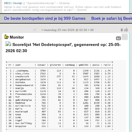
MED / Homijn
||
"Sjankebekkenkonijn"
– Dotteke
Nijntje is dan ook gewoon een commerciële sell out. Echte nijnen van het volk hebben
geen standbeelden nodig om legendarisch te zijn!"
– Grrrrrrrr
De beste bordspellen vind je bij 999 Games
Boek je safari bij Be
• maandag 25 mei 2026 @ 02:30 • 46
Monitor
Scorelijst 'Het Dodetopicspel', gegenereerd op: 25-05-
2026 02:30