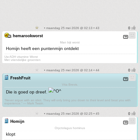
• maandag 25 mei 2026 @ 02:13 • 43
hemarookworst
Man bijt worst
Homijn heeft een puntenmijn ontdekt
Uw ADH vitamine Worst
Met vriendelijke groenten
• maandag 25 mei 2026 @ 02:14 • 44
FreshFruit
Vita Brevis.
Die is goed op dreef.
“Never argue with an idiot. They will only bring you down to their level and beat you with
experience.” ― Mark Twain.
• maandag 25 mei 2026 @ 02:25 • 45
Homijn
Oryctolagus hominus
klopt