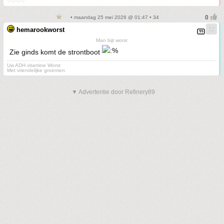
♡♡♡♡
• maandag 25 mei 2026 @ 01:47 • 34
hemarookworst
Man bijt worst
Zie ginds komt de strontboot
Uw ADH vitamine Worst
Met vriendelijke groenten
▼ Advertentie door Refinery89