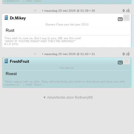
experience.” ― Mark Twain.
• maandag 25 mei 2026 @ 01:39 • 30
Dr.Mikey
Games Crew van het jaar 2013
Rust
They wish to cure us. But I say to you, WE are the cure!
"WHAT IF YOU'RE RIGHT AND THEY'RE WRONG?"
R.I.P DTS.
• maandag 25 mei 2026 @ 01:40 • 31
FreshFruit
Vita Brevis.
Roest
“Never argue with an idiot. They will only bring you down to their level and beat you with
experience.” ― Mark Twain.
▼ Advertentie door Refinery89