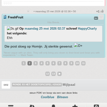
♡♡♡♡
• maandag 25 mei 2026 @ 02:38 • 50
FreshFruit
Vita Brevis.
Op
maandag 25 mei 2026 02:37
schreef
HappyCharly
het volgende:
Ehh
Die post sloeg op Homijn. Jij sterkte gewenst.
“Never argue with an idiot. They will only bring you down to their level and beat you with
experience.” ― Mark Twain.
1
2
3
4
5
6
7
8
9
10
11
12
13
Mijlpaal
onz
RONDE 93 HET DODETOPICSPEL #20430
steun FOK! en koop via een van deze links
Coolblue
Bitvavo