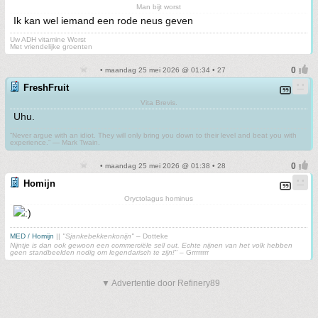
Man bijt worst
Ik kan wel iemand een rode neus geven
Uw ADH vitamine Worst
Met vriendelijke groenten
• maandag 25 mei 2026 @ 01:34 • 27
FreshFruit
Vita Brevis.
Uhu.
“Never argue with an idiot. They will only bring you down to their level and beat you with
experience.” ― Mark Twain.
• maandag 25 mei 2026 @ 01:38 • 28
Homijn
Oryctolagus hominus
MED / Homijn
||
"Sjankebekkenkonijn"
– Dotteke
Nijntje is dan ook gewoon een commerciële sell out. Echte nijnen van het volk hebben
geen standbeelden nodig om legendarisch te zijn!"
– Grrrrrrrr
▼ Advertentie door Refinery89