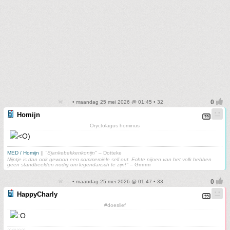
• maandag 25 mei 2026 @ 01:45 • 32
Homijn
Oryctolagus hominus
MED / Homijn
||
"Sjankebekkenkonijn"
– Dotteke
Nijntje is dan ook gewoon een commerciële sell out. Echte nijnen van het volk hebben
geen standbeelden nodig om legendarisch te zijn!"
– Grrrrrrrr
• maandag 25 mei 2026 @ 01:47 • 33
HappyCharly
#doeslief