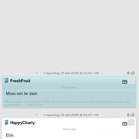
• maandag 25 mei 2026 @ 02:31 • 48
FreshFruit
Vita Brevis.
Mooi om te zien.
“Never argue with an idiot. They will only bring you down to their level and beat you with
experience.” ― Mark Twain.
• maandag 25 mei 2026 @ 02:37 • 49
HappyCharly
#doeslief
Ehh