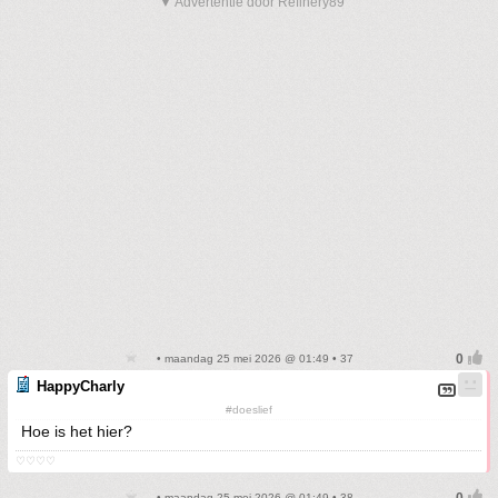
▼ Advertentie door Refinery89
• maandag 25 mei 2026 @ 01:49 • 37
HappyCharly
#doeslief
Hoe is het hier?
♡♡♡♡
• maandag 25 mei 2026 @ 01:49 • 38