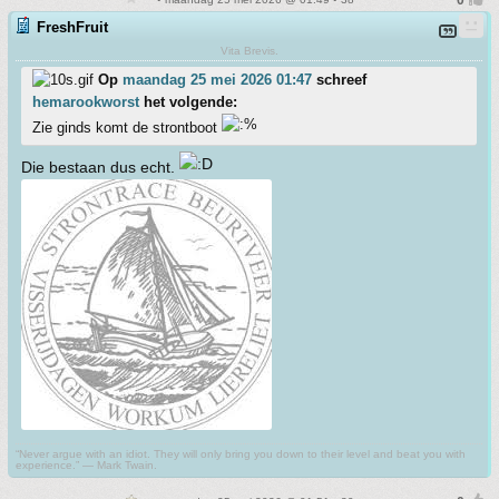
FreshFruit
Vita Brevis.
Op
maandag 25 mei 2026 01:47
schreef
hemarookworst
het volgende:
Zie ginds komt de strontboot
Die bestaan dus echt.
“Never argue with an idiot. They will only bring you down to their level and beat you with
experience.” ― Mark Twain.