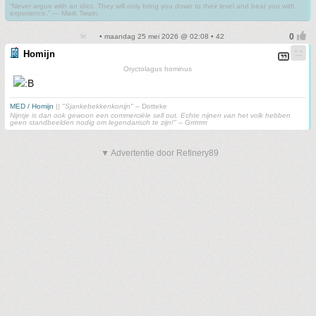
“Never argue with an idiot. They will only bring you down to their level and beat you with
experience.” ― Mark Twain.
• maandag 25 mei 2026 @ 02:08 • 42
Homijn
Oryctolagus hominus
MED / Homijn
||
"Sjankebekkenkonijn"
– Dotteke
Nijntje is dan ook gewoon een commerciële sell out. Echte nijnen van het volk hebben
geen standbeelden nodig om legendarisch te zijn!"
– Grrrrrrrr
▼ Advertentie door Refinery89