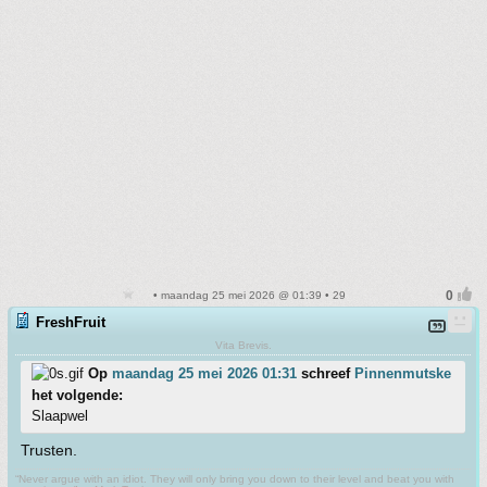
• maandag 25 mei 2026 @ 01:39 • 29
FreshFruit
Vita Brevis.
Op
maandag 25 mei 2026 01:31
schreef
Pinnenmutske
het volgende:
Slaapwel
Trusten.
“Never argue with an idiot. They will only bring you down to their level and beat you with