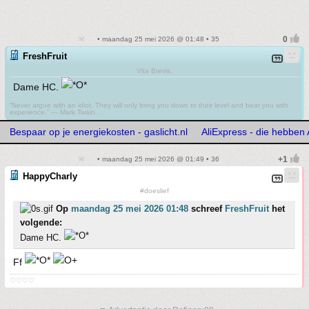
• maandag 25 mei 2026 @ 01:48 • 35
FreshFruit
Vita Brevis.
Dame HC.
“Never argue with an idiot. They will only bring you down to their level and beat you with
experience.” ― Mark Twain.
Bespaar op je energiekosten - gaslicht.nl
AliExpress - die hebben
• maandag 25 mei 2026 @ 01:49 • 36
HappyCharly
#doeslief
Op
maandag 25 mei 2026 01:48
schreef
FreshFruit
het
volgende:
Dame HC.
Ff
♡♡♡♡