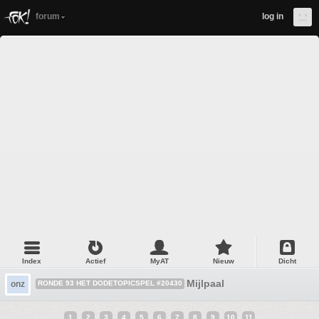
forum
log in
Index
Actief
MyAT
Nieuw
Dicht
Mijlpaal
onz
RONDE 93 HET DODETOPICSPEL #20430
1
2
3
4
5
6
7
8
9
10
11