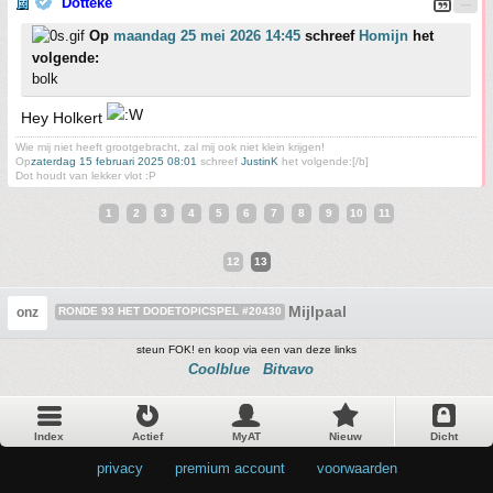
Dotteke
Op
maandag 25 mei 2026 14:45
schreef
Homijn
het
volgende:
bolk
Hey Holkert
Wie mij niet heeft grootgebracht, zal mij ook niet klein krijgen!
Op
zaterdag 15 februari 2025 08:01
schreef
JustinK
het volgende:[/b]
Dot houdt van lekker vlot :P
1
2
3
4
5
6
7
8
9
10
11
12
13
Mijlpaal
onz
RONDE 93 HET DODETOPICSPEL #20430
steun FOK! en koop via een van deze links
Coolblue
Bitvavo
Index
Actief
MyAT
Nieuw
Dicht
privacy
•
premium account
•
voorwaarden