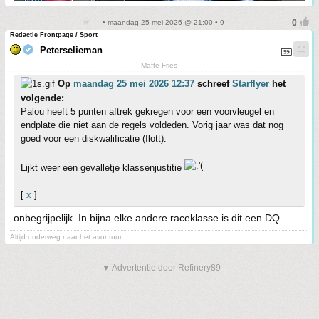
• maandag 25 mei 2026 @ 21:00 • 9
Redactie Frontpage / Sport
Peterselieman
Maffe Fries
Op
maandag 25 mei 2026 12:37
schreef
Starflyer
het
volgende:
Palou heeft 5 punten aftrek gekregen voor een voorvleugel en
endplate die niet aan de regels voldeden. Vorig jaar was dat nog
goed voor een diskwalificatie (Ilott).
Lijkt weer een gevalletje klassenjustitie
[
x
]
onbegrijpelijk. In bijna elke andere raceklasse is dit een DQ
Altijd onderweg naar het avontuur
▼ Advertentie door Refinery89