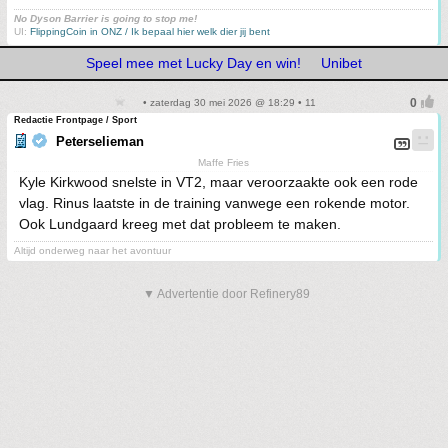
No Dyson Barrier is going to stop me!
UI:
FlippingCoin in ONZ / Ik bepaal hier welk dier jij bent
Speel mee met Lucky Day en win!
Unibet
• zaterdag 30 mei 2026 @ 18:29 • 11
Redactie Frontpage / Sport
Peterselieman
Maffe Fries
Kyle Kirkwood snelste in VT2, maar veroorzaakte ook een rode
vlag. Rinus laatste in de training vanwege een rokende motor.
Ook Lundgaard kreeg met dat probleem te maken.
Altijd onderweg naar het avontuur
▼ Advertentie door Refinery89