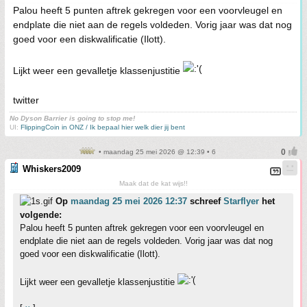
Palou heeft 5 punten aftrek gekregen voor een voorvleugel en
endplate die niet aan de regels voldeden. Vorig jaar was dat nog
goed voor een diskwalificatie (Ilott).
Lijkt weer een gevalletje klassenjustitie
twitter
No Dyson Barrier is going to stop me!
UI:
FlippingCoin in ONZ / Ik bepaal hier welk dier jij bent
• maandag 25 mei 2026 @ 12:39 • 6
Whiskers2009
Maak dat de kat wijs!!
Op
maandag 25 mei 2026 12:37
schreef
Starflyer
het
volgende:
Palou heeft 5 punten aftrek gekregen voor een voorvleugel en
endplate die niet aan de regels voldeden. Vorig jaar was dat nog
goed voor een diskwalificatie (Ilott).
Lijkt weer een gevalletje klassenjustitie