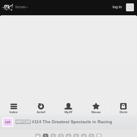
forum
log in
Index
Actief
MyAT
Nieuw
Dicht
#114 The Greatest Spectacle in Racing
spt
INDYCAR
1
2
3
4
5
6
7