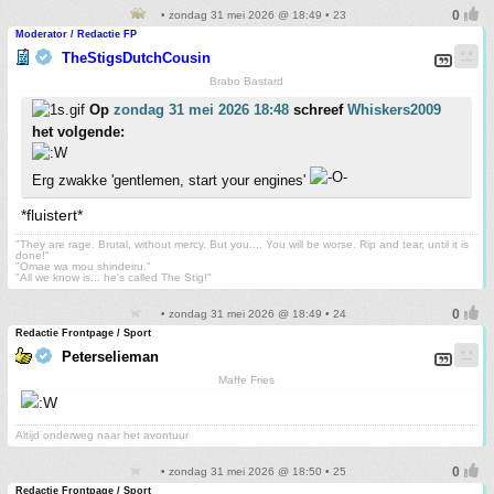
• zondag 31 mei 2026 @ 18:49 • 23
Moderator / Redactie FP
TheStigsDutchCousin
Brabo Bastard
Op
zondag 31 mei 2026 18:48
schreef
Whiskers2009
het volgende:
Erg zwakke 'gentlemen, start your engines'
*fluistert*
"They are rage. Brutal, without mercy. But you.... You will be worse. Rip and tear, until it is
done!"
"Omae wa mou shindeiru."
"All we know is... he's called The Stig!"
• zondag 31 mei 2026 @ 18:49 • 24
Redactie Frontpage / Sport
Peterselieman
Maffe Fries
Altijd onderweg naar het avontuur
• zondag 31 mei 2026 @ 18:50 • 25
Redactie Frontpage / Sport