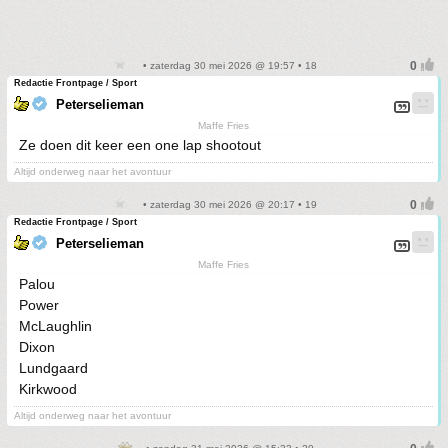
• zaterdag 30 mei 2026 @ 19:57 • 18
Redactie Frontpage / Sport
Peterselieman
Maffe Fries
Ze doen dit keer een one lap shootout
Altijd onderweg naar het avontuur
• zaterdag 30 mei 2026 @ 20:17 • 19
Redactie Frontpage / Sport
Peterselieman
Maffe Fries
Palou
Power
McLaughlin
Dixon
Lundgaard
Kirkwood
Altijd onderweg naar het avontuur