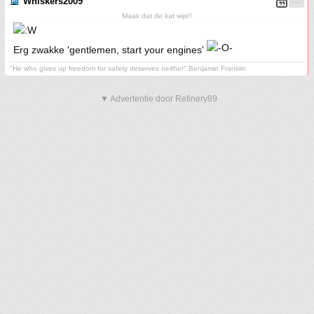
Whiskers2009
Maak dat de kat wijs!!
Erg zwakke 'gentlemen, start your engines'
"He who gives up freedom for safety deserves neither" Benjamin Franklin
▼ Advertentie door Refinery89