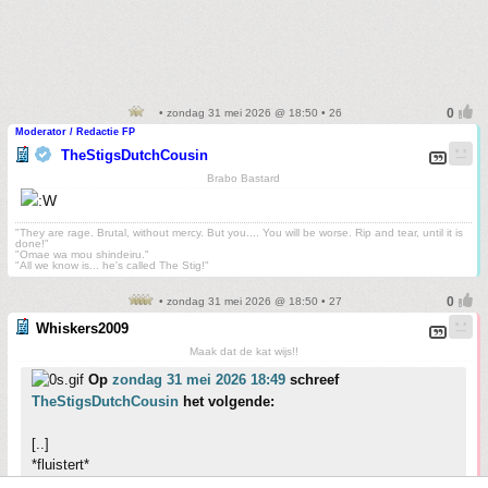
• zondag 31 mei 2026 @ 18:50 • 26
Moderator / Redactie FP
TheStigsDutchCousin
Brabo Bastard
"They are rage. Brutal, without mercy. But you.... You will be worse. Rip and tear, until it is
done!"
"Omae wa mou shindeiru."
"All we know is... he's called The Stig!"
• zondag 31 mei 2026 @ 18:50 • 27
Whiskers2009
Maak dat de kat wijs!!
Op
zondag 31 mei 2026 18:49
schreef
TheStigsDutchCousin
het volgende:
[..]
*fluistert*