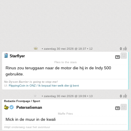
• zaterdag 30 mei 2026 @ 18:37 • 12
Starflyer
Flies to the stars
Rinus zou teruggaan naar de motor die hij in de Indy 500
gebruikte.
No Dyson Barrier is going to stop me!
UI:
FlippingCoin in ONZ / Ik bepaal hier welk dier jij bent
• zaterdag 30 mei 2026 @ 19:09 • 13
Redactie Frontpage / Sport
Peterselieman
Maffe Fries
Mick in de muur in de kwali
Altijd onderweg naar het avontuur