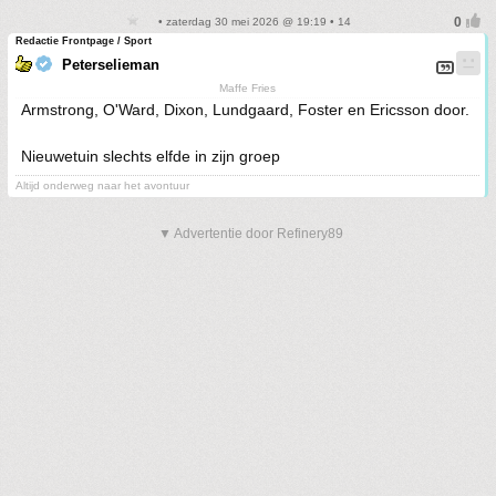
• zaterdag 30 mei 2026 @ 19:19 • 14
Redactie Frontpage / Sport
Peterselieman
Maffe Fries
Armstrong, O'Ward, Dixon, Lundgaard, Foster en Ericsson door.
Nieuwetuin slechts elfde in zijn groep
Altijd onderweg naar het avontuur
▼ Advertentie door Refinery89