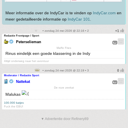
Meer informatie over de IndyCar is te vinden op
IndyCar.com
en
meer gedetailleerde informatie op
IndyCar 101
.
• zondag 24 mei 2026 @ 22:16 • 2
Redactie Frontpage / Sport
Peterselieman
Maffe Fries
Rinus eindelijk een goede klassering in de Indy
Altijd onderweg naar het avontuur
• zondag 24 mei 2026 @ 22:19 • 3
Moderator / Redactie Sport
Nattekat
De roze zeekat
Malukas
100.000 katjes
Fuck the EBU!
▼ Advertentie door Refinery89