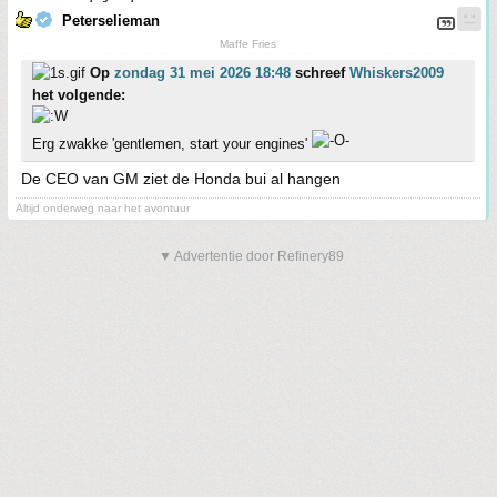
Peterselieman
Maffe Fries
Op
zondag 31 mei 2026 18:48
schreef
Whiskers2009
het volgende:
Erg zwakke 'gentlemen, start your engines'
De CEO van GM ziet de Honda bui al hangen
Altijd onderweg naar het avontuur
▼ Advertentie door Refinery89