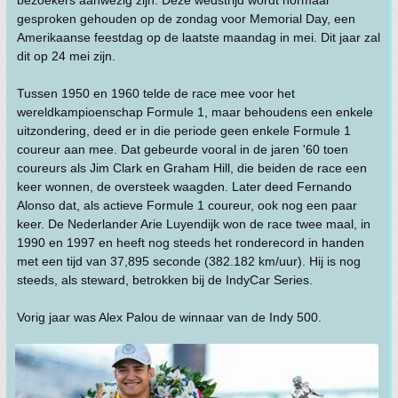
gesproken gehouden op de zondag voor Memorial Day, een
Amerikaanse feestdag op de laatste maandag in mei. Dit jaar zal
dit op 24 mei zijn.
Tussen 1950 en 1960 telde de race mee voor het
wereldkampioenschap Formule 1, maar behoudens een enkele
uitzondering, deed er in die periode geen enkele Formule 1
coureur aan mee. Dat gebeurde vooral in de jaren '60 toen
coureurs als Jim Clark en Graham Hill, die beiden de race een
keer wonnen, de oversteek waagden. Later deed Fernando
Alonso dat, als actieve Formule 1 coureur, ook nog een paar
keer. De Nederlander Arie Luyendijk won de race twee maal, in
1990 en 1997 en heeft nog steeds het ronderecord in handen
met een tijd van 37,895 seconde (382.182 km/uur). Hij is nog
steeds, als steward, betrokken bij de IndyCar Series.
Vorig jaar was Alex Palou de winnaar van de Indy 500.