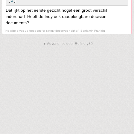
[
x
]
Dat lijkt op het eerste gezicht nogal een groot verschil
inderdaad. Heeft de Indy ook raadpleegbare decision
documents?
"He who gives up freedom for safety deserves neither" Benjamin Franklin
▼ Advertentie door Refinery89