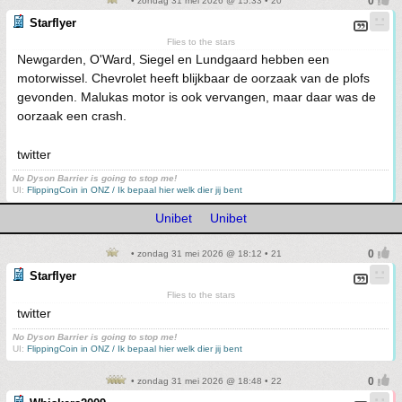
• zondag 31 mei 2026 @ 15:33 • 20
Starflyer
Flies to the stars
Newgarden, O'Ward, Siegel en Lundgaard hebben een
motorwissel. Chevrolet heeft blijkbaar de oorzaak van de plofs
gevonden. Malukas motor is ook vervangen, maar daar was de
oorzaak een crash.
twitter
No Dyson Barrier is going to stop me!
UI:
FlippingCoin in ONZ / Ik bepaal hier welk dier jij bent
Unibet
Unibet
• zondag 31 mei 2026 @ 18:12 • 21
Starflyer
Flies to the stars
twitter
No Dyson Barrier is going to stop me!
UI:
FlippingCoin in ONZ / Ik bepaal hier welk dier jij bent
• zondag 31 mei 2026 @ 18:48 • 22