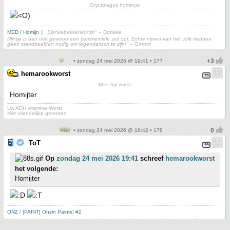
Oryctolagus hominus
MED / Homijn
||
"Sjankebekkenkonijn"
– Dotteke
Nijntje is dan ook gewoon een commerciële sell out. Echte nijnen van het volk hebben
geen standbeelden nodig om legendarisch te zijn!"
– Grrrrrrrr
• zondag 24 mei 2026 @ 19:41 • 177
hemarookworst
Man bijt worst
Homijter
Uw ADH vitamine Worst
Met vriendelijke groenten
• zondag 24 mei 2026 @ 19:42 • 178
ToT
Op
zondag 24 mei 2026 19:41
schreef
hemarookworst
het volgende:
Homijter
ONZ / [PAINT] Onzin Paints! #2