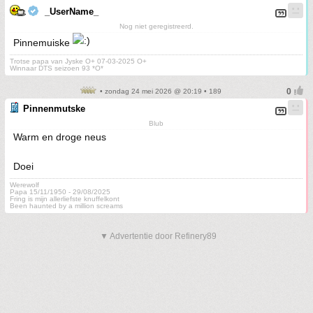
_UserName_
Nog niet geregistreerd.
Pinnemuiske
Trotse papa van Jyske O+ 07-03-2025 O+
Winnaar DTS seizoen 93 *O*
• zondag 24 mei 2026 @ 20:19 • 189
Pinnenmutske
Blub
Warm en droge neus
Doei
Werewolf
Papa 15/11/1950 - 29/08/2025
Fring is mijn allerliefste knuffelkont
Been haunted by a million screams
▼ Advertentie door Refinery89