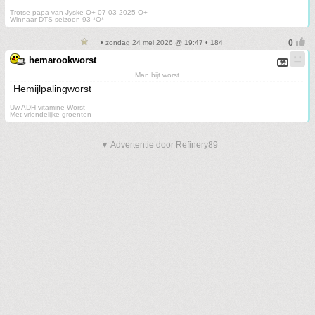
Trotse papa van Jyske O+ 07-03-2025 O+
Winnaar DTS seizoen 93 *O*
• zondag 24 mei 2026 @ 19:47 • 184
hemarookworst
Man bijt worst
Hemijlpalingworst
Uw ADH vitamine Worst
Met vriendelijke groenten
▼ Advertentie door Refinery89