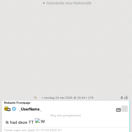
▼ Advertentie door Refinery89
• zondag 24 mei 2026 @ 19:44 • 179
Redactie Frontpage
_UserName_
Nog niet geregistreerd.
Ik had deze TT
Trotse papa van Jyske O+ 07-03-2025 O+