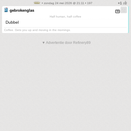
• zondag 24 mei 2026 @ 21:11 • 197
gebrokenglas
Half human, half coffee
Dubbel
Coffee. Gets you up and moving in the mornings.
▼ Advertentie door Refinery89