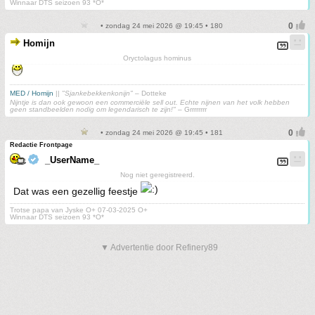
Winnaar DTS seizoen 93 *O*
• zondag 24 mei 2026 @ 19:45 • 180
Homijn
Oryctolagus hominus
MED / Homijn
||
"Sjankebekkenkonijn"
– Dotteke
Nijntje is dan ook gewoon een commerciële sell out. Echte nijnen van het volk hebben
geen standbeelden nodig om legendarisch te zijn!"
– Grrrrrrrr
• zondag 24 mei 2026 @ 19:45 • 181
Redactie Frontpage
_UserName_
Nog niet geregistreerd.
Dat was een gezellig feestje
Trotse papa van Jyske O+ 07-03-2025 O+
Winnaar DTS seizoen 93 *O*
▼ Advertentie door Refinery89