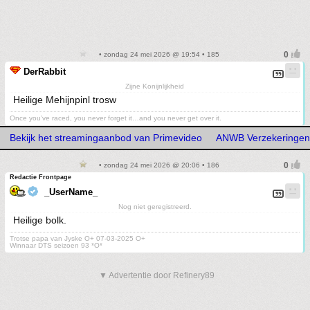
• zondag 24 mei 2026 @ 19:54 • 185
DerRabbit
Zijne Konijnlijkheid
Heilige Mehijnpinl trosw
Once you’ve raced, you never forget it…and you never get over it.
Bekijk het streamingaanbod van Primevideo
ANWB Verzekeringen
• zondag 24 mei 2026 @ 20:06 • 186
Redactie Frontpage
_UserName_
Nog niet geregistreerd.
Heilige bolk.
Trotse papa van Jyske O+ 07-03-2025 O+
Winnaar DTS seizoen 93 *O*
▼ Advertentie door Refinery89