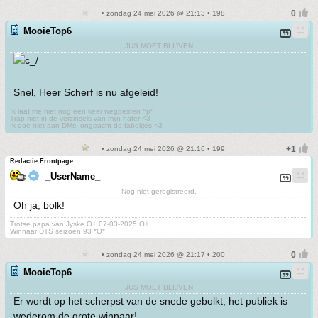
• zondag 24 mei 2026 @ 21:13 • 198
MooieTop6
JUS MOET BLIJVEN
Snel, Heer Scherf is nu afgeleid!
Ik laat me niet nog een keer wegpesten ^p^
Trap niet in de verzinsels van mijn hater <3
Ik doe niet aan DMs, ongeacht de fabeltjes <3
• zondag 24 mei 2026 @ 21:16 • 199
Redactie Frontpage
_UserName_
Nog niet geregistreerd.
Oh ja, bolk!
Trotse papa van Jyske O+ 07-03-2025 O+
Winnaar DTS seizoen 93 *O*
• zondag 24 mei 2026 @ 21:17 • 200
MooieTop6
JUS MOET BLIJVEN
Er wordt op het scherpst van de snede gebolkt, het publiek is
wederom de grote winnaar!