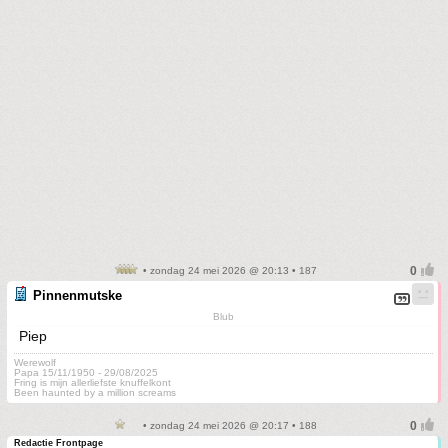
• zondag 24 mei 2026 @ 20:13 • 187
Pinnenmutske
Blub
Piep
Werewolf
Papa 15/11/1950 - 29/08/2025
Fring is mijn allerliefste knuffelkont
Been haunted by a million screams
• zondag 24 mei 2026 @ 20:17 • 188
Redactie Frontpage