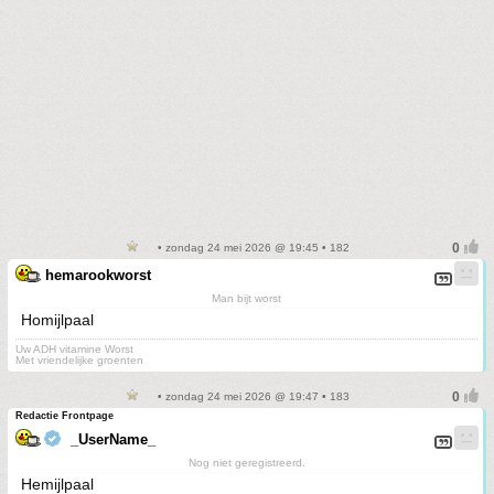
• zondag 24 mei 2026 @ 19:45 • 182
hemarookworst
Man bijt worst
Homijlpaal
Uw ADH vitamine Worst
Met vriendelijke groenten
• zondag 24 mei 2026 @ 19:47 • 183
Redactie Frontpage
_UserName_
Nog niet geregistreerd.
Hemijlpaal