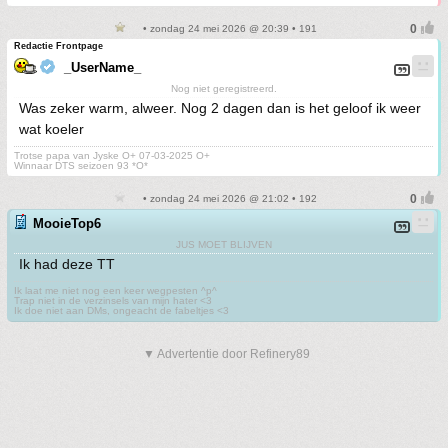
• zondag 24 mei 2026 @ 20:39 • 191
Redactie Frontpage
_UserName_
Nog niet geregistreerd.
Was zeker warm, alweer. Nog 2 dagen dan is het geloof ik weer
wat koeler
Trotse papa van Jyske O+ 07-03-2025 O+
Winnaar DTS seizoen 93 *O*
• zondag 24 mei 2026 @ 21:02 • 192
MooieTop6
JUS MOET BLIJVEN
Ik had deze TT
Ik laat me niet nog een keer wegpesten ^p^
Trap niet in de verzinsels van mijn hater <3
Ik doe niet aan DMs, ongeacht de fabeltjes <3
▼ Advertentie door Refinery89