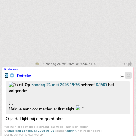
• zondag 24 mei 2026 @ 20:34 • 190
Moderator
Dotteke
Op
zondag 24 mei 2026 19:36
schreef
DJMO
het
volgende:
[..]
Meld je aan voor married at first sight
O ja dat lijkt mij een goed plan.
Wie mij niet heeft grootgebracht, zal mij ook niet klein krijgen!
Op
zaterdag 15 februari 2025 08:01
schreef
JustinK
het volgende:[/b]
Dot houdt van lekker vlot :P