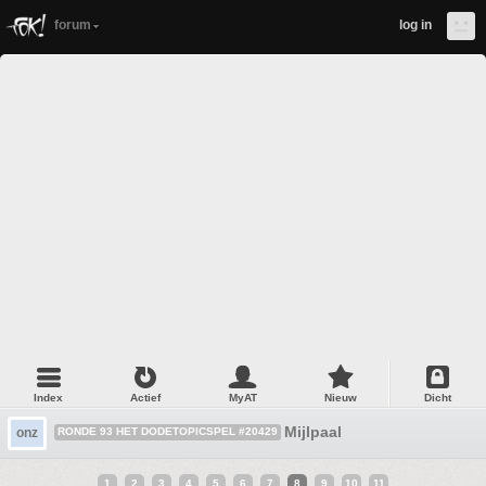
forum
log in
Index
Actief
MyAT
Nieuw
Dicht
Mijlpaal
onz
RONDE 93 HET DODETOPICSPEL #20429
1
2
3
4
5
6
7
8
9
10
11