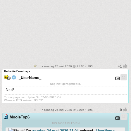
• zondag 24 mei 2026 @ 21:04 • 193
Redactie Frontpage
_UserName_
Nog niet geregistreerd.
Niet!
Trotse papa van Jyske O+ 07-03-2025 O+
Winnaar DTS seizoen 93 *O*
• zondag 24 mei 2026 @ 21:05 • 194
MooieTop6
JUS MOET BLIJVEN
Op
zondag 24 mei 2026 21:04
schreef
_UserName_