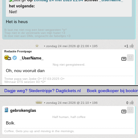
het volgende:
Niet!
Het is heus
Ik laat me niet nog een keer wegpesten ^p^
Trap niet in de verzinsels van mijn hater <3
Ik doe niet aan DMs, ongeacht de fabeltjes <3
• zondag 24 mei 2026 @ 21:06 • 195
Redactie Frontpage
_UserName_
Nog niet geregistreerd.
Oh, nou vooruit dan
Trotse papa van Jyske O+ 07-03-2025 O+
Winnaar DTS seizoen 93 *O*
Dagje weg? Stedentripje? Dagtickets.nl
Boek goedkoper bij booki
• zondag 24 mei 2026 @ 21:10 • 196
gebrokenglas
Half human, half coffee
Bolk.
Coffee. Gets you up and moving in the mornings.