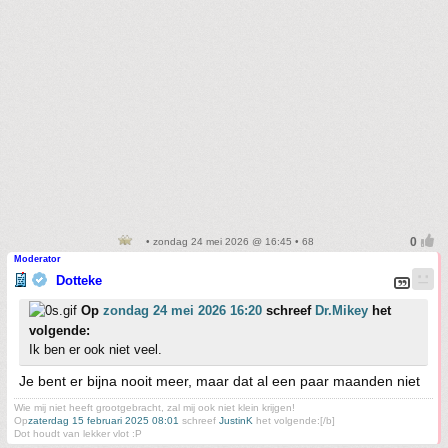
• zondag 24 mei 2026 @ 16:45 • 68
Moderator
Dotteke
Op
zondag 24 mei 2026 16:20
schreef
Dr.Mikey
het
volgende:
Ik ben er ook niet veel.
Je bent er bijna nooit meer, maar dat al een paar maanden niet
Wie mij niet heeft grootgebracht, zal mij ook niet klein krijgen!
Op
zaterdag 15 februari 2025 08:01
schreef
JustinK
het volgende:[/b]
Dot houdt van lekker vlot :P