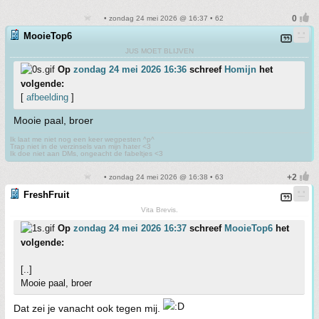
• zondag 24 mei 2026 @ 16:37 • 62
MooieTop6
JUS MOET BLIJVEN
Op
zondag 24 mei 2026 16:36
schreef
Homijn
het
volgende:
[
afbeelding
]
Mooie paal, broer
Ik laat me niet nog een keer wegpesten ^p^
Trap niet in de verzinsels van mijn hater <3
Ik doe niet aan DMs, ongeacht de fabeltjes <3
• zondag 24 mei 2026 @ 16:38 • 63
FreshFruit
Vita Brevis.
Op
zondag 24 mei 2026 16:37
schreef
MooieTop6
het
volgende:
[..]
Mooie paal, broer
Dat zei je vanacht ook tegen mij.