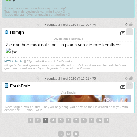
Ik laat me niet nog een keer wegpesten ^p^
Trap niet in de verzinsels van mijn hater <3
Ik doe niet aan DMs, ongeacht de fabeltjes <3
• zondag 24 mei 2026 @ 16:50 • 74
Homijn
Oryctolagus hominus
Zie dan hoe mooi dat staat. In plaats van die rare kerstbeer
MED / Homijn
||
"Sjankebekkenkonijn"
– Dotteke
Nijntje is dan ook gewoon een commerciële sell out. Echte nijnen van het volk hebben
geen standbeelden nodig om legendarisch te zijn!"
– Grrrrrrrr
• zondag 24 mei 2026 @ 16:51 • 75
FreshFruit
Vita Brevis.
“Never argue with an idiot. They will only bring you down to their level and beat you with
experience.” ― Mark Twain.
1
2
3
4
5
6
7
8
9
10
11
12
13