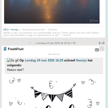
MED / Homijn
||
"Sjankebekkenkonijn"
– Dotteke
Nijntje is dan ook gewoon een commerciële sell out. Echte nijnen van het volk hebben
geen standbeelden nodig om legendarisch te zijn!"
– Grrrrrrrr
• zondag 24 mei 2026 @ 16:32 • 56
FreshFruit
Vita Brevis.
Op
zondag 24 mei 2026 16:29
schreef
Homijn
het
volgende:
Hoezo niet?