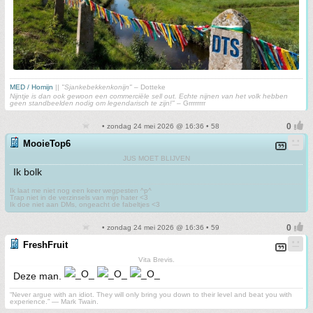
MED / Homijn
||
"Sjankebekkenkonijn"
– Dotteke
Nijntje is dan ook gewoon een commerciële sell out. Echte nijnen van het volk hebben
geen standbeelden nodig om legendarisch te zijn!"
– Grrrrrrrr
• zondag 24 mei 2026 @ 16:36 • 58
MooieTop6
JUS MOET BLIJVEN
Ik bolk
Ik laat me niet nog een keer wegpesten ^p^
Trap niet in de verzinsels van mijn hater <3
Ik doe niet aan DMs, ongeacht de fabeltjes <3
• zondag 24 mei 2026 @ 16:36 • 59
FreshFruit
Vita Brevis.
Deze man.
“Never argue with an idiot. They will only bring you down to their level and beat you with
experience.” ― Mark Twain.