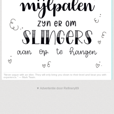
“Never argue with an idiot. They will only bring you down to their level and beat you with
experience.” ― Mark Twain.
▼ Advertentie door Refinery89