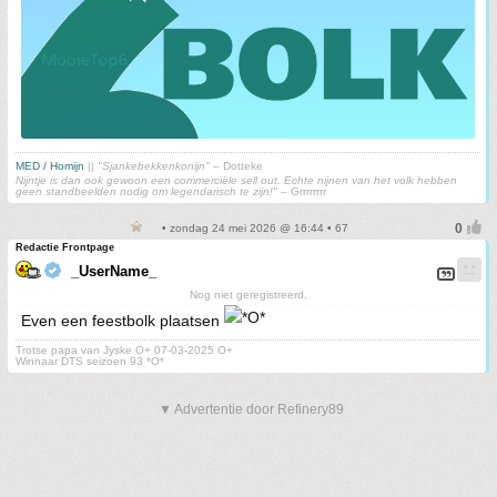
MED / Homijn
||
"Sjankebekkenkonijn"
– Dotteke
Nijntje is dan ook gewoon een commerciële sell out. Echte nijnen van het volk hebben
geen standbeelden nodig om legendarisch te zijn!"
– Grrrrrrrr
• zondag 24 mei 2026 @ 16:44 • 67
Redactie Frontpage
_UserName_
Nog niet geregistreerd.
Even een feestbolk plaatsen
Trotse papa van Jyske O+ 07-03-2025 O+
Winnaar DTS seizoen 93 *O*
▼ Advertentie door Refinery89