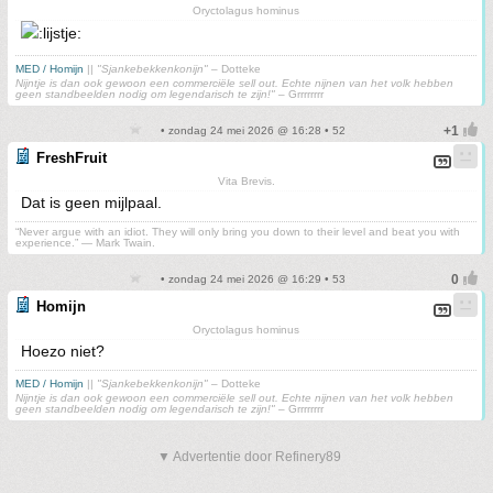
Oryctolagus hominus
MED / Homijn
||
"Sjankebekkenkonijn"
– Dotteke
Nijntje is dan ook gewoon een commerciële sell out. Echte nijnen van het volk hebben
geen standbeelden nodig om legendarisch te zijn!"
– Grrrrrrrr
• zondag 24 mei 2026 @ 16:28 • 52
FreshFruit
Vita Brevis.
Dat is geen mijlpaal.
“Never argue with an idiot. They will only bring you down to their level and beat you with
experience.” ― Mark Twain.
• zondag 24 mei 2026 @ 16:29 • 53
Homijn
Oryctolagus hominus
Hoezo niet?
MED / Homijn
||
"Sjankebekkenkonijn"
– Dotteke
Nijntje is dan ook gewoon een commerciële sell out. Echte nijnen van het volk hebben
geen standbeelden nodig om legendarisch te zijn!"
– Grrrrrrrr
▼ Advertentie door Refinery89