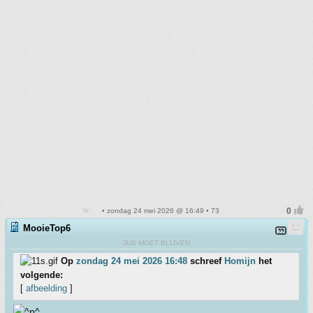
• zondag 24 mei 2026 @ 16:49 • 73
MooieTop6
JUS MOET BLIJVEN
Op
zondag 24 mei 2026 16:48
schreef
Homijn
het
volgende:
[
afbeelding
]