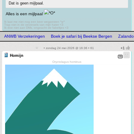
Dat is geen mijlpaal.
Alles is een mijlpaal
Ik laat me niet nog een keer wegpesten ^p^
Trap niet in de verzinsels van mijn hater <3
Ik doe niet aan DMs, ongeacht de fabeltjes <3
ANWB Verzekeringen
Boek je safari bij Beekse Bergen
Zalando
• zondag 24 mei 2026 @ 16:36 • 61
Homijn
Oryctolagus hominus