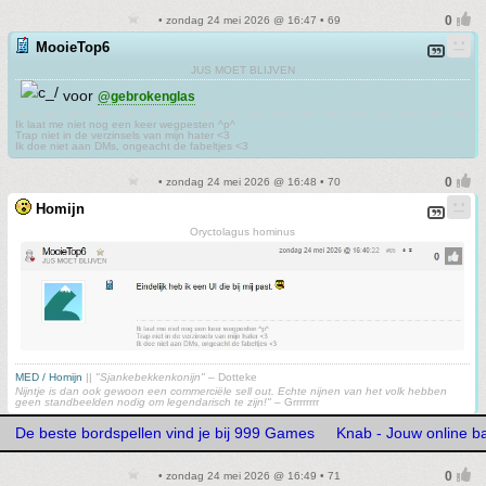
• zondag 24 mei 2026 @ 16:47 • 69
MooieTop6
JUS MOET BLIJVEN
voor
@gebrokenglas
Ik laat me niet nog een keer wegpesten ^p^
Trap niet in de verzinsels van mijn hater <3
Ik doe niet aan DMs, ongeacht de fabeltjes <3
• zondag 24 mei 2026 @ 16:48 • 70
Homijn
Oryctolagus hominus
MED / Homijn
||
"Sjankebekkenkonijn"
– Dotteke
Nijntje is dan ook gewoon een commerciële sell out. Echte nijnen van het volk hebben
geen standbeelden nodig om legendarisch te zijn!"
– Grrrrrrrr
De beste bordspellen vind je bij 999 Games
Knab - Jouw online b
• zondag 24 mei 2026 @ 16:49 • 71