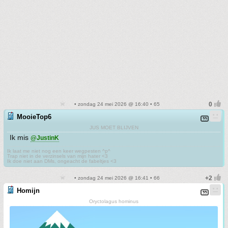
• zondag 24 mei 2026 @ 16:40 • 65
MooieTop6
JUS MOET BLIJVEN
Ik mis
@JustinK
Ik laat me niet nog een keer wegpesten ^p^
Trap niet in de verzinsels van mijn hater <3
Ik doe niet aan DMs, ongeacht de fabeltjes <3
• zondag 24 mei 2026 @ 16:41 • 66
Homijn
Oryctolagus hominus