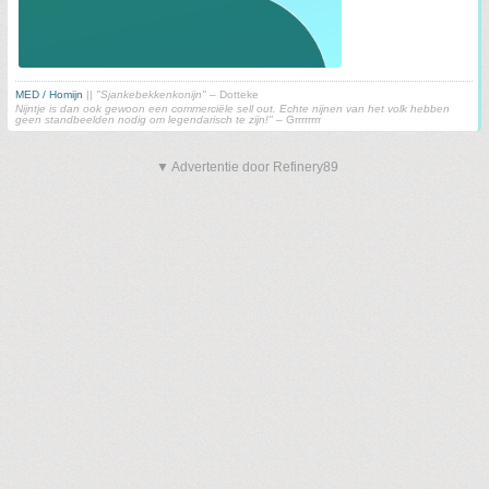
MED / Homijn
||
"Sjankebekkenkonijn"
– Dotteke
Nijntje is dan ook gewoon een commerciële sell out. Echte nijnen van het volk hebben
geen standbeelden nodig om legendarisch te zijn!"
– Grrrrrrrr
▼ Advertentie door Refinery89