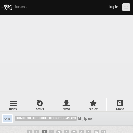
forum
log in
Index
Actief
MyAT
Nieuw
Dicht
Mijlpaal
onz
RONDE 93 HET DODETOPICSPEL #20429
1
2
3
4
5
6
7
8
9
10
11