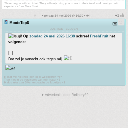
“Never argue with an idiot. They will only bring you down to their level and beat you with
experience.” ― Mark Twain.
• zondag 24 mei 2026 @ 16:39 • 64
MooieTop6
JUS MOET BLIJVEN
Op
zondag 24 mei 2026 16:38
schreef
FreshFruit
het
volgende:
[..]
Dat zei je vanacht ook tegen mij.
Ik laat me niet nog een keer wegpesten ^p^
Trap niet in de verzinsels van mijn hater <3
Ik doe niet aan DMs, ongeacht de fabeltjes <3
▼ Advertentie door Refinery89