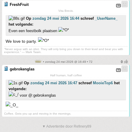
FreshFruit
Vita Brevis.
Op
zondag 24 mei 2026 16:44
schreef
_UserName_
het volgende:
Even een feestbolk plaatsen
We love to party.
“Never argue with an idiot. They will only bring you down to their level and beat you with
experience.” ― Mark Twain.
• zondag 24 mei 2026 @ 16:49 • 72
gebrokenglas
Half human, half coffee
Op
zondag 24 mei 2026 16:47
schreef
MooieTop6
het
volgende:
voor @:gebrokenglas
Coffee. Gets you up and moving in the mornings.
▼ Advertentie door Refinery89