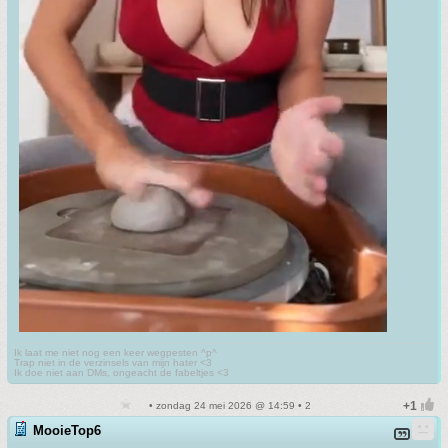
Ik laat me niet nog een keer wegpesten ^p^
Trap niet in de verzinsels van mijn hater <3
Ik doe niet aan DMs, ongeacht de fabeltjes <3
• zondag 24 mei 2026 @ 14:59 • 2
MooieTop6