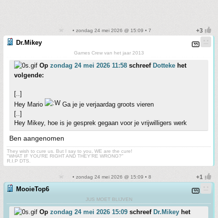
• zondag 24 mei 2026 @ 15:09 • 7
Dr.Mikey
Games Crew van het jaar 2013
Op
zondag 24 mei 2026 11:58
schreef
Dotteke
het
volgende:
[..]
Hey Mario
Ga je je verjaardag groots vieren
[..]
Hey Mikey, hoe is je gesprek gegaan voor je vrijwilligers werk
Ben aangenomen
They wish to cure us. But I say to you, WE are the cure!
"WHAT IF YOU'RE RIGHT AND THEY'RE WRONG?"
R.I.P DTS.
• zondag 24 mei 2026 @ 15:09 • 8
MooieTop6
JUS MOET BLIJVEN
Op
zondag 24 mei 2026 15:09
schreef
Dr.Mikey
het