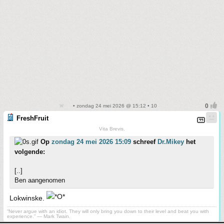
• zondag 24 mei 2026 @ 15:12 • 10
FreshFruit
Vita Brevis.
Op
zondag 24 mei 2026 15:09
schreef
Dr.Mikey
het
volgende:
[..]
Ben aangenomen
Lokwinske.
“Never argue with an idiot. They will only bring you down to their level and beat you with
experience.” ― Mark Twain.