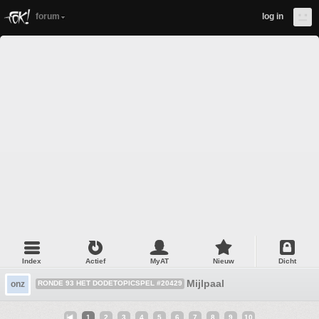
forum
log in
Index
Actief
MyAT
Nieuw
Dicht
Mijlpaal
onz
RONDE 93 HET DODETOPICSPEL #20429
1
2
3
4
5
6
7
8
9
10