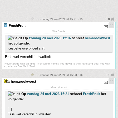
• zondag 24 mei 2026 @ 15:21 • 15
FreshFruit
Vita Brevis.
Op
zondag 24 mei 2026 15:16
schreef
hemarookworst
het volgende:
Kesbeke overpriced shit
Er is wel verschil in kwaliteit.
“Never argue with an idiot. They will only bring you down to their level and beat you with
experience.” ― Mark Twain.
• zondag 24 mei 2026 @ 15:23 • 16
hemarookworst
Man bijt worst
Op
zondag 24 mei 2026 15:21
schreef
FreshFruit
het
volgende:
[..]
Er is wel verschil in kwaliteit.