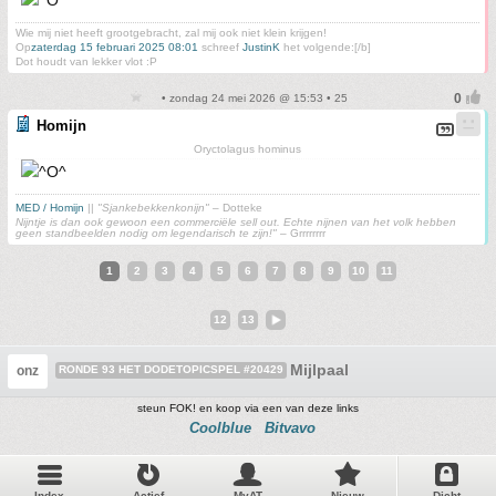
Wie mij niet heeft grootgebracht, zal mij ook niet klein krijgen!
Op
zaterdag 15 februari 2025 08:01
schreef
JustinK
het volgende:[/b]
Dot houdt van lekker vlot :P
• zondag 24 mei 2026 @ 15:53 • 25
Homijn
Oryctolagus hominus
MED / Homijn
||
"Sjankebekkenkonijn"
– Dotteke
Nijntje is dan ook gewoon een commerciële sell out. Echte nijnen van het volk hebben
geen standbeelden nodig om legendarisch te zijn!"
– Grrrrrrrr
1
2
3
4
5
6
7
8
9
10
11
12
13
Mijlpaal
onz
RONDE 93 HET DODETOPICSPEL #20429
steun FOK! en koop via een van deze links
Coolblue
Bitvavo
Index
Actief
MyAT
Nieuw
Dicht