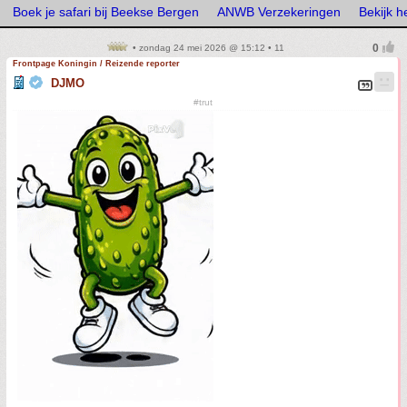
Boek je safari bij Beekse Bergen
ANWB Verzekeringen
Bekijk 
• zondag 24 mei 2026 @ 15:12 • 11
Frontpage Koningin / Reizende reporter
DJMO
#trut