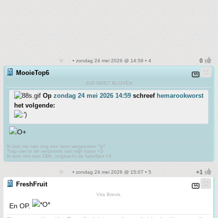
• zondag 24 mei 2026 @ 14:59 • 4
MooieTop6
JUS MOET BLIJVEN
Op
zondag 24 mei 2026 14:59
schreef
hemarookworst
het volgende:
Ik laat me niet nog een keer wegpesten ^p^
Trap niet in de verzinsels van mijn hater <3
Ik doe niet aan DMs, ongeacht de fabeltjes <3
• zondag 24 mei 2026 @ 15:07 • 5
FreshFruit
Vita Brevis.
En OP.