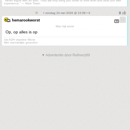
“Never argue with an idiot. They will only bring you down to their level and beat you with
experience.” ― Mark Twain.
• zondag 24 mei 2026 @ 15:08 • 6
hemarookworst
Man bijt worst
Op, op alles is op
Uw ADH vitamine Worst
Met vriendelijke groenten
▼ Advertentie door Refinery89