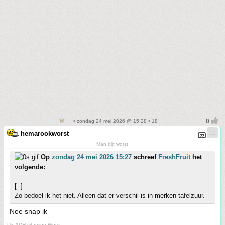
• zondag 24 mei 2026 @ 15:28 • 18
hemarookworst
Man bijt worst
Op
zondag 24 mei 2026 15:27
schreef
FreshFruit
het
volgende:
[..]
Zo bedoel ik het niet. Alleen dat er verschil is in merken tafelzuur.
Nee snap ik
Uw ADH vitamine Worst