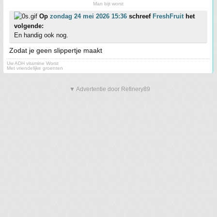
Man bijt worst
Op
zondag 24 mei 2026 15:36
schreef
FreshFruit
het
volgende:
En handig ook nog.
Zodat je geen slippertje maakt
Uw ADH vitamine Worst
Met vriendelijke groenten
▼ Advertentie door Refinery89