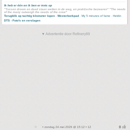
Ik heb er één en ik ben er trots op
"Tussen droom en daad staan wetten in de weg, en praktische bezwaren" "The needs
of the many outweigh the needs of the crew"
Terugblik op tachtig kilometer lopen
-
Westerborkpad
-
My 5 minutes of fame
-
Heldin
DTS - Foto's en verslagen
▼ Advertentie door Refinery89
• zondag 24 mei 2026 @ 15:12 • 12