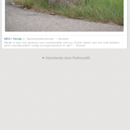
MED / Homijn
||
"Sjankebekkenkonijn"
– Dotteke
Nijntje is dan ook gewoon een commerciële sell out. Echte nijnen van het volk hebben
geen standbeelden nodig om legendarisch te zijn!"
– Grrrrrrrr
▼ Advertentie door Refinery89