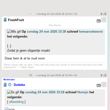
• zondag 24 mei 2026 @ 15:42 • 23
FreshFruit
Vita Brevis.
Op
zondag 24 mei 2026 15:38
schreef
hemarookworst
het volgende:
[..]
Zodat je geen slippertje maakt
Daar ben ik al te oud voor.
“Never argue with an idiot. They will only bring you down to their level and beat you with
experience.” ― Mark Twain.
• zondag 24 mei 2026 @ 15:48 • 24
Moderator
Dotteke
Op
zondag 24 mei 2026 15:18
schreef
Homijn
het
volgende:
[
afbeelding
]