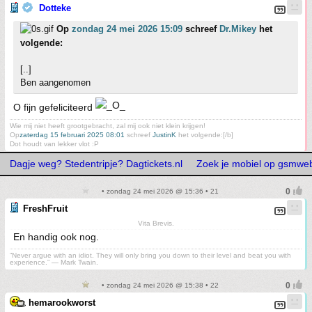
Dotteke
Op
zondag 24 mei 2026 15:09
schreef
Dr.Mikey
het
volgende:
[..]
Ben aangenomen
O fijn gefeliciteerd
Wie mij niet heeft grootgebracht, zal mij ook niet klein krijgen!
Op
zaterdag 15 februari 2025 08:01
schreef
JustinK
het volgende:[/b]
Dot houdt van lekker vlot :P
Dagje weg? Stedentripje? Dagtickets.nl
Zoek je mobiel op gsmwe
• zondag 24 mei 2026 @ 15:36 • 21
FreshFruit
Vita Brevis.
En handig ook nog.
“Never argue with an idiot. They will only bring you down to their level and beat you with
experience.” ― Mark Twain.
• zondag 24 mei 2026 @ 15:38 • 22
hemarookworst