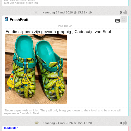
Met vriendelijke groenten
• zondag 24 mei 2026 @ 15:31 • 19
FreshFruit
Vita Brevis.
En die slippers zijn gewoon grappig , Cadeautje van Soul.
“Never argue with an idiot. They will only bring you down to their level and beat you with
experience.” ― Mark Twain.
• zondag 24 mei 2026 @ 15:34 • 20
Moderator