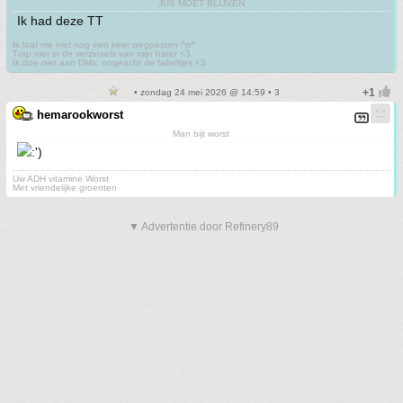
JUS MOET BLIJVEN
Ik had deze TT
Ik laat me niet nog een keer wegpesten ^p^
Trap niet in de verzinsels van mijn hater <3
Ik doe niet aan DMs, ongeacht de fabeltjes <3
• zondag 24 mei 2026 @ 14:59 • 3
hemarookworst
Man bijt worst
Uw ADH vitamine Worst
Met vriendelijke groenten
▼ Advertentie door Refinery89