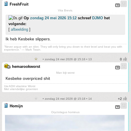
FreshFruit
Vita Brevis.
Op
zondag 24 mei 2026 15:12
schreef
DJMO
het
volgende:
[
afbeelding
]
Ik heb Kesbeke slippers.
“Never argue with an idiot. They will only bring you down to their level and beat you with
experience.” ― Mark Twain.
• zondag 24 mei 2026 @ 15:16 • 13
hemarookworst
Man bijt worst
Kesbeke overpriced shit
Uw ADH vitamine Worst
Met vriendelijke groenten
• zondag 24 mei 2026 @ 15:18 • 14
Homijn
Oryctolagus hominus