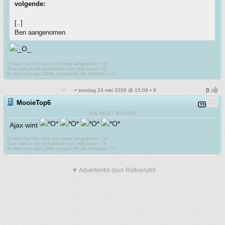
volgende:
[..]
Ben aangenomen
Ik laat me niet nog een keer wegpesten ^p^
Trap niet in de verzinsels van mijn hater <3
Ik doe niet aan DMs, ongeacht de fabeltjes <3
• zondag 24 mei 2026 @ 15:09 • 9
MooieTop6
JUS MOET BLIJVEN
Ajax wint
Ik laat me niet nog een keer wegpesten ^p^
Trap niet in de verzinsels van mijn hater <3
Ik doe niet aan DMs, ongeacht de fabeltjes <3
▼ Advertentie door Refinery89