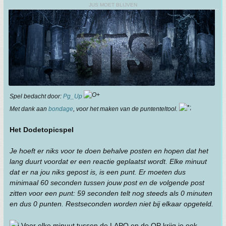
JUS MOET BLIJVEN
Spel bedacht door:
Pg_Up
Met dank aan
bondage
, voor het maken van de puntenteltool.
Het DodetopicspeI
Je hoeft er niks voor te doen behalve posten en hopen dat het
lang duurt voordat er een reactie geplaatst wordt. Elke minuut
dat er na jou niks gepost is, is een punt. Er moeten dus
minimaal 60 seconden tussen jouw post en de volgende post
zitten voor een punt: 59 seconden telt nog steeds als 0 minuten
en dus 0 punten. Restseconden worden niet bij elkaar opgeteld.
Voor elke minuut tussen de LAPO en de OP krijg je ook