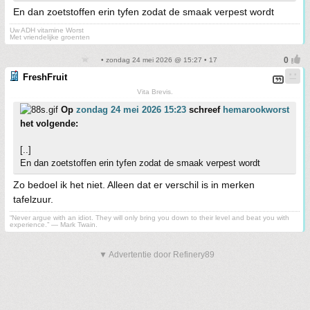
En dan zoetstoffen erin tyfen zodat de smaak verpest wordt
Uw ADH vitamine Worst
Met vriendelijke groenten
• zondag 24 mei 2026 @ 15:27 • 17
FreshFruit
Vita Brevis.
Op
zondag 24 mei 2026 15:23
schreef
hemarookworst
het volgende:
[..]
En dan zoetstoffen erin tyfen zodat de smaak verpest wordt
Zo bedoel ik het niet. Alleen dat er verschil is in merken
tafelzuur.
“Never argue with an idiot. They will only bring you down to their level and beat you with
experience.” ― Mark Twain.
▼ Advertentie door Refinery89