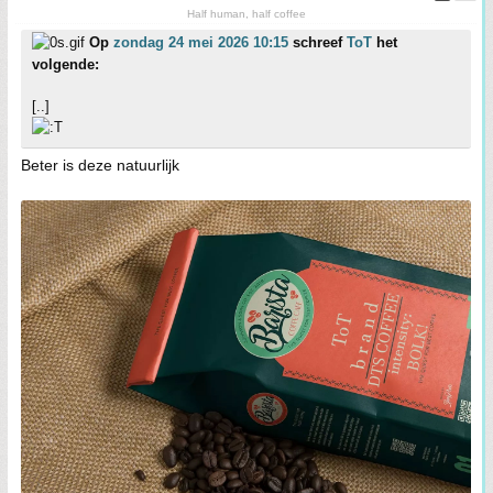
Half human, half coffee
Op
zondag 24 mei 2026 10:15
schreef
ToT
het
volgende:
[..]
Beter is deze natuurlijk