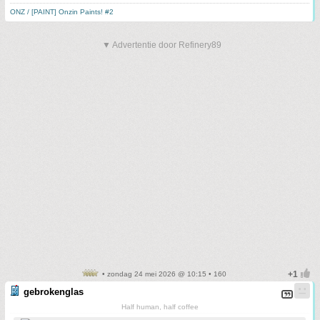
ONZ / [PAINT] Onzin Paints! #2
▼ Advertentie door Refinery89
• zondag 24 mei 2026 @ 10:15 • 160
gebrokenglas
Half human, half coffee