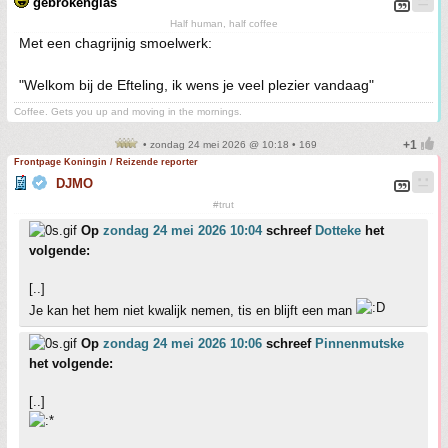
gebrokenglas
Half human, half coffee
Met een chagrijnig smoelwerk:
"Welkom bij de Efteling, ik wens je veel plezier vandaag"
Coffee. Gets you up and moving in the mornings.
• zondag 24 mei 2026 @ 10:18 • 169
Frontpage Koningin / Reizende reporter
DJMO
#trut
Op
zondag 24 mei 2026 10:04
schreef
Dotteke
het
volgende:
[..]
Je kan het hem niet kwalijk nemen, tis en blijft een man
Op
zondag 24 mei 2026 10:06
schreef
Pinnenmutske
het volgende:
[..]