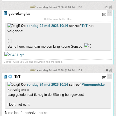
• zondag 24 mei 2026 @ 10:14 • 158
gebrokenglas
Half human, half coffee
Op
zondag 24 mei 2026 10:14
schreef
ToT
het
volgende:
[..]
Same here, maar dan me een lullig kopne Senseo.
Coffee. Gets you up and moving in the mornings.
• zondag 24 mei 2026 @ 10:14 • 159
ToT
Op
zondag 24 mei 2026 10:14
schreef
Pinnenmutske
het volgende:
Lang geleden dat ik nog in de Efteling ben geweest
Hoeft niet echt
Niets hoeft, behalve bolken.