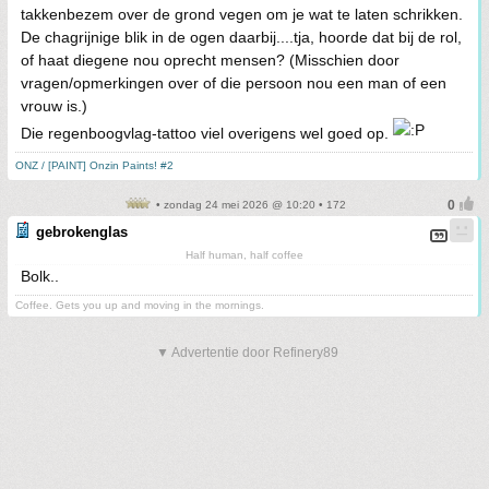
takkenbezem over de grond vegen om je wat te laten schrikken.
De chagrijnige blik in de ogen daarbij....tja, hoorde dat bij de rol,
of haat diegene nou oprecht mensen? (Misschien door
vragen/opmerkingen over of die persoon nou een man of een
vrouw is.)
Die regenboogvlag-tattoo viel overigens wel goed op.
ONZ / [PAINT] Onzin Paints! #2
• zondag 24 mei 2026 @ 10:20 • 172
gebrokenglas
Half human, half coffee
Bolk..
Coffee. Gets you up and moving in the mornings.
▼ Advertentie door Refinery89