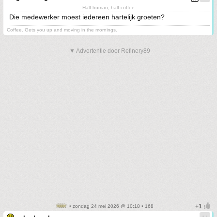
Half human, half coffee
Die medewerker moest iedereen hartelijk groeten?
Coffee. Gets you up and moving in the mornings.
▼ Advertentie door Refinery89
• zondag 24 mei 2026 @ 10:18 • 168