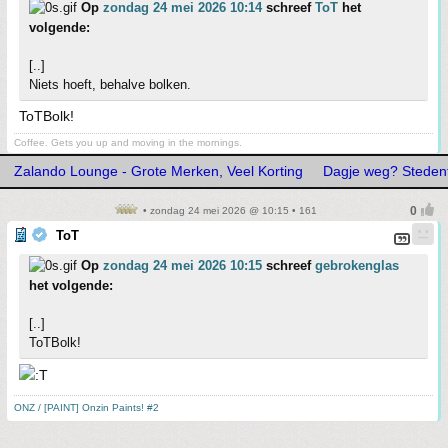
Op
zondag 24 mei 2026 10:14
schreef
ToT
het
volgende:
[..]
Niets hoeft, behalve bolken.
ToTBolk!
Coffee. Gets you up and moving in the mornings.
Zalando Lounge - Grote Merken, Veel Korting
Dagje weg? Stedentr
• zondag 24 mei 2026 @ 10:15 • 161
ToT
Op
zondag 24 mei 2026 10:15
schreef
gebrokenglas
het volgende:
[..]
ToTBolk!
ONZ / [PAINT] Onzin Paints! #2