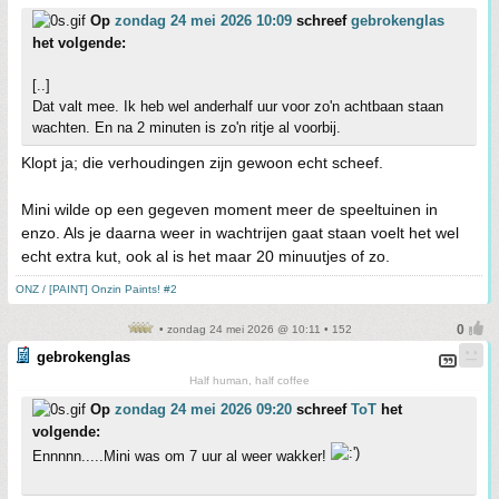
Op
zondag 24 mei 2026 10:09
schreef
gebrokenglas
het volgende:
[..]
Dat valt mee. Ik heb wel anderhalf uur voor zo'n achtbaan staan
wachten. En na 2 minuten is zo'n ritje al voorbij.
Klopt ja; die verhoudingen zijn gewoon echt scheef.
Mini wilde op een gegeven moment meer de speeltuinen in
enzo. Als je daarna weer in wachtrijen gaat staan voelt het wel
echt extra kut, ook al is het maar 20 minuutjes of zo.
ONZ / [PAINT] Onzin Paints! #2
• zondag 24 mei 2026 @ 10:11 • 152
gebrokenglas
Half human, half coffee
Op
zondag 24 mei 2026 09:20
schreef
ToT
het
volgende:
Ennnnn.....Mini was om 7 uur al weer wakker!