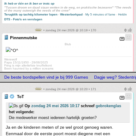
Ik heb er één en ik ben er trots op
"Tussen droom en daad staan wetten in de weg, en praktische bezwaren" "The needs
of the many outweigh the needs of the crew"
Terugblik op tachtig kilometer lopen
-
Westerborkpad
-
My 5 minutes of fame
-
Heldin
DTS - Foto's en verslagen
• zondag 24 mei 2026 @ 10:19 • 170
Pinnenmutske
Blub
Werewolf
Papa 15/11/1950 - 29/08/2025
Fring is mijn allerliefste knuffelkont
Been haunted by a million screams
De beste bordspellen vind je bij 999 Games
Dagje weg? Stedentrip
• zondag 24 mei 2026 @ 10:20 • 171
ToT
Op
zondag 24 mei 2026 10:17
schreef
gebrokenglas
het volgende:
Die medewerker moest iedereen hartelijk groeten?
Ja en de kinderen meten of ze wel groot genoeg waren.
Eenmaal door de eerste poort moest diegene met een