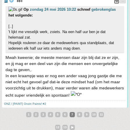
ToT
Op
zondag 24 mei 2026 10:22
schreef
gebrokenglas
het volgende:
[..]
't lijkt me vreselijk werk, zoiets. Na een half uur ben je dat
helemaal zat.
Hopelijk rouleren ze daar de medewerkers qua standplaats, dat
iedereen elk half uur iets anders mag doen.
Mwah kweenie; de meeste mensen daar zijn blij dat ze er zijn,
en jij mag er een deel van zijn die mensen een onvergetelijke
dag te geven,.
In een kraampje was er nog een ander vaag jong gastje die me
niet echt het gevoel gaf dat-ie deze mindset had (om het maar
voorzichtig uit te drukken), maar verder waren alle medewerkers
echt super vriendelijk en spontaan!
ONZ / [PAINT] Onzin Paints! #2
1
2
3
4
5
6
7
8
9
10
11
12
13