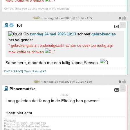
mok koffie te drinken
Coffee. Gets you up and moving in the mornings.
• zondag 24 mei 2026 @ 10:14 • 155
ToT
Op
zondag 24 mei 2026 10:13
schreef
gebrokenglas
het volgende:
* gebrokenglas zit onderuitgezakt achter de desktop rustig zijn
mok koffie te drinken
Same here, maar dan me een lullig kopne Senseo.
ONZ / [PAINT] Onzin Paints! #2
• zondag 24 mei 2026 @ 10:14 • 156
Pinnenmutske
Blub
Lang geleden dat ik nog in de Efteling ben geweest
Hoeft niet echt
Werewolf
Papa 15/11/1950 - 29/08/2025
Fring is mijn allerliefste knuffelkont
Been haunted by a million screams