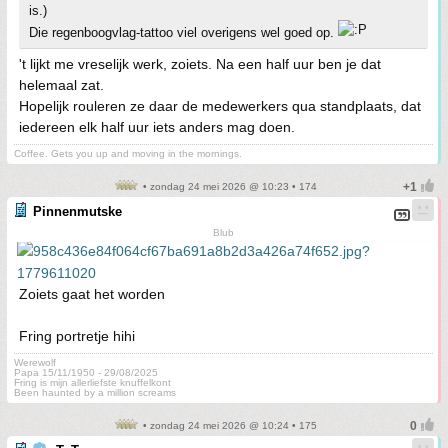
is.)
Die regenboogvlag-tattoo viel overigens wel goed op.
't lijkt me vreselijk werk, zoiets. Na een half uur ben je dat
helemaal zat.
Hopelijk rouleren ze daar de medewerkers qua standplaats, dat
iedereen elk half uur iets anders mag doen.
Coffee. Gets you up and moving in the mornings.
• zondag 24 mei 2026 @ 10:23 • 174
Pinnenmutske
Blub
Zoiets gaat het worden
Fring portretje hihi
Werewolf
Papa 15/11/1950 - 29/08/2025
Fring is mijn allerliefste knuffelkont
Been haunted by a million screams
• zondag 24 mei 2026 @ 10:24 • 175