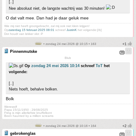
[..]
Nee absoluut niet, de langste wachtrij was 30 minuten!
O dat valt mee. Dan had je daar geluk mee
Wie mij niet heeft grootgebracht, zal mij ook niet klein krijgen!
Op
zaterdag 15 februari 2025 08:01
schreef
JustinK
het volgende:[/b]
Dot houdt van lekker vlot :P
• zondag 24 mei 2026 @ 10:15 • 163
Pinnenmutske
Blub
Op
zondag 24 mei 2026 10:14
schreef
ToT
het
volgende:
[..]
Niets hoeft, behalve bolken.
Bolk
Werewolf
Papa 15/11/1950 - 29/08/2025
Fring is mijn allerliefste knuffelkont
Been haunted by a million screams
• zondag 24 mei 2026 @ 10:16 • 164
gebrokenglas