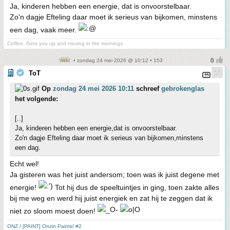
Ja, kinderen hebben een energie, dat is onvoorstelbaar.
Zo'n dagje Efteling daar moet ik serieus van bijkomen, minstens
een dag, vaak meer.
Coffee. Gets you up and moving in the mornings.
• zondag 24 mei 2026 @ 10:12 • 153
ToT
Op
zondag 24 mei 2026 10:11
schreef
gebrokenglas
het volgende:
[..]
Ja, kinderen hebben een energie,dat is onvoorstelbaar.
Zo'n dagje Efteling daar moet ik serieus van bijkomen,minstens
een dag.
Echt wel!
Ja gisteren was het juist andersom; toen was ik juist degene met
energie!
Tot hij dus de speeltuintjes in ging, toen zakte alles
bij me weg en werd hij juist energiek en zat hij te zeggen dat ik
niet zo sloom moest doen!
ONZ / [PAINT] Onzin Paints! #2