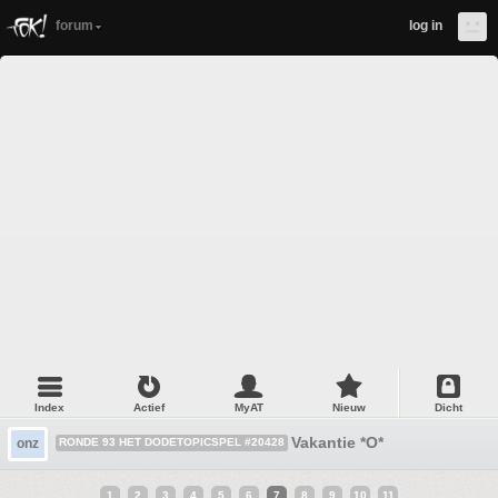
forum
log in
Index
Actief
MyAT
Nieuw
Dicht
Vakantie *O*
onz
RONDE 93 HET DODETOPICSPEL #20428
1
2
3
4
5
6
7
8
9
10
11