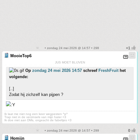
• zondag 24 mei 2026 @ 14:57 • 298
MooieTop6
JUS MOET BLIJVEN
Op
zondag 24 mei 2026 14:57
schreef
FreshFruit
het
volgende:
[..]
Zodat hij zichzelf kan pijpen ?
Ik laat me niet nog een keer wegpesten ^p^
Trap niet in de verzinsels van mijn hater <3
Ik doe niet aan DMs, ongeacht de fabeltjes <3
• zondag 24 mei 2026 @ 14:57 • 299
Homijn