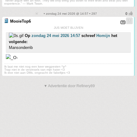
“Never argue with an idiot. They will only bring you down to their level and beat you with
experience.” ― Mark Twain.
• zondag 24 mei 2026 @ 14:57 • 297
MooieTop6
JUS MOET BLIJVEN
Op
zondag 24 mei 2026 14:57
schreef
Homijn
het
volgende:
Mansonderrib
Ik laat me niet nog een keer wegpesten ^p^
Trap niet in de verzinsels van mijn hater <3
Ik doe niet aan DMs, ongeacht de fabeltjes <3
▼ Advertentie door Refinery89