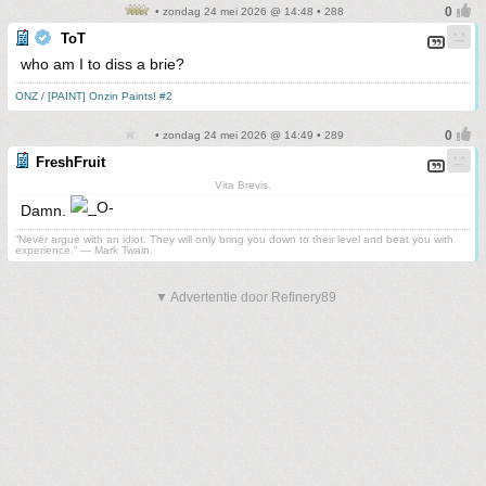
• zondag 24 mei 2026 @ 14:48 • 288
ToT
who am I to diss a brie?
ONZ / [PAINT] Onzin Paints! #2
• zondag 24 mei 2026 @ 14:49 • 289
FreshFruit
Vita Brevis.
Damn.
“Never argue with an idiot. They will only bring you down to their level and beat you with
experience.” ― Mark Twain.
▼ Advertentie door Refinery89