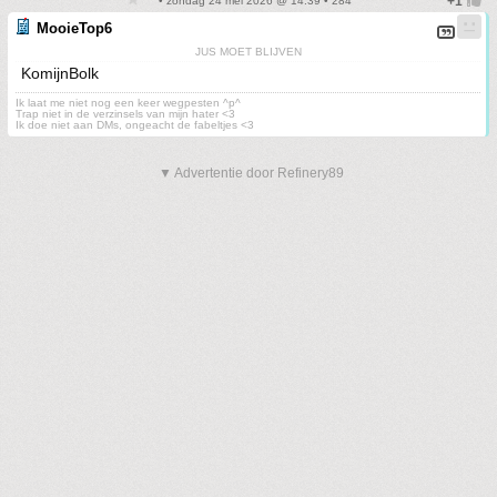
• zondag 24 mei 2026 @ 14:39 • 284
MooieTop6
JUS MOET BLIJVEN
KomijnBolk
Ik laat me niet nog een keer wegpesten ^p^
Trap niet in de verzinsels van mijn hater <3
Ik doe niet aan DMs, ongeacht de fabeltjes <3
▼ Advertentie door Refinery89