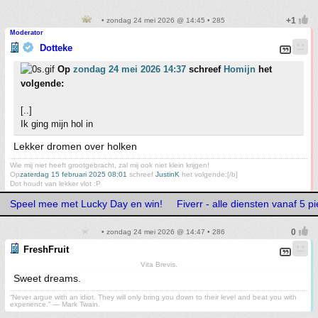
• zondag 24 mei 2026 @ 14:45 • 285
Moderator
Dotteke
Op
zondag 24 mei 2026 14:37
schreef
Homijn
het
volgende:
[..]
Ik ging mijn hol in
Lekker dromen over holken
Wie mij niet heeft grootgebracht, zal mij ook niet klein krijgen!
Op
zaterdag 15 februari 2025 08:01
schreef
JustinK
het volgende:[/b]
Dot houdt van lekker vlot :P
Speel mee met Lucky Day en win!
Fiverr - alle diensten vanaf 5 pi
• zondag 24 mei 2026 @ 14:47 • 286
FreshFruit
Vita Brevis.
Sweet dreams.
“Never argue with an idiot. They will only bring you down to their level and beat you with
experience.” ― Mark Twain.