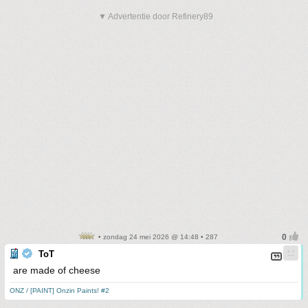
▼ Advertentie door Refinery89
• zondag 24 mei 2026 @ 14:48 • 287
ToT
are made of cheese
ONZ / [PAINT] Onzin Paints! #2