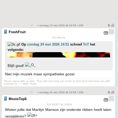
• zondag 24 mei 2026 @ 14:55 • 293
FreshFruit
Vita Brevis.
Op
zondag 24 mei 2026 14:51
schreef
ToT
het
volgende:
Blijft goud!
Niet mijn muziek maar sympathieke gozer.
“Never argue with an idiot. They will only bring you down to their level and beat you with
experience.” ― Mark Twain.
• zondag 24 mei 2026 @ 14:56 • 294
MooieTop6
JUS MOET BLIJVEN
Wisten jullie dat Marilyn Manson zijn onderste ribben heeft laten
verwijderen?