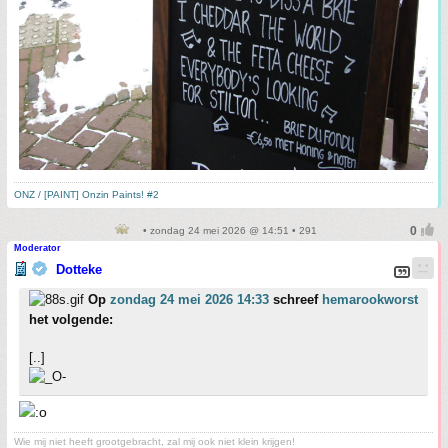
ONZ / [PAINT] Onzin Paints! #2
• zondag 24 mei 2026 @ 14:51 • 291
Moderator
Dotteke
Op
zondag 24 mei 2026 14:33
schreef
hemarookworst
het volgende:
[..]
Wie mij niet heeft grootgebracht, zal mij ook niet klein krijgen!