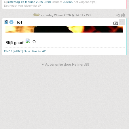
Op
zaterdag 15 februari 2025 08:01
schreef
JustinK
het volgende:[/b]
Dot houdt van lekker vlot :P
• zondag 24 mei 2026 @ 14:51 • 292
ToT
Blijft goud!
ONZ / [PAINT] Onzin Paints! #2
▼ Advertentie door Refinery89