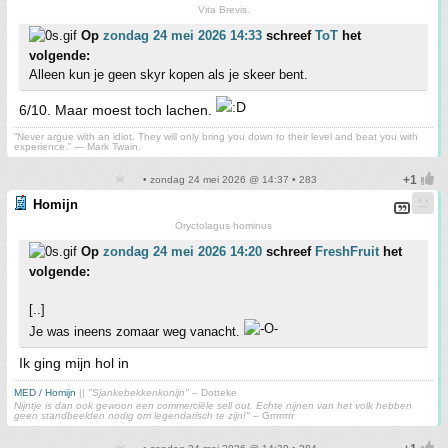
Vita Brevis.
Op
zondag 24 mei 2026 14:33
schreef
ToT
het
volgende:
Alleen kun je geen skyr kopen als je skeer bent.
6/10. Maar moest toch lachen.
“Never argue with an idiot. They will only bring you down to their level and beat you with
experience.” ― Mark Twain.
• zondag 24 mei 2026 @ 14:37 • 283
Homijn
Oryctolagus hominus
Op
zondag 24 mei 2026 14:20
schreef
FreshFruit
het
volgende:
[..]
Je was ineens zomaar weg vanacht.
Ik ging mijn hol in
MED / Homijn
||
"Sjankebekkenkonijn"
– Dotteke
Nijntje is dan ook gewoon een commerciële sell out. Echte nijnen van het volk hebben
geen standbeelden nodig om legendarisch te zijn!"
– Grrrrrrrr