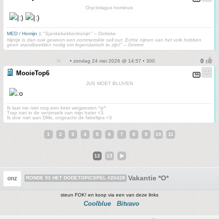
Oryctolagus hominus
MED / Homijn
||
"Sjankebekkenkonijn"
– Dotteke
Nijntje is dan ook gewoon een commerciële sell out. Echte nijnen van het volk hebben
geen standbeelden nodig om legendarisch te zijn!"
– Grrrrrrrr
• zondag 24 mei 2026 @ 14:57 • 300
MooieTop6
JUS MOET BLIJVEN
Ik laat me niet nog een keer wegpesten ^p^
Trap niet in de verzinsels van mijn hater <3
Ik doe niet aan DMs, ongeacht de fabeltjes <3
1
2
3
4
5
6
7
8
9
10
11
12
13
Vakantie *O*
onz
RONDE 93 HET DODETOPICSPEL #20428
steun FOK! en koop via een van deze links
Coolblue
Bitvavo