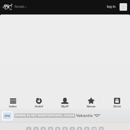
forum
log in
Index
Actief
MyAT
Nieuw
Dicht
Vakantie *O*
onz
RONDE 93 HET DODETOPICSPEL #20428
1
2
3
4
5
6
7
8
9
10
11