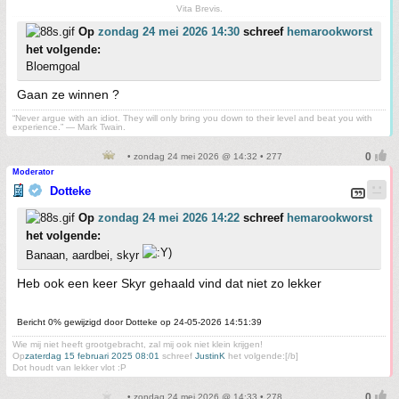
Vita Brevis.
Op
zondag 24 mei 2026 14:30
schreef
hemarookworst
het volgende:
Bloemgoal
Gaan ze winnen ?
“Never argue with an idiot. They will only bring you down to their level and beat you with
experience.” ― Mark Twain.
• zondag 24 mei 2026 @ 14:32 • 277
Moderator
Dotteke
Op
zondag 24 mei 2026 14:22
schreef
hemarookworst
het volgende:
Banaan, aardbei, skyr
Heb ook een keer Skyr gehaald vind dat niet zo lekker
Bericht 0% gewijzigd door Dotteke op 24-05-2026 14:51:39
Wie mij niet heeft grootgebracht, zal mij ook niet klein krijgen!
Op
zaterdag 15 februari 2025 08:01
schreef
JustinK
het volgende:[/b]
Dot houdt van lekker vlot :P
• zondag 24 mei 2026 @ 14:33 • 278