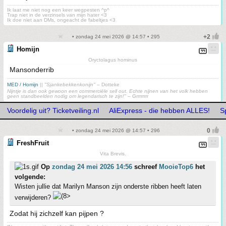
Ik laat me niet nog een keer wegpesten ^p^
Trap niet in de verzinsels van mijn hater <3
Ik doe niet aan DMs, ongeacht de fabeltjes <3
• zondag 24 mei 2026 @ 14:57 • 295
Homijn
Oryctolagus hominus
Mansonderrib
MED / Homijn
||
"Sjankebekkenkonijn"
– Dotteke
Nijntje is dan ook gewoon een commerciële sell out. Echte nijnen van het volk hebben
geen standbeelden nodig om legendarisch te zijn!"
– Grrrrrrrr
Voordelig uit? Ticketveiling.nl
AliExpress - die hebben ALLES!
S
• zondag 24 mei 2026 @ 14:57 • 296
FreshFruit
Vita Brevis.
Op
zondag 24 mei 2026 14:56
schreef
MooieTop6
het
volgende:
Wisten jullie dat Marilyn Manson zijn onderste ribben heeft laten
verwijderen?
Zodat hij zichzelf kan pijpen ?