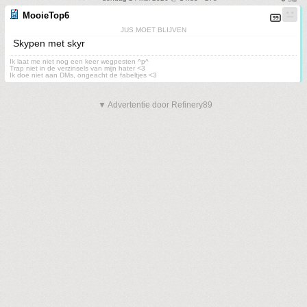
MooieTop6
JUS MOET BLIJVEN
Skypen met skyr
Ik laat me niet nog een keer wegpesten ^p^
Trap niet in de verzinsels van mijn hater <3
Ik doe niet aan DMs, ongeacht de fabeltjes <3
▼ Advertentie door Refinery89