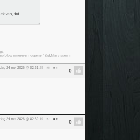
gek van, dat
gt;
ofollow norererer noopener" &gt;Mijn vissen in
dag 24 mei 2026 @ 02:31
:28
#6
dag 24 mei 2026 @ 02:32
:19
#7