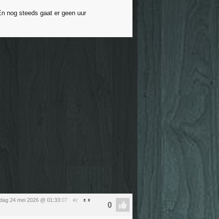
 En nog steeds gaat er geen uur
dag 24 mei 2026 @ 01:33
:07
#2