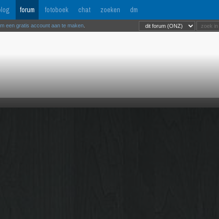
log
forum
fotoboek
chat
zoeken
dm
om een gratis account aan te maken
.