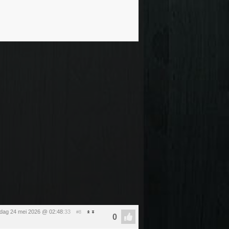
dag 24 mei 2026 @ 02:48
:33
#8