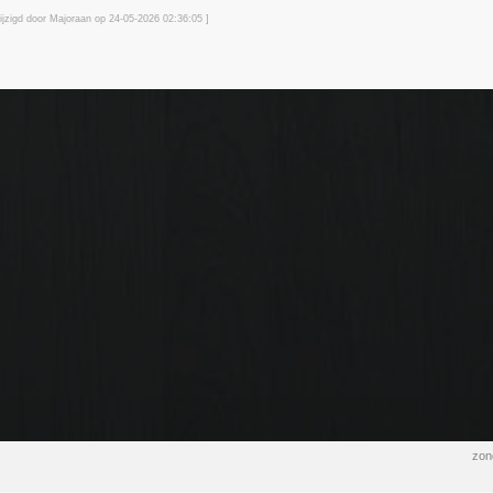
ijzigd door Majoraan op 24-05-2026 02:36
:05
]
zon