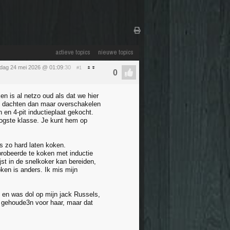
actieve topics
nieuwe topics
dag 24 mei 2026 @ 01:09
:30
#1
 is al netzo oud als dat we hier
j dachten dan maar overschakelen
en 4-pit inductieplaat gekocht.
oogste klasse. Je kunt hem op
s zo hard laten koken.
t probeerde te koken met inductie
jst in de snelkoker kan bereiden,
ken is anders. Ik mis mijn
n en was dol op mijn jack Russels,
s gehoude3n voor haar, maar dat