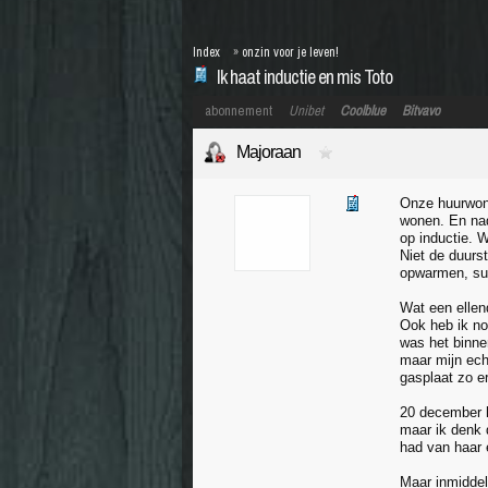
Index
»
onzin voor je leven!
Ik haat inductie en mis Toto
abonnement
Unibet
Coolblue
Bitvavo
Majoraan
Onze huurwoni
wonen. En nad
op inductie. 
Niet de duurs
opwarmen, sud
Wat een ellen
Ook heb ik nog
was het binnen
maar mijn ech
gasplaat zo er
20 december h
maar ik denk 
had van haar 
Maar inmiddels