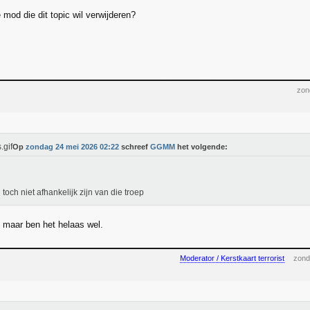
e mod die dit topic wil verwijderen?
zon
Op
zondag 24 mei 2026 02:22
schreef
GGMM
het volgende:
l toch niet afhankelijk zijn van die troep
t, maar ben het helaas wel.
Moderator / Kerstkaart terrorist
zond