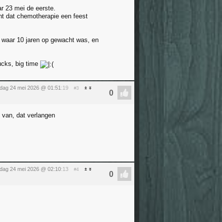
ar 23 mei de eerste.
cht dat chemotherapie een feest
 waar 10 jaren op gewacht was, en
ucks, big time
dag 24 mei 2026 @ 01:51
:19
#3
k van, dat verlangen
dag 24 mei 2026 @ 02:10
:13
#4