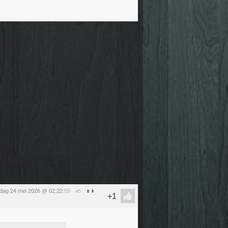
dag 24 mei 2026 @ 02:22
:55
#5