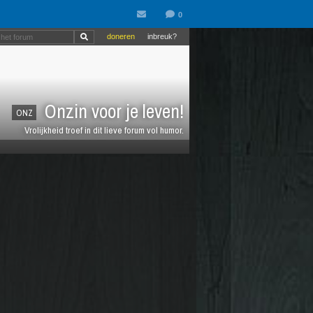
doneren
inbreuk?
Onzin voor je leven!
ONZ
Vrolijkheid troef in dit lieve forum vol humor.