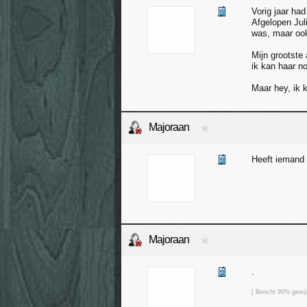
Vorig jaar had
Afgelopen Jul
was, maar ook
Mijn grootste
ik kan haar n
Maar hey, ik 
Majoraan
Heeft iemand 
Majoraan
.
[ Bericht 90% gewi