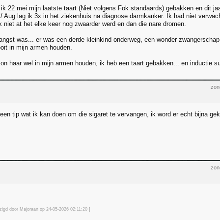
 ik 22 mei mijn laatste taart (Niet volgens Fok standaards) gebakken en dit ja
i/ Aug lag ik 3x in het ziekenhuis na diagnose darmkanker. Ik had niet verwa
 niet at het elke keer nog zwaarder werd en dan die nare dromen.
 angst was... er was een derde kleinkind onderweg, een wonder zwangerschap
ooit in mijn armen houden.
kon haar wel in mijn armen houden, ik heb een taart gebakken... en inductie s
zon
een tip wat ik kan doen om die sigaret te vervangen, ik word er echt bijna ge
zon
jzigd door Majoraan op 24-05-2026 02:11
:20
]