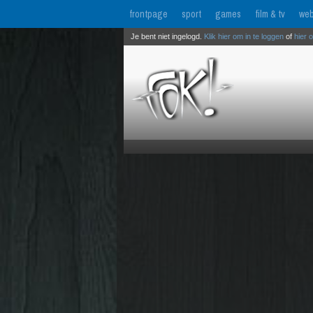
frontpage
sport
games
film & tv
web
Je bent niet ingelogd.
Klik hier om in te loggen
of
hier 