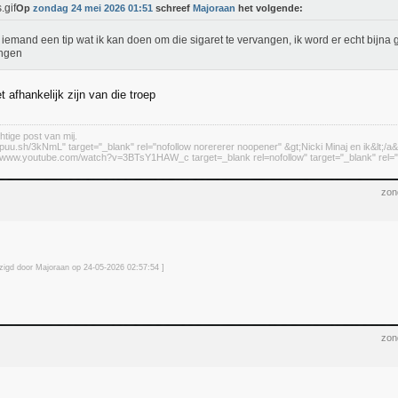
Op
zondag 24 mei 2026 01:51
schreef
Majoraan
het volgende:
 iemand een tip wat ik kan doen om die sigaret te vervangen, ik word er echt bijna 
angen
et afhankelijk zijn van die troep
htige post van mij.
//puu.sh/3kNmL" target="_blank" rel="nofollow norererer noopener" &gt;Nicki Minaj en ik&lt;/a&
://www.youtube.com/watch?v=3BTsY1HAW_c target=_blank rel=nofollow" target="_blank" rel="n
zon
jzigd door Majoraan op 24-05-2026 02:57
:54
]
zon