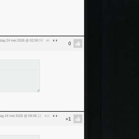
dag 24 mei 2026 @ 02:58
:59
#9
ag 24 mei 2026 @ 09:06
:12
#10