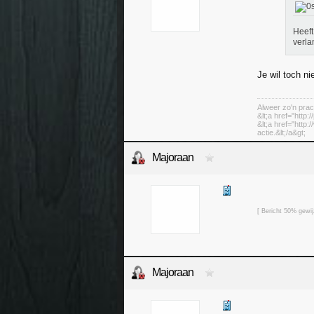
Heeft
verl
Je wil toch ni
Alweer zo'n prac
&lt;a href="http:
&lt;a href="http
actie.&lt;/a&gt;
Majoraan
[ Bericht 50% gewi
Majoraan