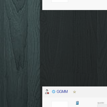
GGMM
quote: