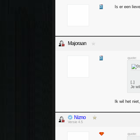
Is er een liev
Majoraan
quote:
[..]
Je wi
Ik wil het nie
Nizno
Versie 4.5
quote: