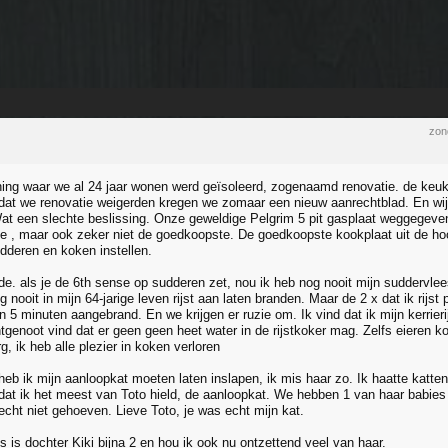
zon
ng waar we al 24 jaar wonen werd geïsoleerd, zogenaamd renovatie. de keuken
at we renovatie weigerden kregen we zomaar een nieuw aanrechtblad. En wi
Wat een slechte beslissing. Onze geweldige Pelgrim 5 pit gasplaat weggegeven 
te , maar ook zeker niet de goedkoopste. De goedkoopste kookplaat uit de h
deren en koken instellen.
de. als je de 6th sense op sudderen zet, nou ik heb nog nooit mijn suddervlee
 nooit in mijn 64-jarige leven rijst aan laten branden. Maar de 2 x dat ik rijs
 5 minuten aangebrand. En we krijgen er ruzie om. Ik vind dat ik mijn kerrieri
tgenoot vind dat er geen geen heet water in de rijstkoker mag. Zelfs eieren ko
g, ik heb alle plezier in koken verloren
eb ik mijn aanloopkat moeten laten inslapen, ik mis haar zo. Ik haatte katte
dat ik het meest van Toto hield, de aanloopkat. We hebben 1 van haar babie
echt niet gehoeven. Lieve Toto, je was echt mijn kat.
 is dochter Kiki bijna 2 en hou ik ook nu ontzettend veel van haar.