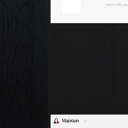
[ Bericht 100% gew
Majoraan