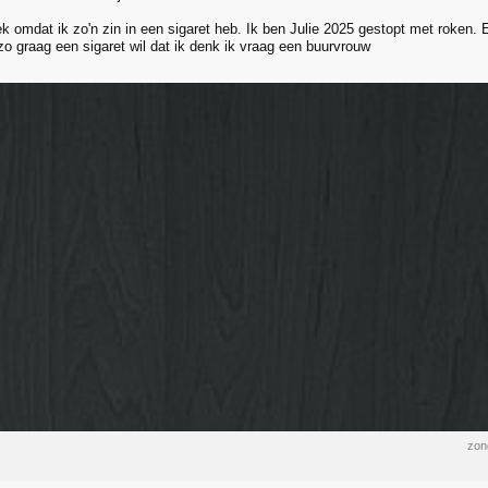
ek omdat ik zo'n zin in een sigaret heb. Ik ben Julie 2025 gestopt met roken.
 zo graag een sigaret wil dat ik denk ik vraag een buurvrouw
zon