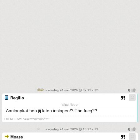
• zondag 24 mei 2026 @ 09:13 • 12
Regilio_
Witte Neger
Aanloopkat heb jij laten inslapen!? The fucq??
OH NOES!!1*&@^!!*@!!@$*^!!!!!!!!
• zondag 24 mei 2026 @ 10:27 • 13
Moass