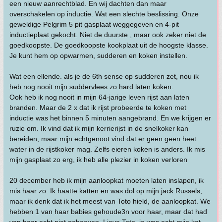
een nieuw aanrechtblad. En wij dachten dan maar
overschakelen op inductie. Wat een slechte beslissing. Onze
geweldige Pelgrim 5 pit gasplaat weggegeven en 4-pit
inductieplaat gekocht. Niet de duurste , maar ook zeker niet de
goedkoopste. De goedkoopste kookplaat uit de hoogste klasse.
Je kunt hem op opwarmen, sudderen en koken instellen.
Wat een ellende. als je de 6th sense op sudderen zet, nou ik
heb nog nooit mijn suddervlees zo hard laten koken.
Ook heb ik nog nooit in mijn 64-jarige leven rijst aan laten
branden. Maar de 2 x dat ik rijst probeerde te koken met
inductie was het binnen 5 minuten aangebrand. En we krijgen er
ruzie om. Ik vind dat ik mijn kerrierijst in de snelkoker kan
bereiden, maar mijn echtgenoot vind dat er geen geen heet
water in de rijstkoker mag. Zelfs eieren koken is anders. Ik mis
mijn gasplaat zo erg, ik heb alle plezier in koken verloren
20 december heb ik mijn aanloopkat moeten laten inslapen, ik
mis haar zo. Ik haatte katten en was dol op mijn jack Russels,
maar ik denk dat ik het meest van Toto hield, de aanloopkat. We
hebben 1 van haar babies gehoude3n voor haar, maar dat had