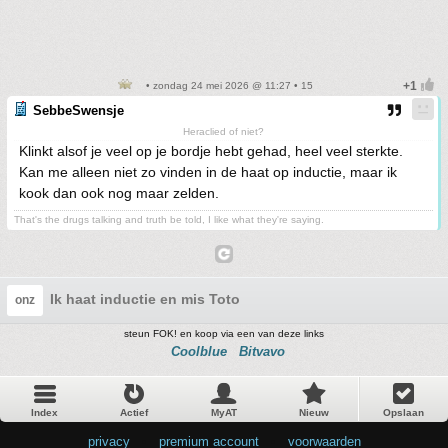
• zondag 24 mei 2026 @ 11:27 • 15
SebbeSwensje
Heraclied of niet?
Klinkt alsof je veel op je bordje hebt gehad, heel veel sterkte.
Kan me alleen niet zo vinden in de haat op inductie, maar ik
kook dan ook nog maar zelden.
That's the drugs talking and truth be told, I like what they're saying.
Ik haat inductie en mis Toto
onz
steun FOK! en koop via een van deze links
Coolblue
Bitvavo
Index
Actief
MyAT
Nieuw
Opslaan
privacy
•
premium account
•
voorwaarden