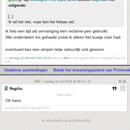
volgende:
[..]
Ik wil het niet, maar ben het helaas wel.
ik heb een tijd als vervanging een reclame-pen gebruikt.
Alle onderdelen los gehaald zodat ik alleen het buisje over had.
eventueel kan een simpel rietje natuurlijk ook gewoon.
Op
dinsdag 22 februari 2022 22:22
pleurde
Nizno
zoals gewoonlijk een onzinnige tekst op
FOK!
Vodafone aanbiedingen
Bekijk het streamingaanbod van Primevi
• zondag 24 mei 2026 @ 09:12 • 11
Regilio_
Witte Neger
Ok hans
OH NOES!!1*&@^!!*@!!@$*^!!!!!!!!
▼ Advertentie door Refinery89