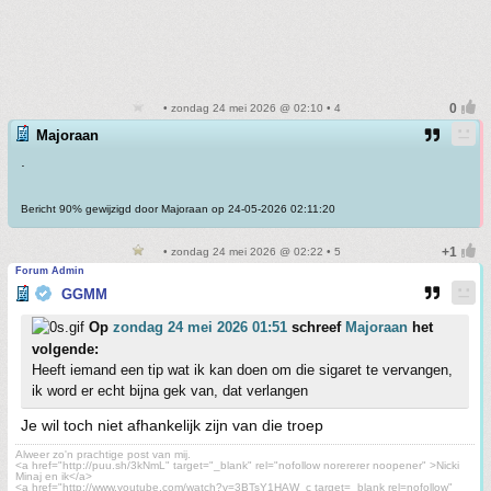
• zondag 24 mei 2026 @ 02:10 • 4
Majoraan
.
Bericht 90% gewijzigd door Majoraan op 24-05-2026 02:11:20
• zondag 24 mei 2026 @ 02:22 • 5
Forum Admin
GGMM
Op
zondag 24 mei 2026 01:51
schreef
Majoraan
het
volgende:
Heeft iemand een tip wat ik kan doen om die sigaret te vervangen,
ik word er echt bijna gek van, dat verlangen
Je wil toch niet afhankelijk zijn van die troep
Alweer zo'n prachtige post van mij.
<a href="http://puu.sh/3kNmL" target="_blank" rel="nofollow norererer noopener" >Nicki
Minaj en ik</a>
<a href="http://www.youtube.com/watch?v=3BTsY1HAW_c target=_blank rel=nofollow"