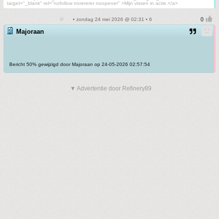
target="_blank" rel="nofollow norererer noopener" >Mijn vissen in actie.</a>
• zondag 24 mei 2026 @ 02:31 • 6
Majoraan
Bericht 50% gewijzigd door Majoraan op 24-05-2026 02:57:54
▼ Advertentie door Refinery89