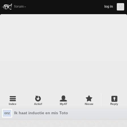
forum
log in
Index
Actief
MyAT
Nieuw
Reply
Ik haat inductie en mis Toto
onz