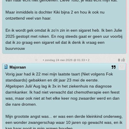
van haar echt niet gehoeven. Lieve Toto, je was echt mijn kat.
Maar inmiddels is dochter Kiki bijna 2 en hou ik ook nu
ontzettend veel van haar.
En ik wordt gek omdat ik zo'n zin in een sigaret heb. Ik ben Julie
2025 gestopt met roken. En nog steeds gaat er geen uur voorbij
dat ik zo graag een sigaret wil dat ik denk ik vraag een
buurvrouw
• zondag 24 mei 2026 @ 01:33 • 2
Majoraan
Vorig jaar had ik 22 mei mijn laatste taart (Niet volgens Fok
standaards) gebakken en dit jaar 23 mei de eerste.
Afgelopen Juli/ Aug lag ik 3x in het ziekenhuis na diagnose
darmkanker. Ik had niet verwacht dat chemotherapie een feest
was, maar ook niet at het elke keer nog zwaarder werd en dan
die nare dromen.
Mijn grootste angst was... er was een derde kleinkind onderweg,
een wonder zwangerschap waar 10 jaren op gewacht was, en ik
kan haar nooit in mijn armen houden.