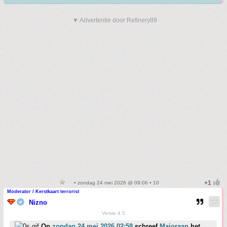
▼ Advertentie door Refinery89
• zondag 24 mei 2026 @ 09:06 • 10
Moderator / Kerstkaart terrorist
Nizno
Versie 4.5
Op
zondag 24 mei 2026 02:58
schreef
Majoraan
het