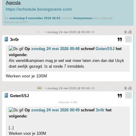
Agenda
https://schedule.boxingscene.com/
Op
woensdag 9 november 2016 06:02
schreef
Anonymousz
het volgende:
#superniger2020
• zondag 24 mei 2026 @ 00:49 • 2
3rr0r
Op
zondag 24 mei 2026 00:48
schreef
GotenSSJ
het
volgende:
Als wereldkampioen mag je wel wat meer laten zien dan dat Usyk
doet eerlijk gezegd. Is al ronde 7 inmiddels.
Werken voor je 100M
• zondag 24 mei 2026 @ 00:49 • 3
GotenSSJ
eilander 4-life
Op
zondag 24 mei 2026 00:49
schreef
3rr0r
het
volgende:
[..]
Werken voor je 100M