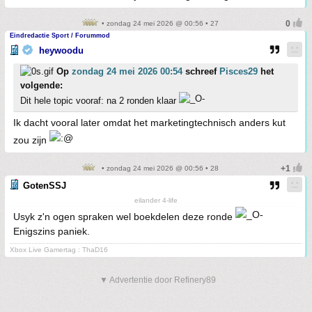
• zondag 24 mei 2026 @ 00:56 • 27
Eindredactie Sport / Forummod
heywoodu
Op
zondag 24 mei 2026 00:54
schreef
Pisces29
het
volgende:
Dit hele topic vooraf: na 2 ronden klaar
Ik dacht vooral later omdat het marketingtechnisch anders kut
zou zijn
• zondag 24 mei 2026 @ 00:56 • 28
GotenSSJ
eilander 4-life
Usyk z'n ogen spraken wel boekdelen deze ronde
Enigszins paniek.
Xbox Live Gamertag : ThaD16
▼ Advertentie door Refinery89