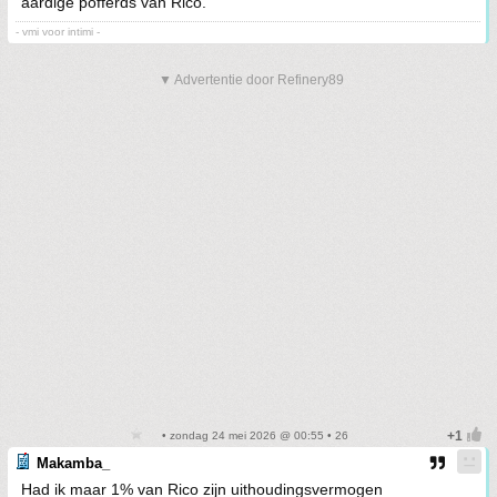
aardige pofferds van Rico.
- vmi voor intimi -
▼ Advertentie door Refinery89
• zondag 24 mei 2026 @ 00:55 • 26
Makamba_
Had ik maar 1% van Rico zijn uithoudingsvermogen