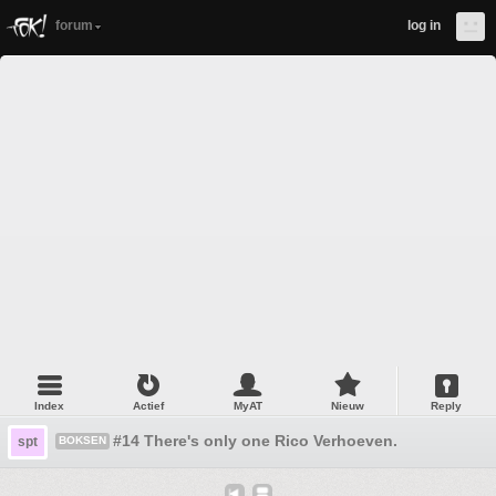
forum
log in
Index
Actief
MyAT
Nieuw
Reply
#14 There's only one Rico Verhoeven.
spt
BOKSEN