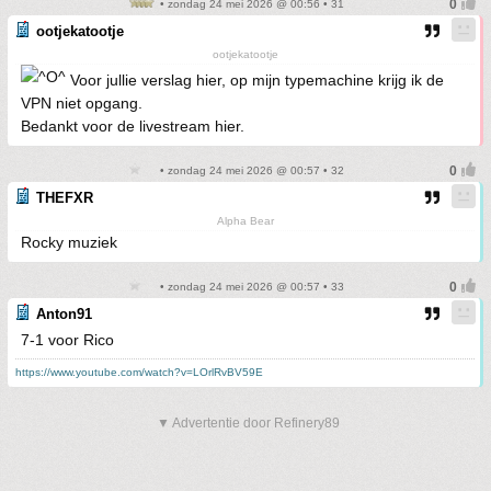
• zondag 24 mei 2026 @ 00:56 • 31
ootjekatootje
ootjekatootje
Voor jullie verslag hier, op mijn typemachine krijg ik de
VPN niet opgang.
Bedankt voor de livestream hier.
• zondag 24 mei 2026 @ 00:57 • 32
THEFXR
Alpha Bear
Rocky muziek
• zondag 24 mei 2026 @ 00:57 • 33
Anton91
7-1 voor Rico
https://www.youtube.com/watch?v=LOrlRvBV59E
▼ Advertentie door Refinery89