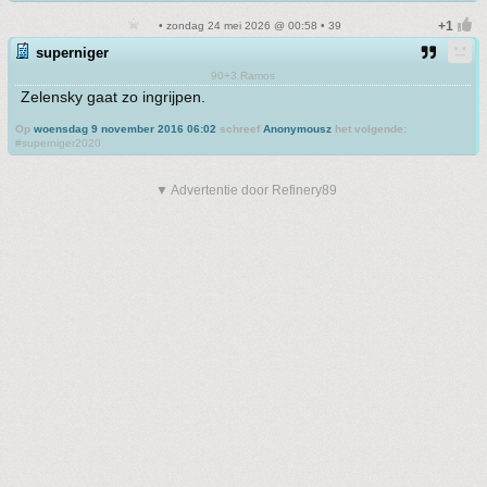
• zondag 24 mei 2026 @ 00:58 • 39
superniger
90+3 Ramos
Zelensky gaat zo ingrijpen.
Op
woensdag 9 november 2016 06:02
schreef
Anonymousz
het volgende:
#superniger2020
▼ Advertentie door Refinery89