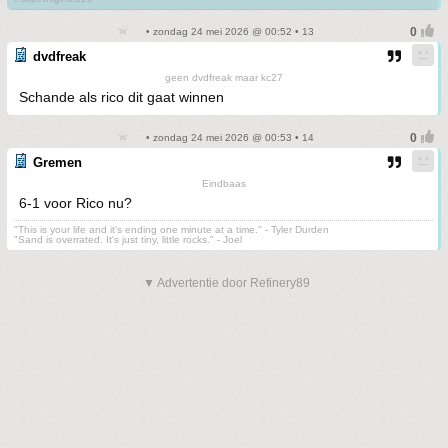
• zondag 24 mei 2026 @ 00:52 • 13
dvdfreak
geen dvdfreak maar kc27
Schande als rico dit gaat winnen
• zondag 24 mei 2026 @ 00:53 • 14
Gremen
Eindbaas
6-1 voor Rico nu?
"This is your life and it's ending one minute at a time." - Tyler Durden
"Sand is overrated. It's just tiny, little rocks." - Joel
▼ Advertentie door Refinery89