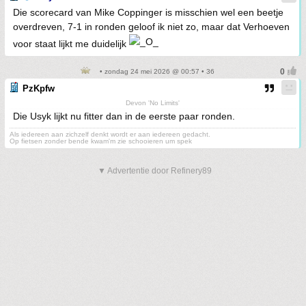
Die scorecard van Mike Coppinger is misschien wel een beetje
overdreven, 7-1 in ronden geloof ik niet zo, maar dat Verhoeven
voor staat lijkt me duidelijk
• zondag 24 mei 2026 @ 00:57 • 36
PzKpfw
Devon 'No Limits'
Die Usyk lijkt nu fitter dan in de eerste paar ronden.
Als iedereen aan zichzelf denkt wordt er aan iedereen gedacht.
Op fietsen zonder bende kwam'm zie schooieren um spek
▼ Advertentie door Refinery89