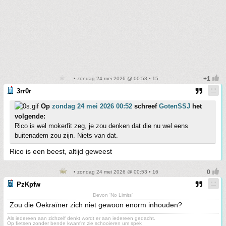
• zondag 24 mei 2026 @ 00:53 • 15
3rr0r
Op
zondag 24 mei 2026 00:52
schreef
GotenSSJ
het
volgende:
Rico is wel mokerfit zeg, je zou denken dat die nu wel eens
buitenadem zou zijn. Niets van dat.
Rico is een beest, altijd geweest
• zondag 24 mei 2026 @ 00:53 • 16
PzKpfw
Devon 'No Limits'
Zou die Oekraïner zich niet gewoon enorm inhouden?
Als iedereen aan zichzelf denkt wordt er aan iedereen gedacht.
Op fietsen zonder bende kwam'm zie schooieren um spek