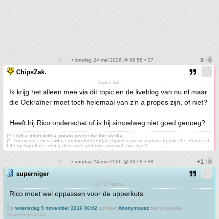
• zondag 24 mei 2026 @ 00:58 • 37
ChipsZak.
That's hot.
Ik krijg het alleen mee via dit topic en de liveblog van nu.nl maar
die Oekraïner moet toch helemaal van z’n a propos zijn, of niet?
Heeft hij Rico onderschat of is hij simpelweg niet goed genoeg?
[*]
I kill a bitch with a potato peeler for the skrilla.
[*]
You wanna mess with a motherfucker that skydives out of a plane to give the Statue of
Liberty high fives, doing drive-by’s and miss you with five tries?
• zondag 24 mei 2026 @ 00:58 • 38
superniger
90+3 Ramos
Rico moet wel oppassen voor de upperkuts.
Op
woensdag 9 november 2016 06:02
schreef
Anonymousz
het volgende:
#superniger2020