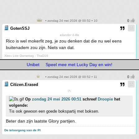
• zondag 24 mei 2026 @ 00:52 • 10
GotenSSJ
eilander 4-life
Rico is wel mokerfit zeg, je zou denken dat die nu wel eens
buitenadem zou zijn. Niets van dat.
Xbox Live Gamertag : ThaD16
Unibet
Speel mee met Lucky Day en win!
• zondag 24 mei 2026 @ 00:52 • 11
Citizen.Erased
7\
Op
zondag 24 mei 2026 00:51
schreef
Droopie
het
volgende:
Tis ook gewoon een goede bokspartij met boksen.
Beter dan zijn laatste Glory partijen.
De teloorgang van de PI