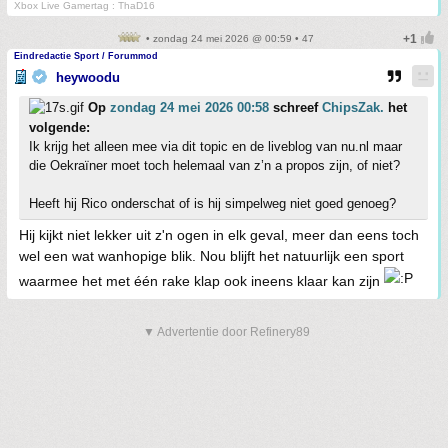
Xbox Live Gamertag : ThaD16
• zondag 24 mei 2026 @ 00:59 • 47
Eindredactie Sport / Forummod
heywoodu
Op
zondag 24 mei 2026 00:58
schreef
ChipsZak.
het
volgende:
Ik krijg het alleen mee via dit topic en de liveblog van nu.nl maar
die Oekraïner moet toch helemaal van z’n a propos zijn, of niet?
Heeft hij Rico onderschat of is hij simpelweg niet goed genoeg?
Hij kijkt niet lekker uit z'n ogen in elk geval, meer dan eens toch
wel een wat wanhopige blik. Nou blijft het natuurlijk een sport
waarmee het met één rake klap ook ineens klaar kan zijn
▼ Advertentie door Refinery89