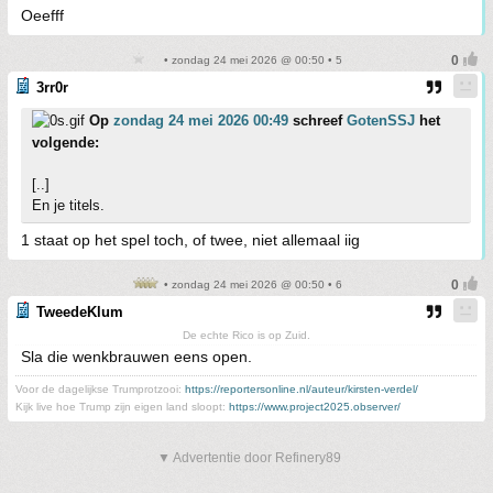
Oeefff
• zondag 24 mei 2026 @ 00:50 • 5
3rr0r
Op
zondag 24 mei 2026 00:49
schreef
GotenSSJ
het
volgende:
[..]
En je titels.
1 staat op het spel toch, of twee, niet allemaal iig
• zondag 24 mei 2026 @ 00:50 • 6
TweedeKlum
De echte Rico is op Zuid.
Sla die wenkbrauwen eens open.
Voor de dagelijkse Trumprotzooi:
https://reportersonline.nl/auteur/kirsten-verdel/
Kijk live hoe Trump zijn eigen land sloopt:
https://www.project2025.observer/
▼ Advertentie door Refinery89