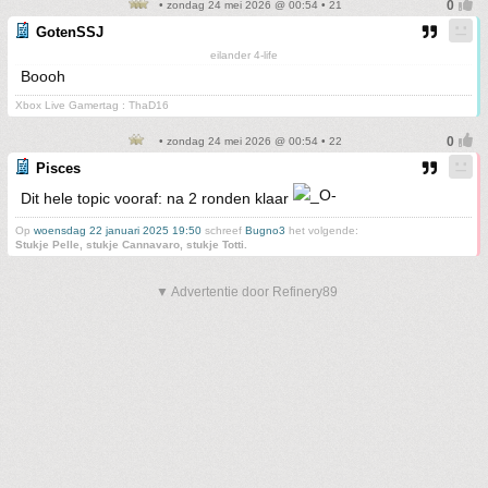
• zondag 24 mei 2026 @ 00:54 • 21
GotenSSJ
eilander 4-life
Boooh
Xbox Live Gamertag : ThaD16
• zondag 24 mei 2026 @ 00:54 • 22
Pisces
Dit hele topic vooraf: na 2 ronden klaar
Op
woensdag 22 januari 2025 19:50
schreef
Bugno3
het volgende:
Stukje Pelle, stukje Cannavaro, stukje Totti.
▼ Advertentie door Refinery89