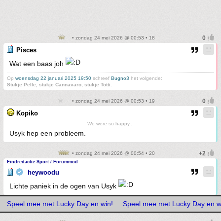
• zondag 24 mei 2026 @ 00:53 • 18
Pisces
Wat een baas joh
Op
woensdag 22 januari 2025 19:50
schreef
Bugno3
het volgende:
Stukje Pelle, stukje Cannavaro, stukje Totti.
• zondag 24 mei 2026 @ 00:53 • 19
Kopiko
We were so happy...
Usyk hep een probleem.
• zondag 24 mei 2026 @ 00:54 • 20
Eindredactie Sport / Forummod
heywoodu
Lichte paniek in de ogen van Usyk
Speel mee met Lucky Day en win!
Speel mee met Lucky Day en w