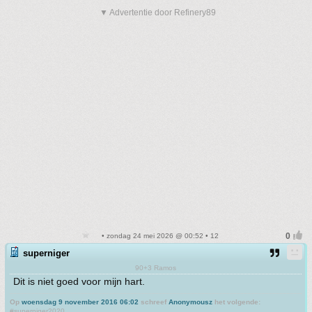
▼ Advertentie door Refinery89
• zondag 24 mei 2026 @ 00:52 • 12
superniger
90+3 Ramos
Dit is niet goed voor mijn hart.
Op
woensdag 9 november 2016 06:02
schreef
Anonymousz
het volgende:
#superniger2020