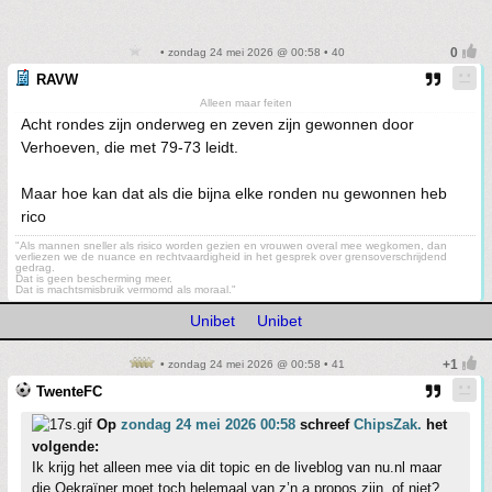
• zondag 24 mei 2026 @ 00:58 • 40
RAVW
Alleen maar feiten
Acht rondes zijn onderweg en zeven zijn gewonnen door
Verhoeven, die met 79-73 leidt.
Maar hoe kan dat als die bijna elke ronden nu gewonnen heb
rico
"Als mannen sneller als risico worden gezien en vrouwen overal mee wegkomen, dan
verliezen we de nuance en rechtvaardigheid in het gesprek over grensoverschrijdend
gedrag.
Dat is geen bescherming meer.
Dat is machtsmisbruik vermomd als moraal."
Unibet
Unibet
• zondag 24 mei 2026 @ 00:58 • 41
TwenteFC
Op
zondag 24 mei 2026 00:58
schreef
ChipsZak.
het
volgende:
Ik krijg het alleen mee via dit topic en de liveblog van nu.nl maar
die Oekraïner moet toch helemaal van z’n a propos zijn, of niet?