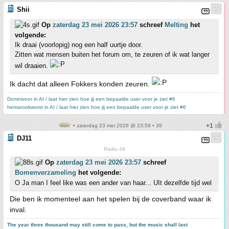
Shii
Op
zaterdag 23 mei 2026 23:57
schreef
Melting
het
volgende:
Ik draai (voorlopig) nog een half uurtje door.
Zitten wat mensen buiten het forum om, te zeuren of ik wat langer
wil draaien.
Ik dacht dat alleen Fokkers konden zeuren.
Domnivoor in AI / laat hier zien hoe jij een bepaalde user voor je ziet #6
hemarookworst in AI / laat hier zien hoe jij een bepaalde user voor je ziet #6
• zaterdag 23 mei 2026 @ 23:59 • 39
DJ11
Radio 49
Op
zaterdag 23 mei 2026 23:57
schreef
Bomenverzameling
het volgende:
O Ja man I feel like was een ander van haar... UIt dezelfde tijd wel
Die ben ik momenteel aan het spelen bij de coverband waar ik
inval.
The year three thousand may still come to pass, but the music shall last