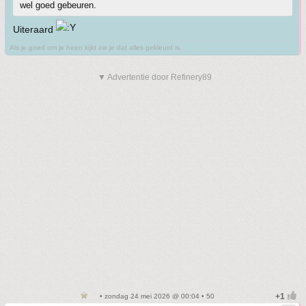
wel goed gebeuren.
Uiteraard
Als je goed om je heen kijkt zie je dat alles gekleurd is.
▼ Advertentie door Refinery89
• zondag 24 mei 2026 @ 00:04 • 50