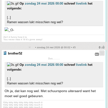
Op
zondag 24 mei 2026 00:00
schreef
livelink
het
volgende:
[..]
Ramen wassen lukt misschien nog wel?
Ain't it funny how it is
You never miss it 'til it's gone away!
• zondag 24 mei 2026 @ 00:02 • 45
brother52
Dus..........
Op
zondag 24 mei 2026 00:00
schreef
livelink
het
volgende:
[..]
Ramen wassen lukt misschien nog wel?
Oh ja, dat kan nog wel. Met schuurspons uiteraard want het
moet wel goed gebeuren.
Kitty kitty kitty kitty kitty kitty touch it
Kitty kitty kitty kitty kitty kitty touch it
Kitty kitty kitty kitty kitty kitty touch it