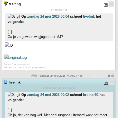
Melting
on Radio 49!
Op
zondag 24 mei 2026 00:04
schreef
livelink
het
volgende:
[..]
Ga je ze gewoon wegjagen met MJ?
Ain't it funny how it is
You never miss it 'til it's gone away!
• zondag 24 mei 2026 @ 00:04 • 49
livelink
keek op mijn week ( © DJ11)
Op
zondag 24 mei 2026 00:02
schreef
brother52
het
volgende:
[..]
Oh ja, dat kan nog wel. Met schuurspons uiteraard want het moet