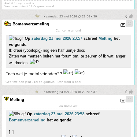
Ain't it funny how it is
You never miss it 'til it's gone away!
• zaterdag 23 mei 2026 @ 23:58 • 36
Bomenverzameling
Can come an end
Op
zaterdag 23 mei 2026 23:57
schreef
Melting
het
volgende:
Ik draai (voorlopig) nog een half uurtje door.
Zitten wat mensen buiten het forum om, te zeuren of ik wat langer
wil draaien.
Toch wel je metal vrienden??
"Geef me een joint", zei de goudvis, "Dan word ik haai"
• zaterdag 23 mei 2026 @ 23:58 • 37
Melting
on Radio 49!
Op
zaterdag 23 mei 2026 23:58
schreef
Bomenverzameling
het volgende:
[..]