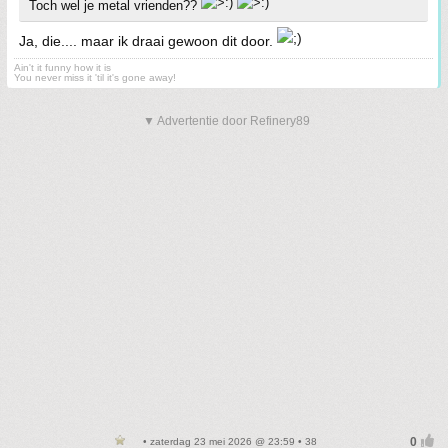
Toch wel je metal vrienden??
Ja, die.... maar ik draai gewoon dit door.
Ain't it funny how it is
You never miss it 'til it's gone away!
▼ Advertentie door Refinery89
• zaterdag 23 mei 2026 @ 23:59 • 38