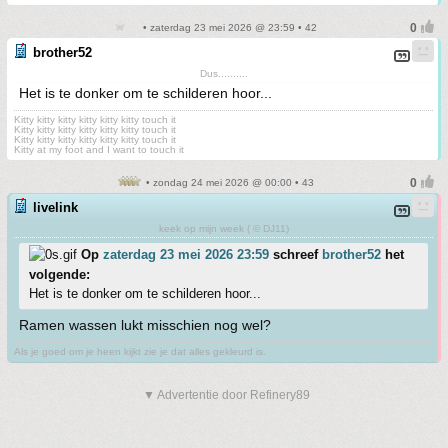
• zaterdag 23 mei 2026 @ 23:59 • 42
brother52
Dus..........
Het is te donker om te schilderen hoor...
Kitty kitty kitty kitty kitty kitty touch it
Kitty kitty kitty kitty kitty kitty touch it
Kitty kitty kitty kitty kitty kitty touch it
Kitty at my foot and I want to touch it
• zondag 24 mei 2026 @ 00:00 • 43
livelink
keek op mijn week ( © DJ11)
Op
zaterdag 23 mei 2026 23:59
schreef
brother52
het
volgende:
Het is te donker om te schilderen hoor...
Ramen wassen lukt misschien nog wel?
Als je goed om je heen kijkt zie je dat alles gekleurd is.
▼ Advertentie door Refinery89