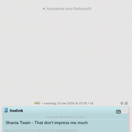
▼ Advertentie door Refinery89
• zaterdag 23 mei 2026 @ 23:56 • 29
livelink
keek op mijn week ( © DJ11)
Shania Twain - That don't impress me much
Als je goed om je heen kijkt zie je dat alles gekleurd is.