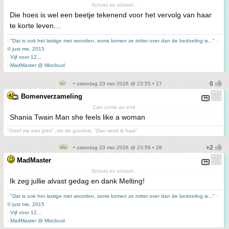
Schots en scheef...
Die hoes is wel een beetje tekenend voor het vervolg van haar
te korte leven…
-
"Dat is ook het lastige met woorden, soms komen ze rotter over dan de bedoeling is..."
-
© just me, 2015
-
Vijf voor 12...
-
MadMaster @ Mixcloud
• zaterdag 23 mei 2026 @ 23:55 • 27
Bomenverzameling
Can come an end
Shania Twain Man she feels like a woman
"Geef me een joint", zei de goudvis, "Dan word ik haai"
• zaterdag 23 mei 2026 @ 23:56 • 28
MadMaster
Schots en scheef...
Ik zeg jullie alvast gedag en dank Melting!
-
"Dat is ook het lastige met woorden, soms komen ze rotter over dan de bedoeling is..."
-
© just me, 2015
-
Vijf voor 12...
-
MadMaster @ Mixcloud