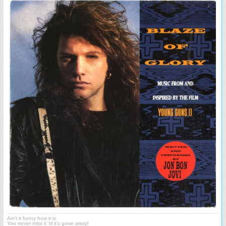
Ain't it funny how it is
You never miss it 'til it's gone away!