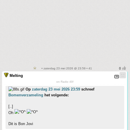
• zaterdag 23 mei 2026 @ 23:59 • 41
Melting
on Radio 49!
Op
zaterdag 23 mei 2026 23:59
schreef
Bomenverzameling
het volgende:
[..]
Oh
Dit is Bon Jovi