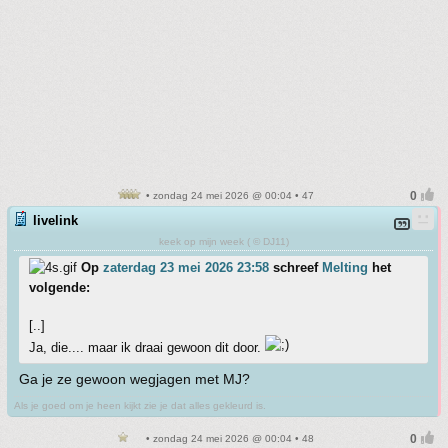
• zondag 24 mei 2026 @ 00:04 • 47
livelink
keek op mijn week ( © DJ11)
Op
zaterdag 23 mei 2026 23:58
schreef
Melting
het
volgende:
[..]
Ja, die.... maar ik draai gewoon dit door.
Ga je ze gewoon wegjagen met MJ?
Als je goed om je heen kijkt zie je dat alles gekleurd is.
• zondag 24 mei 2026 @ 00:04 • 48