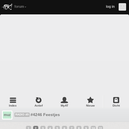
forum
log in
Index
Actief
MyAT
Nieuw
Dicht
#4246 Feestjes
muz
RADIO 49
1
2
3
4
5
6
7
8
9
10
11