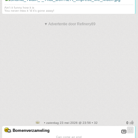
Ain't it funny how it is
You never miss it 'til it's gone away!
▼ Advertentie door Refinery89
• zaterdag 23 mei 2026 @ 23:56 • 32
Bomenverzameling
Can come an end