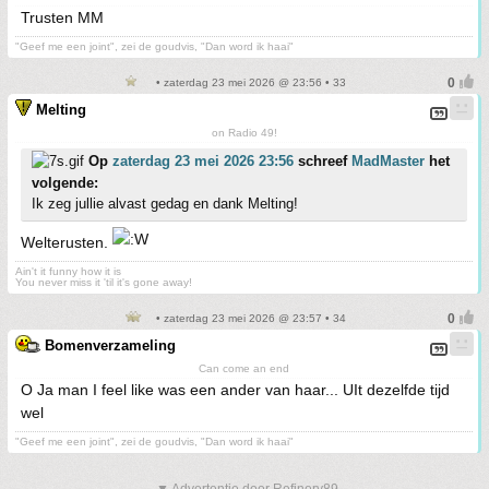
Trusten MM
"Geef me een joint", zei de goudvis, "Dan word ik haai"
• zaterdag 23 mei 2026 @ 23:56 • 33
Melting
on Radio 49!
Op
zaterdag 23 mei 2026 23:56
schreef
MadMaster
het
volgende:
Ik zeg jullie alvast gedag en dank Melting!
Welterusten.
Ain't it funny how it is
You never miss it 'til it's gone away!
• zaterdag 23 mei 2026 @ 23:57 • 34
Bomenverzameling
Can come an end
O Ja man I feel like was een ander van haar... UIt dezelfde tijd
wel
"Geef me een joint", zei de goudvis, "Dan word ik haai"