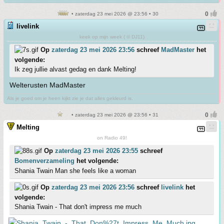
• zaterdag 23 mei 2026 @ 23:56 • 30
livelink
keek op mijn week ( © DJ11)
Op
zaterdag 23 mei 2026 23:56
schreef
MadMaster
het
volgende:
Ik zeg jullie alvast gedag en dank Melting!
Welterusten MadMaster
Als je goed om je heen kijkt zie je dat alles gekleurd is.
• zaterdag 23 mei 2026 @ 23:56 • 31
Melting
on Radio 49!
Op
zaterdag 23 mei 2026 23:55
schreef
Bomenverzameling
het volgende:
Shania Twain Man she feels like a woman
Op
zaterdag 23 mei 2026 23:56
schreef
livelink
het
volgende:
Shania Twain - That don't impress me much