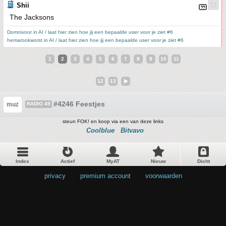
Shii
The Jacksons
Domnivoor in AI / laat hier zien hoe jij een bepaalde user voor je ziet #6
hemarookworst in AI / laat hier zien hoe jij een bepaalde user voor je ziet #6
1
2
3
4
5
6
7
8
9
10
11
12
13
#4246 Feestjes
muz
RADIO 49
steun FOK! en koop via een van deze links
Coolblue
Bitvavo
Index
Actief
MyAT
Nieuw
Dicht
privacy
•
premium account
•
voorwaarden