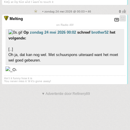
Kitty at my foot and I want to touch it
• zondag 24 mei 2026 @ 00:03 • 46
Melting
on Radio 49!
Op
zondag 24 mei 2026 00:02
schreef
brother52
het
volgende:
[..]
Oh ja, dat kan nog wel. Met schuurspons uiteraard want het moet
wel goed gebeuren.
Ain't it funny how it is
You never miss it 'til it's gone away!
▼ Advertentie door Refinery89