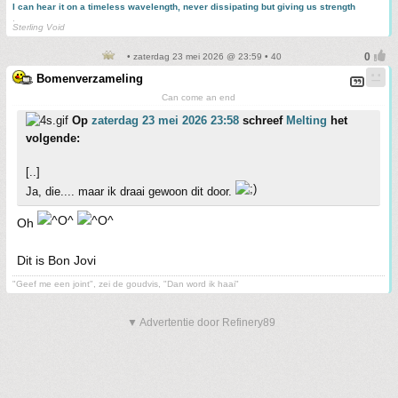
I can hear it on a timeless wavelength, never dissipating but giving us strength
.
Sterling Void
• zaterdag 23 mei 2026 @ 23:59 • 40
Bomenverzameling
Can come an end
Op
zaterdag 23 mei 2026 23:58
schreef
Melting
het
volgende:
[..]
Ja, die.... maar ik draai gewoon dit door.
Oh
Dit is Bon Jovi
"Geef me een joint", zei de goudvis, "Dan word ik haai"
▼ Advertentie door Refinery89