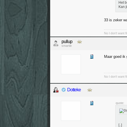
Het b
Kan j
33 is zeker wa
No I don't want f
pullup
smartie
Maar goed ik 
No I don't want f
Dotteke
quote:
[..]