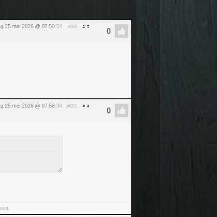
g 25 mei 2026 @ 07:50
:54
#180
g 25 mei 2026 @ 07:56
:34
#181
food.