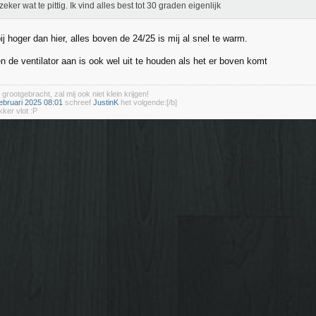
zeker wat te pittig. Ik vind alles best tot 30 graden eigenlijk
ij hoger dan hier, alles boven de 24/25 is mij al snel te warm.
n de ventilator aan is ook wel uit te houden als het er boven komt
 grootgebracht, zal mij ook niet klein krijgen!
ebruari 2025 08:01
schreef
JustinK
het volgende:[/b]
kker vlot :P