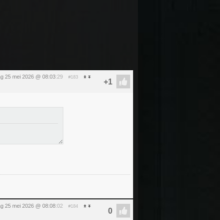
g 25 mei 2026 @ 08:03
:29
#183
g 25 mei 2026 @ 08:08
:02
#184