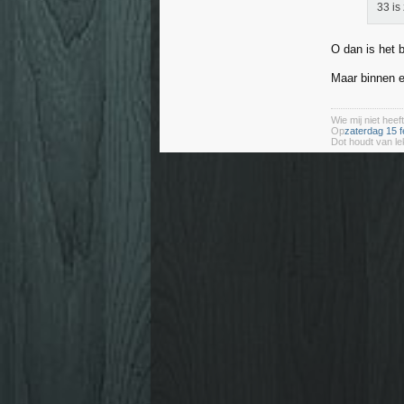
33 is 
O dan is het b
Maar binnen e
Wie mij niet heeft
Op
zaterdag 15 f
Dot houdt van le