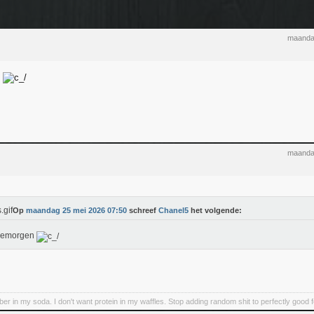
maanda
n
maanda
Op
maandag 25 mei 2026 07:50
schreef
Chanel5
het volgende:
emorgen
iber in my soda. I don't want protein in my waffles. Stop adding random shit to perfectly good 