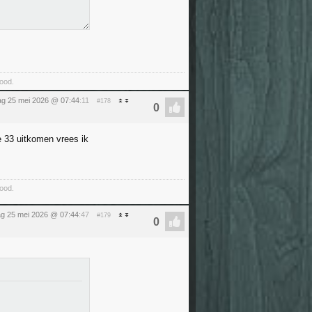
food.
g 25 mei 2026 @ 07:44
:11
#178
e 33 uitkomen vrees ik
food.
g 25 mei 2026 @ 07:44
:47
#179