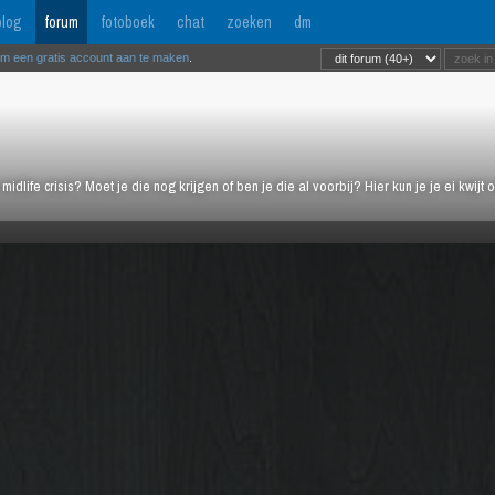
log
forum
fotoboek
chat
zoeken
dm
om een gratis account aan te maken
.
midlife crisis? Moet je die nog krijgen of ben je die al voorbij? Hier kun je je ei kwi