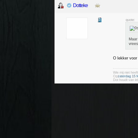
Dotteke
quote:
Maar 
vrees
O lekker voor 
Wie mij niet heeft
Op
zaterdag 15 f
Dot houdt van le