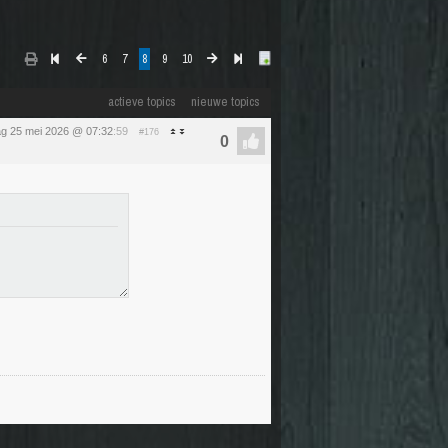
6
7
8
9
10
actieve topics
nieuwe topics
g 25 mei 2026 @ 07:32
:59
#176