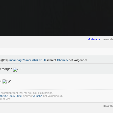
Moderator
maanda
Op
maandag 25 mei 2026 07:50
schreef
Chanel5
het volgende:
emorgen
el
 grootgebracht, zal mij ook niet klein krijgen!
ebruari 2025 08:01
schreef
JustinK
het volgende:[/b]
kker vlot :P
maanda