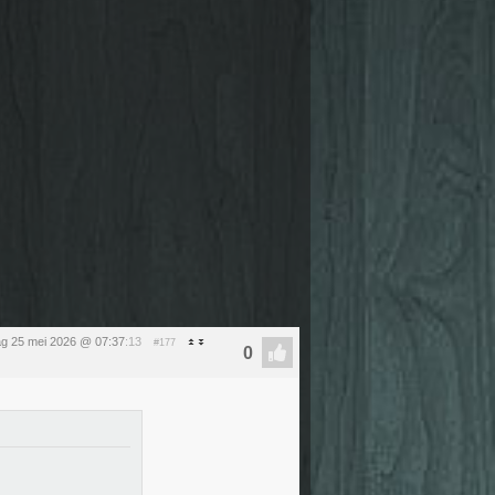
g 25 mei 2026 @ 07:37
:13
#177