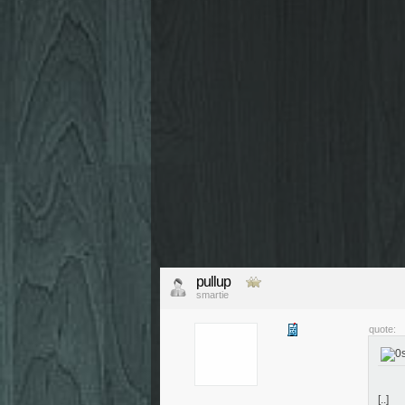
pullup
smartie
quote:
[..]