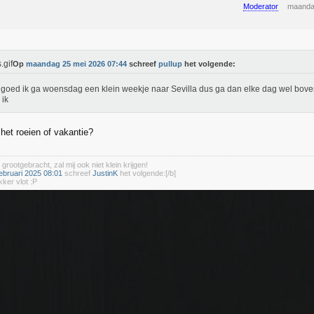
Moderator
maanda
Op
maandag 25 mei 2026 07:44
schreef
pullup
het volgende:
goed ik ga woensdag een klein weekje naar Sevilla dus ga dan elke dag wel bove
 ik
het roeien of vakantie?
 grootgebracht, zal mij ook niet klein krijgen!
ebruari 2025 08:01
schreef
JustinK
het volgende:[/b]
kker vlot :P