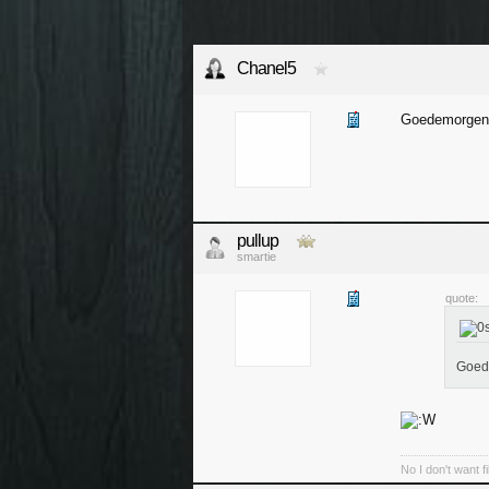
Chanel5
Goedemorge
pullup
smartie
quote:
Goed
No I don't want f