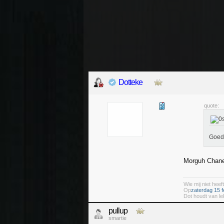
Dotteke
quote:
Goed
Morguh Chan
Wie mij niet heeft
Op
zaterdag 15 f
Dot houdt van le
pullup
smartie