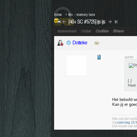
Index
»
40+ - memory lane
[40+ SC #5725] ijs ijs
abonnement
Unibet
Coolblue
Bitvavo
Dotteke
quote:
[..]
Haai 
Het beloofd w
Kan jij er goe
Wie mij niet heeft
Op
zaterdag 15 f
Dot houdt van le