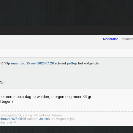
Moderator
maanda
Op
maandag 25 mei 2026 07:28
schreef
pullup
het volgende:
Dot
eer een mooie dag te worden, morgen nog meer 33 gr
d tegen?
 grootgebracht, zal mij ook niet klein krijgen!
ebruari 2025 08:01
schreef
JustinK
het volgende:[/b]
kker vlot :P