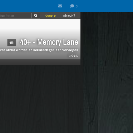
doneren
inbreuk?
40+ - Memory Lane
40+
jt over ouder worden en herinneringen aan vervlogen
tijden.