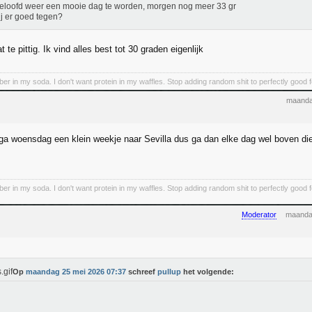
eloofd weer een mooie dag te worden, morgen nog meer 33 gr
ij er goed tegen?
t te pittig. Ik vind alles best tot 30 graden eigenlijk
iber in my soda. I don't want protein in my waffles. Stop adding random shit to perfectly good 
maanda
ga woensdag een klein weekje naar Sevilla dus ga dan elke dag wel boven di
iber in my soda. I don't want protein in my waffles. Stop adding random shit to perfectly good 
Moderator
maanda
Op
maandag 25 mei 2026 07:37
schreef
pullup
het volgende: