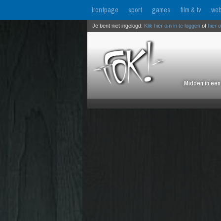
frontpage
sport
games
film & tv
web
Je bent niet ingelogd.
Klik hier om in te loggen
of
hier 
Midden in een 