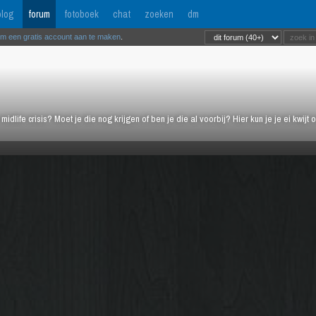
log
forum
fotoboek
chat
zoeken
dm
om een gratis account aan te maken
.
midlife crisis? Moet je die nog krijgen of ben je die al voorbij? Hier kun je je ei kwi