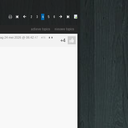
2
3
4
5
6
actieve topics
nieuwe topics
ag 24 mei 2026 @ 06:42
:47
#76