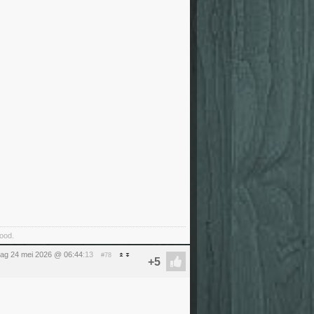
food.
ag 24 mei 2026 @ 06:44
:13
#78