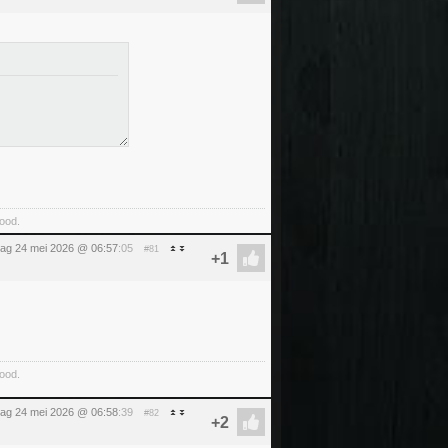
food.
ag 24 mei 2026 @ 06:57
:05
#81
food.
ag 24 mei 2026 @ 06:58
:39
#82