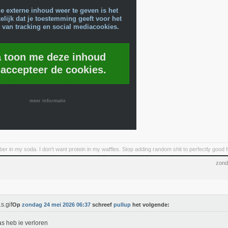
e externe inhoud weer te geven is het
lijk dat je toestemming geeft voor het
 van tracking en social mediacookies.
a toon me deze inhoud
 accepteer de cookies.
meer informatie
iber in my soda. I don't want protein in my waffles. Stop adding random shit to perfectly good 
zond
Op
zondag 24 mei 2026 06:37
schreef
pullup
het volgende:
s heb ie verloren