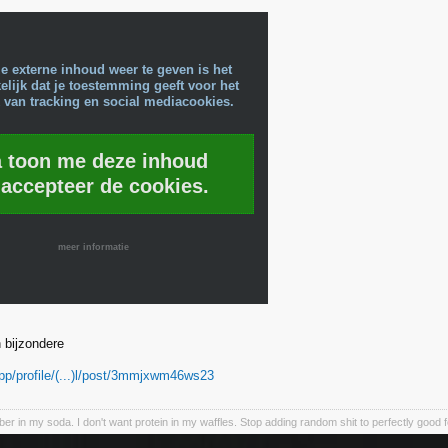
e externe inhoud weer te geven is het
lijk dat je toestemming geeft voor het
 van tracking en social mediacookies.
a toon me deze inhoud
 accepteer de cookies.
meer informatie
n bijzondere
app/profile/(...)l/post/3mmjxwm46ws23
iber in my soda. I don't want protein in my waffles. Stop adding random shit to perfectly good 