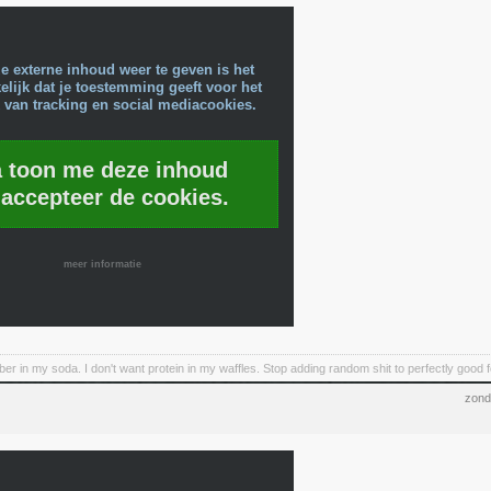
e externe inhoud weer te geven is het
lijk dat je toestemming geeft voor het
 van tracking en social mediacookies.
a toon me deze inhoud
 accepteer de cookies.
meer informatie
iber in my soda. I don't want protein in my waffles. Stop adding random shit to perfectly good 
zond