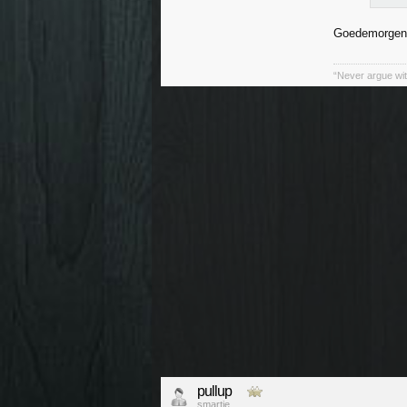
Goedemorgen.
“Never argue wit
pullup
smartie