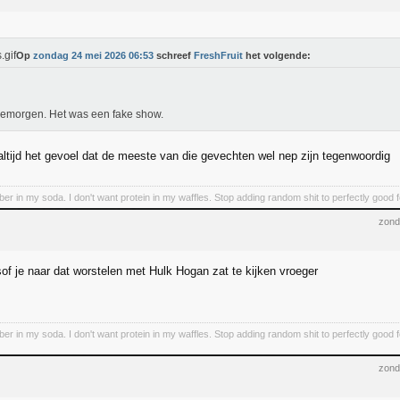
Op
zondag 24 mei 2026 06:53
schreef
FreshFruit
het volgende:
emorgen. Het was een fake show.
altijd het gevoel dat de meeste van die gevechten wel nep zijn tegenwoordig
iber in my soda. I don't want protein in my waffles. Stop adding random shit to perfectly good 
zond
sof je naar dat worstelen met Hulk Hogan zat te kijken vroeger
iber in my soda. I don't want protein in my waffles. Stop adding random shit to perfectly good 
zond