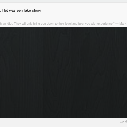
 Het was een fake show.
h an idiot. They will only bring you down to their level and beat you with experience.” ― Mark
zond