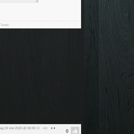
 Twain.
ag 24 mei 2026 @ 06:56
:16
#80