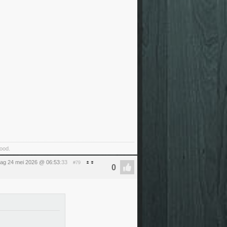
food.
ag 24 mei 2026 @ 06:53
:33
#79