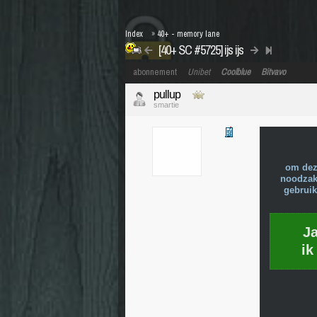
Index
»
40+ - memory lane
[40+ SC #5725] ijs ijs
abonnement
Unibet
Coolblue
Bitvavo
pullup
smartie
om dez
noodzake
gebruik
J
ik