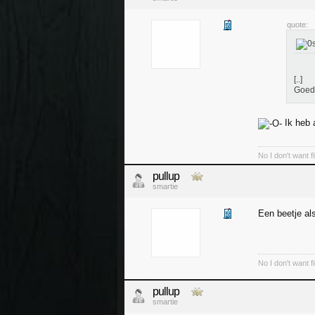
quote:
[..]
Goed
Ik heb 
No I don't want f
pullup
smartie
Een beetje al
No I don't want f
pullup
smartie