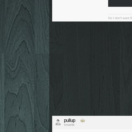
No I don't want f
pullup
smartie