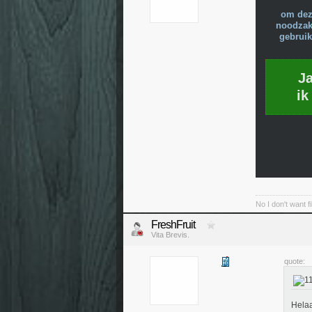
om dez
noodzake
gebruik
J
ik
No I don't want f
FreshFruit
Vita Brevis.
quote:
Helaa