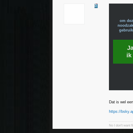
om dez
noodzake
gebruik
J
ik
Dat is wel ee
https://bsky.
No I don't want f