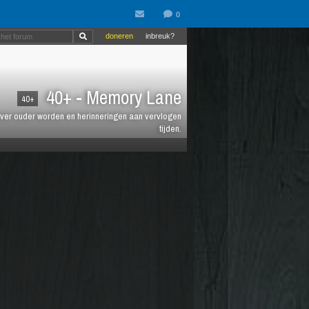
doneren
inbreuk?
40+ - Memory Lane
40+
jt over ouder worden en herinneringen aan vervlogen
tijden.