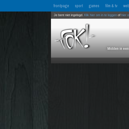
frontpage
sport
games
film & tv
web
Je bent niet ingelogd.
Klik hier om in te loggen
of
hier 
Midden in een 