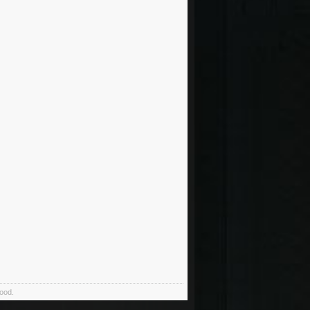
food.