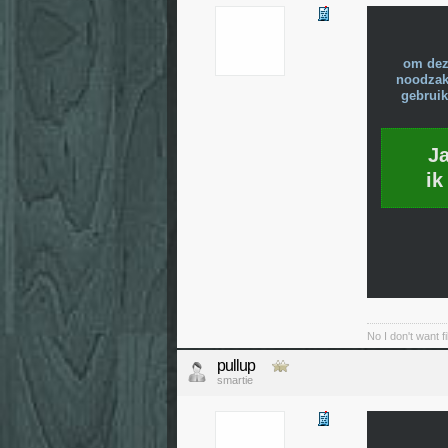
om dez
noodzake
gebruik
J
ik
No I don't want f
pullup
smartie