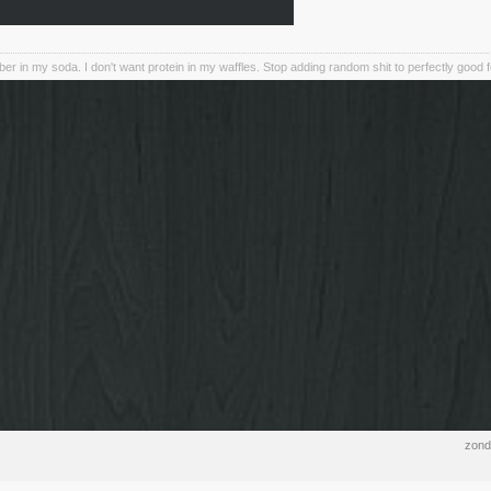
iber in my soda. I don't want protein in my waffles. Stop adding random shit to perfectly good 
zond