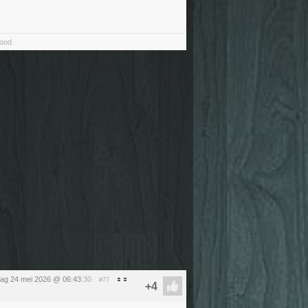
food.
ag 24 mei 2026 @ 06:43
:30
#77