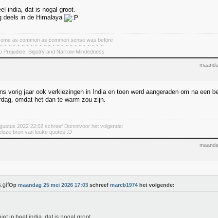
el india, dat is nogal groot.
g deels in de Himalaya
become as common as common sense was before
 ~ ~ ~ ~ ~ ~ ~ ~ ~ ~ ~ ~ ~ ~ ~ ~ ~ ~ ~ ~ ~ ~ ~ ~
To Prejudice, Bigotry and Narrow-Mindedness
maanda
ns vorig jaar ook verkiezingen in India en toen werd aangeraden om na een b
ag, omdat het dan te warm zou zijn.
gustus 2022 22:02 schreef Domnivoor het volgende:
deloze bron van leuke quotes :D
maanda
Op
maandag 25 mei 2026 17:03
schreef
marcb1974
het volgende:
iet in heel india, dat is nogal groot.