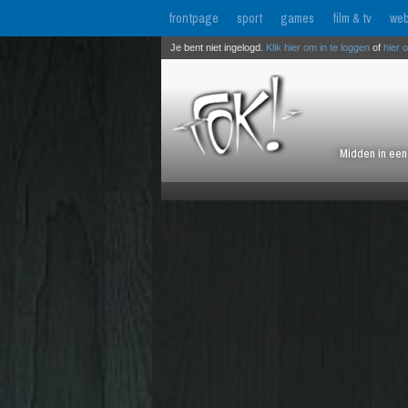
frontpage
sport
games
film & tv
web
Je bent niet ingelogd.
Klik hier om in te loggen
of
hier 
Midden in een 