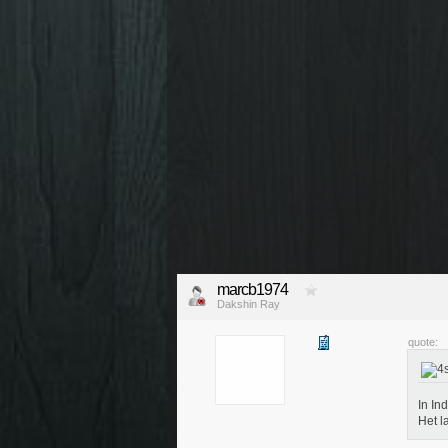
marcb1974
Dakshin Ray
quote:
In In
Het l