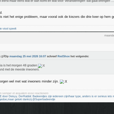
 eerst maar eens wat er dan komt en wat voor 'veranderingen' dat gaat brengen ....
d.
s niet het enige probleem, maar vooral ook de kiezers die drie keer op hem
ie viool speelt
maanda
Op
maandag 25 mei 2026 16:07
schreef
RedShoe
het volgende:
dia is het morgen 48 graden
and met de meeste inwoners.
orgen wel met wat inwoners minder zijn.
iam semper et æqualem esse reactionem
E door Deisyy
,
DerRabbit: Badeendjes zijn iedereen zijn/haar type, anders is er serieus iets m
 gedoe,maar gelukt dankzij @Superbadeendje