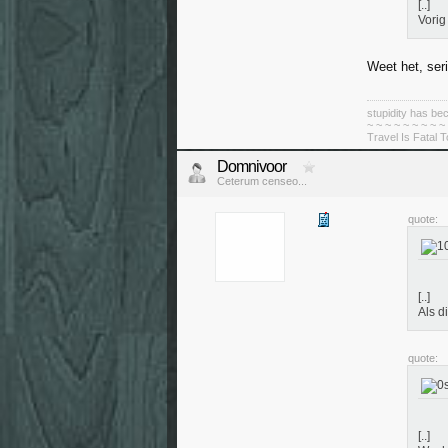
[..]
Vorig
Weet het, seri
stupidity has 
~ ~ ~ ~ ~ ~ ~ ~ ~
Travel Is Fatal 
Domnivoor
Ceterum censeo...
quote:
[..]
Als d
quote:
[..]