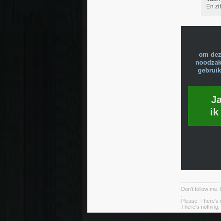
En zi
om dez
noodzake
gebruik
J
ik
Don't follow me. 
.
Please. There's 
There's nothing. 