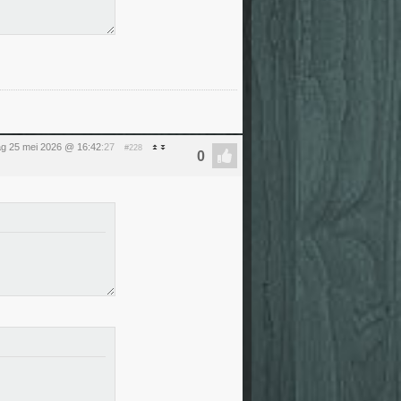
g 25 mei 2026 @ 16:42
:27
#228