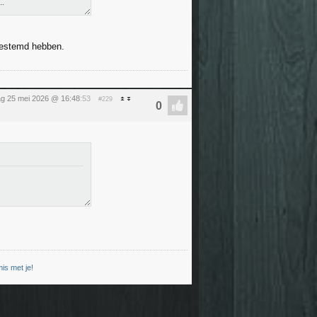
..
 gestemd hebben.
g 25 mei 2026 @ 16:48
:53
#229
is met je!