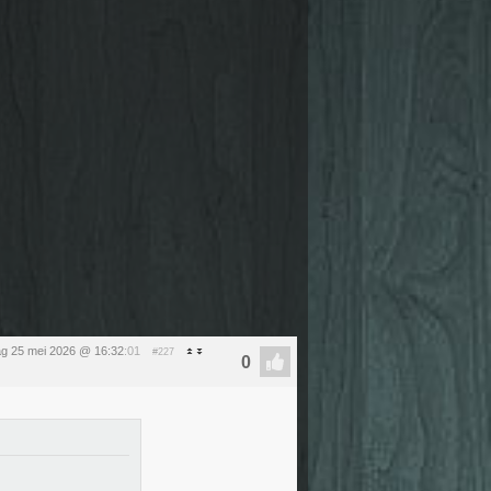
g 25 mei 2026 @ 16:32
:01
#227