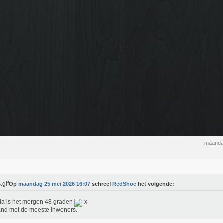
maanda
Op
maandag 25 mei 2026 16:07
schreef
RedShoe
het volgende:
dia is het morgen 48 graden
and met de meeste inwoners.