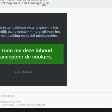
t ook nog deels in de Himalaya
e externe inhoud weer te geven is het
lijk dat je toestemming geeft voor het
 van tracking en social mediacookies.
a toon me deze inhoud
 accepteer de cookies.
meer informatie
I am lost too
nothing to do here.
There's just....I mean, there's nothing.