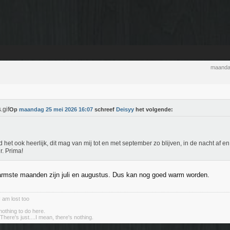
maanda
Op
maandag 25 mei 2026 16:07
schreef
Deisyy
het volgende:
nd het ook heerlijk, dit mag van mij tot en met september zo blijven, in de nacht af e
r. Prima!
rmste maanden zijn juli en augustus. Dus kan nog goed warm worden.
I am lost too
nothing to do here.
There's just....I mean, there's nothing.