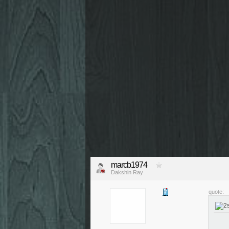
marcb1974
Dakshin Ray
quote: