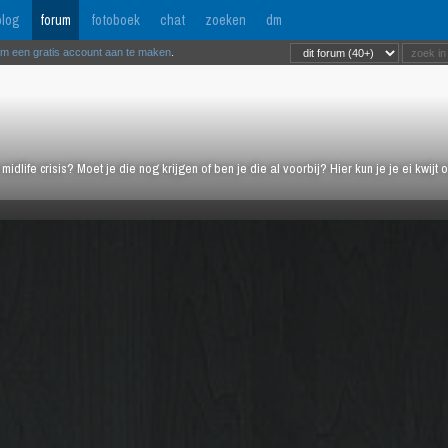
log
forum
fotoboek
chat
zoeken
dm
om een gratis account aan te maken
.
midlife crisis? Moet je die nog krijgen of ben je die al voorbij? Hier kun je je ei kwi