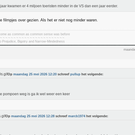
 jaar kwamen er 4 miljoen toeristen minder in de VS dan een jaar eerder.
e filmpjes over gezien. Als het er niet nog minder waren.
become as common as common sense was before
 ~ ~ ~ ~ ~ ~ ~ ~ ~ ~ ~ ~ ~ ~ ~ ~ ~ ~ ~ ~ ~ ~ ~ ~
To Prejudice, Bigotry and Narrow-Mindedness
maanda
Op
maandag 25 mei 2026 12:20
schreef
pullup
het volgende:
ie pompoen weg is ga ik wel weer een keer
Op
maandag 25 mei 2026 12:28
schreef
marcb1974
het volgende: