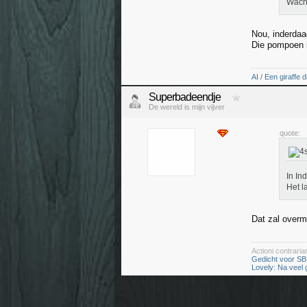
Wacht
Nou, inderdaa
Die pompoen i
AI / Een giraffe d
Superbadeendje
De wereld is mijn vijver
quote:
In In
Het l
Dat zal overm
Actioni contrar
Gedicht voor SB
Lovely: Na veel