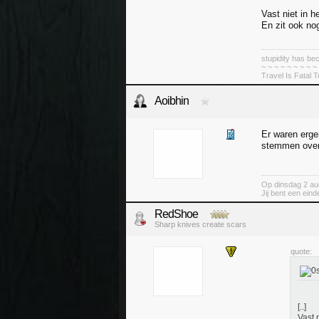
Vast niet in he
En zit ook no
stupidity has 
~ ~ ~ ~ ~ ~ ~ ~ ~
Travel Is Fatal 
Aoibhin
Er waren erge
stemmen overd
Op dinsdag 2 au
Jij bent een ein
RedShoe
Sharp knives create scars
quote:
[..]
Vast n