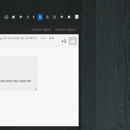
8
9
10
11
12
actieve topics
nieuwe topics
g 25 mei 2026 @ 16:08
:59
#226
n toe een bui voor de