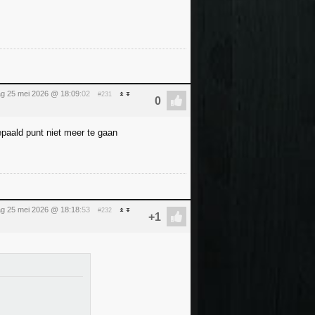
g 25 mei 2026 @ 18:09
:02
#231
epaald punt niet meer te gaan
g 25 mei 2026 @ 18:18
:53
#232