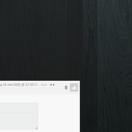
g 25 mei 2026 @ 17:03
:50
#230