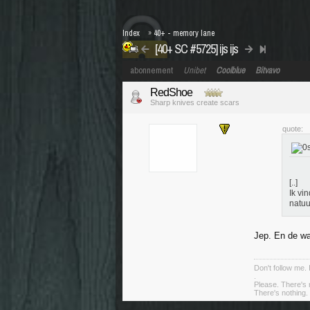
Index
»
40+ - memory lane
[40+ SC #5725] ijs ijs
abonnement
Unibet
Coolblue
Bitvavo
RedShoe
Sharp knives create scars
quote:
[..]
Ik vi
natuu
Jep. En de wa
Don't follow me. 
.
Please. There's 
There's nothing. 