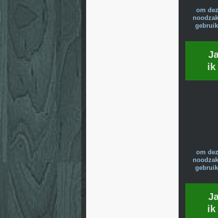
om dez
noodzake
gebruik
J
ik
om dez
noodzake
gebruik
J
ik