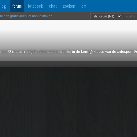
log
forum
fotoboek
chat
zoeken
dm
om een gratis account aan te maken
.
rs en 22 coureurs strijden allemaal om de titel in de koningsklasse van de autosport: