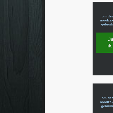
om dez
noodzake
gebruik
J
ik
om dez
noodzake
gebruik