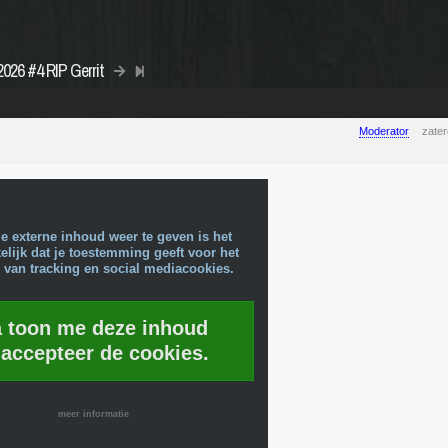
2026 #4 RIP Gerrit
Moderator
zate
e externe inhoud weer te geven is het
lijk dat je toestemming geeft voor het
 van tracking en social mediacookies.
a toon me deze inhoud
 accepteer de cookies.
meer informatie