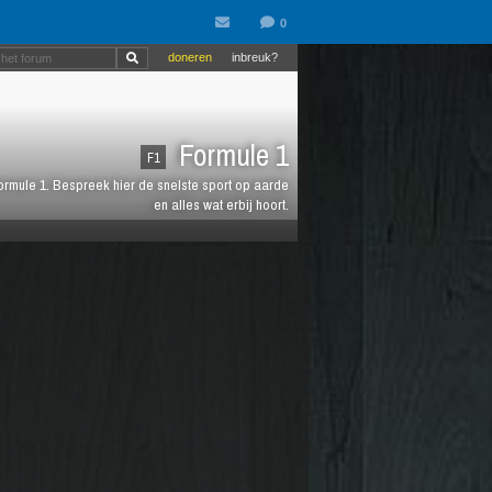
doneren
inbreuk?
Formule 1
F1
 Formule 1. Bespreek hier de snelste sport op aarde
en alles wat erbij hoort.