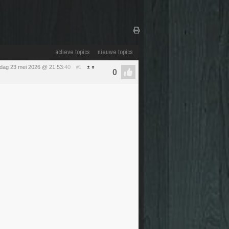
actieve topics
nieuwe topics
rdag 23 mei 2026 @ 21:53
:40
#1