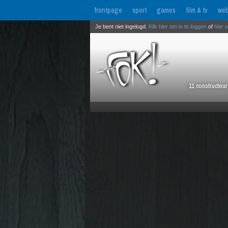
frontpage
sport
games
film & tv
web
Je bent niet ingelogd.
Klik hier om in te loggen
of
hier 
11 constructeu