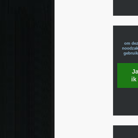
om dez
noodzake
gebruik
J
ik