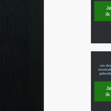
J
ik
om dez
noodzake
gebruik
J
ik