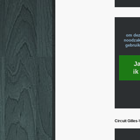
om dez
noodzake
gebruik
J
ik
Circuit Gilles