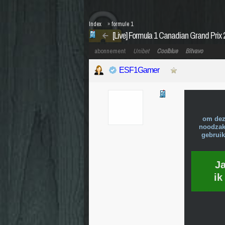
Index
»
formule 1
[Live] Formula 1 Canadian Grand Prix 
abonnement
Unibet
Coolblue
Bitvavo
ESF1Gamer
om dez
noodzake
gebruik
J
ik