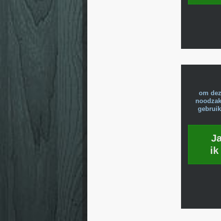
om dez
noodzake
gebruik
J
ik