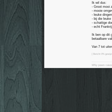
Ik wil dus:
- Groot mooi
- mooie omgev
- leuke dingen
- bij die leuk
- schattige d
- echt Frankri
Ik ben op dit
betaalbare va
Van 7 tot uiter
[ Bericht 0% gewij
MNy paws caiuse 