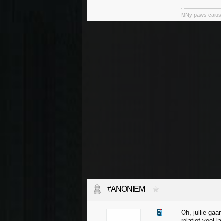
MNy paws caiuse 
#ANONIEM
Oh, jullie ga
relatief veel 