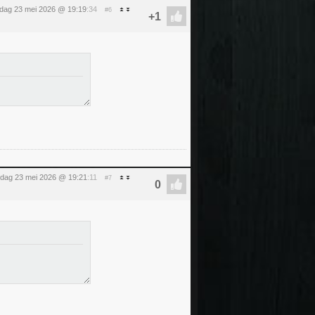
rdag 23 mei 2026 @ 19:19
:34
#6
rdag 23 mei 2026 @ 19:21
:11
#7