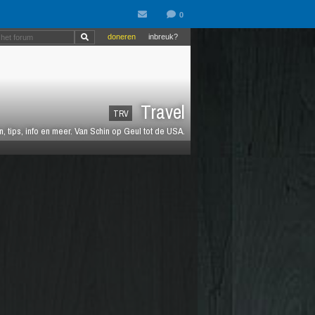
doneren
inbreuk?
Travel
TRV
 tips, info en meer. Van Schin op Geul tot de USA.