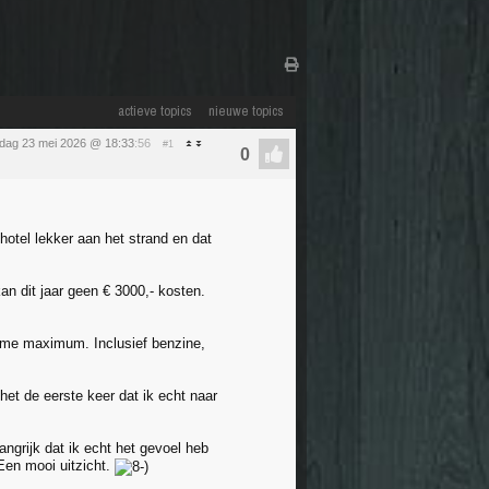
actieve topics
nieuwe topics
rdag 23 mei 2026 @ 18:33
:56
#1
hotel lekker aan het strand en dat
n dit jaar geen € 3000,- kosten.
uime maximum. Inclusief benzine,
het de eerste keer dat ik echt naar
langrijk dat ik echt het gevoel heb
Een mooi uitzicht.