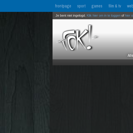
frontpage
sport
games
film & tv
web
Je bent niet ingelogd.
Klik hier om in te loggen
of
hier 
All