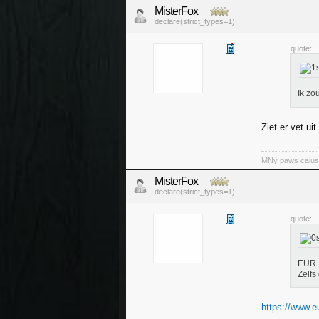
MisterFox
declare(strict_types=1);
quote:
Ik zo
Ziet er vet uit
MNy paws caiuse 
MisterFox
declare(strict_types=1);
quote:
EUR 1
Zelfs
https://www.e