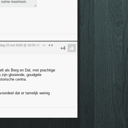
de ruime maximum.
rdag 23 mei 2026 @ 19:03
:44
#4
elt als Berg en Dal, met prachtige
n zijn glooiende, goudgele
torische centra.
oordeel dat er tamelijk weinig