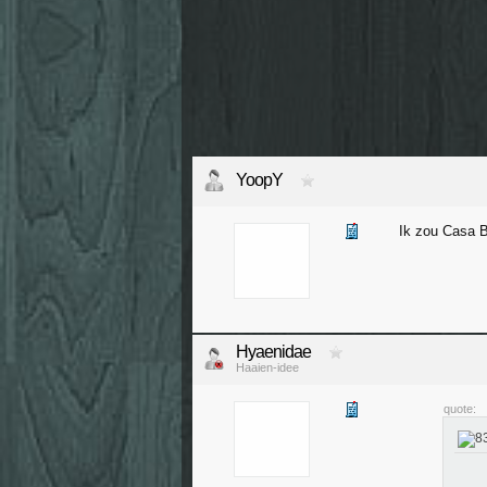
YoopY
Ik zou Casa B
Hyaenidae
Haaien-idee
quote: