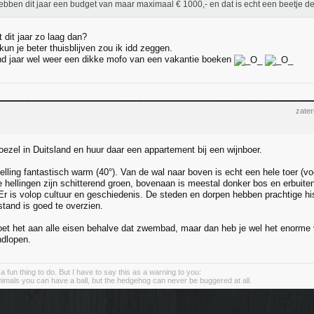
bben dit jaar een budget van maar maximaal € 1000,- en dat is echt een beetje 
 dit jaar zo laag dan?
kun je beter thuisblijven zou ik idd zeggen.
d jaar wel weer een dikke mofo van een vakantie boeken
zate
ezel in Duitsland en huur daar een appartement bij een wijnboer.
elling fantastisch warm (40°). Van de wal naar boven is echt een hele toer (vo
e hellingen zijn schitterend groen, bovenaan is meestal donker bos en erbuite
Er is volop cultuur en geschiedenis. De steden en dorpen hebben prachtige his
stand is goed te overzien.
doet het aan alle eisen behalve dat zwembad, maar dan heb je wel het enorme v
ndlopen.
s a fun thing to do. But I have to say this as a warning to you:
animals you can have a ball, but the hedgehog can never be buggered at all.