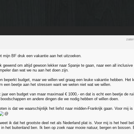
zate
et mijn BF druk een vakantie aan het uitzoeken.
jk gewend om altijd gewoon lekker naar Spanje te gaan, naar een all inclusive 
impeler dan wat we nu aan het doen zijn.
 beperkt budget, maar we willen wel graag een leuke vakantie hebben. Het ka
m een beetje aan het stressen want we weten niet wat we willen.
 jaar een budget van maar maximaal € 1000,- en dat is echt een beetje de r
, boodschappen en andere dingen die we nodig hebben of willen doen.
en is dat we waarschijnlijk het liefst naar midden-Frankrijk gaan. Voor mij is 
weet ik dat het grootste deel net als Nederland plat is. Voor mij is het heel be
g in het buitenland ben. Ik ben op zoek naar mooie natuur, bergen en bossen. 