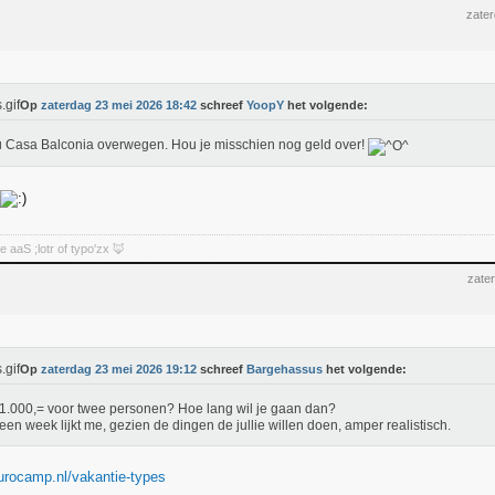
zate
Op
zaterdag 23 mei 2026 18:42
schreef
YoopY
het volgende:
u Casa Balconia overwegen. Hou je misschien nog geld over!
aaS ;lotr of typo'zx 🦊
zate
Op
zaterdag 23 mei 2026 19:12
schreef
Bargehassus
het volgende:
.000,= voor twee personen? Hoe lang wil je gaan dan?
 een week lijkt me, gezien de dingen de jullie willen doen, amper realistisch.
urocamp.nl/vakantie-types