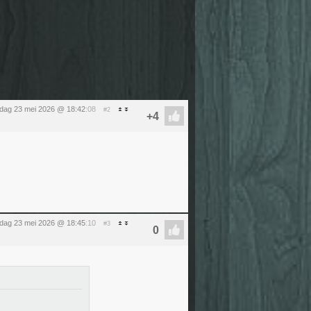
rdag 23 mei 2026 @ 18:42
:08
#2
rdag 23 mei 2026 @ 18:45
:10
#3