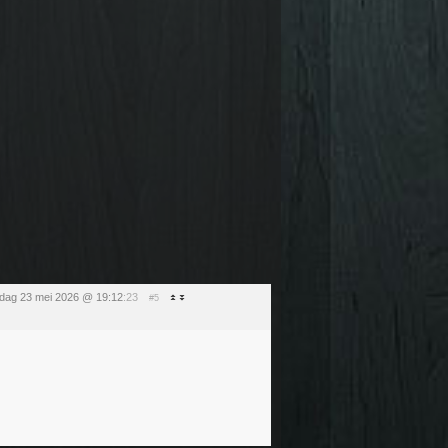
rdag 23 mei 2026 @ 19:12
:23
#5