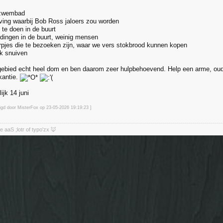
 zwembad
ing waarbij Bob Ross jaloers zou worden
 te doen in de buurt
e dingen in de buurt, weinig mensen
orpjes die te bezoeken zijn, waar we vers stokbrood kunnen kopen
jk snuiven
 gebied echt heel dom en ben daarom zeer hulpbehoevend. Help een arme, ou
kantie.
lijk 14 juni
zigd door MisterFox op 23-05-2026 19:19
:23
]
aaS ;lotr of typo'zx 🦊