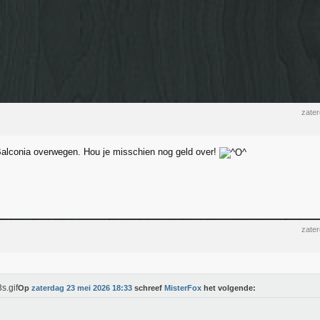
zate
alconia overwegen. Hou je misschien nog geld over!
zate
Op
zaterdag 23 mei 2026 18:33
schreef
MisterFox
het volgende: