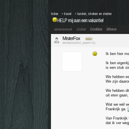
Index
»
travel
»
landen, streken en steden
HELP mij aan een vakantie!
abonnement
Unibet
Coolblue
Bitvavo
MisterFox
declare(strict_types=1);
Ik ben hier m
Ik ben eigenli
is een stuk s
We hebben een
We zijn daaro
We hebben dit
uit eten gaan
Wat we wél wet
Frankrijk ga.
Van Frankrijk 
dat ik ver we