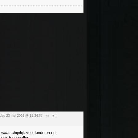
rdag 23 mei 2026 @ 19:34
:57
#8
waarschijnlijk veel kinderen en
l ook tegenvallen.