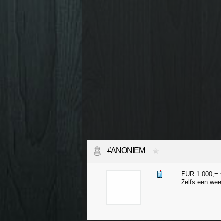
#ANONIEM
EUR 1.000,= v
Zelfs een week