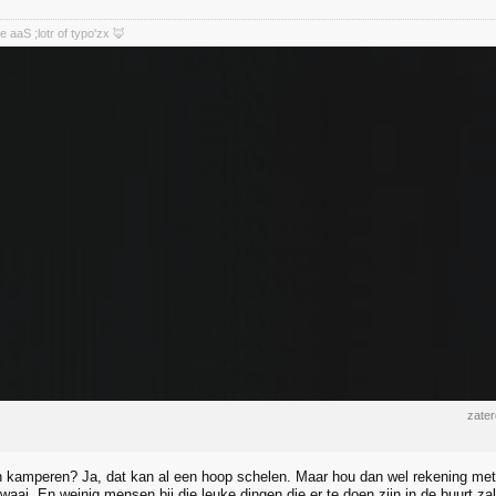
aaS ;lotr of typo'zx 🦊
zate
an kamperen? Ja, dat kan al een hoop schelen. Maar hou dan wel rekening met 
lawaai. En weinig mensen bij die leuke dingen die er te doen zijn in de buurt za