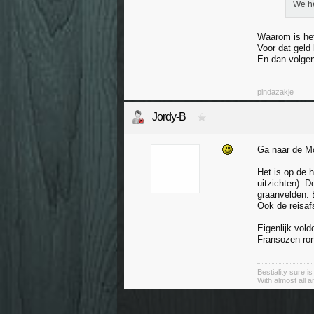
We he
Waarom is het
Voor dat geld 
En dan volgen
pindazakje
Jordy-B
Ga naar de Mo
Het is op de h
uitzichten). D
graanvelden. 
Ook de reisaf
Eigenlijk vol
Fransozen ro
Bestiality sure i
With almost all 