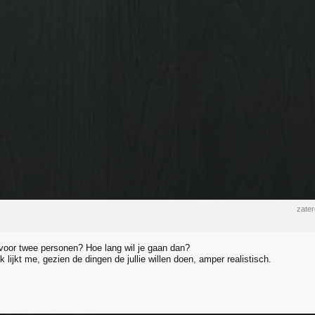
zate
oor twee personen? Hoe lang wil je gaan dan?
 lijkt me, gezien de dingen de jullie willen doen, amper realistisch.