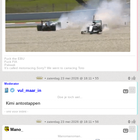
Fuck the EBU
Fuck FIA
Pakaak
It's called motorracing.Sorry? We went to carracing Toto
• zaterdag 23 mei 2026 @ 18:11 • 55
Moderator
vul_maar_in
Doe je toch wel...
Kimi antostappen
- vmi voor intimi -
• zaterdag 23 mei 2026 @ 18:11 • 56
Mano_
Manomanoman..