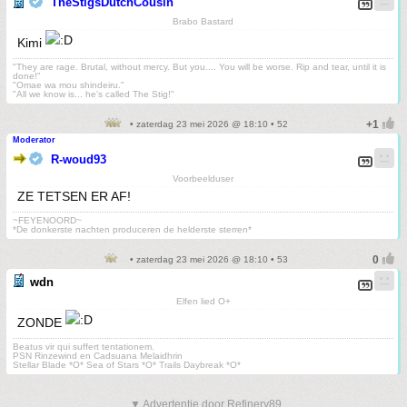
TheStigsDutchCousin
Brabo Bastard
Kimi
"They are rage. Brutal, without mercy. But you.... You will be worse. Rip and tear, until it is
done!"
"Omae wa mou shindeiru."
"All we know is... he's called The Stig!"
• zaterdag 23 mei 2026 @ 18:10 • 52
Moderator
R-woud93
Voorbeelduser
ZE TETSEN ER AF!
~FEYENOORD~
*De donkerste nachten produceren de helderste sterren*
• zaterdag 23 mei 2026 @ 18:10 • 53
wdn
Elfen lied O+
ZONDE
Beatus vir qui suffert tentationem.
PSN Rinzewind en Cadsuana Melaidhrin
Stellar Blade *O* Sea of Stars *O* Trails Daybreak *O*
▼ Advertentie door Refinery89