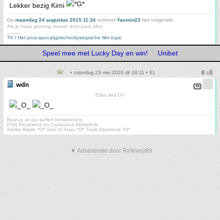
Lekker bezig Kimi
Op
maandag 24 augustus 2015 11:34
schreef
Yasmin23
het volgende:
Als je maar genoeg moeite doet past alles.
_____
TV / Het post-apocalyptische/dystopische film topic
Speel mee met Lucky Day en win!
Unibet
• zaterdag 23 mei 2026 @ 18:11 • 61
wdn
Elfen lied O+
Beatus vir qui suffert tentationem.
PSN Rinzewind en Cadsuana Melaidhrin
Stellar Blade *O* Sea of Stars *O* Trails Daybreak *O*
▼ Advertentie door Refinery89