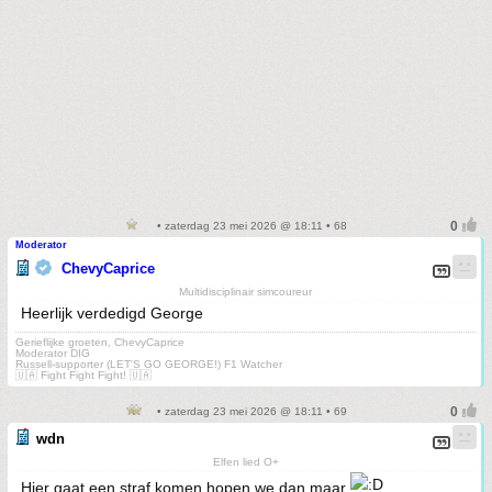
• zaterdag 23 mei 2026 @ 18:11 • 68
Moderator
ChevyCaprice
Multidisciplinair simcoureur
Heerlijk verdedigd George
Gerieflijke groeten, ChevyCaprice
Moderator DIG
Russell-supporter (LET'S GO GEORGE!) F1 Watcher
🇺🇦 Fight Fight Fight! 🇺🇦
• zaterdag 23 mei 2026 @ 18:11 • 69
wdn
Elfen lied O+
Hier gaat een straf komen hopen we dan maar