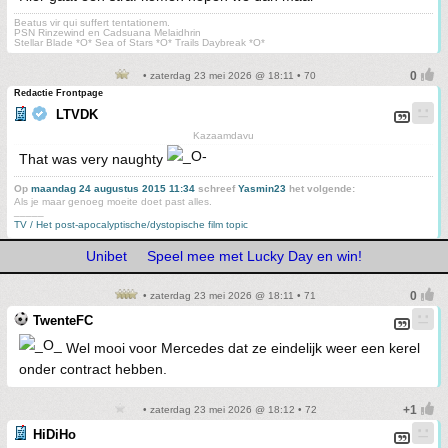
Beatus vir qui suffert tentationem.
PSN Rinzewind en Cadsuana Melaidhrin
Stellar Blade *O* Sea of Stars *O* Trails Daybreak *O*
• zaterdag 23 mei 2026 @ 18:11 • 70
Redactie Frontpage
LTVDK
Kazaamdavu
That was very naughty
Op
maandag 24 augustus 2015 11:34
schreef
Yasmin23
het volgende:
Als je maar genoeg moeite doet past alles.
_____
TV / Het post-apocalyptische/dystopische film topic
Unibet
Speel mee met Lucky Day en win!
• zaterdag 23 mei 2026 @ 18:11 • 71
TwenteFC
Wel mooi voor Mercedes dat ze eindelijk weer een kerel
onder contract hebben.
• zaterdag 23 mei 2026 @ 18:12 • 72
HiDiHo