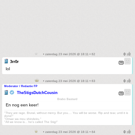
• zaterdag 23 mei 2026 @ 18:11 • 62
3rr0r
lol
• zaterdag 23 mei 2026 @ 18:11 • 63
Moderator / Redactie FP
TheStigsDutchCousin
Brabo Bastard
En nog een keer!
"They are rage. Brutal, without mercy. But you.... You will be worse. Rip and tear, until it is
done!"
"Omae wa mou shindeiru."
"All we know is... he's called The Stig!"
• zaterdag 23 mei 2026 @ 18:11 • 64