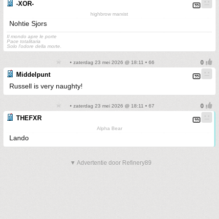
-XOR-
highbrow marxist
Nohtie Sjors
Il mondo apre le porte
Pace totalitaria
Solo l'odore della morte.
• zaterdag 23 mei 2026 @ 18:11 • 66
Middelpunt
Russell is very naughty!
• zaterdag 23 mei 2026 @ 18:11 • 67
THEFXR
Alpha Bear
Lando
▼ Advertentie door Refinery89