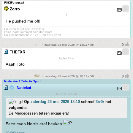
FOK!Fotograaf
Zorro
Z
He pushed me off!
Un dann rettet kein Kavallerie,
keine Zorro kümmert sich dodrömm.
Dä piss höchstens e " Zet " en der Schnie
• zaterdag 23 mei 2026 @ 18:11 • 58
THEFXR
Alpha Bear
Aaah Toto
• zaterdag 23 mei 2026 @ 18:11 • 59
Moderator / Redactie Sport
Nattekat
De roze zeekat
Op
zaterdag 23 mei 2026 18:10
schreef
3rr0r
het
volgende:
De Mercedessen tetsen elkaar eraf
Eerst even Norris eraf beuken
100.000 katjes