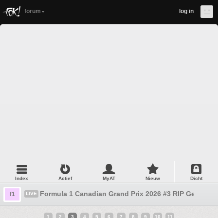
forum
log in
Index
Actief
MyAT
Nieuw
Dicht
Formula 1 Canadian Grand Prix 2026 #3 RIP Gerrit
f1
LIVE
1
2
3
4
5
6
7
8
9
10
11