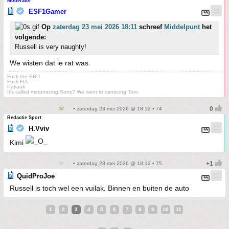
Moderator
ESF1Gamer
Op
zaterdag 23 mei 2026 18:11
schreef
Middelpunt
het
volgende:
Russell is very naughty!
We wisten dat ie rat was.
Fuck the EBU
Fuck FIA
Pakaak
It's called motorracing.Sorry? We went to carracing Toto
• zaterdag 23 mei 2026 @ 18:12 • 74
Redactie Sport
H.Vviv
Kimi
• zaterdag 23 mei 2026 @ 18:12 • 75
QuidProJoe
Russell is toch wel een vuilak. Binnen en buiten de auto
1
2
3
4
5
6
7
8
9
10
11