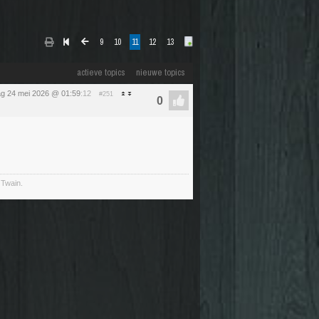
9
10
11
12
13
actieve topics
nieuwe topics
g 24 mei 2026 @ 01:59
:12
#251
 Twain.