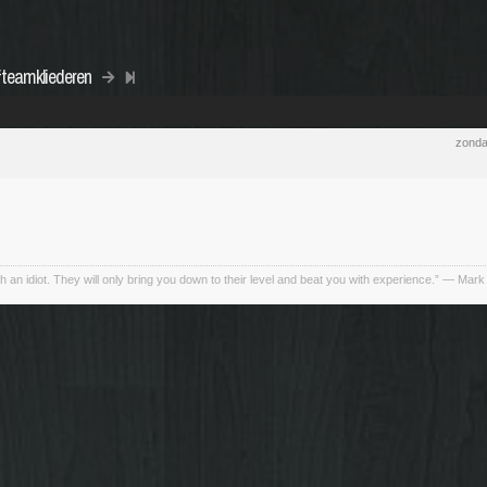
#teamkliederen
zonda
h an idiot. They will only bring you down to their level and beat you with experience.” ― Mark