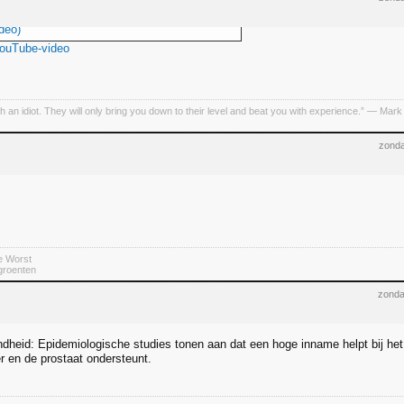
deo)
YouTube-video
h an idiot. They will only bring you down to their level and beat you with experience.” ― Mark
zonda
e Worst
 groenten
zonda
dheid: Epidemiologische studies tonen aan dat een hoge inname helpt bij het 
r en de prostaat ondersteunt.