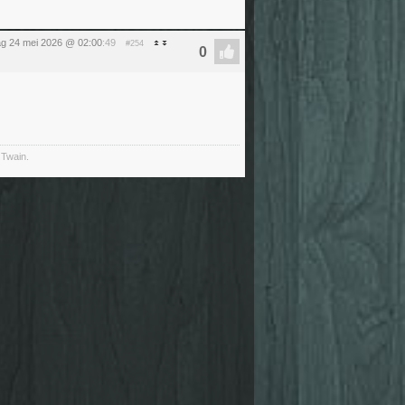
g 24 mei 2026 @ 02:00
:49
#254
 Twain.