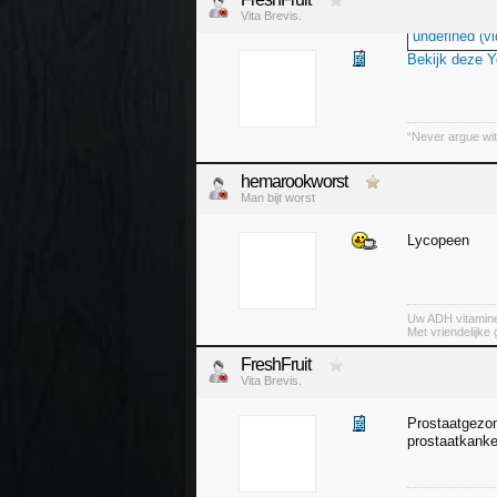
Vita Brevis.
undefined (vi
Bekijk deze 
“Never argue wit
hemarookworst
Man bijt worst
Lycopeen
Uw ADH vitamin
Met vriendelijke
FreshFruit
Vita Brevis.
Prostaatgezon
prostaatkanke