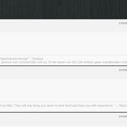
zonda
"Sjankebekkenkonijn"
– Dotteke
ok gewoon een commerciële sell out. Echte nijnen van het volk hebben geen standbeelden nodi
zonda
h an idiot. They will only bring you down to their level and beat you with experience.” ― Mark
zonda