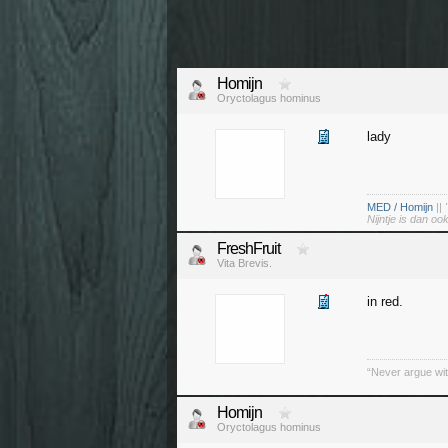
Homijn
Oryctolagus hominus
lady
MED / Homijn
||
Nijntje is dan o
FreshFruit
Vita Brevis.
in red.
“Never argue wit
Homijn
Oryctolagus hominus