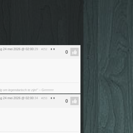
g 24 mei 2026 @ 02:00
:29
#252
g om legendarisch te zijn!"
– Grrrrrrrr
g 24 mei 2026 @ 02:00
:34
#253