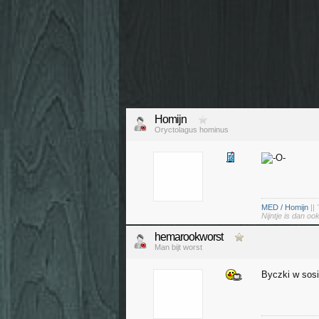
Homijn
Oryctolagus hominus
MED / Homijn
||
Nijntje is dan o
hemarookworst
Man bijt worst
Byczki w sos