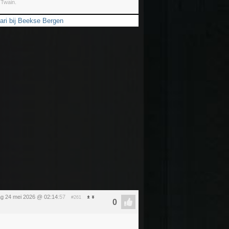
 Twain.
ari bij Beekse Bergen
g 24 mei 2026 @ 02:14
:57
#261