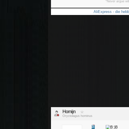
“Never argue wit
AliExpress - die he
Homijn
Oryctolagus hominus