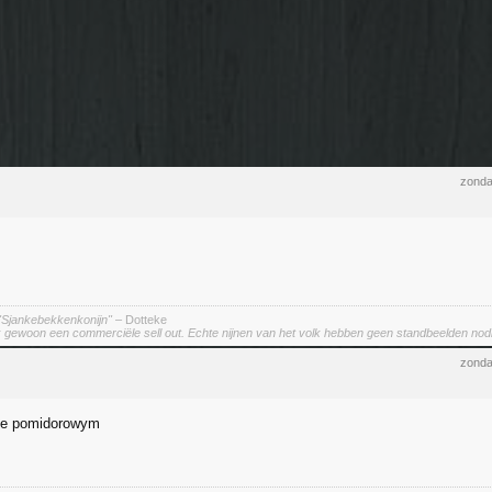
zonda
"Sjankebekkenkonijn"
– Dotteke
ok gewoon een commerciële sell out. Echte nijnen van het volk hebben geen standbeelden nodi
zonda
ie pomidorowym