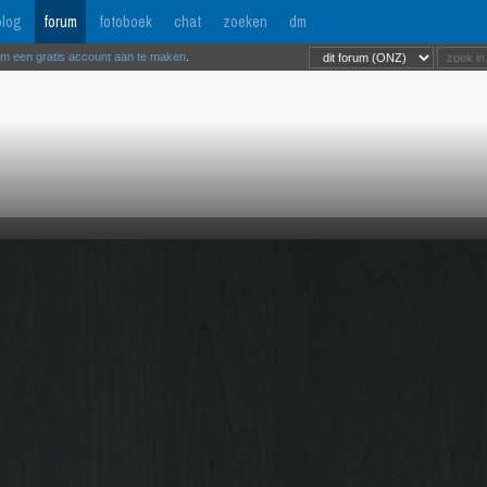
log
forum
fotoboek
chat
zoeken
dm
om een gratis account aan te maken
.