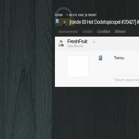
Index
»
onzin voor je leven!
[ronde 93 Het Dodetopicspel #20427] 
abonnement
Unibet
Coolblue
Bitvavo
FreshFruit
Vita Brevis.
Temu.
“Never argue wit