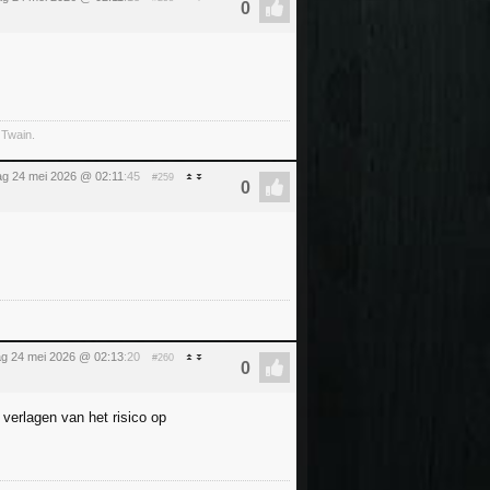
 Twain.
g 24 mei 2026 @ 02:11
:45
#259
g 24 mei 2026 @ 02:13
:20
#260
verlagen van het risico op