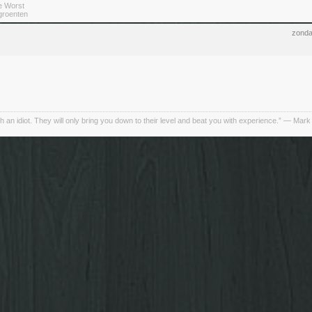
e Worst
 groenten
zonda
h an idiot. They will only bring you down to their level and beat you with experience.” ― Mark