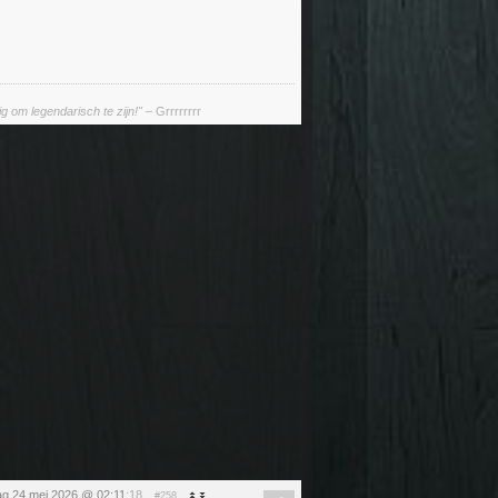
g om legendarisch te zijn!"
– Grrrrrrrr
g 24 mei 2026 @ 02:11
:18
#258