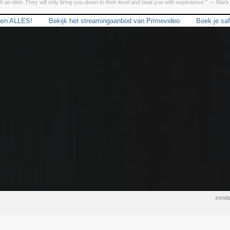
h an idiot. They will only bring you down to their level and beat you with experience.” ― Mark
bben ALLES!
Bekijk het streamingaanbod van Primevideo
Boek je saf
zonda