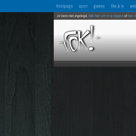
frontpage
sport
games
film & tv
web
Je bent niet ingelogd.
Klik hier om in te loggen
of
hier 