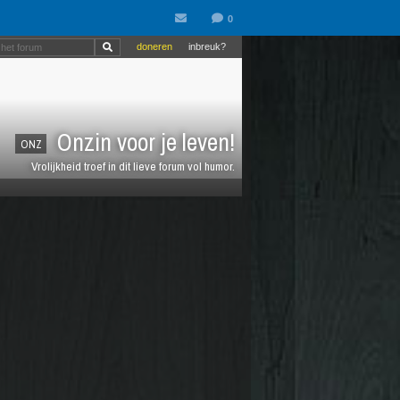
doneren
inbreuk?
Onzin voor je leven!
ONZ
Vrolijkheid troef in dit lieve forum vol humor.