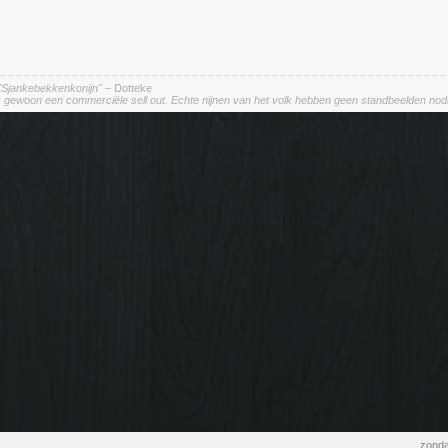
"Sjankebekkenkonijn"
– Dotteke
ok gewoon een commerciële sell out. Echte nijnen van het volk hebben geen standbeelden nodi
zonda