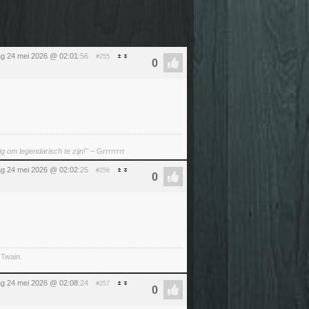
g 24 mei 2026 @ 02:01
:56
#255
g om legendarisch te zijn!"
– Grrrrrrrr
g 24 mei 2026 @ 02:02
:25
#256
 Twain.
g 24 mei 2026 @ 02:08
:24
#257