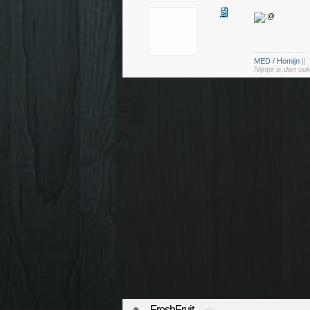
MED / Homijn
||
Nijntje is dan o
FreshFruit