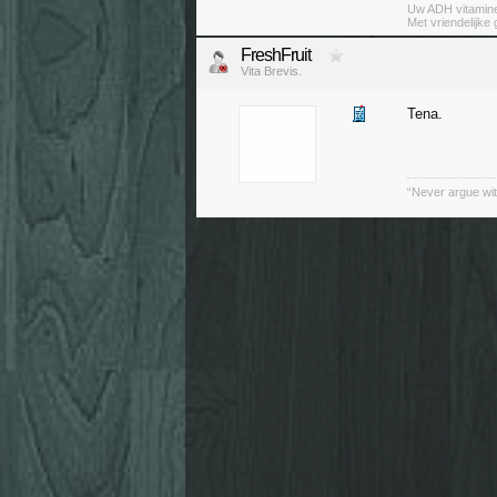
Uw ADH vitamin
Met vriendelijke
FreshFruit
Vita Brevis.
Tena.
“Never argue wit